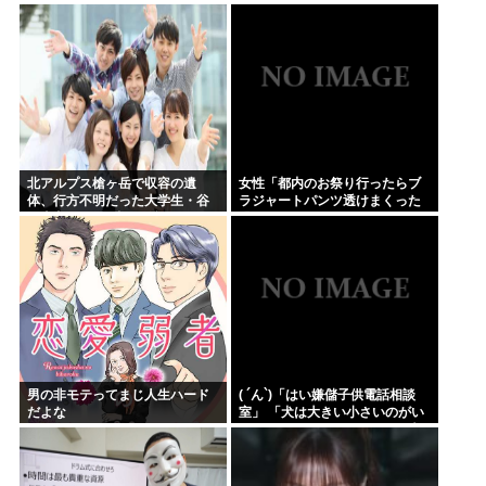
連日終日公邸のもよう
9番相田が3安打2打点
北アルプス槍ヶ岳で収容の遺
女性「都内のお祭り行ったらブ
体、行方不明だった大学生・谷
ラジャートパンツ透けまくった
口太良さん(19歳)と確認
恐らくSHEINで買ったペラペラ
の浴衣着てる女の子がいる」
男の非モテってまじ人生ハード
( ´ん`)「はい嫌儲子供電話相談
だよな
室」 「犬は大きい小さいのがい
るのになんで猫はみんな同じ大
きさなの？」