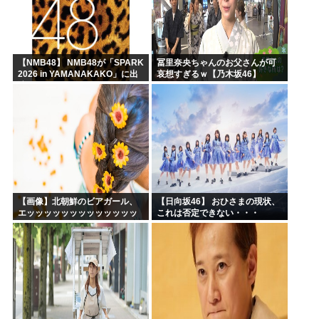
【NMB48】 NMB48が「SPARK
冨里奈央ちゃんのお父さんが可
2026 in YAMANAKAKO」に出
哀想すぎるｗ【乃木坂46】
演
【画像】北朝鮮のビアガール、
【日向坂46】 おひさまの現状、
エッッッッッッッッッッッッッ
これは否定できない・・・
ッッッッ！