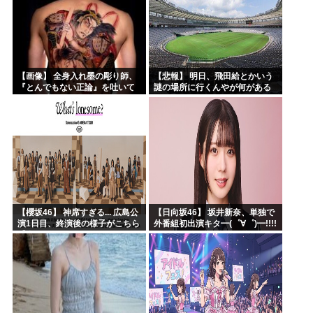
【画像】 全身入れ墨の彫り師、
【悲報】 明日、飛田給とかいう
『とんでもない正論』を吐いて
謎の場所に行くんやが何がある
30万再生されてしまうｗｗｗｗ
んや????・・・・・・・・・
ｗｗｗ
【櫻坂46】 神席すぎる... 広島公
【日向坂46】 坂井新奈、単独で
演1日目、終演後の様子がこちら
外番組初出演キタ━(゜∀゜)━!!!!
【全国ツアー2026 What’s
lonesome?】