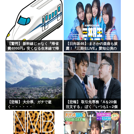
【驚愕】 新幹線じゃなく『帰省
【日向坂46】 まさかの楽曲も披
費4000円』安くなる在来線で帰
露！『三期生LIVE』愛知公演の
省した結果ｗｗｗｗｗ
レポがこちら
【悲報】 大分県、ガチで逝
【悲報】 取引先専務「Aを20個
く・・・・・・
注文する」 ぼく「いつも1～2個
しか使わないけど本当に20であ
ってる？」 取専「あってる」→
結果『こう』なったんだが...