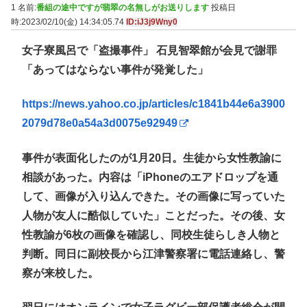
1 名前:
番組の途中ですが翡翠の名無しがお送りします
投稿日
時:2023/02/10(金) 14:34:05.74
ID:iJ3j9Wny0
女子寮風呂で「盗撮事件」 石見智翠館が会見で謝罪
「あってはならない事件が発覚した」
https://news.yahoo.co.jp/articles/c1841b44e6a3900
2079d78e0a54a3d0075e92949
事件が表面化したのが1月20日。生徒から女性教諭に
相談があった。内容は「iPhoneのエアドロップを通
して、画像が入り込んできた。その画像に写っていた
人物が友人に酷似していた」ことだった。その後、女
性教諭が6枚の画像を確認し、同校生徒らしき人物と
判断。同日に副校長から江津警察署に電話連絡し、警
察が来校した。