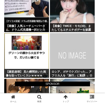
【画像】人気ユーチューバーさ
【画像】TWICE・モモ(30)、ま
ん、ドラム式洗濯機一択だと力
たしてもエチエチボデーを披露
説する
www
【腹筋崩壊】 見た瞬間吹いた画
ロシア、ガチでクズだった… ア
像を貼っていくスレｗｗｗｗ
フリカ人を「旅行」に勧誘 → ロ
シア軍の外国人兵士にさせられ
前線で大量戦死
SPONSOR
ホーム
検索
トップ
サイドバー