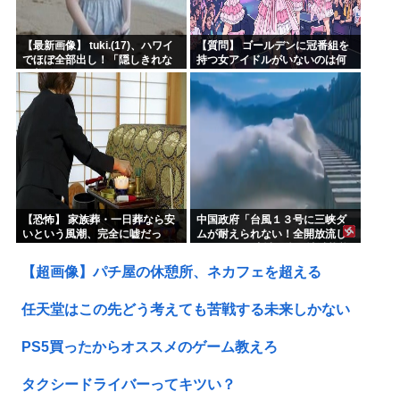
【最新画像】 tuki.(17)、ハワイ
【質問】 ゴールデンに冠番組を
でほぼ全部出し！「隠しきれな
持つ女アイドルがいないのは何
い美貌」とSNSざわつく
故なのか？
【恐怖】 家族葬・一日葬なら安
中国政府「台風１３号に三峡ダ
いという風潮、完全に嘘だっ
ムが耐えられない！全開放流し
た・・・・
ろ！」⇒ 下流域の街が壊滅状態
ｗｗｗｗｗ
【超画像】パチ屋の休憩所、ネカフェを超える
任天堂はこの先どう考えても苦戦する未来しかない
PS5買ったからオススメのゲーム教えろ
タクシードライバーってキツい？