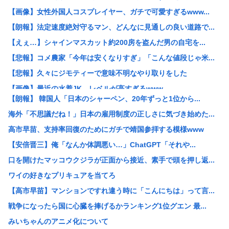
【画像】女性外国人コスプレイヤー、ガチで可愛すぎるwww...
【朗報】法定速度絶対守るマン、どんなに見通しの良い道路で...
【えぇ…】シャインマスカット約200房を盗んだ男の自宅を...
【悲報】コメ農家「今年は安くなりすぎ」「こんな値段じゃ米...
【悲報】久々にジモティーで意味不明なやり取りをした
【画像】最近の水着JK、レベルが高すぎるwww
【朗報】 韓国人「日本のシャーペン、20年ずっと1位から...
ガチで死にたい時ってどうしたらいいの？
海外「不思議だね！」日本の雇用制度の正しさに気づき始めた...
中国人「中国では赤信号でも右折できます」
高市早苗、支持率回復のためにガチで靖国参拝する模様www
「あきれてモノが言えない」「国を維持できるの？」外国人の...
【安倍晋三】俺「なんか体調悪い…」ChatGPT「それや...
X民「北欧は税金50%で高福祉、日本は税金45.7%も取...
口を開けたマッコウクジラが正面から接近、素手で頭を押し返...
独身女性(46)「子供も産めない、この先何を生きがいにし...
ワイの好きなプリキュアを当てろ
【画像】Hカップグラドル「どんな私も愛してね❤」
【高市早苗】マンションですれ違う時に「こんにちは」って言...
ウクライナがモスクワに向けて初の弾道ミサイルを発射か？！
戦争になったら国に心臓を捧げるかランキング1位グエン 最...
【平成レジェンド】宮沢りえ『サンタフェ』保存で38歳講師...
みいちゃんのアニメ化について
【阿波おどり】女性踊り手を狙った無断撮影が問題に…SNS...