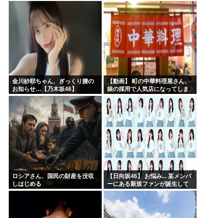
金川紗耶ちゃん、ぎっくり腰の
【動画】 町の中華料理屋さん、
お知らせ…【乃木坂46】
娘の採用で人気店になってしま
う
ロシアさん、国民の財産を没収
【日向坂46】 お悩み... 某メンバ
しはじめる
ーにある新規ファンが誕生して
いた