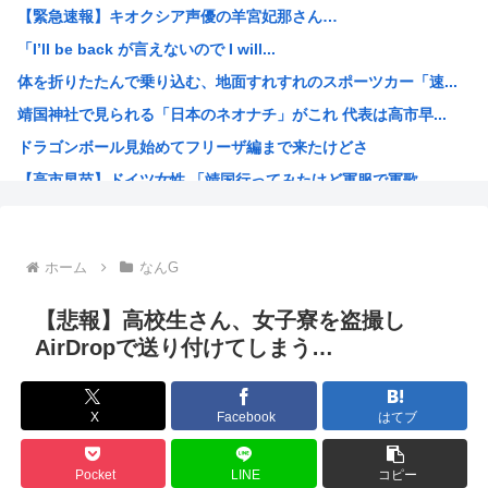
【緊急速報】キオクシア声優の羊宮妃那さん…
シカ「全部喰った」 祭り中止10へ
「I’ll be back が言えないので I will...
【画像】例の美人すぎるおにぎり屋、裏でおっさんが汗だくで...
体を折りたたんで乗り込む、地面すれすれのスポーツカー「速...
「かなり小さくなって…」大腸がんで人工肛門…松本人志〝青...
靖国神社で見られる「日本のネオナチ」がこれ 代表は高市早...
女さん、正論「30過ぎた独身男って20くらいのまま精神年...
ドラゴンボール見始めてフリーザ編まで来たけどさ
「日本で1番有名なドイツ人」、意見が分かれる
【高市早苗】ドイツ女性 「靖国行ってみたけど軍服で軍歌...
なんだかんだモビルスーツで一番カッコいいのってこれだよな
今期のアニメ豊作すぎひんか？
なんだかんだモビルスーツで一番カッコいいのってこれだよな
ホーム
なんG
韓国人「昨日Jリーグで韓国人選手絶対やってはいけないプレ...
絵師さん、AIを疑われ引退
【悲報】高校生さん、女子寮を盗撮し
財務省のエース、高市早苗の消費税減税に反対したことで左遷...
AirDropで送り付けてしまう…
なぜみんなはBLEACH！！！を語らないんだ
【画像】「生徒会にも穴はある！」を全く知らない人にアニメ...
X
Facebook
はてブ
音楽生成AI「Suno」著作権侵害判決 人「人の曲を聴き...
海外「今年、夏の暑さが厳しい日本でこんなものが売れてるら...
Pocket
LINE
コピー