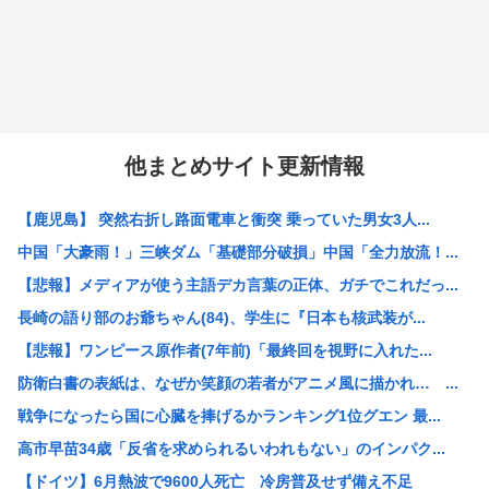
他まとめサイト更新情報
【鹿児島】 突然右折し路面電車と衝突 乗っていた男女3人...
中国「大豪雨！」三峡ダム「基礎部分破損」中国「全力放流！...
【悲報】メディアが使う主語デカ言葉の正体、ガチでこれだっ...
長崎の語り部のお爺ちゃん(84)、学生に『日本も核武装が...
【悲報】ワンピース原作者(7年前)「最終回を視野に入れた...
防衛白書の表紙は、なぜか笑顔の若者がアニメ風に描かれ… ...
戦争になったら国に心臓を捧げるかランキング1位グエン 最...
高市早苗34歳「反省を求められるいわれもない」のインパク...
【ドイツ】6月熱波で9600人死亡 冷房普及せず備え不足