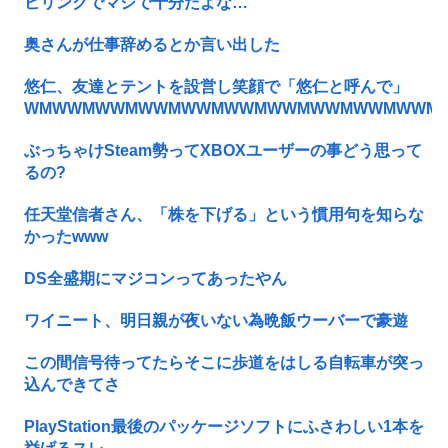
ビリンクでマジで十分だよな…
奥さんが仕事辞めるとか言い出した
悠仁、友達とテントを設営し笑顔で「悠仁と呼んで」
WMWWMWWMWWMWWMWWMWWMWWMWWMWWM
ぶっちゃけSteam勢ってXBOXユーザーの事どう思って
るの?
任天堂信者さん、「株を下げる」という慣用句を知らな
かったwww
DS全盛期にマジコンってあったやん
ワイニート、明日親が夜いない為晩飯ウーバーで豪遊
この間信号待ってたらそこに歩道をはしる自転車が突っ
込んできてさ
PlayStation最後のパッケージソフトにふさわしい1本を