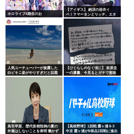
【アイギス】 納涼の浴衣イ
ホロライブ4期生のお
ベ！？マータンとリッチ、エタ
ーナーが来る模様！！！
人気ユーチューバーが披露した
【ひぐらしのなく頃に】 前原圭
白ビキニ姿がやりすぎだと話題
一の遺書、今見るとガチで意味
に
不明すぎるｗｗｗｗｗｗｗｗｗ
ｗｗ
高市早苗、歴代首相恒例の夏の
【高校野球】1回戦 霞ヶ浦 6-3
外遊はしないことを表明 働かず
中京 霞ヶ浦が6得点2回戦に進出