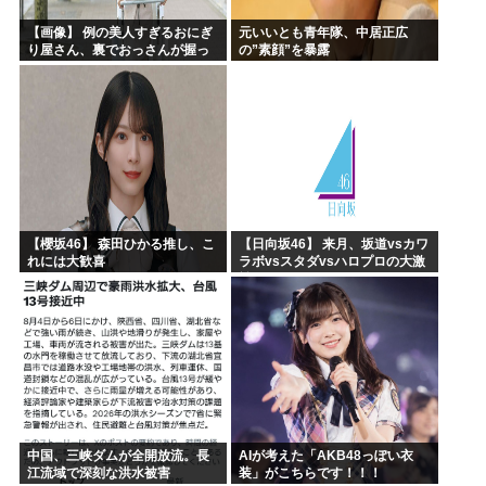
【画像】 例の美人すぎるおにぎ
元いいとも青年隊、中居正広
り屋さん、裏でおっさんが握っ
の”素顔”を暴露
ていたｗｗｗｗｗｗｗｗｗｗｗ
ｗｗｗｗｗｗ
【櫻坂46】 森田ひかる推し、こ
【日向坂46】 来月、坂道vsカワ
れには大歓喜
ラボvsスタダvsハロプロの大激
戦
中国、三峡ダムが全開放流。長
AIが考えた「AKB48っぽい衣
江流域で深刻な洪水被害
装」がこちらです！！！