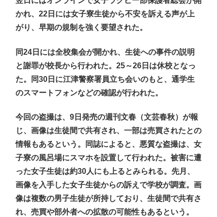
翌日にはオンラインで女子ラグビー部保護者総会が開
かれ、22日には女子寮生徒から不安を訴える声が上
がり、早期の規制を強く要望された。
同24日には全校集会が開かれ、生徒への事件の説明
と謝罪が校長から行われた。25～26日は休校となっ
た。同30日に江津警察署員立ち会いのもと、通学生
のスマートフォンなどの確認が行われた。
今回の盗撮は、9日発売の週刊文春（文芸春秋）が報
じ、画像は生徒間で共有され、一部は売買されたとの
情報もあるという。同誌によると、悪質な盗撮は、女
子寮の風呂場にスマホを設置して行われた。被害に遭
った女子生徒は約30人にも上るとみられる。先月、
画像を入手した女子生徒からの訴えで学校が調査。画
像は複数の男子生徒が所持しており、生徒間で共有さ
れ、売買や部外者への拡散の可能性もあるという。