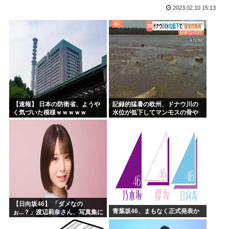
2023.02.10 15:13
海外「神アニメだわ」2026年夏アニメ海外人気ランキング...
ハンターハンター、メインヒロインがいない
韓国人「韓国のイメージ失墜は免れないのか？2011〜12...
進次郎「辺野古の事故ガー!」 記者「米兵がレ●プしました...
高市政権の消費税減税に反対している9人の自民党議員が全て...
ワイ（神絵師）が絵描いたから見てや
【速報】 日本の防衛省、ようや
記録的猛暑の欧州、ドナウ川の
く気づいた模様ｗｗｗｗｗ
水位が低下してマンモスの骨や
沈没したドイツ軍の戦艦が出現
【日向坂46】 「ダメなの
青葉坂46、まもなく正式発表か
ぉ...？」渡辺莉奈さん、写真集に
興味津々