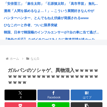
「安倍晋三」「麻生太郎」「石原慎太郎」「高市早苗」 無礼...
【困惑】ミセスグリーンアップルさんってもう落ち目なんか？...
漫画「人間を舐めるなよ…！」←こういう展開好きなんやが
特定外来カミキリムシに1匹300円の賞金をかけた高崎市、...
ハンターハンター、とんでもねえ伏線が発掘されるwww
【朗報】 消費減税、閣議決定 来年4月から2年間1％に
ひなこのーと作者、ついに限界突破
まんさん被災地に手作りおにぎりを出荷www
韓国、日本で韓国籍のインフルエンサーが7台の車に当て逃げ...
毎年恒例の中国大洪水。湖北省秭帰県の現在の様子がこちら
【海外の反応】 なぜイチローはあんなに敬遠四球が多かった...
不同意性交罪の影響で日本でのレ●プ認知件数爆増www
割とマジで年収400以下の人ってどう暮らしてるの？この人...
露悪系アニメ、次なるステージへ
ホーム
なんG
「ムクゲェジ漫画」ガチでリアルだったwww
【原爆の日】へいわをかえせ
ガルパンのソシャゲ、異物混入ｗｗｗｗｗ
みい山、あんだけ騒ぎになってるのに未だにどこのメディアも...
ｗｗｗｗｗｗｗｗｗｗｗｗｗｗｗｗｗｗｗ
ｗｗｗｗ
週刊少年ジャンプ、発行部数100万部割れwww
日本人「うちの犬、たまたまついてきた八百屋で一目惚れした...
【画像】広島市長のスピーチを聞いてる時の高市早苗の顔ww...
X
Facebook
はてブ
【雑誌】かつて650万部を誇った「週刊少年ジャンプ」、発...