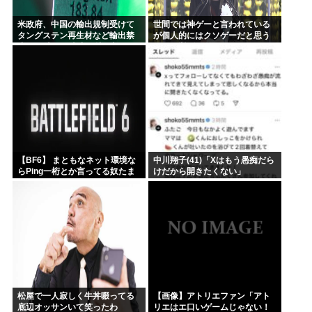
米政府、中国の輸出規制受けて
世間では神ゲーと言われている
タングステン再生材など輸出禁
が個人的にはクソゲーだと思う
止へ 日本さん米中に挟み撃ちさ
ゲーム挙げてけwww
れる形に
【BF6】 まともなネット環境な
中川翔子(41)「Xはもう愚痴だら
らPing一桁とか言ってる奴たま
けだから開きたくない」
にいるけどマヌケすぎる
松屋で一人寂しく牛丼啜ってる
【画像】アトリエファン「アト
底辺オッサンいて笑ったわ
リエはエ口いゲームじゃない！