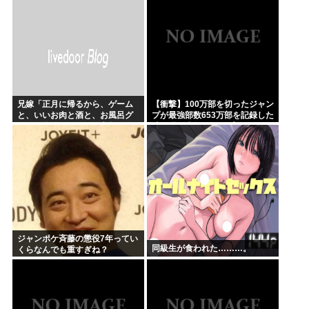
中
兄嫁「正月に帰るから、ゲーム
【衝撃】100万部を切ったジャン
と、いいお肉と酒と、お風呂グ
プが最強部数653万部を記録した
ッズの準備しとけよ」寝起きの
時の週刊少年ジャンプの面子が
私「知るかボケ」兄嫁「キィィ
ヤバすぎる
ィィー！！！！」私「あ…」
ジャンポケ斉藤の懲役7年ってい
同級生が食われた………。
くらなんでも重すぎね？