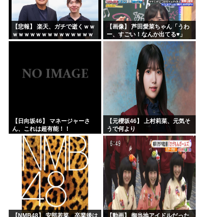
【悲報】 楽天、ガチで逝くｗｗ
【画像】 芦田愛菜ちゃん「うわ
ｗｗｗｗｗｗｗｗｗｗｗｗｗｗ
ー、すごい！なんか出てる♥」
ｗｗｗｗ
【日向坂46】 マネージャーさ
【元櫻坂46】 上村莉菜、元気そ
ん、これは超有能！！
うで何より
【NMB48】 安部若菜、卒業後は
【動画】 御当地アイドルだった