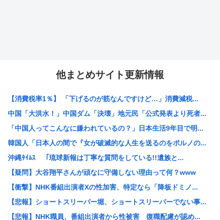
他まとめサイト更新情報
【消費税率1％】 「下げるのが筋なんですけど…」消費減税...
中国「大洪水！」中国ダム「決壊」地元民「公式発表より死者...
「中国人ってこんなに嫌われているの？」日本生活9年目で明...
韓国人「日本人の間で『女が破滅的な人生を送るのをポルノの...
沖縄ﾀｲﾑｽ 「琉球新報は丁寧な質問をしている!!遺族と...
【疑問】大谷翔平さんが頑なに守備しない理由って何？www
【衝撃】NHK番組出演者Xの性加害、特定なら「降板ドミノ...
【悲報】ショートスリーパー堀、ショートスリーパーでない事...
【悲報】NHK職員、番組出演者から性被害 復職配慮が認め...