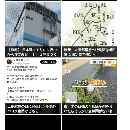
ライザを性的な目で見てる奴は
にわか！」
【速報】 日本製メモリに世界中
維新、大阪都構想の特別区は4区
から注文殺到！！！ １兆５００
案に 法定協で決定へ
０億円で工場増築へ
広島慰霊の日に発生した基地外
市、木の伐採のため除草剤をま
パヨク集団がこちら
いたらうっかり全然関係ない名
物イチョウ並木道54本を全滅さ
せてしまう(・ω<)