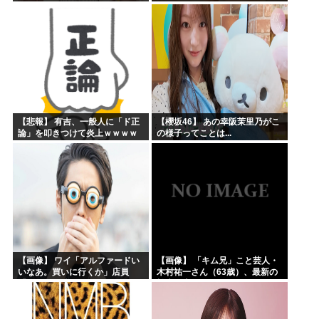
【悲報】 有吉、一般人に「ド正
【櫻坂46】 あの幸阪茉里乃がこ
論」を叩きつけて炎上ｗｗｗｗ
の様子ってことは...
ｗｗｗｗ
【画像】 ワイ「アルファードい
【画像】 「キム兄」こと芸人・
いなあ。買いに行くか」店員
木村祐一さん（63歳）、最新の
「ほいっ見積もりな！」ワイ
松本人志さんとのツーショット
「金額おかしくね？」←お前ら
が完全に別人だとネット騒然！
もそう思うよな？？？？？
「マジで誰かわからん」...