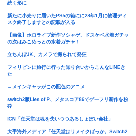
続く形に
新たに小売りに届いたPS5の箱にに28年1月に物理ディ
スク終了しますとの記載が入る
【画像】ホロライブ新作ソシャゲ、ドスケベ水着ガチャ
の次はみこめっとの水着ガチャ！
立ちんぼJK、カメラで撮られて発狂
フィリピンに旅行に行った知り合いからこんなLINEき
た
←メインキャラがこの配色のアニメ
switch2版Lies of P、メタスコア86でゲーフリ新作を粉
砕
IGN「任天堂は魂を失いつつあるしょぼい会社」
大手海外メディア「任天堂はリメイクばっか。Switch2