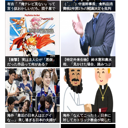
有吉「『俺テレビ見ない』って
（ ´_ゝ`）中道幹事長、食料品消
言う奴おかしいだろ。団子屋で
費税2年間1%の閣議決定を批判
『団子食べない』って言うか？
→ 記者「中道改革連合は食料品
こっちは芸人だぞ」
消費税ゼロを公約に掲げていた
が？」→ 階猛氏「
【衝撃】 実は主人公が「悪側」
【特定外来生物】 鈴木憲和農水
だった作品って何がある？
相、「見かけた場合、踏みつぶ
す等捕殺をお願いします」投稿
が反響
海外「最近の日本人はエグイ
海外「なんてこった！」日本に
な…」 美し過ぎる日本の夫婦が
対してカトリック教会が発した
W杯で世界に見つかってしまう
声明に海外からコメントが殺到