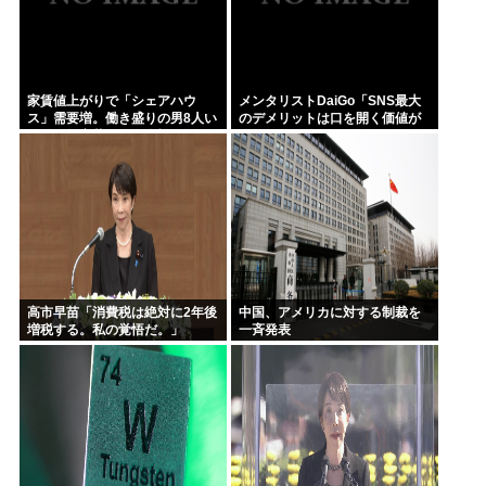
家賃値上がりで「シェアハウ
メンタリストDaiGo「SNS最大
ス」需要増。働き盛りの男8人い
のデメリットは口を開く価値が
れば一軒家暮らしも余裕で毎日
ない奴が発信できるようになっ
楽しい
たこと」
高市早苗「消費税は絶対に2年後
中国、アメリカに対する制裁を
増税する。私の覚悟だ。」
一斉発表