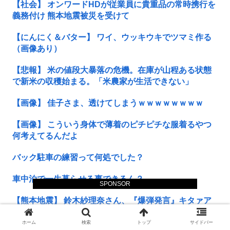
【社会】 オンワードHDが従業員に貴重品の常時携行を
義務付け 熊本地震被災を受けて
【にんにく＆バター】 ワイ、ウッキウキでツマミ作る
（画像あり）
【悲報】 米の値段大暴落の危機。在庫が山程ある状態
で新米の収穫始まる。「米農家が生活できない」
【画像】 佳子さま、透けてしまうｗｗｗｗｗｗｗｗ
【画像】 こういう身体で薄着のピチピチな服着るやつ
何考えてるんだよ
バック駐車の練習って何処でした？
車中泊で一生暮らせる事できるん？
SPONSOR
【熊本地震】 鈴木紗理奈さん、『爆弾発言』キタァア
アアアーーーーーー！！
ホーム
検索
トップ
サイドバー