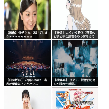
【画像】 佳子さま、透けてしま
【画像】 こういう身体で薄着の
うｗｗｗｗｗｗｗｗ
ピチピチな服着るやつ何考えて
るんだよ
【日向坂46】 Zepp Osaka、客
【櫻坂46】 リアミ、説教おじさ
席が想像以上にヤバい…
んが現れた模様...