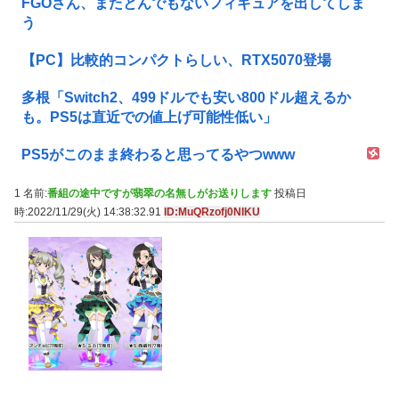
FGOさん、またとんでもないフィギュアを出してしま
う
【PC】比較的コンパクトらしい、RTX5070登場
多根「Switch2、499ドルでも安い800ドル超えるか
も。PS5は直近での値上げ可能性低い」
PS5がこのまま終わると思ってるやつwww
1 名前:
番組の途中ですが翡翠の名無しがお送りします
投稿日
時:2022/11/29(火) 14:38:32.91
ID:MuQRzofj0NIKU