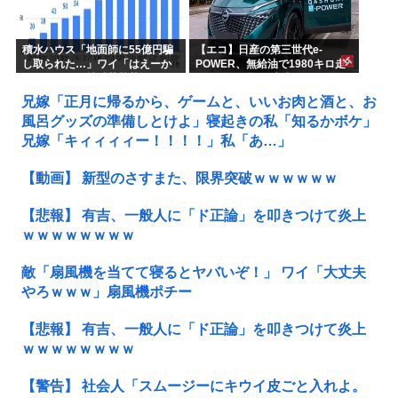
積水ハウス「地面師に55億円騙
【エコ】日産の第三世代e-
し取られた…」ワイ「はえーか
POWER、無給油で1980キロ走
わいそう…会社滅茶苦茶やろな
ってギネス記録達成
ぁ」
兄嫁「正月に帰るから、ゲームと、いいお肉と酒と、お
風呂グッズの準備しとけよ」寝起きの私「知るかボケ」
兄嫁「キィィィィー！！！！」私「あ…」
【動画】 新型のさすまた、限界突破ｗｗｗｗｗｗ
【悲報】 有吉、一般人に「ド正論」を叩きつけて炎上
ｗｗｗｗｗｗｗｗ
敵「扇風機を当てて寝るとヤバいぞ！」 ワイ「大丈夫
やろｗｗｗ」扇風機ポチー
【悲報】 有吉、一般人に「ド正論」を叩きつけて炎上
ｗｗｗｗｗｗｗｗ
【警告】 社会人「スムージーにキウイ皮ごと入れよ。