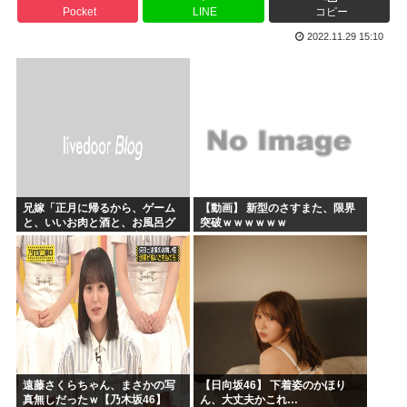
Pocket
LINE
コピー
かのかりとかいう誰が見てるのか謎の漫画www
2022.11.29 15:10
原爆投下81年
海外「全部日本の真似だったのか…」 日本の普通のテレビ番...
海外「まるでトランプ」FIFAがW杯開催都市と結んだ約束...
7時間かけて描いたHな糸会がこちら
Win95開発者「日本でITが3Kと呼ばれるのは企業が根...
兄嫁「正月に帰るから、ゲーム
【動画】 新型のさすまた、限界
と、いいお肉と酒と、お風呂グ
突破ｗｗｗｗｗｗ
ッズの準備しとけよ」寝起きの
私「知るかボケ」兄嫁「キィィ
ィィー！！！！」私「あ…」
遠藤さくらちゃん、まさかの写
【日向坂46】 下着姿のかほり
真無しだったｗ【乃木坂46】
ん、大丈夫かこれ…