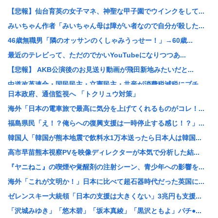
【悲報】仙台育英の女子マネ、神聖な甲子園でウインクをして...
みいちゃん作者「みいちゃん母は障がい者なので自分が殺した...
46歳無職男「隣のオッサンのくしゃみうっせー！」→60歳...
最近のテレビって、ただのでかいYouTubeになりつつあ...
【悲報】 AKB公演後のお見送り動画が飛田新地みたいだと...
中道改革連合・国民民主・立憲民主・共産が消費税減税にブチ...
日本政府、通信監視へ 「トクリュウ対策」
中国「アメリカさぁ、調子乗ってるからお前らが頼ってる軍用...
海外「日本の電車旅で最高に気分を上げてくれるものがコレ！...
韓国人の対日好感度が過去最高に、「ノージャパン」は終わっ...
福島県民「え！？俺らへの復興支援は一時停止する感じ！？」...
【画像】元ジャンポケ・斉藤慎二被告の妻・瀬戸サオリがイン...
韓国人「韓国が熊本地震で飲料水1万本送ったら日本人は韓国...
スペースX、株価大暴落
高市早苗熊本視察PVを映像ディレクターが本気で分析した結...
柳葉敏郎の代表作、「踊る大捜査線しかない」
『ヤニねこ』の喫煙や覚醒剤の注射シーン、青少年への影響を...
産経新聞、東北で新聞発行休止へ
海外「これが文明か！」日本に比べて超石器時代だった英国に...
【衝撃】JKの従姉妹が泊まりに来た結果www
ゼレンスキー大統領「日本の支援は大きくない」3兆円も支援...
【速報】なぜか読める画像が発見されるwww
「沢城みゆき」「悠木碧」「坂本真綾」「黒沢ともよ」パチ●...
【衝撃】清水アキラさんの息子・清水良太郎さん死去で落語家...