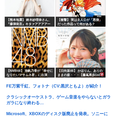
【熊本地震】 鈴木紗理奈さん、
【衝撃】 実は主人公が「悪側」
『爆弾発言』キタァアアアアー
だった作品って何がある？
ーーーーー！！
【NMB48】 池帆乃香が「幸せに
【日向坂46】 かほりん、ありの
なりたいマサムネ君」に出演
ままの姿・・・【藤嶌果歩1st写
真集】
FE万紫千紅、フォトナ（CV:黒沢ともよ）が紹介！
クラシックオーケストラ、ゲーム音楽をやらないとガラ
ガラになり終わる…
Microsoft、XBOXのディスク版廃止を発表。ソニーに