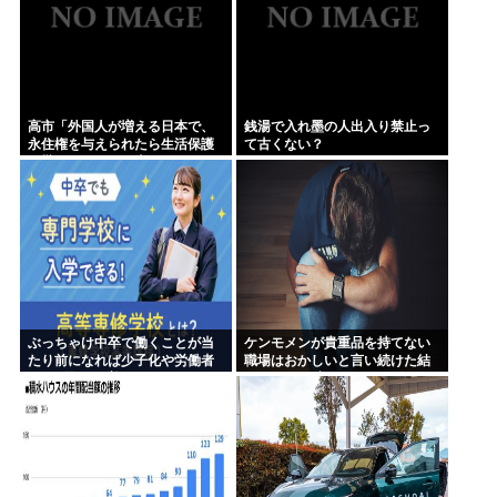
高市「外国人が増える日本で、
銭湯で入れ墨の人出入り禁止っ
永住権を与えられたら生活保護
て古くない？
を貰うなんて人が増えては困
る。日本人以上の水準の人のみ
許可します」
ぶっちゃけ中卒で働くことが当
ケンモメンが貴重品を持てない
たり前になれば少子化や労働者
職場はおかしいと言い続けた結
不足問題は改善するよな
果 ルールが変わり始めた件