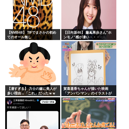
【NMB48】 TIFでまさかの初め
【日向坂46】 藤嶌果歩さん"ホ
てのオール無し
ンモノ"感が凄い・・・
【凄すぎる】 力士の嫁に美人が
賀喜遥香ちゃんが描いた映画
多い理由→「これ」だったｗｗ
「アンパンマン」のイラストが
ｗｗｗｗｗ
上手すぎる！！！【乃木坂46】