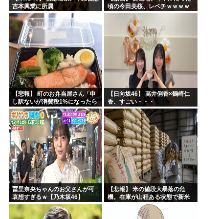
吉本興業に所属
頃の今田美桜、レベチｗｗｗｗ
ｗｗｗｗｗｗｗｗｗｗｗｗｗｗ
【悲報】 町のお弁当屋さん「申
【日向坂46】 高井俐香×鶴崎仁
し訳ないが消費税1%になったら
香、すごい・・・
その分商品代を値上げするわ」
冨里奈央ちゃんのお父さんが可
【悲報】 米の値段大暴落の危
哀想すぎるｗ【乃木坂46】
機。在庫が山程ある状態で新米
の収穫始まる。「米農家が生活
できない」