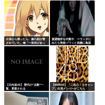
たw」
出張から帰ったら、嫁の顔が青
賃貸物件を内覧中、ベランダに
ざめていた。俺「一体何があっ
出たら突然ゾワッと両腕に鳥肌
たんだ？」嫁「…」→子供たち
が出た。「やっぱりこの部屋嫌
に話を聞くと…
だ」と思った瞬間、体が前にド
ンッと突き飛ばされて…
【日向坂46】 歴代の“点数”一
【NMB48】 「ご乱心！士キャン
覧、更新される
プ」出演メンバーがこちら