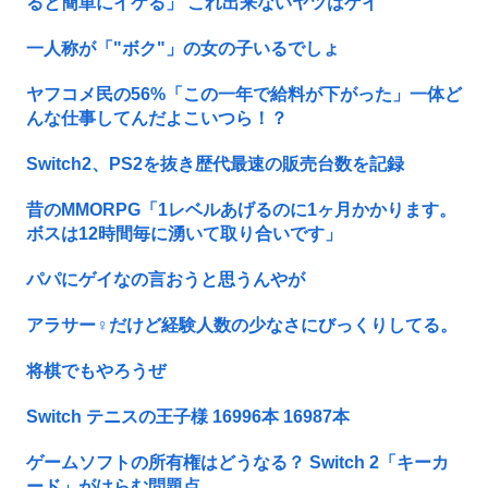
ると簡単にイケる」 これ出来ないヤツはゲイ
一人称が「"ボク"」の女の子いるでしょ
ヤフコメ民の56%「この一年で給料が下がった」一体ど
んな仕事してんだよこいつら！？
Switch2、PS2を抜き歴代最速の販売台数を記録
昔のMMORPG「1レベルあげるのに1ヶ月かかります。
ボスは12時間毎に湧いて取り合いです」
パパにゲイなの言おうと思うんやが
アラサー♀だけど経験人数の少なさにびっくりしてる。
将棋でもやろうぜ
Switch テニスの王子様 16996本 16987本
ゲームソフトの所有権はどうなる？ Switch 2「キーカ
ード」がはらむ問題点