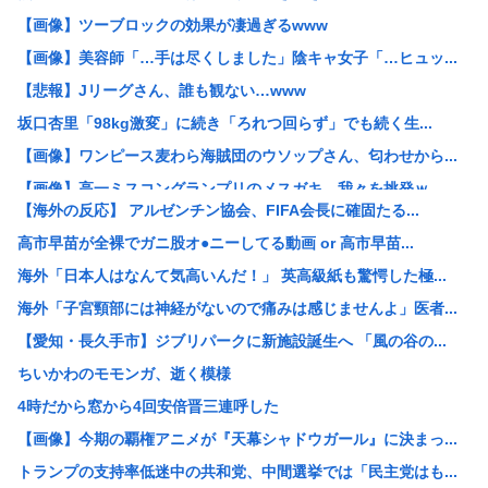
【画像】ツーブロックの効果が凄過ぎるwww
【画像】美容師「…手は尽くしました」陰キャ女子「…ヒュッ...
【悲報】Jリーグさん、誰も観ない…www
坂口杏里「98kg激変」に続き「ろれつ回らず」でも続く生...
【画像】ワンピース麦わら海賊団のウソップさん、匂わせから...
【画像】高一ミスコングランプリのメスガキ、我々を挑発ｗ
【海外の反応】 アルゼンチン協会、FIFA会長に確固たる...
「吉野家」「松屋」「すき家」←この3つが並んでたらお前ら...
高市早苗が全裸でガニ股オ●ニーしてる動画 or 高市早苗...
ワイ、「着衣おっばい」でしか抜けない体質になってしまうw...
海外「日本人はなんて気高いんだ！」 英高級紙も驚愕した極...
【悲報】女が笑いを取る方法、「女を捨てる」「下ネタ連発す...
海外「子宮頸部には神経がないので痛みは感じませんよ」医者...
【朗報画像】現役JKママ、とんでもない事になってしまうw...
【愛知・長久手市】ジブリパークに新施設誕生へ 「風の谷の...
コメ卸大手さん、営業利益83%減 高値で買い込んだ米が売...
ちいかわのモモンガ、逝く模様
【画像】浴衣おつぱいたまらんwww
4時だから窓から4回安倍晋三連呼した
【画像】ココリコ田中「あかん、浜田メッチャ腹立つ奴やなぁ...
【画像】今期の覇権アニメが『天幕シャドウガール』に決まっ...
保護猫カフェで流血するくらい引っ掻かれちゃった店員さんか...
トランプの支持率低迷中の共和党、中間選挙では「民主党はも...
中国人のリウさん、新エネ車で国境越えたら遠隔操作で30時...