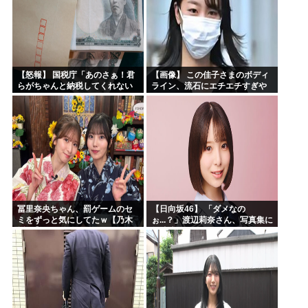
【怒報】 国税庁「あのさぁ！君
【画像】 この佳子さまのボディ
らがちゃんと納税してくれない
ライン、流石にエチエチすぎや
とこうなっちゃうけどどうす
ろ！
る？！」←これw w w w w w w w
冨里奈央ちゃん、罰ゲームのセ
【日向坂46】 「ダメなの
ミをずっと気にしてたｗ【乃木
ぉ...？」渡辺莉奈さん、写真集に
坂46】
興味津々