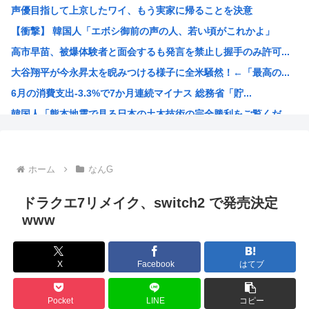
声優目指して上京したワイ、もう実家に帰ることを決意
新幹線の指定席…早めに予約した通路側の席に、見知らぬ母子...
【衝撃】 韓国人「エボシ御前の声の人、若い頃がこれかよ」
【悲報】なぜ、「日常系アニメ」は廃れたのか？
高市早苗、被爆体験者と面会するも発言を禁止し握手のみ許可...
【画像】地方で閉店しまくったイトーヨーカドー、にじさんじ...
大谷翔平が今永昇太を睨みつける様子に全米騒然！←「最高の...
【画像】こういう水着ギャル好きなやつ
6月の消費支出-3.3%で7か月連続マイナス 総務省「貯...
【悲報】20歳から8か月の年金未納、事故で手足3本を失う...
韓国人「熊本地震で見る日本の土木技術の完全勝利をご覧くだ...
【画像】こういう顔は『イモ娘』なのにお乳はしっかり都会っ...
海外「素晴らしい！」日本が買収したUSスチール驚異の大復...
NARUTO、ここにきてガチで復権してしまう w w w...
ホーム
なんG
海外「まるでタイムスリップしたみたいだ…！」日本の江戸時...
【衝撃】 韓国人「エボシ御前の声の人、若い頃がこれかよ」
ドラクエ7リメイク、switch2 で発売決定
首相官邸「高市総理の映像を悪用した偽サイトに注意してくだ...
www
ヤニネコに一つだけ文句言わせてくれ
声優、なんかAIに勝ちそう。「声も「人格の象徴」明記、法...
X
Facebook
はてブ
高市政府「原油調達コストはみんなで負担してもらうわよ！」
謎の新人女性声優H、彗星の如く水着で現れ声優水着界隈をざ...
Pocket
LINE
コピー