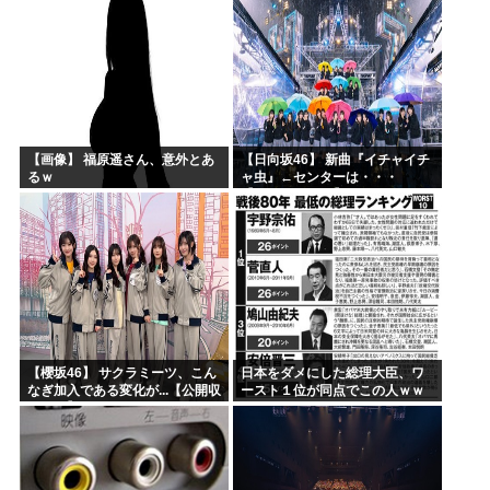
【画像】 福原遥さん、意外とあ
【日向坂46】 新曲『イチャイチ
るｗ
ャ虫』←センターは・・・
【18thシングル】
【櫻坂46】 サクラミーツ、こん
日本をダメにした総理大臣、ワ
なぎ加入である変化が...【公開収
ースト１位が同点でこの人ｗｗ
録レポ】
ｗｗｗｗ