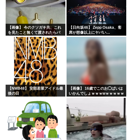
【画像】 今のクソガキ共、これ
【日向坂46】 Zepp Osaka、客
を見たこと無くて渡されたらパ
席が想像以上にヤバい…
ニクるらしいｗｗｗｗｗｗｗｗ
ｗｗｗｗｗ
【NMB48】 安部若菜アイドル最
【画像】 16歳でこのお◯ぱいは
後の日
いかんでしょｗｗｗwｗｗｗｗｗ
ｗｗｗ❤