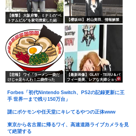
【衝撃】 大阪府警、ミナミの“ベ
【櫻坂46】 村山美羽、情報解禁
トナムビル”を家宅捜索した結
果・・・・・・
【悲報】 ワイ「ラーメン一袋だ
【最新画像】 GLAY・TERU＆パ
けじゃ足らんわ！二袋作った
フィー亜美、レアな夫婦ショッ
ろ！」→結果ｗｗｗ
トを公開してしまう！
Forbes「初代Nintendo Switch、PS2の記録更新に王
手 世界一まで残り150万台」
謎にポケモンや任天堂にキレてるやつの正体www
東京から名古屋に帰るワイ、高速道路ライブカメラを見
て絶望する