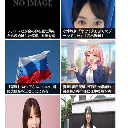
フジテレビが金の卵を産む鶏を
小津玲奈 「すごく久しぶりのプ
自ら絞め殺した模様、社運を賭
ールでした」【乃木坂46】
けたドル箱コンテンツが御蔵入
りになってしまい……
【悲報】 ロシアさん、ついに国
資産1億円突破でFIREの45歳独
民の財産を没収しはじめる
身男性が半年後に仕事復帰を決
意した「1通の通知」