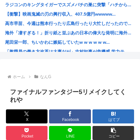
ラジコンのキングタイガーでスズメバチの巣に突撃「ハチから...
成人女性「私たちは、グルーミングされた...」160万バ...
【衝撃】映画鬼滅の刃の興行収入、407.5億円wwwww...
インドネシアの首都移転失敗に学ぶ、日本がもし首都移転とな...
高市早苗、今週は熊本行ったり広島行ったり大忙しだったので...
【悲報】 ワイ「半沢直樹みたいな銀行員カッコいい」銀行員...
海外「凄すぎる！」折り紙と並ぶあの日本の偉大な発明に海外...
8/22開催「琵琶湖三市同時花火大会」、市公式「そんな花...
尾田栄一郎、ちいかわに嫉妬していたw w w w w w...
医者と結婚して勝ち組だったはずの専業主婦「医者と結婚して...
「教職員の働き方改革は大事だが」吉村知事が危機感 学力テ...
人生終わってる派遣社員だけどこれからどう生きていくべきか...
みいちゃんと山田さん、日本の警察なめすぎで炎上www
「お父さんが私にいくら使おうと、あなたには関係ない」そう...
ホーム
なんG
海外「日本が正しい！」優しい日本人に甘える外国人に海外が...
海外の反応：韓国在住の日本人インフルエンサーがライブ配信...
ファイナルファンタジー5リメイクしてく
韓国人「韓国サッカー協会の性接待報道、海外でも大騒ぎに・...
れや
ルッキズムの奴って自分が年老いて醜くなった時どうすんの？
最近のきらら漫画、オ●ニーシーンがあったりと下品すぎる
X
Facebook
はてブ
百田尚樹「日本保守党アンチ、政策批判ができず俺への個人攻...
【ワンピース】AIで小説描いたから評価して
Pocket
LINE
コピー