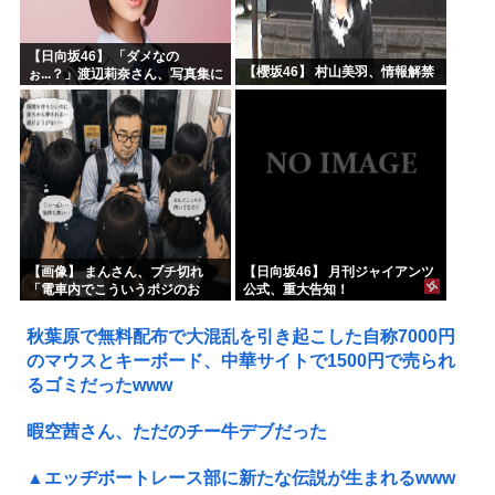
【日向坂46】 「ダメなの
【櫻坂46】 村山美羽、情報解禁
ぉ...？」渡辺莉奈さん、写真集に
興味津々
【画像】 まんさん、ブチ切れ
【日向坂46】 月刊ジャイアンツ
「電車内でこういうポジのお
公式、重大告知！
じ、ガチでイラネ」→
秋葉原で無料配布で大混乱を引き起こした自称7000円
のマウスとキーボード、中華サイトで1500円で売られ
るゴミだったwww
暇空茜さん、ただのチー牛デブだった
▲エッヂボートレース部に新たな伝説が生まれるwww