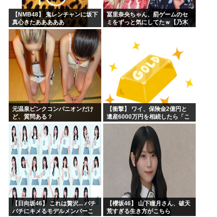
【NMB48】 鬼レンチャンに坂下
冨里奈央ちゃん、罰ゲームのセ
真心きたあああああ
ミをずっと気にしてたｗ【乃木
坂46】
元温泉ピンクコンパニオンだけ
【衝撃】 ワイ、保険金2億円と
ど、質問ある？
遺産6000万円を相続したら「こ
う」なった・・・
【日向坂46】 これは贅沢... バチ
【櫻坂46】 山下瞳月さん、破天
バチにキメるモデルメンバーこ
荒すぎる生き方がこちら