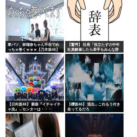
東パソ、林瑠奈ちゃん不在でめ
【驚愕】 社長「役立たずの中年
っちゃ巻くｗｗｗ【乃木坂46】
社員解雇したら若手もみんな辞
めてしまった…」
【日向坂46】 新曲『イチャイチ
【櫻坂46】 流出... これもう付き
ャ虫』←センターは・・・
合ってるだろ
【18thシングル】