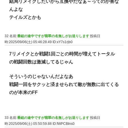
結局リメイクしたいから互換やだなぁ～ってのが害な
んよな
テイルズとかも
32 名前:
番組の途中ですが翡翠の名無しがお送りします
投稿日
時:2025/09/06(土) 05:46:28.49
ID:xY7s1rjb0
7リメイクとか戦闘1回ごとの時間が増えてトータル
の戦闘回数は激減してるじゃん
そういうのじゃないんだよなあ
戦闘一回をサクッと済ませられて敵が無数に出てくる
のが本来のFF
33 名前:
番組の途中ですが翡翠の名無しがお送りします
投稿日
時:2025/09/06(土) 05:50:59.88
ID:fWPCBtns0