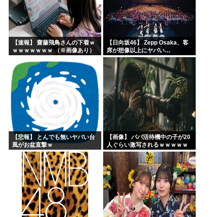
【速報】 齋藤飛鳥さんの下着ｗ
【日向坂46】 Zepp Osaka、客
ｗｗｗｗｗｗｗ （※画像あり）
席が想像以上にヤバい…
【悲報】 とんでも無いヤバい台
【画像】 パパ活待機中の子が20
風がお盆直撃ｗ
人ぐらい激写されるｗｗｗｗｗ
ｗｗｗｗｗｗ