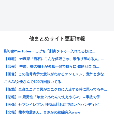
他まとめサイト更新情報
彫り師YouTuber・しげち「刺青タトゥー入れてる奴は...
【速報】 米農家「流石にこんな値段じゃ、米作り辞める人、...
【悲報】 中国、橋の欄干が強風一発で粉々に 鉄筋ゼロ 当...
【画像】この信号表示の意味がわかるケンモメン、意外と少な...
このAV女優さんで100万回抜いてる
【衝撃】全身ユニクロ民がユニクロに入店する時に思ってる事...
【悲報】20歳男性「年金？払わんでええやろw」→事故で手...
【画像】セブンイレブン､神商品｢｢お店で焼いたハンディピ...
【悲報】熊本地震さん、まさかの続編突入www