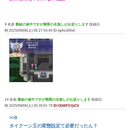
9 名前:
番組の途中ですが翡翠の名無しがお送りします
投稿日
時:2025/09/06(土) 05:27:43.94
ID:xgAsJ09x0
14 名前:
番組の途中ですが翡翠の名無しがお送りします
投稿日
時:2025/09/06(土) 05:30:01.78
ID:ObWFSYpC0
>>9
タイクーン王の変態設定て必要だったん？