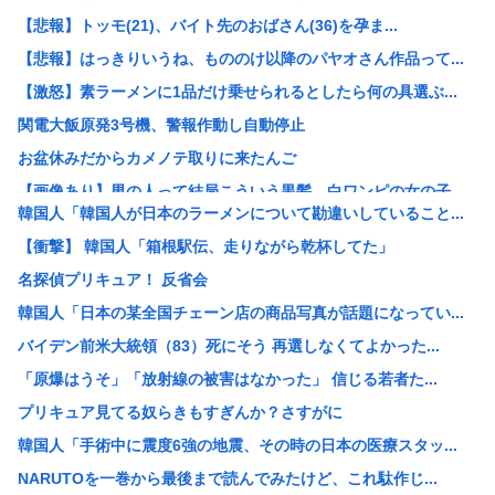
【悲報】トッモ(21)、バイト先のおばさん(36)を孕ま...
【悲報】はっきりいうね、もののけ以降のパヤオさん作品って...
【激怒】素ラーメンに1品だけ乗せられるとしたら何の具選ぶ...
関電大飯原発3号機、警報作動し自動停止
お盆休みだからカメノテ取りに来たんご
【画像あり】男の人って結局こういう黒髪、白ワンピの女の子...
韓国人「韓国人が日本のラーメンについて勘違いしていること...
【正論】インデックス投資で「20年後に資産2倍！」とか言...
【衝撃】 韓国人「箱根駅伝、走りながら乾杯してた」
【悲報】素ラーメンに1品だけ乗せられるとしたら何の具選ぶ...
名探偵プリキュア！ 反省会
【画像】30年前の『9月の気温』ガチで異常事態だったww...
韓国人「日本の某全国チェーン店の商品写真が話題になってい...
【画像】磯山さやか(40)、乳の位置に乳輪のようなものが...
バイデン前米大統領（83）死にそう 再選しなくてよかった...
白亜紀の3段階の食物連鎖が如実にわかる化石を発見
「原爆はうそ」「放射線の被害はなかった」 信じる若者た...
(´・ω・`)人生初のマックグリドル食べるぞ
プリキュア見てる奴らきもすぎんか？さすがに
インドネシア「ドラえもん」と名乗る市民が16人いる件、ガ...
韓国人「手術中に震度6強の地震、その時の日本の医療スタッ...
【悲報】超有名キックボクサー、世界に挑戦するも衝撃的KO...
NARUTOを一巻から最後まで読んでみたけど、これ駄作じ...
中国「大洪水！」三峡ダム「9門開放！（全力放流」中国都市...