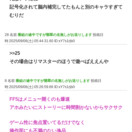
記号化されて脳内補完してたもんと別のキャラすぎて
むりだ
28 名前:
番組の途中ですが翡翠の名無しがお送りします
投稿日
時:2025/09/06(土) 05:44:31.60
ID:xY7s1rjb0
>>25
その場合はリマスターのほうで遊べばええんや
8 名前:
番組の途中ですが翡翠の名無しがお送りします
投稿日
時:2025/09/06(土) 05:26:59.66
ID:xY7s1rjb0
FF5はメニュー開くのも爆速
アホみたいにストーリーに時間割かないからサクサク
ゲーム性に焦点置いてるだけでなく
操作面にも不満のない逸品