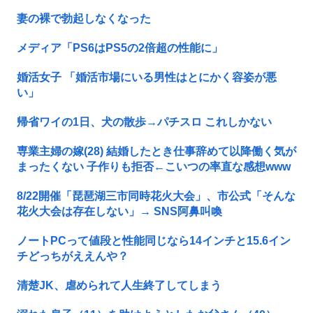
妻の裸で勃起しなくなった
メディア「PS6はPS5の2倍超の性能に」
婚活女子 「婚活市場にいる男性はとにかく容姿が悪
い」
帰省ワイの1日、犬の散歩→パチスロ これしかない
専業主婦の嫁(28) 結婚したとき仕事辞めて以降働く気が
まったくない 子作りも拒否←こいつの率直な感想www
8/22開催「琵琶湖三市同時花火大会」、市公式「そんな
花火大会は存在しない」→ SNS阿鼻叫喚
ノートPCって値段と性能同じなら14インチと15.6イン
チどっちがええんや？
清楚JK、虐められて人生終了してしまう