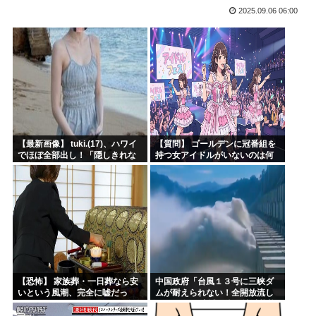
2025.09.06 06:00
【衝撃】 韓国人「日本、山ひとつが”爆発の聖地”になって...
3大長寿アニメでウザいキャラ「元太」「カバオ」
特番「本当にあった怖い安倍晋三」でありがちなエピソードと...
グルメ漫画No.1を決めるスレ
四六時中動いてるイラストのコミュニティとか無いんか
韓国人「大韓サッカー協会が過去に20人の外国人審判らに不...
【最新画像】 tuki.(17)、ハワイ
【質問】 ゴールデンに冠番組を
でほぼ全部出し！「隠しきれな
持つ女アイドルがいないのは何
い美貌」とSNSざわつく
故なのか？
【恐怖】 家族葬・一日葬なら安
中国政府「台風１３号に三峡ダ
いという風潮、完全に嘘だっ
ムが耐えられない！全開放流し
た・・・・
ろ！」⇒ 下流域の街が壊滅状態
ｗｗｗｗｗ