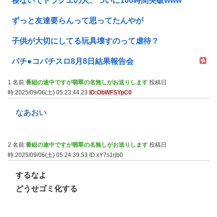
寝ないでドラクエの人、ついに100時間突破www
ずっと友達要らんって思ってたんやが
子供が大切にしてる玩具壊すのって虐待？
パチ●コパチスロ8月8日結果報告会
1 名前:
番組の途中ですが翡翠の名無しがお送りします
投稿日
時:2025/09/06(土) 05:23:44.23
ID:ObWFSYpC0
なあおい
2 名前:
番組の途中ですが翡翠の名無しがお送りします
投稿日
時:2025/09/06(土) 05:24:39.53
ID:xY7s1rjb0
するなよ
どうせゴミ化する