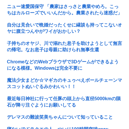
ニュー速愛国保守 「農家はさっさと農業やめろ。こっ
ちはカルローズでいいんだから。農業されたら迷惑だ」
自分は見合いで晩婚だったくせに縁談も持ってこないオ
ヤに腹立つんやがワイがおかしい？
子持ちのオヤジ、川で溺れた息子を助けようとして無言
の帰宅。なお息子は母親に助けられ無事生還
ChromeなどのWebブラウザで3Dゲームができるよう
になる模様。Windowsは完全不要に
魔法少女まどか☆マギカのキュゥべえボールチェーンマ
スコットぬいぐるみかわいい！！
最近毎日神社に行って任豚の頭上から直径5000kmの隕
石が降り注ぐようにお願いしてる
デレマスの難波笑美ちゃんについて知っていること