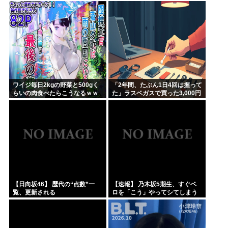
ちら
ワイジ毎日2kgの野菜と500gく
「2年間、たぶん1日4回は握って
らいの肉食べたらこうなるｗｗ
た」ラスベガスで買った3,000円
ｗ
のキーホルダーを調べたら
【日向坂46】 歴代の“点数”一
【速報】 乃木坂5期生、すぐベ
覧、更新される
ロを「こう」やってシてしまう
ｗｗｗｗｗｗ