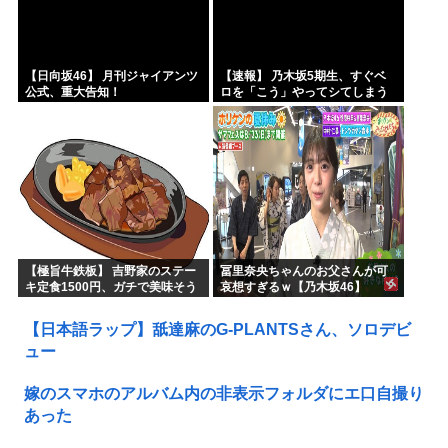
【日向坂46】 月刊ジャイアンツ
【速報】 乃木坂5期生、すぐベ
公式、重大告知！
ロを「こう」やってシてしまう
ｗｗｗｗｗｗ
【極旨牛鉄板】 吉野家のステー
冨里奈央ちゃんのお父さんが可
キ定食1500円、ガチで美味そう
哀想すぎるｗ【乃木坂46】
ｗｗｗ
【日本語ラップ】舐達麻のG-PLANTSさん、ソロデビ
ュー
嫁のスマホのアルバム内の非表示フォルダにエ口自撮り
あった