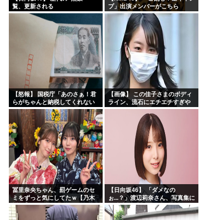
覧、更新される
プ」出演メンバーがこちら
【怒報】 国税庁「あのさぁ！君
【画像】 この佳子さまのボディ
らがちゃんと納税してくれない
ライン、流石にエチエチすぎや
とこうなっちゃうけどどうす
ろ！
る？！」←これw w w w w w w w
冨里奈央ちゃん、罰ゲームのセ
【日向坂46】 「ダメなの
ミをずっと気にしてたｗ【乃木
ぉ...？」渡辺莉奈さん、写真集に
坂46】
興味津々