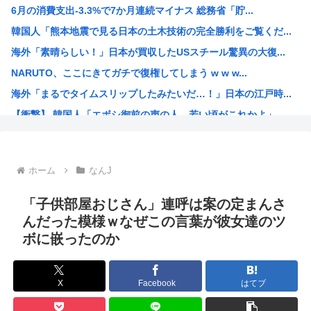
6月の消費支出-3.3%で7か月連続マイナス 総務省「貯...
自民党さん、障がい者福祉を切り捨てて財源捻出に成功www
韓国人「熊本地震で見る日本の土木技術の完全勝利をご覧くだ...
【激怒】ショートスリーパーさん「寝たほうがいいのでは？」...
海外「素晴らしい！」日本が買収したUSスチール驚異の大復...
【悲報】男の趣味Tier表、ガチでヤバすぎるwww
NARUTO、ここにきてガチで復権してしまう w w w...
【悲報】台風さん、もうわけわからん
海外「まるでタイムスリップしたみたいだ…！」日本の江戸時...
【悲報】じゃあ逆に「これはチェーン店でいいぞ」ってもの
【衝撃】 韓国人「エボシ御前の声の人、若い頃がこれかよ」
【画像】日本のアニメやゲーム、三国志の史実を歪めて歴史を...
首相官邸「高市総理の映像を悪用した偽サイトに注意してくだ...
ヤニネコに一つだけ文句言わせてくれ
ホーム
なんJ
声優、なんかAIに勝ちそう。「声も「人格の象徴」明記、法...
高市政府「原油調達コストはみんなで負担してもらうわよ！」
「子供部屋おじさん」連呼は案の定まんさ
謎の新人女性声優H、彗星の如く水着で現れ声優水着界隈をざ...
んだった模様ｗなぜこの言葉が彼女達のツ
ボに嵌ったのか
【高市】「フキハラのプロ」高市早苗のほっぺたをプクッと膨...
大谷翔平が今永昇太を睨みつける様子に全米騒然！←「最高の...
海外「W杯は八百長だった」FIFA会長支持を表明したサッ...
X
Facebook
はてブ
例のダンスアニメの作者、ヤバすぎる