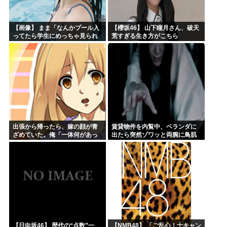
【画像】 まま「なんかプール入
【櫻坂46】 山下瞳月さん、破天
ってたら学生にめっちゃ見られ
荒すぎる生き方がこちら
たw」
出張から帰ったら、嫁の顔が青
賃貸物件を内覧中、ベランダに
ざめていた。俺「一体何があっ
出たら突然ゾワッと両腕に鳥肌
たんだ？」嫁「…」→子供たち
が出た。「やっぱりこの部屋嫌
に話を聞くと…
だ」と思った瞬間、体が前にド
ンッと突き飛ばされて…
【日向坂46】 歴代の“点数”一
【NMB48】 「ご乱心！士キャン