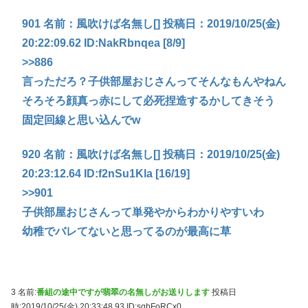
901 名前：風吹けば名無し[] 投稿日：2019/10/25(金)
20:22:09.62 ID:NakRbnqea [8/9]
>>886
言っただろ？子供部屋おじさんってそんなもんやねん
そろそろ顔真っ赤にして必死捏造するかしてきそう
固定回線と思い込んでw
920 名前：風吹けば名無し[] 投稿日：2019/10/25(金)
20:23:12.64 ID:f2nSu1Kla [16/19]
>>901
子供部屋おじさんって単発やからわかりやすいわ
幼稚でバレてないと思ってるのが最高に草
3 名前:
番組の途中ですが翡翠の名無しがお送りします
投稿日
時:2019/10/25(金) 20:33:48.93
ID:sqbFoRCx0