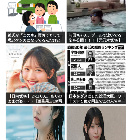
彼氏が『この車』買おうとして
与田ちゃん、プールで泳いでる
私とケンカになってるんだけど
姿を公開！！！【元乃木坂46】
ｗｗｗｗｗｗ
【日向坂46】 かほりん、ありの
日本をダメにした総理大臣、ワ
ままの姿・・・【藤嶌果歩1st写
ースト１位が同点でこの人ｗｗ
真集】
ｗｗｗｗ