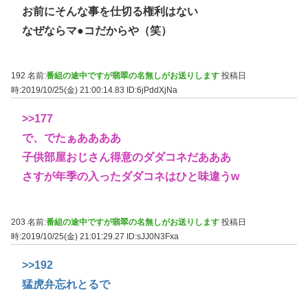
お前にそんな事を仕切る権利はない
なぜならマ●コだからや（笑）
192 名前:
番組の途中ですが翡翠の名無しがお送りします
投稿日
時:2019/10/25(金) 21:00:14.83
ID:6jPddXjNa
>>177
で、でたぁああああ
子供部屋おじさん得意のダダコネだあああ
さすが年季の入ったダダコネはひと味違うw
203 名前:
番組の途中ですが翡翠の名無しがお送りします
投稿日
時:2019/10/25(金) 21:01:29.27
ID:sJJ0N3Fxa
>>192
猛虎弁忘れとるで