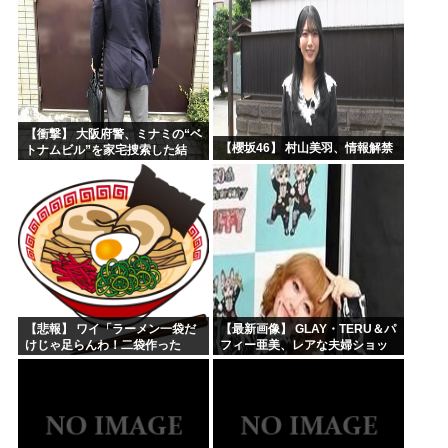
【衝撃】 大阪府警、ミナミの“ベ
【櫻坂46】 村山美羽、情報解禁
トナムビル”を家宅捜索した結
果・・・・・・
【悲報】 ワイ「ラーメン一袋だ
【最新画像】 GLAY・TERU＆パ
けじゃ足らんわ！二袋作った
フィー亜美、レアな夫婦ショッ
ろ！」→結果ｗｗｗ
トを公開してしまう！