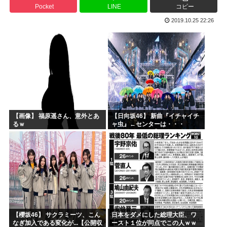
Pocket
LINE
コピー
高市早苗の消費税減税、93%が「賛成」www
2019.10.25 22:26
ワイ小学生やけどアナログで絵描いたから見て
国家情報局のスパイ通報フォーム、マイクロソフト365だっ...
ハンターハンターのゴンっておるやん
ちいかわのモモンガ、逝きそう
韓国人「韓国に10年間の出場権剥奪や過去ワールドカップ、...
【画像】 福原遥さん、意外とあ
【日向坂46】 新曲『イチャイチ
るｗ
ャ虫』←センターは・・・
【18thシングル】
【櫻坂46】 サクラミーツ、こん
日本をダメにした総理大臣、ワ
なぎ加入である変化が...【公開収
ースト１位が同点でこの人ｗｗ