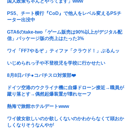
国人政策ちゃんとやってます」www
PS5、チート横行『CoD』で他人をレベル変えるPSチ
ーター出没中
GTA6のtake-two「ゲーム販売は90%以上がデジタル配
信」パッケージ版の売上はたった3%
ワイ「FF7やるぞ 」ティファ「クラウド！」ぶるんッ
いじめられっ子や不登校児を学校に行かせたい
8月8日パチ●コパチスロ対策部❤️
ドイツ空港のウクライナ機に自爆ドローン接近→職員が
蹴り落とす→偶然起爆装置が壊れセーフ
熱海で旅館ホテルデートwww
ワイ彼女欲しいのか欲しくないのかわからなくて頭おか
しくなりそうなんやが