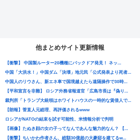
他まとめサイト更新情報
【衝撃】 中国製ルーター20機種にバックドア発見！ ネッ...
中国「大洪水！」中国ダム「決壊」地元民「公式発表より死者...
中国人のリウさん、新エネ車で国境越えたら遠隔操作で30時...
【平和宣言を非難】 ロシア外務省報道官「広島市長は『偽り...
裁判所「トランプ大統領はホワイトハウスの一時的な賃借人で...
【朗報】菅直人元総理、再評価されるwww
ロシアがNATOの結束を試す可能性、米情報分析で判明
【画像】たぬき顔の女の子ってなんであんな魅力的なん？ 【...
【衝撃】ちいかわ作者さん、総額30億超の大豪邸を建てるw...