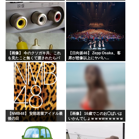
録レポ】
ｗｗｗｗ
【画像】 今のクソガキ共、これ
【日向坂46】 Zepp Osaka、客
を見たこと無くて渡されたらパ
席が想像以上にヤバい…
ニクるらしいｗｗｗｗｗｗｗｗ
ｗｗｗｗｗ
【NMB48】 安部若菜アイドル最
【画像】 16歳でこのお◯ぱいは
後の日
いかんでしょｗｗｗwｗｗｗｗｗ
ｗｗｗ❤