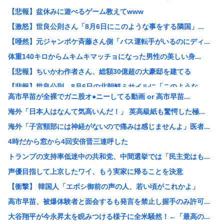
【悲報】盆休みに遊べるゲーム教えてwww
【激怒】世良公則さん「8月6日にこのような事をする隣国」...
【唖然】元ジャンポケ斉藤さん側「バス運転手がいるのにディ...
体重140キロからムキムキマッチョになった男性の美しい身...
【悲報】ちいかわ作者さん、総額30億超の大豪邸を建てる
【悲報】世良公則、8月6日の北朝鮮ミサイルに「このような...
高市早苗が全裸でガニ股オ●ニーしてる動画 or 高市早苗...
【悲報】元ジャンポケ斉藤側「バス運転手がいるのにディープ...
海外「日本人はなんて気高いんだ！」 英高級紙も驚愕した極...
【解決】アニメ業界「助けて！原作が枯渇してるの！」←いや...
海外「子宮頸部には神経がないので痛みは感じませんよ」医者...
好きな惣菜パンベスト3は?
4時だから窓から4回安倍晋三連呼した
髭剃りの替え刃って高過ぎじゃね？？
トランプの支持率低迷中の共和党、中間選挙では「民主党はも...
【衝撃画像】昔の『深夜アニメ』が凄すぎるwww「母親の前...
声優目指して上京したワイ、もう実家に帰ることを決意
“アンダーヘア脱毛”に中高年男性殺到のワケ…9年で患者数...
【衝撃】 韓国人「エボシ御前の声の人、若い頃がこれかよ」
【画像】ドカタさん、現場監督にガチギレwww
高市早苗、被爆体験者と面会するも発言を禁止し握手のみ許可...
【画像】橋本環奈さん、昔からビジュアルが完成されすぎてい...
大谷翔平が今永昇太を睨みつける様子に全米騒然！←「最高の...
姉の友人、友人の姉、エ口いのどっち？