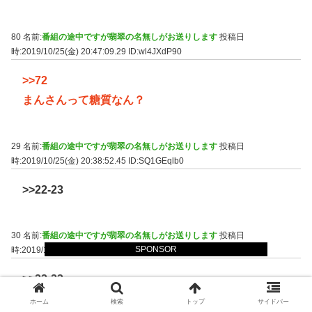
80 名前:
番組の途中ですが翡翠の名無しがお送りします
投稿日
時:2019/10/25(金) 20:47:09.29
ID:wl4JXdP90
>>72
まんさんって糖質なん？
29 名前:
番組の途中ですが翡翠の名無しがお送りします
投稿日
時:2019/10/25(金) 20:38:52.45
ID:SQ1GEqlb0
>>22-23
30 名前:
番組の途中ですが翡翠の名無しがお送りします
投稿日
SPONSOR
時:2019/10/25(金) 20:39:21.85
ID:TDecXm140
>>22-23
ID変えて同時に現れるの草
ホーム
検索
トップ
サイドバー