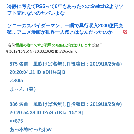
冷静に考えてPS5って6年もあったのにSwitch2よりソ
フト売れないのヤバいよな
ソニーのスパイダーマン、一瞬で興行収入2000億円突
破…アニメ漫画が世界一人気とはなんだったのか
1 名前:
番組の途中ですが翡翠の名無しがお送りします
投稿日
時:2019/10/25(金) 20:33:16.62
ID:yVAbkIsm0
875 名前：風吹けば名無し[] 投稿日：2019/10/25(金)
20:20:04.21 ID:sDH/+Gji0
>>865
ま～ん（笑）
886 名前：風吹けば名無し[] 投稿日：2019/10/25(金)
20:20:54.38 ID:f2nSu1Kla [15/19]
>>875
あっ本物やったわw