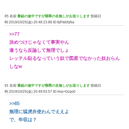
85 名前:
番組の途中ですが翡翠の名無しがお送りします
投稿日
時:2019/10/25(金) 20:48:23.88
ID:6jPddXjNa
>>77
決めつけじゃなくて事実やん
違うなら反論して無理でしょ
レッテル貼るなっていう奴で図星でなかった奴おらん
しなw
91 名前:
番組の途中ですが翡翠の名無しがお送りします
投稿日
時:2019/10/25(金) 20:49:03.57
ID:/ma+Gcqo0
>>85
無理に猛虎弁使わんでええよ
で、年収は？