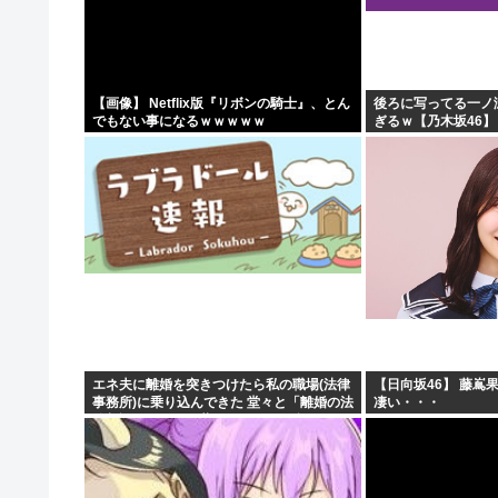
2026年レズが好きなK-POPアイドル発表！ぶち抜き1..
【速報】 高市政権、エース級の財務官僚・一松旬氏を左
甲子園出場校 猛暑と資金難に苦しむ
【画像】 Netflix版『リボンの騎士』、とん
後ろに写ってる一ノ
でもない事になるｗｗｗｗｗ
ぎるｗ【乃木坂46】
「1日10万円稼げる」イージーモードすぎる
エネ夫に離婚を突きつけたら私の職場(法律
【日向坂46】 藤嶌
事務所)に乗り込んできた 堂々と「離婚の法
凄い・・・
律相談です。母の薦めでこちらに参りまし
た」と言っているが、...