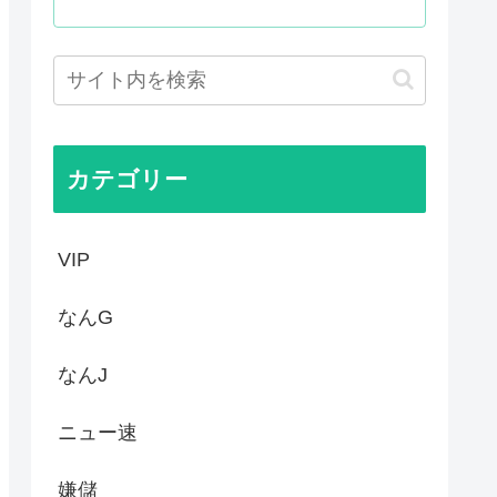
殺されたのか今でもわからない」
て世界が騒然！←「事実上の禁...
かった…」 日本を知ってしま...
ゆうすけ、埼玉県知事選挙に立...
カテゴリー
VIP
なんG
なんJ
ニュー速
嫌儲