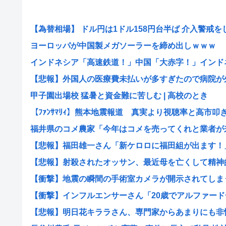
【為替相場】 ドル円は1ドル158円台半ば 介入警戒をし.
ヨーロッパが中国製メガソーラーを締め出しｗｗｗ
インドネシア「高速鉄道！」中国「大赤字！」インドネシ
【悲報】外国人の医療費未払いが多すぎたので病院が外国
甲子園出場校 猛暑と資金難に苦しむ | 高校のとき
【ﾌｧﾝｻﾏﾘｨ】熊本地震報道 真実より視聴率と高市叩き.
福井県のコメ農家「今年はコメを売ってくれと業者が来な
【悲報】福田雄一さん「新ケロロに福田組が出ます！」→
【悲報】射殺されたオッサン、最近母を亡くして精神的シ
【衝撃】地震の瞬間の手術室カメラが開示されてしまう熊
【衝撃】インフルエンサーさん「20歳でアルファード一
【悲報】明日花キララさん、専門家からあまりにも非情な