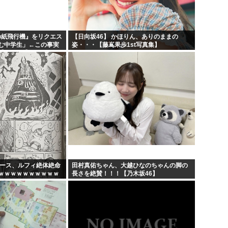
日の紙飛行機』をリクエス
【日向坂46】 かほりん、ありのままの
む中学生」←この事実
姿・・・【藤嶌果歩1st写真集】
AKB48】
ピース、ルフィ絶体絶命
田村真佑ちゃん、大越ひなのちゃんの脚の
ｗｗｗｗｗｗｗｗｗｗ
長さを絶賛！！！【乃木坂46】
ｗｗｗｗｗｗｗｗｗｗ
...