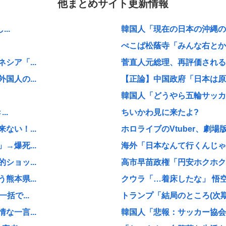
他まとめサイト更新情報
..
韓国人「現在の日本の沖縄のス
ぺこぱ松蔭寺「みんな右とか左
ア「...
菅直人元総理、再評価される
人の...
【正論】中国政府「日本は原爆
韓国人「どうやら五輪サッカー
..
ちいかわ見に来たよ?
い！...
ホロライブのVtuber、劇場
爆死...
海外「日本なんて行くんじゃな
ョッ...
高市早苗政権「円安ホクホクゥ
本県...
クウラ「…着床したな」 悟空
括で...
トランプ「結局のところ(次期大統
一言...
韓国人「悲報：サッカー協会の