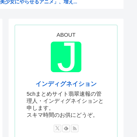
少女にやらせるアニメ」、増え...
を性接待して買収していたこと...
い犯罪は殺人だけです。」←こ...
を養子に迎えるなら天皇の血を...
ABOUT
何が悪かったのか
判員数十人に性的接待。羨ま死刑
った国際試合の性的接待の全容...
プ、世代交代に失敗
国サッカーに衝撃的不祥事！...
インディグネイション
かった…」 日本を知ってしま...
5chまとめサイト翡翠速報の管
理人・インディグネイションと
と山田さん』のアニメ化に怒っ...
申します。
首を縦に振った金額」
スキマ時間のお供にどうぞ。
った国際試合の性的接待の全容...
ソカさん、ビスケより弱か...