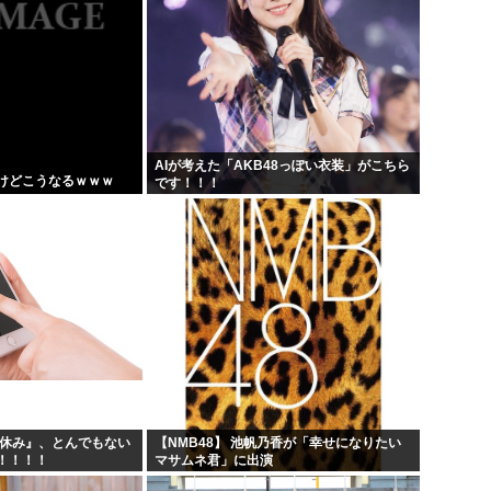
AIが考えた「AKB48っぽい衣装」がこちら
けどこうなるｗｗｗ
です！！！
夏休み』、とんでもない
【NMB48】 池帆乃香が「幸せになりたい
！！！！
マサムネ君」に出演