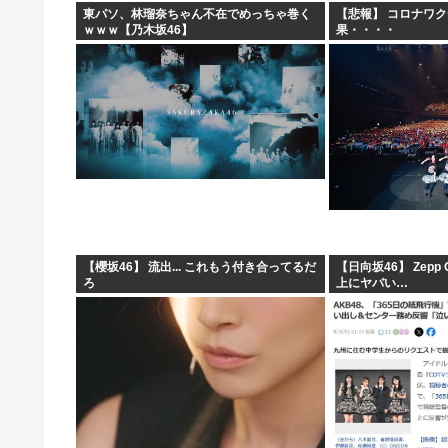
東パソ、林瑠奈ちゃん不在でめっちゃ巻く
【悲報】 コロナワ
ｗｗｗ【乃木坂46】
果・・・・
【櫻坂46】 流出... これもう付き合ってるだ
【日向坂46】 Zepp
ろ
上にヤバい…