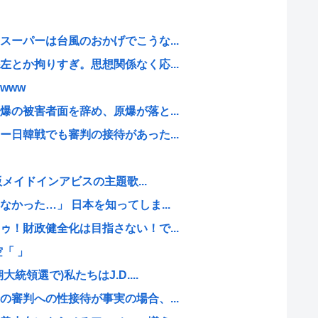
ーパーは台風のおかげでこうな...
とか拘りすぎ。思想関係なく応...
www
の被害者面を辞め、原爆が落と...
日韓戦でも審判の接待があった...
版メイドインアビスの主題歌...
かった…」 日本を知ってしま...
！財政健全化は目指さない！で...
「 」
領選で)私たちはJ.D....
審判への性接待が事実の場合、...