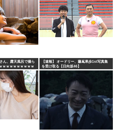
妻さん、露天風呂で撮ら
【速報】 オードリー、藤嶌果歩1st写真集
ｗｗｗｗｗｗｗｗｗｗ
を受け取る【日向坂46】