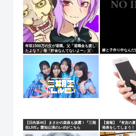
年収1500万の父が退職。父「退職金も渡し
嫁と子作り中なんだ
たよな？」母「貯金なんてないよー」父
「全部なくなったの！？」→予想外の返事
に家族騒然となり…
【日向坂46】 まさかの楽曲も披露！『三期
【速報】 『有吉の
生LIVE』愛知公演のレポがこちら
発表をしてしまう！