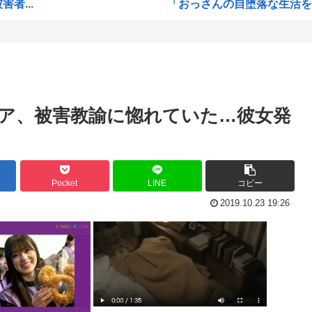
者...
「おっさんの自堕落な生活を美
て
韓国、サッカーW杯予選で審判
ッズ...
ジョジョのシーザー「やってな
り」
韓国人「竹田恒泰とか36親等
うな...
結局「SPY×FAMILY」は
ア、被害教諭に惚れていた…彼女発
リも...
韓国サッカー協会、外国人審
ﾎ...
韓国人「韓国サッカー協会が行
大本...
【超画像 】週刊少年ジャン
Pocket
LINE
コピー
外国人「2002年W杯は?」韓
2019.10.23 19:26
接待
海外「日本なんて行くんじゃな
え？なんでみんな『みいちゃん
【衝撃】 韓国人「宮崎駿が
ｗｗ
韓国人「韓国サッカー協会が行
被災...
【HUNTER×HUNTER】ヒ