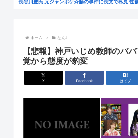
長谷川豊氏 元ジャンポケ斉藤の事件に長文で私見 性被害
【悲報】1人でススキノ来たからから面白いとこ教え
【悲報】「注文したことで欲求が満たされた」ジャンプグ
【正論】イスラエル政府元高官 「原爆式典にうんざ
ホーム
なんJ
韓国人「現在の日本の沖縄のスーパーは台風のおかげでこ
【悲報】神戸いじめ教師のババ
工場夜勤ぼく「大谷翔平応援してるの？お前の人生に1ミ
覚から態度が豹変
ワイ「個人居酒屋だ！入ったろ」 店長「…いらっしゃぃ(
大日本帝国陸軍「侵攻できたとして、食糧どうすんだよ」
X
Facebook
はてブ
【朗報】イギリス、タバコ販売禁止法案を可決www
韓国サッカー協会、2011～12年に国際審判員らを性
クビになったバイト先の店長のインスタ見つけた
【画像】大企業「働きたくない人へ」←10万いいね！
【画像】東出昌大の再婚相手の体があまりにすごいｗ
【悲報】熊本県知事、報道陣土足取材にマジギレ「遺族や