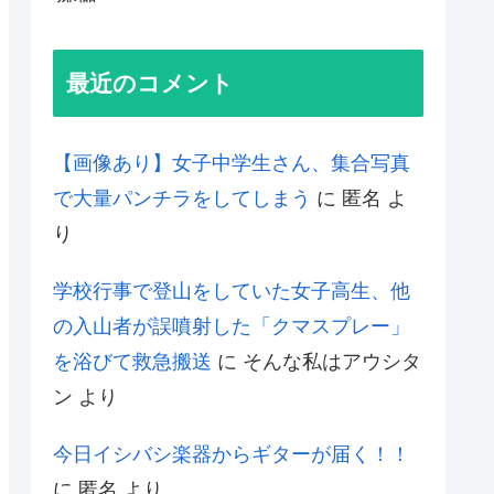
最近のコメント
【画像あり】女子中学生さん、集合写真
で大量パンチラをしてしまう
に
匿名
よ
り
学校行事で登山をしていた女子高生、他
の入山者が誤噴射した「クマスプレー」
を浴びて救急搬送
に
そんな私はアウシタ
ン
より
今日イシバシ楽器からギターが届く！！
に
匿名
より