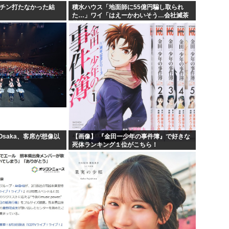
クチン打たなかった結
積水ハウス「地面師に55億円騙し取られ
た…」ワイ「はえーかわいそう…会社滅茶
苦茶やろなぁ」→
 Osaka、客席が想像以
【画像】 『金田一少年の事件簿』で好きな
死体ランキング１位がこちら！