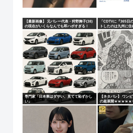
【最新画像】 元バレー代表・狩野舞子(38)
「CDTVに『365
の現在がいくらなんでも即ハボすぎる！
トしたのは九州に住
って結構デカいよな【
専門家「日本車はダサい、見てて恥ずかし
【ネタバレ】 ワン
い」
の超展開ｗｗｗｗｗ
ｗｗｗｗｗｗｗｗｗ
ｗｗｗｗｗｗｗｗｗｗｗ