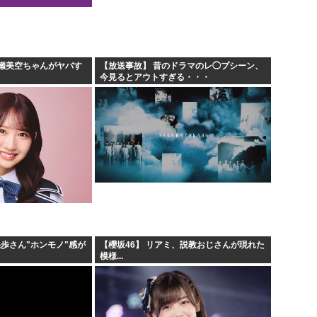
.
安倍昭恵「なんで安倍晋三が
遷「...
中国が対米ドローン規制強化し
海外「日本なんて行くんじゃな
瀬美空ちゃんがヤバす
【放送事故】 昔のドラマのレ◯プシーン、
今見るとアウトすぎる・・・
クルド人問題を訴えてきた河合
果歩さん"ホンモノ"感が
【櫻坂46】 リアミ、説教おじさんが現れた
模様...