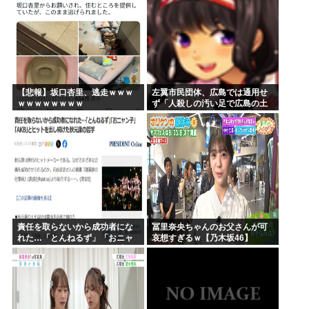
【悲報】坂口杏里、逃走ｗｗｗ
左翼市民団体、広島では通用せ
ｗｗｗｗｗｗｗｗ
ず「人殺しの汚い足で広島の土
を踏むな！」→広島県民「お前
らの方が汚いんじゃ！」「ワシ
らが広島県民じゃ」
責任を取らないから成功者にな
冨里奈央ちゃんのお父さんが可
れた…「とんねるず」「おニャ
哀想すぎるｗ【乃木坂46】
ン子」「AKB」とヒットを出し
続けた秋元康の哲学！！！