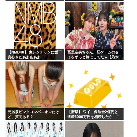
ｗｗｗｗｗｗ
【NMB48】 鬼レンチャンに坂下
冨里奈央ちゃん、罰ゲームのセ
真心きたあああああ
ミをずっと気にしてたｗ【乃木
坂46】
元温泉ピンクコンパニオンだけ
【衝撃】 ワイ、保険金2億円と
ど、質問ある？
遺産6000万円を相続したら「こ
う」なった・・・