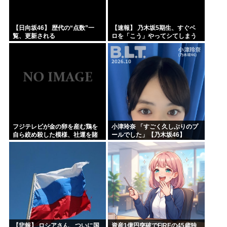
【日向坂46】 歴代の“点数”一
【速報】 乃木坂5期生、すぐベ
覧、更新される
ロを「こう」やってシてしまう
ｗｗｗｗｗｗ
フジテレビが金の卵を産む鶏を
小津玲奈 「すごく久しぶりのプ
自ら絞め殺した模様、社運を賭
ールでした」【乃木坂46】
けたドル箱コンテンツが御蔵入
りになってしまい……
【悲報】 ロシアさん、ついに国
資産1億円突破でFIREの45歳独