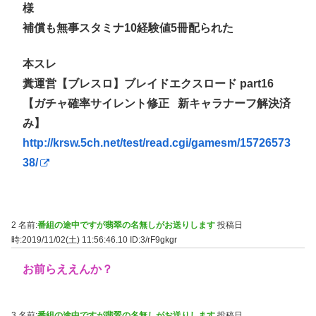
様
補償も無事スタミナ10経験値5冊配られた
本スレ
糞運営【ブレスロ】ブレイドエクスロード part16
【ガチャ確率サイレント修正⠀新キャラナーフ解決済
み】
http://krsw.5ch.net/test/read.cgi/gamesm/15726573
38/
2 名前:
番組の途中ですが翡翠の名無しがお送りします
投稿日
時:2019/11/02(土) 11:56:46.10
ID:3/rF9gkgr
お前らええんか？
3 名前:
番組の途中ですが翡翠の名無しがお送りします
投稿日