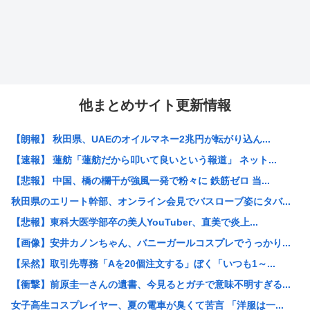
他まとめサイト更新情報
【朗報】 秋田県、UAEのオイルマネー2兆円が転がり込ん...
【速報】 蓮舫「蓮舫だから叩いて良いという報道」 ネット...
【悲報】 中国、橋の欄干が強風一発で粉々に 鉄筋ゼロ 当...
秋田県のエリート幹部、オンライン会見でバスローブ姿にタバ...
【悲報】東科大医学部卒の美人YouTuber、直美で炎上...
【画像】安井カノンちゃん、バニーガールコスプレでうっかり...
【呆然】取引先専務「Aを20個注文する」ぼく「いつも1～...
【衝撃】前原圭一さんの遺書、今見るとガチで意味不明すぎる...
女子高生コスプレイヤー、夏の電車が臭くて苦言 「洋服は一...