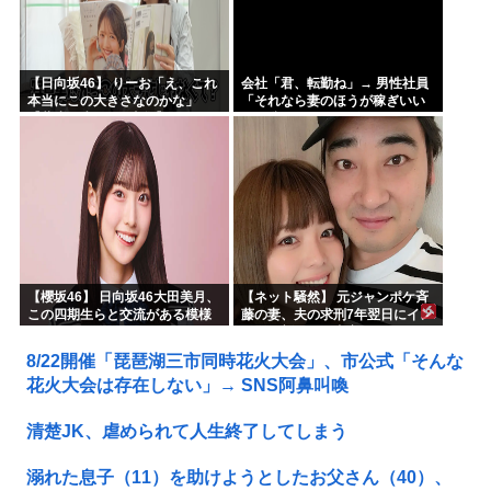
【日向坂46】 りーお「え、これ
会社「君、転勤ね」→ 男性社員
本当にこの大きさなのかな」
「それなら妻のほうが稼ぎいい
【藤嶌果歩 1st写真集】
んで辞めます」⇒ 結果・・・
【櫻坂46】 日向坂46大田美月、
【ネット騒然】 元ジャンポケ斉
この四期生らと交流がある模様
藤の妻、夫の求刑7年翌日にイン
スタ更新！その内容がガチでヤ
バすぎる…
8/22開催「琵琶湖三市同時花火大会」、市公式「そんな
花火大会は存在しない」→ SNS阿鼻叫喚
清楚JK、虐められて人生終了してしまう
溺れた息子（11）を助けようとしたお父さん（40）、