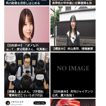
民の財産を没収しはじめる
身男性が半年後に仕事復帰を決
意した「1通の通知」
【日向坂46】 「ダメなの
【櫻坂46】 村山美羽、情報解禁
ぉ...？」渡辺莉奈さん、写真集に
興味津々
【画像】 まんさん、ブチ切れ
【日向坂46】 月刊ジャイアンツ
「電車内でこういうポジのお
公式、重大告知！
じ、ガチでイラネ」→