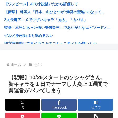
【ワンピース】AIで小説描いたから評価して
【画像】令和の高校生、校舎内で前戯してて草www
【衝撃】 韓国人「日本、山ひとつが”爆発の聖地”になって...
登山家「山で迷ったらとりあえず登れ」登山家「沢を見つけて...
3大長寿アニメでウザいキャラ「元太」「カバオ」
なろうの王様キャラって無能ばかりじゃないか？
特番「本当にあった怖い安倍晋三」でありがちなエピソードと...
【悲報】ちいかわ映画、朝一上映終わって帰ろうとしたおじさ...
グルメ漫画No.1を決めるスレ
【共産党】募金中に中指がメガネに当たった？物理的に不可能...
四六時中動いてるイラストのコミュニティとか無いんか
京大病院で脳が破壊され植物状態になった女性、意識は正常な...
韓国人「大韓サッカー協会が過去に20人の外国人審判らに不...
ワイの描いたイラストにアドバイスクレメンス
ホーム
なんJ
マッシヴ・アタック、シンガポール公演でパレスチナ国旗を掲...
「お父さんが私にいくら使おうと、あなたには関係ない」そう...
【悲報】10/25スタートのソシャゲさん、
識者「山上徹也が安倍晋三を討たなければ、日本国は今でも統...
新キャラを１日でナーフし大炎上 1週間で
糞運営がバレてしまう
オトンがこれ見てガンダムって言うんやが
灼眼のシャナというラノベwww
プーチン「あえて申し上げます。助けてください。」
X
Facebook
はてブ
このガンプラなにかわかる？