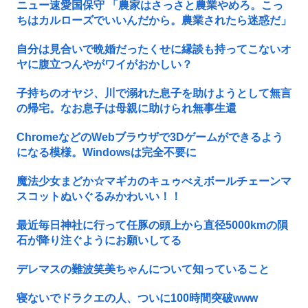
ニュー速愛国保守 「農家はさっさと農業やめろ。こっ
ちはカルローズでいいんだから。農業されたら迷惑だ」
自分は見合いで晩婚だったくせに縁談も持ってこないオ
ヤに腹立つんやがワイがおかしい？
子持ちのオヤジ、川で溺れた息子を助けようとして無言
の帰宅。なお息子は母親に助けられ無事生還
ChromeなどのWebブラウザで3Dゲームができるよう
になる模様。Windowsは完全不要に
魔法少女まどか☆マギカのキュゥべえボールチェーンマ
スコットぬいぐるみかわいい！！
最近毎日神社に行って任豚の頭上から直径5000kmの隕
石が降り注ぐようにお願いしてる
デレマスの難波笑美ちゃんについて知っていること
寝ないでドラクエの人、ついに100時間突破www