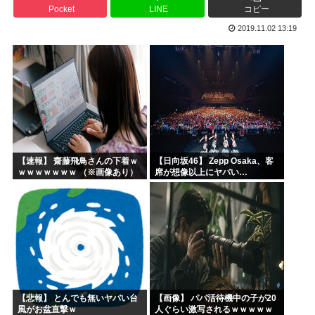
Pocket
LINE
コピー
エッヂ声優大好き部
2019.11.02 13:19
ラジコンのキングタイガーでスズメバチの巣に突撃「ハチから...
イチローがマリナーズ主催のHRダービーで見せた活躍にML...
高市早苗、また怪しい経歴が出てくるwww
子供にはロボットアニメ以外禁止にするわ
【画像】キオクシア声優・羊宮妃那ちゃん今日も信用できるw...
【速報】 齋藤飛鳥さんの下着ｗ
【日向坂46】 Zepp Osaka、客
ｗｗｗｗｗｗｗ （※画像あり）
席が想像以上にヤバい…
【悲報】 とんでも無いヤバい台
【画像】 パパ活待機中の子が20
風がお盆直撃ｗ
人ぐらい激写されるｗｗｗｗｗ