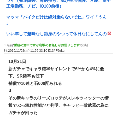
ワイ（発達障害、難病持ち、親が生活保護、片親、高卒
工場勤務、チビ、IQ100前後）
マッマ「バイクだけは絶対乗らないでね」ワイ「うん
」
いい年して趣味なし独身のやつって休日なにしてんの
1 名前:
番組の途中ですが翡翠の名無しがお送りします
投稿日
時:2019/11/02(土) 11:56:33.10
ID:3/rF9gkgr
10月31日
新ガチャでキャラ確率サイレントで6%から4%に低
下、SR確率も低下
補償で10連と石600配られる
⬇
その新キャラのリーズロッテがスレやツィッターの情
報でぶっ壊れ性能だと判明、キャラと一致武器の為に
ガチャが回った