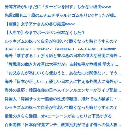
発電方法がいまだに「タービンを回す」しかない理由www
先週2回も二十歳のムチムチギャルとゴムあり1でヤッたが彼...
【画像】女子アナさんの谷〇厳選www
【人生で】今までボールペン何本なくした？
ルッキズムの奴って自分が年老いて醜くなった時どうすんの？
中国「大洪水！」三峡ダム「9門開放！（全力放流」中国都市...
海外「凄すぎる！」折り紙と並ぶあの日本の偉大な発明に海外...
靖国神社さん、参拝者に「軍服着用」「コスプレ」を禁止する...
「教職員の働き方改革は大事だが」吉村知事が危機感 学力テ...
石破茂前総理「ウクライナが核放棄しなければロシア侵攻しな...
「お父さんが私にいくら使おうと、あなたには関係ない」そう...
【画像】白人女はどうしてデブでもエ口いのか
海外「日本が正しい！」優しい日本人に甘える外国人に海外が...
【画像】コスプレイヤー業界、えなこ(30)を抜いてしまう...
海外の反応：韓国在住の日本人インフルエンサーがライブ配信...
「女性が排泄する様子を見たくて」「床に寝込んでしまった」...
韓国人「韓国サッカー協会の性接待報道、海外でも大騒ぎに・...
【朗報】靖国神社、軍服コスプレでの参拝を禁止へwww
ルッキズムの奴って自分が年老いて醜くなった時どうすんの？
台風13号は中国大陸に行ったけど、15号の予想進路…なん...
最近のきらら漫画、オ●ニーシーンがあったりと下品すぎる
【画像】かぐや様は告らせたいの伊井野ミコちゃんは大変かわ...
百田尚樹「日本保守党アンチ、政策批判ができず俺への個人攻...
【画像】クレヨンしんちゃんでエッッッしたいキャラ、満場一...