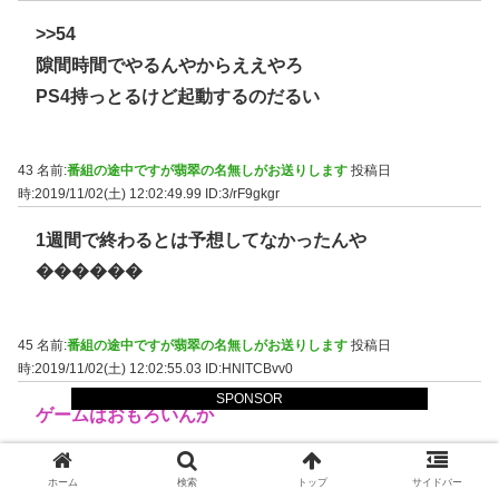
>>54
隙間時間でやるんやからええやろ
PS4持っとるけど起動するのだるい
43 名前:
番組の途中ですが翡翠の名無しがお送りします
投稿日
時:2019/11/02(土) 12:02:49.99
ID:3/rF9gkgr
1週間で終わるとは予想してなかったんや
������
45 名前:
番組の途中ですが翡翠の名無しがお送りします
投稿日
時:2019/11/02(土) 12:02:55.03
ID:HNlTCBvv0
SPONSOR
ゲームはおもろいんか
ホーム
検索
トップ
サイドバー
52 名前:
番組の途中ですが翡翠の名無しがお送りします
投稿日