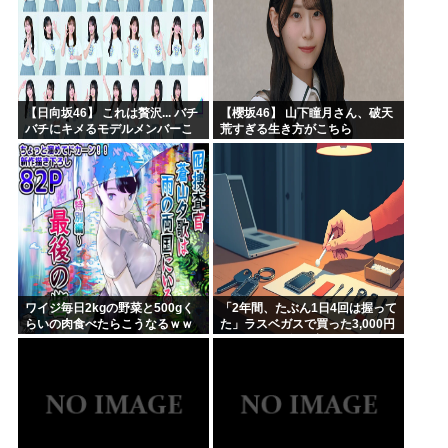
【日向坂46】 これは贅沢... バチ
【櫻坂46】 山下瞳月さん、破天
バチにキメるモデルメンバーこ
荒すぎる生き方がこちら
ちら
ワイジ毎日2kgの野菜と500gく
「2年間、たぶん1日4回は握って
らいの肉食べたらこうなるｗｗ
た」ラスベガスで買った3,000円
ｗ
のキーホルダーを調べたら