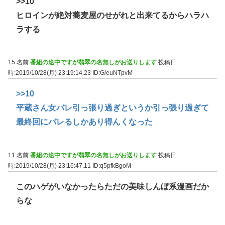
>>10
ヒロインが絶対蕎麦屋のせがれと出来てるからハラハ
ラする
15 名前:
番組の途中ですが翡翠の名無しがお送りします
投稿日
時:2019/10/28(月) 23:19:14.23
ID:G/euNTpvM
>>10
平蔵さん女バレ引っ張り過ぎというか引っ張り過ぎて
最終回にバレるしかあり得んくなった
11 名前:
番組の途中ですが翡翠の名無しがお送りします
投稿日
時:2019/10/28(月) 23:16:47.11
ID:q5pfkBgoM
このハゲがいなかったらただの美味しんぼ系漫画だか
らな