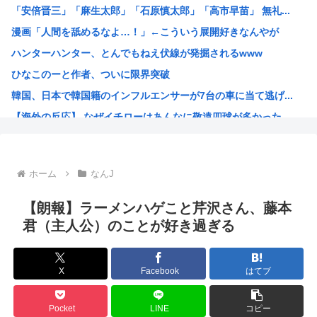
「安倍晋三」「麻生太郎」「石原慎太郎」「高市早苗」 無礼...
【困惑】ミセスグリーンアップルさんってもう落ち目なんか？...
漫画「人間を舐めるなよ…！」←こういう展開好きなんやが
特定外来カミキリムシに1匹300円の賞金をかけた高崎市、...
ハンターハンター、とんでもねえ伏線が発掘されるwww
【朗報】 消費減税、閣議決定 来年4月から2年間1％に
ひなこのーと作者、ついに限界突破
まんさん被災地に手作りおにぎりを出荷www
韓国、日本で韓国籍のインフルエンサーが7台の車に当て逃げ...
毎年恒例の中国大洪水。湖北省秭帰県の現在の様子がこちら
【海外の反応】 なぜイチローはあんなに敬遠四球が多かった...
不同意性交罪の影響で日本でのレ●プ認知件数爆増www
割とマジで年収400以下の人ってどう暮らしてるの？この人...
露悪系アニメ、次なるステージへ
ホーム
なんJ
「ムクゲェジ漫画」ガチでリアルだったwww
【原爆の日】へいわをかえせ
【朗報】ラーメンハゲこと芹沢さん、藤本
みい山、あんだけ騒ぎになってるのに未だにどこのメディアも...
君（主人公）のことが好き過ぎる
週刊少年ジャンプ、発行部数100万部割れwww
日本人「うちの犬、たまたまついてきた八百屋で一目惚れした...
X
Facebook
はてブ
【画像】広島市長のスピーチを聞いてる時の高市早苗の顔ww...
【雑誌】かつて650万部を誇った「週刊少年ジャンプ」、発...
Pocket
LINE
コピー