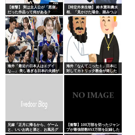
【衝撃】 実は主人公が「悪側」
【特定外来生物】 鈴木憲和農水
だった作品って何がある？
相、「見かけた場合、踏みつぶ
す等捕殺をお願いします」投稿
が反響
海外「最近の日本人はエグイ
海外「なんてこった！」日本に
な…」 美し過ぎる日本の夫婦が
対してカトリック教会が発した
W杯で世界に見つかってしまう
声明に海外からコメントが殺到
中
兄嫁「正月に帰るから、ゲーム
【衝撃】100万部を切ったジャン
と、いいお肉と酒と、お風呂グ
プが最強部数653万部を記録した
ッズの準備しとけよ」寝起きの
時の週刊少年ジャンプの面子が