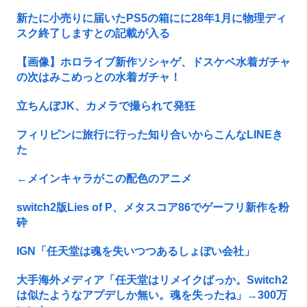
新たに小売りに届いたPS5の箱にに28年1月に物理ディ
スク終了しますとの記載が入る
【画像】ホロライブ新作ソシャゲ、ドスケベ水着ガチャ
の次はみこめっとの水着ガチャ！
立ちんぼJK、カメラで撮られて発狂
フィリピンに旅行に行った知り合いからこんなLINEき
た
←メインキャラがこの配色のアニメ
switch2版Lies of P、メタスコア86でゲーフリ新作を粉
砕
IGN「任天堂は魂を失いつつあるしょぼい会社」
大手海外メディア「任天堂はリメイクばっか。Switch2
は似たようなアプデしか無い。魂を失ったね」→300万