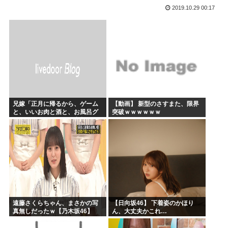
2019.10.29 00:17
かのかりとかいう誰が見てるのか謎の漫画www
原爆投下81年
海外「全部日本の真似だったのか…」 日本の普通のテレビ番...
海外「まるでトランプ」FIFAがW杯開催都市と結んだ約束...
7時間かけて描いたHな糸会がこちら
Win95開発者「日本でITが3Kと呼ばれるのは企業が根...
兄嫁「正月に帰るから、ゲーム
【動画】 新型のさすまた、限界
と、いいお肉と酒と、お風呂グ
突破ｗｗｗｗｗｗ
ッズの準備しとけよ」寝起きの
私「知るかボケ」兄嫁「キィィ
ィィー！！！！」私「あ…」
遠藤さくらちゃん、まさかの写
【日向坂46】 下着姿のかほり
真無しだったｗ【乃木坂46】
ん、大丈夫かこれ…