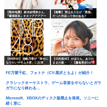
【熊本地震】 鈴木紗理奈さん、
【衝撃】 実は主人公が「悪側」
『爆弾発言』キタァアアアアー
だった作品って何がある？
ーーーーー！！
【NMB48】 池帆乃香が「幸せに
【日向坂46】 かほりん、ありの
なりたいマサムネ君」に出演
ままの姿・・・【藤嶌果歩1st写
真集】
FE万紫千紅、フォトナ（CV:黒沢ともよ）が紹介！
クラシックオーケストラ、ゲーム音楽をやらないとガラ
ガラになり終わる…
Microsoft、XBOXのディスク版廃止を発表。ソニーに
続く形に