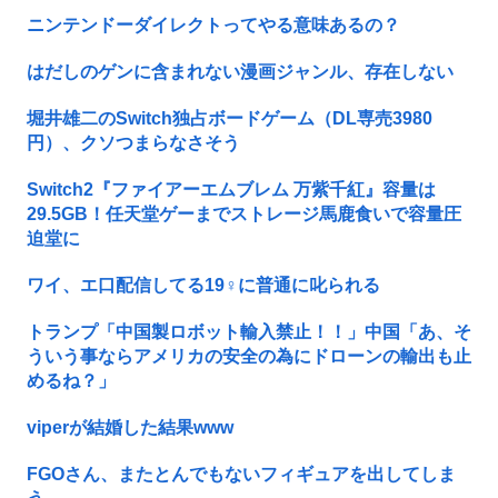
ニンテンドーダイレクトってやる意味あるの？
はだしのゲンに含まれない漫画ジャンル、存在しない
堀井雄二のSwitch独占ボードゲーム（DL専売3980
円）、クソつまらなさそう
Switch2『ファイアーエムブレム 万紫千紅』容量は
29.5GB！任天堂ゲーまでストレージ馬鹿食いで容量圧
迫堂に
ワイ、エ口配信してる19♀に普通に叱られる
トランプ「中国製ロボット輸入禁止！！」中国「あ、そ
ういう事ならアメリカの安全の為にドローンの輸出も止
めるね？」
viperが結婚した結果www
FGOさん、またとんでもないフィギュアを出してしま