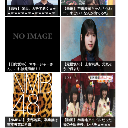
【悲報】 楽天、ガチで逝くｗｗ
【画像】 芦田愛菜ちゃん「うわ
ｗｗｗｗｗｗｗｗｗｗｗｗｗｗ
ー、すごい！なんか出てる♥」
ｗｗｗｗ
【日向坂46】 マネージャーさ
【元櫻坂46】 上村莉菜、元気そ
ん、これは超有能！！
うで何より
【NMB48】 安部若菜、卒業後は
【動画】 御当地アイドルだった
吉本興業に所属
頃の今田美桜、レベチｗｗｗｗ