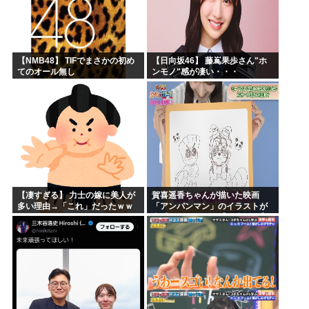
【NMB48】 TIFでまさかの初め
【日向坂46】 藤嶌果歩さん"ホ
てのオール無し
ンモノ"感が凄い・・・
【凄すぎる】 力士の嫁に美人が
賀喜遥香ちゃんが描いた映画
多い理由→「これ」だったｗｗ
「アンパンマン」のイラストが
ｗｗｗｗｗ
上手すぎる！！！【乃木坂46】