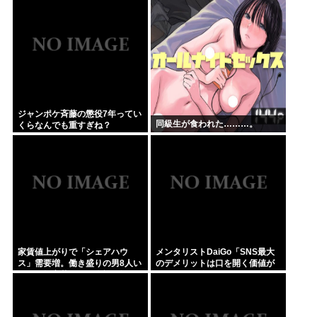
私「知るかボケ」兄嫁「キィィ
ヤバすぎる
ィィー！！！！」私「あ…」
ジャンポケ斉藤の懲役7年ってい
同級生が食われた………。
くらなんでも重すぎね？
家賃値上がりで「シェアハウ
メンタリストDaiGo「SNS最大
ス」需要増。働き盛りの男8人い
のデメリットは口を開く価値が
れば一軒家暮らしも余裕で毎日
ない奴が発信できるようになっ
楽しい
たこと」