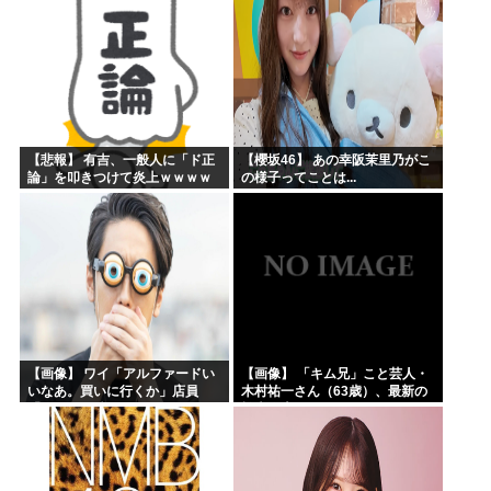
【悲報】 有吉、一般人に「ド正
【櫻坂46】 あの幸阪茉里乃がこ
論」を叩きつけて炎上ｗｗｗｗ
の様子ってことは...
ｗｗｗｗ
【画像】 ワイ「アルファードい
【画像】 「キム兄」こと芸人・
いなあ。買いに行くか」店員
木村祐一さん（63歳）、最新の
「ほいっ見積もりな！」ワイ
松本人志さんとのツーショット
「金額おかしくね？」←お前ら
が完全に別人だとネット騒然！
もそう思うよな？？？？？
「マジで誰かわからん」...