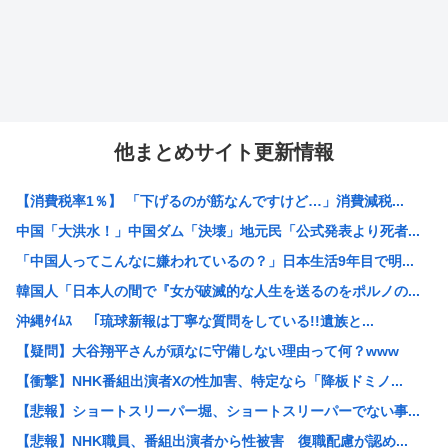
他まとめサイト更新情報
【消費税率1％】 「下げるのが筋なんですけど…」消費減税...
中国「大洪水！」中国ダム「決壊」地元民「公式発表より死者...
「中国人ってこんなに嫌われているの？」日本生活9年目で明...
韓国人「日本人の間で『女が破滅的な人生を送るのをポルノの...
沖縄ﾀｲﾑｽ 「琉球新報は丁寧な質問をしている!!遺族と...
【疑問】大谷翔平さんが頑なに守備しない理由って何？www
【衝撃】NHK番組出演者Xの性加害、特定なら「降板ドミノ...
【悲報】ショートスリーパー堀、ショートスリーパーでない事...
【悲報】NHK職員、番組出演者から性被害 復職配慮が認め...