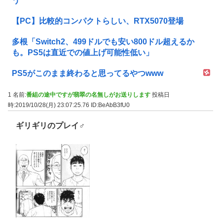
う
【PC】比較的コンパクトらしい、RTX5070登場
多根「Switch2、499ドルでも安い800ドル超えるか
も。PS5は直近での値上げ可能性低い」
PS5がこのまま終わると思ってるやつwww
1 名前:
番組の途中ですが翡翠の名無しがお送りします
投稿日
時:2019/10/28(月) 23:07:25.76
ID:BeAbB3fU0
ギリギリのプレイ♂