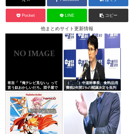
Pocket
LINE
コピー
他まとめサイト更新情報
有吉「『俺テレビ見ない』って
（ ´_ゝ`）中道幹事長、食料品消
言う奴おかしいだろ。団子屋で
費税2年間1%の閣議決定を批判
『団子食べない』って言うか？
→ 記者「中道改革連合は食料品
こっちは芸人だぞ」
消費税ゼロを公約に掲げていた
が？」→ 階猛氏「