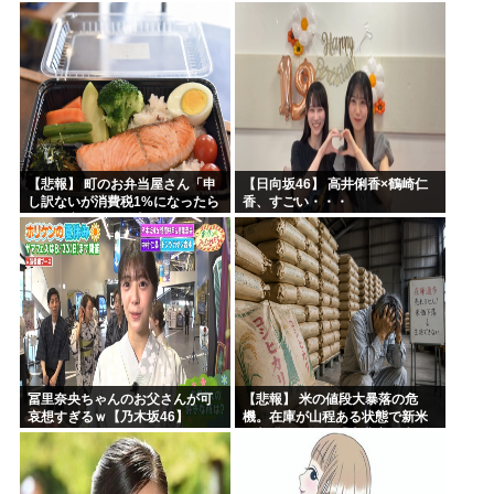
ｗｗｗｗｗｗｗｗｗｗｗｗｗｗ
【悲報】 町のお弁当屋さん「申
【日向坂46】 高井俐香×鶴崎仁
し訳ないが消費税1%になったら
香、すごい・・・
その分商品代を値上げするわ」
冨里奈央ちゃんのお父さんが可
【悲報】 米の値段大暴落の危
哀想すぎるｗ【乃木坂46】
機。在庫が山程ある状態で新米
の収穫始まる。「米農家が生活
できない」