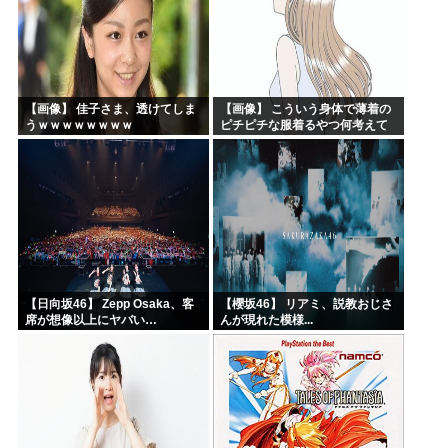
【画像】 佳子さま、透けてしま
【画像】 こういう身体で薄着の
うｗｗｗｗｗｗｗｗ
ピチピチな服着るやつ何考えて
るんだよ
【日向坂46】 Zepp Osaka、客
【櫻坂46】 リアミ、説教おじさ
席が想像以上にヤバい…
んが現れた模様...