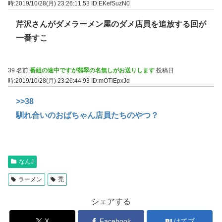
時:2019/10/28(月) 23:26:11.53
ID:EKefSuzN0
芹沢さんがダメラーメン屋のダメ店員を追放する回が
一番すこ
39 名前:
番組の途中ですが翡翠の名無しがお送りします
投稿日
時:2019/10/28(月) 23:26:44.93
ID:mOTiEpxJd
>>38
馴れ合いのおばちゃん店員たちのやつ？
なんJ
ラーメン
禿
シェアする
X
Facebook
はてブ