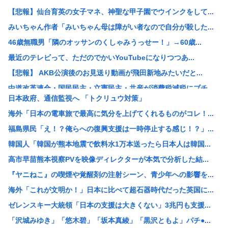
【悲報】仙台育英の女子マネ、神聖な甲子園でウインクをして...
みいちゃん作者「みいちゃん母は障がい者なので自分が殺した...
46歳無職男「隣のオッサンのくしゃみうっせー！」→60歳...
最近のテレビって、ただのでかいYouTubeになりつつあ...
【悲報】 AKB公演後のお見送り動画が飛田新地みたいだと...
中道改革連合・国民民主・立憲民主・共産が消費税減税にブチ...
日本政府、通信監視へ 「トクリュウ対策」
中国「アメリカさぁ、調子乗ってるからお前らが頼ってる軍用...
海外「日本の電車旅で最高に気分を上げてくれるものがコレ！...
韓国人の対日好感度が過去最高に、「ノージャパン」は終わっ...
福島県民「え！？俺らへの復興支援は一時停止する感じ！？」...
【画像】元ジャンポケ・斉藤慎二被告の妻・瀬戸サオリがイン...
韓国人「韓国が熊本地震で飲料水1万本送ったら日本人は韓国...
スペースX、株価大暴落
高市早苗熊本視察PVを映像ディレクターが本気で分析した結...
柳葉敏郎の代表作、「踊る大捜査線しかない」
『ヤニねこ』の喫煙や覚醒剤の注射シーン、青少年への影響を...
産経新聞、東北で新聞発行休止へ
海外「これが文明か！」日本に比べて超石器時代だった英国に...
【衝撃】JKの従姉妹が泊まりに来た結果www
ゼレンスキー大統領「日本の支援は大きくない」3兆円も支援...
【速報】なぜか読める画像が発見されるwww
「沢城みゆき」「悠木碧」「坂本真綾」「黒沢ともよ」パチ●...
【衝撃】清水アキラさんの息子・清水良太郎さん死去で落語家...