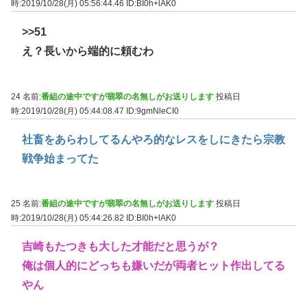
時:2019/10/28(月) 05:56:44.46
ID:BI0h+lAK0
>>51
え？長いから端的に頼むわ
24 名前:
番組の途中ですが翡翠の名無しがお送りします
投稿日
時:2019/10/28(月) 05:44:08.47
ID:9gmNleCI0
社畜をあらわしてるんやろ的なレスをしにきたら宗教
戦争始まってた
25 名前:
番組の途中ですが翡翠の名無しがお送りします
投稿日
時:2019/10/28(月) 05:44:26.82
ID:BI0h+lAK0
吉崎もたつきも大した才能だと思うが？
俺は個人的にどっちも嫌いだが両者ヒット作出してる
やん