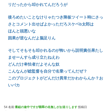
リだったから叩かれてんだろうが
後ろめたいことなけりゃたつき降板ツイート時にさっ
さとコメント出せばよかっただろスケベb太郎は
ほんと頭悪いな
因果が逆なんだよ脳足りん
そしてそもそも叩かれるのが怖いから説明責任果たし
ませーんすら成り立たねえわ
どんだけ卑怯者だよそんな奴
こんなんが総監督を自分で名乗ってんだぜ？
このプロジェクトがどんだけ異常だかわからんか？お
いバカ
54 名前:
番組の途中ですが翡翠の名無しがお送りします
投稿日