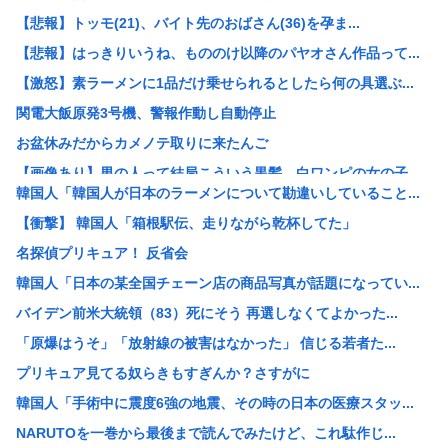
【悲報】トッモ(21)、バイト先のおばさん(36)を孕ま...
【悲報】はっきりいうね、もののけ以降のパヤオさん作品って...
【激怒】素ラーメンに1品だけ乗せられるとしたら何の具選ぶ...
関電大飯原発3号機、警報作動し自動停止
お盆休みだからカメノテ取りに来たんご
【画像あり】男の人って結局こういう黒髪、白ワンピの女の子...
韓国人「韓国人が日本のラーメンについて勘違いしていること...
【正論】インデックス投資で「20年後に資産2倍！」とか言...
【衝撃】 韓国人「箱根駅伝、走りながら乾杯してた」
【悲報】素ラーメンに1品だけ乗せられるとしたら何の具選ぶ...
名探偵プリキュア！ 反省会
【画像】30年前の『9月の気温』ガチで異常事態だったww...
韓国人「日本の某全国チェーン店の商品写真が話題になってい...
【画像】磯山さやか(40)、乳の位置に乳輪のようなものが...
バイデン前米大統領（83）死にそう 再選しなくてよかった...
白亜紀の3段階の食物連鎖が如実にわかる化石を発見
「原爆はうそ」「放射線の被害はなかった」 信じる若者た...
(´・ω・`)人生初のマックグリドル食べるぞ
プリキュア見てる奴らきもすぎんか？さすがに
インドネシア「ドラえもん」と名乗る市民が16人いる件、ガ...
韓国人「手術中に震度6強の地震、その時の日本の医療スタッ...
【悲報】超有名キックボクサー、世界に挑戦するも衝撃的KO...
NARUTOを一巻から最後まで読んでみたけど、これ駄作じ...
中国「大洪水！」三峡ダム「9門開放！（全力放流」中国都市...