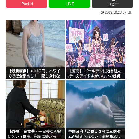
Pocket
LINE
コピー
【衝撃】 韓国人「日本、山ひとつが”爆発の聖地”になって...
2019.10.28 07:19
3大長寿アニメでウザいキャラ「元太」「カバオ」
特番「本当にあった怖い安倍晋三」でありがちなエピソードと...
グルメ漫画No.1を決めるスレ
四六時中動いてるイラストのコミュニティとか無いんか
韓国人「大韓サッカー協会が過去に20人の外国人審判らに不...
【最新画像】 tuki.(17)、ハワイ
【質問】 ゴールデンに冠番組を
でほぼ全部出し！「隠しきれな
持つ女アイドルがいないのは何
い美貌」とSNSざわつく
故なのか？
【恐怖】 家族葬・一日葬なら安
中国政府「台風１３号に三峡ダ
いという風潮、完全に嘘だっ
ムが耐えられない！全開放流し