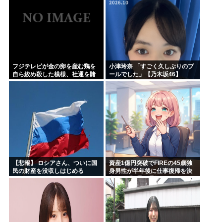
フジテレビが金の卵を産む鶏を
小津玲奈 「すごく久しぶりのプ
自ら絞め殺した模様、社運を賭
ールでした」【乃木坂46】
けたドル箱コンテンツが御蔵入
りになってしまい……
【悲報】 ロシアさん、ついに国
資産1億円突破でFIREの45歳独
民の財産を没収しはじめる
身男性が半年後に仕事復帰を決
意した「1通の通知」