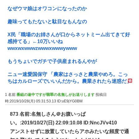
なぜウマ娘はオワコンになったのか
趣味ってもたないと駄目なもんなの
X民「職場のお姉さんが口からネットミーム出てきて好
感持てる」←10万いいね
wwxwxwwwzwwwxwwwywww
もうちょいでガチで子供産まれるんやが
ニュー速愛国保守 「農家はさっさと農業やめろ。こっ
ちはカルローズでいいんだから。農業されたら迷惑だ」
1 名前:
番組の途中ですが翡翠の名無しがお送りします
投稿日
時:2019/10/28(月) 05:31:53.13
ID:uE9jYG0BM
873 名前:名無しさん＠お腹いっぱ
い。:2019/10/27(日) 22:09:10.08 ID:NncJVv410
アンストせずに放置していたらアホみたいな頻度で通