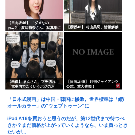
【日向坂46】 「ダメなの
【櫻坂46】 村山美羽、情報解禁
ぉ...？」渡辺莉奈さん、写真集に
興味津々
【画像】 まんさん、ブチ切れ
【日向坂46】 月刊ジャイアンツ
「電車内でこういうポジのお
公式、重大告知！
じ、ガチでイラネ」→
「日本式漫画」は中国・韓国に惨敗。世界標準は「縦/
オールカラー」の”ウェブトゥーン”に
iPad A16を買おうと思うのだが、第12世代まで待つべ
きか？まだ価格が上がっていくようなら、いま買っとき
たいが…