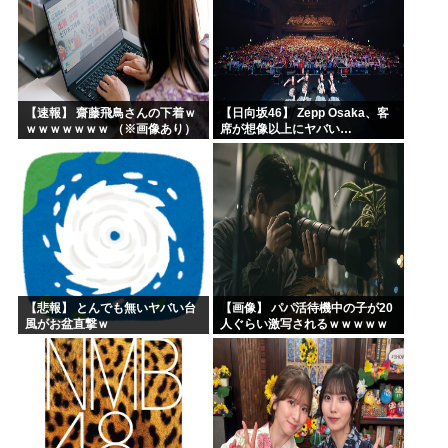
【速報】 齋藤飛鳥さんの下着ｗ
【日向坂46】 Zepp Osaka、客
ｗｗｗｗｗｗｗ （※画像あり）
席が想像以上にヤバい…
【悲報】 とんでも無いヤバい台
【画像】 パパ活待機中の子が20
風がお盆直撃ｗ
人ぐらい激写されるｗｗｗｗｗ
ｗｗｗｗｗｗ