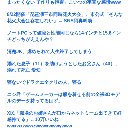
まったくない 子作りも拒否←こいつの率直な感想www
8/22開催「琵琶湖三市同時花火大会」、市公式「そんな
花火大会は存在しない」→ SNS阿鼻叫喚
ノートPCって値段と性能同じなら14インチと15.6イン
チどっちがええんや？
清楚JK、虐められて人生終了してしまう
溺れた息子（11）を助けようとしたお父さん（40）、
溺れて死亡 愛知
寝ないでドラクエ全クリの人、寝る
ニシ君「ゲームメーカーは服を着せる前の全裸3Dモデ
ルのデータ持ってるはず」
X民「職場のお姉さんが口からネットミーム出てきて好
感持てる」←10万いいね
wwxwxwwwzwwwxwwwywww