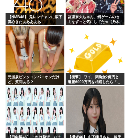
【NMB48】 鬼レンチャンに坂下
冨里奈央ちゃん、罰ゲームのセ
真心きたあああああ
ミをずっと気にしてたｗ【乃木
坂46】
元温泉ピンクコンパニオンだけ
【衝撃】 ワイ、保険金2億円と
ど、質問ある？
遺産6000万円を相続したら「こ
う」なった・・・
【日向坂46】 これは贅沢... バチ
【櫻坂46】 山下瞳月さん、破天