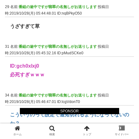
29 名前:
番組の途中ですが翡翠の名無しがお送りします
投稿日
時:2019/10/28(月) 05:44:48.01
ID:nqBPkyO50
うざすぎて草
31 名前:
番組の途中ですが翡翠の名無しがお送りします
投稿日
時:2019/10/28(月) 05:45:32.16
ID:pMudSCKe0
ID:gch0xlxj0
必死すぎｗｗｗ
34 名前:
番組の途中ですが翡翠の名無しがお送りします
投稿日
時:2019/10/28(月) 05:46:47.01
ID:lcgVdonT0
SPONSOR
こういうのって設定で通知切れるようになってないの
か？
それだったらクソだがわざと切ってなかったらｗ
ホーム
検索
トップ
サイドバー