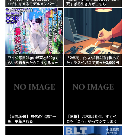
バチにキメるモデルメンバーこ
荒すぎる生き方がこちら
ちら
ワイジ毎日2kgの野菜と500gく
「2年間、たぶん1日4回は握って
らいの肉食べたらこうなるｗｗ
た」ラスベガスで買った3,000円
ｗ
のキーホルダーを調べたら
【日向坂46】 歴代の“点数”一
【速報】 乃木坂5期生、すぐベ
覧、更新される
ロを「こう」やってシてしまう
ｗｗｗｗｗｗ