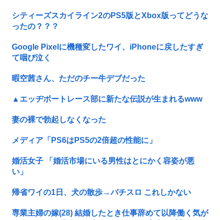
シティーズスカイライン2のPS5版とXbox版ってどうな
ったの？？？
Google Pixelに機種変したワイ、iPhoneに戻したすぎ
て咽び泣く
暇空茜さん、ただのチー牛デブだった
▲エッヂボートレース部に新たな伝説が生まれるwww
妻の裸で勃起しなくなった
メディア「PS6はPS5の2倍超の性能に」
婚活女子 「婚活市場にいる男性はとにかく容姿が悪
い」
帰省ワイの1日、犬の散歩→パチスロ これしかない
専業主婦の嫁(28) 結婚したとき仕事辞めて以降働く気が