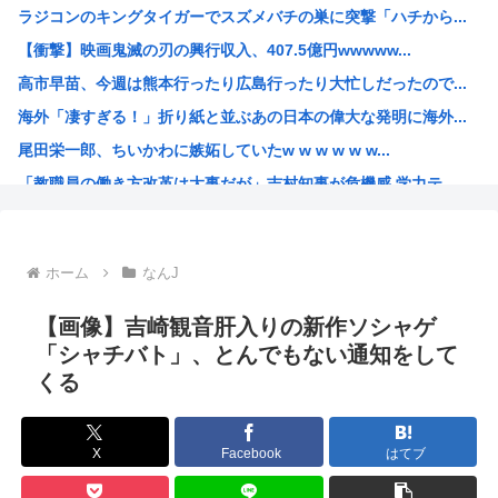
ラジコンのキングタイガーでスズメバチの巣に突撃「ハチから...
成人女性「私たちは、グルーミングされた...」160万バ...
【衝撃】映画鬼滅の刃の興行収入、407.5億円wwwww...
インドネシアの首都移転失敗に学ぶ、日本がもし首都移転とな...
高市早苗、今週は熊本行ったり広島行ったり大忙しだったので...
【悲報】 ワイ「半沢直樹みたいな銀行員カッコいい」銀行員...
海外「凄すぎる！」折り紙と並ぶあの日本の偉大な発明に海外...
8/22開催「琵琶湖三市同時花火大会」、市公式「そんな花...
尾田栄一郎、ちいかわに嫉妬していたw w w w w w...
医者と結婚して勝ち組だったはずの専業主婦「医者と結婚して...
「教職員の働き方改革は大事だが」吉村知事が危機感 学力テ...
人生終わってる派遣社員だけどこれからどう生きていくべきか...
みいちゃんと山田さん、日本の警察なめすぎで炎上www
「お父さんが私にいくら使おうと、あなたには関係ない」そう...
ホーム
なんJ
海外「日本が正しい！」優しい日本人に甘える外国人に海外が...
海外の反応：韓国在住の日本人インフルエンサーがライブ配信...
【画像】吉崎観音肝入りの新作ソシャゲ
韓国人「韓国サッカー協会の性接待報道、海外でも大騒ぎに・...
「シャチバト」、とんでもない通知をして
くる
ルッキズムの奴って自分が年老いて醜くなった時どうすんの？
最近のきらら漫画、オ●ニーシーンがあったりと下品すぎる
百田尚樹「日本保守党アンチ、政策批判ができず俺への個人攻...
X
Facebook
はてブ
【ワンピース】AIで小説描いたから評価して