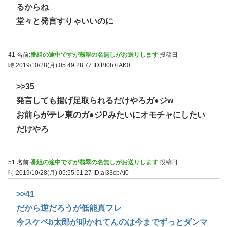
るからね
堂々と発言すりゃいいのに
41 名前:
番組の途中ですが翡翠の名無しがお送りします
投稿日
時:2019/10/28(月) 05:49:28.77
ID:BI0h+lAK0
>>35
発言しても揚げ足取られるだけやろガ●ジw
お前らがテレ東のガ●ジPみたいにオモチャにしたい
だけやろ
51 名前:
番組の途中ですが翡翠の名無しがお送りします
投稿日
時:2019/10/28(月) 05:55:51.27
ID:aI33cbAf0
>>41
だから逆だろうが低能真フレ
今スケベb太郎が叩かれてんのは今までずっとダンマ