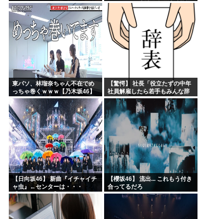
た・・・・
ろ！」⇒ 下流域の街が壊滅状態
ｗｗｗｗｗ
東パソ、林瑠奈ちゃん不在でめ
【驚愕】 社長「役立たずの中年
っちゃ巻くｗｗｗ【乃木坂46】
社員解雇したら若手もみんな辞
めてしまった…」
【日向坂46】 新曲『イチャイチ
【櫻坂46】 流出... これもう付き
ャ虫』←センターは・・・
合ってるだろ
【18thシングル】