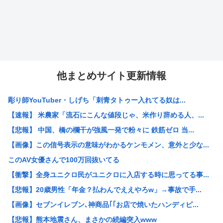
他まとめサイト更新情報
彫り師YouTuber・しげち「刺青タトゥー入れてる奴は...
【速報】 米農家「流石にこんな値段じゃ、米作り辞める人、...
【悲報】 中国、橋の欄干が強風一発で粉々に 鉄筋ゼロ 当...
【画像】この信号表示の意味がわかるケンモメン、意外と少な...
このAV女優さんで100万回抜いてる
【衝撃】全身ユニクロ民がユニクロに入店する時に思ってる事...
【悲報】20歳男性「年金？払わんでええやろw」→事故で手...
【画像】セブンイレブン､神商品｢｢お店で焼いたハンディピ...
【悲報】熊本地震さん、まさかの続編突入www