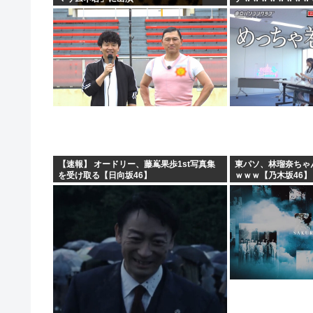
ｗｗ
【速報】 オードリー、藤嶌果歩1st写真集
東パソ、林瑠奈ちゃ
を受け取る【日向坂46】
ｗｗｗ【乃木坂46】