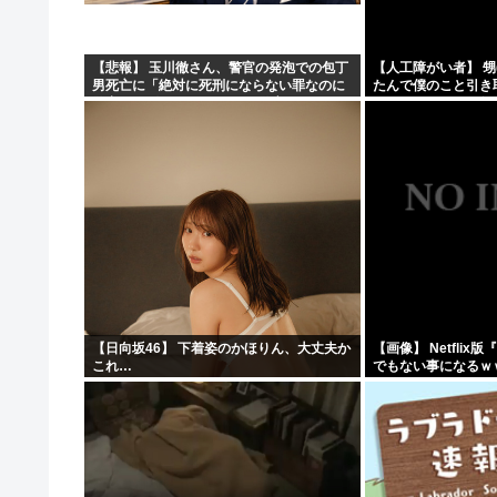
【NHK激震】職員への性被害を公表…番組出演者Xは事実
【アリババ】世界最大級のオープンなAIモデル「Qｗeｎ3
【悲報】 玉川徹さん、警官の発泡での包丁
【人工障がい者】 甥
男死亡に「絶対に死刑にならない罪なのに
たんで僕のこと引き
インドネシア「高速鉄道！」中国「大赤字！」インドネシ
警察が死刑にした！」 → 元警官のマジレス
ど！」なんでいい年
がコチラ → ………
取らなきゃいけないんだ
【画像】ジェフ・ベゾスさん（資産約43兆7700億円）の
【日向坂46】 下着姿のかほりん、大丈夫か
【画像】 Netfli
これ…
でもない事になるｗ