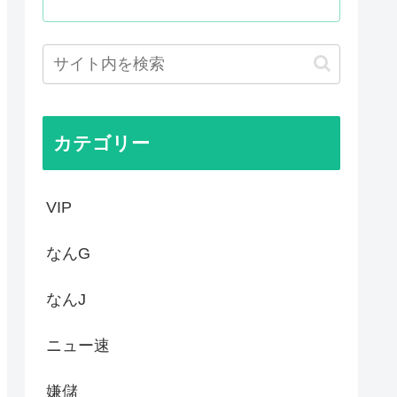
った国際試合の性的接待の全容...
プ、世代交代に失敗
国サッカーに衝撃的不祥事！...
かった…」 日本を知ってしま...
カテゴリー
VIP
なんG
なんJ
ニュー速
嫌儲