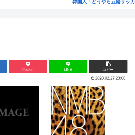
韓国人「どうやら五輪サッカー
ジで...
ちいかわ見に来たよ?
ホロライブのVtuber、劇場
海外「日本なんて行くんじゃな
「保...
高市早苗政権「円安ホクホクゥ
】
・・...
クウラ「…着床したな」 悟空
見え...
トランプ「結局のところ(次期大統
Pocket
LINE
コピー
を流...
韓国人「悲報：サッカー協会の
2020.02.27 23:06
車や...
「おっさんの自堕落な生活を美
た模...
韓国、サッカーW杯予選で審判
ちら...
ジョジョのシーザー「やってな
発表...
韓国人「竹田恒泰とか36親等
結局「SPY×FAMILY」は
韓国サッカー協会、外国人審