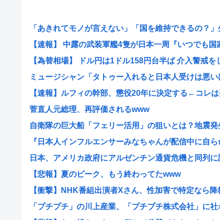
「あきれてモノが言えない」「国を維持できるの？」外国
【速報】 中露の武装軍艦4隻が日本一周『いつでも国家沈
【為替相場】 ドル円は1ドル158円台半ば 介入警戒をし.
ミュージシャン「タトゥー入れると日本人受けは悪いけど
【速報】ルフィの幹部、懲役20年に決定する←コレは妥
菅直人元総理、再評価されるwww
自衛隊の巨大船「フェリー活用」の狙いとは？地震発生時
『日本人インフルエンサーみなちゃんが配信中に自ら命を
日本、アメリカ政府にアルゼンチン通貨危機と同列に語ら
【悲報】夏のピーク、もう終わってたwww
【衝撃】NHK番組出演者Xさん、性加害で特定なら降板ド
「プチプチ」の川上産業、「プチプチ株式会社」に社名変