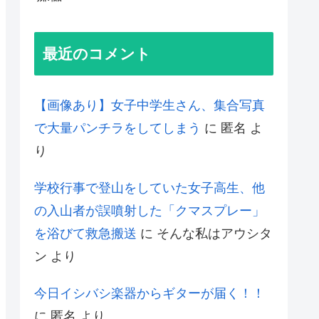
最近のコメント
【画像あり】女子中学生さん、集合写真
で大量パンチラをしてしまう
に
匿名
よ
り
学校行事で登山をしていた女子高生、他
の入山者が誤噴射した「クマスプレー」
を浴びて救急搬送
に
そんな私はアウシタ
ン
より
今日イシバシ楽器からギターが届く！！
に
匿名
より