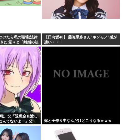
つけたら私の職場(法律
【日向坂46】 藤嶌果歩さん"ホンモノ"感が
きた 堂々と「離婚の法
凄い・・・
めでこちらに参りまし
..
退職。父「退職金も渡し
嫁と子作り中なんだけどこうなるｗｗｗ
なんてないよー」父
！？」→予想外の返事