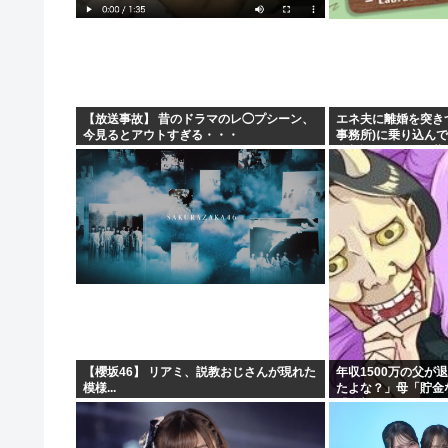
【放送事故】 昔のドラマのレ◯プシーン、
エネ夫に離婚を突き
今見るとアウトすぎる・・・
事務所)に乗り込んで
律相談です。母の薦
た」と言っているが、.
【櫻坂46】 リアミ、説教おじさんが現れた
年収1500万の父が
模様...
たよな？」母「貯金
「全部なくなったの
に家族騒然となり…