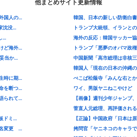
他まとめサイト更新情報
人の...
韓国、日本の新しい防衛白書に
没...
トランプ大統領、イランとの戦
..
海外の反応：韓国サッカー協
海外...
トランプ「悪夢のオバマ政権
当か...
中国新聞「高市総理は非核三原
韓国人「現在の日本の沖縄のス
に期...
ぺこぱ松蔭寺「みんな右とか左
断つ...
ワイ、男版ヤニねこやけど
れて...
【画像】週刊少年ジャンプ、「
菅直人元総理、再評価される
ミ...
【正論】中国政府「日本は原爆
更 ...
拷問官「ヤニネコのキャラで