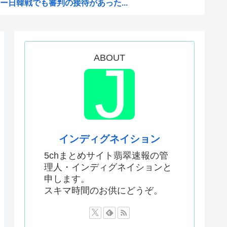
日韓戦でも審判の接待があった...
版メイドインアビスの主題歌...
かった…」 日本を知ってしま...
ABOUT
！財政健全化は目指さない！で...
「 」
領選で)私たちはJ.D....
審判への性接待が事実の場合、...
少女にやらせるアニメ」、増え...
インディグネイション
を性接待して買収していたこと...
5chまとめサイト翡翠速報の管
理人・インディグネイションと
い犯罪は殺人だけです。」←こ...
申します。
を養子に迎えるなら天皇の血を...
スキマ時間のお供にどうぞ。
何が悪かったのか
判員数十人に性的接待。羨ま死刑