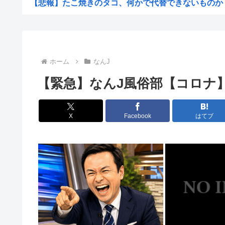
【悲報】たこ焼きのタコ、何かで代替できないものか
【悲報】岸谷蘭丸、たばこ税を根拠に「喫煙者の権利がマ
【悲報】1ドル158円
【悲報】夏のピーク、もう終わってた
ホーム
なんJ
カズレーザー、車の任意保険を巡り持論「強制しろよ！」
【緊急】なんJ風俗部【コロナ
【画像】美人ママ、息子との入浴中の画像が流出した結果
江戸時代から続く「邪馬台国論争」最前線！ 最新研究で
X
Facebook
はてブ
【熊本地震】共産党・寺本けんた「災害募金に関するデマ
【討論】オタク「パソコン自作できます」DQN「自分で
みい山の亜月ねねさん、障がい者差別漫画で2億稼いでい
【画像】俺たちの姫、佳子さまのお気に入りのドレスがこ
エヌビディア、次期モデルから搭載メモリを半減させると
【自民統一の広報紙】産経新聞 東北での発行休止へ
ヨーロッパが中国製メガソーラーを締め出しｗｗｗ