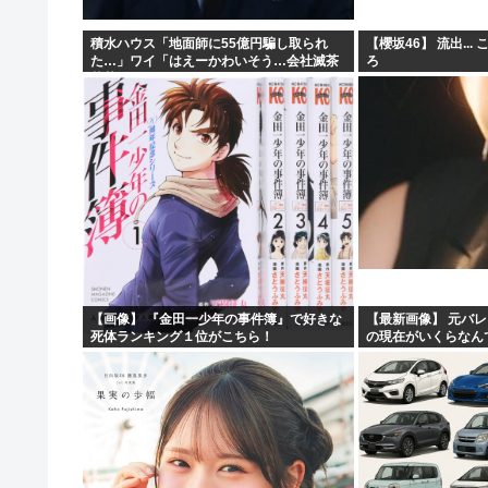
積水ハウス「地面師に55億円騙し取られ
【櫻坂46】 流出..
た…」ワイ「はえーかわいそう…会社滅茶
ろ
苦茶やろなぁ」→
【画像】 『金田一少年の事件簿』で好きな
【最新画像】 元バレ
死体ランキング１位がこちら！
の現在がいくらなん