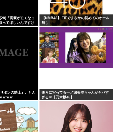
上...
韓国人「韓国サッカー協会が行
...
【超画像 】週刊少年ジャン
(28)「両親が亡くなっ
【NMB48】 TIFでまさかの初めてのオール
取ってほしいんですけ
無し
ア「...
外国人「2002年W杯は?」韓
したヒキニートを引き
...
...
海外「日本なんて行くんじゃな
x版『リボンの騎士』、とん
後ろに写ってる一ノ瀬美空ちゃんがヤバす
ｗｗｗｗ
ぎるｗ【乃木坂46】