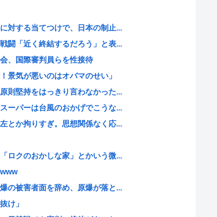
対する当てつけで、日本の制止...
闘「近く終結するだろう」と表...
会、国際審判員らを性接待
！景気が悪いのはオバマのせい」
則堅持をはっきり言わなかった...
ーパーは台風のおかげでこうな...
とか拘りすぎ。思想関係なく応...
ロクのおかしな家」とかいう微...
www
の被害者面を辞め、原爆が落と...
抜け」