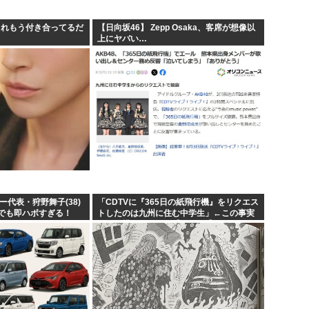
. これもう付き合ってるだ
【日向坂46】 Zepp Osaka、客席が想像以
上にヤバい…
ー代表・狩野舞子(38)
「CDTVに『365日の紙飛行機』をリクエス
でも即ハボすぎる！
トしたのは九州に住む中学生」←この事実
って結構デカいよな【AKB48】