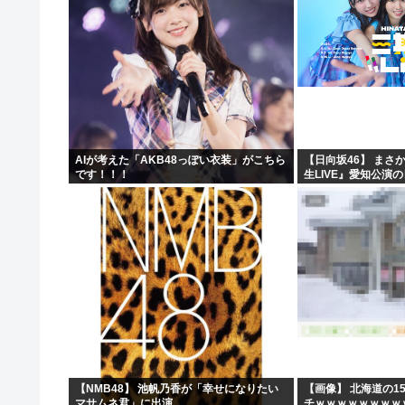
AIが考えた「AKB48っぽい衣装」がこちら
【日向坂46】 まさ
です！！！
生LIVE』愛知公演
【NMB48】 池帆乃香が「幸せになりたい
【画像】 北海道の1
マサムネ君」に出演
チｗｗｗｗｗｗｗｗ