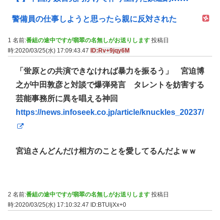
警備員の仕事しようと思ったら親に反対された
1 名前:
番組の途中ですが翡翠の名無しがお送りします
投稿日
時:2020/03/25(水) 17:09:43.47
ID:Rv+9jqy6M
「蛍原との共演できなければ暴力を振るう」 宮迫博
之が中田敦彦と対談で爆弾発言 タレントを妨害する
芸能事務所に異を唱える神回
https://news.infoseek.co.jp/article/knuckles_20237/
宮迫さんどんだけ相方のことを愛してるんだよｗｗ
2 名前:
番組の途中ですが翡翠の名無しがお送りします
投稿日
時:2020/03/25(水) 17:10:32.47
ID:BTUljXx+0