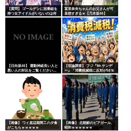
【質問】 ゴールデンに冠番組を
冨里奈央ちゃんのお父さんが可
持つ女アイドルがいないのは何
哀想すぎるｗ【乃木坂46】
故なのか？
【日向坂46】 運動神経良い人と
【世論調査】 フジ『Mr.サンデ
悪い人の対比をご覧ください…
ー』「消費税減税に反対が58％
で賛成を上回る！」 → ｗｗｗｗ
ｗｗｗｗｗｗｗｗｗｗｗｗ
【画像】 ワイ底辺期間工の夕食
【画像】 北朝鮮のビアガール、
がこちらｗｗｗｗｗ
昭和ｗｗｗｗｗｗ