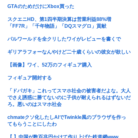
GTAのためだけにXbox買った
スクエニHD、第1四半期決算は営業利益88%増
「FF7R」「千年物語」「DQスマグロ」貢献
パルワールドを全クリしたワイがレビューを書くで
ギリアラフォーなんやけど二十歳くらいの彼女が欲しい
【画像】ワイ、52万のフィギュア購入
フィギュア開封する
「ドパガキ」これってスマホ社会の被害者だよな。大人
でさえ誘惑に勝てないのに子供が耐えられるはずないだ
ろ。悪いのはスマホ社会
chmateクソ化したしAIでTwinkle風のブラウザを作っ
てもらうことにしたわ
【 】中国が数百兆円かけて作り上げた鉄道網www