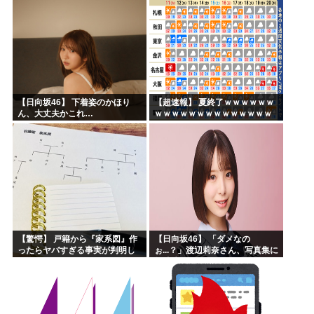
【日向坂46】 下着姿のかほり
【超速報】 夏終了ｗｗｗｗｗｗ
ん、大丈夫かこれ…
ｗｗｗｗｗｗｗｗｗｗｗｗｗｗ
ｗｗｗｗｗｗｗｗｗｗｗｗｗｗ
ｗｗｗｗｗｗ
【驚愕】 戸籍から『家系図』作
【日向坂46】 「ダメなの
ったらヤバすぎる事実が判明し
ぉ...？」渡辺莉奈さん、写真集に
た
興味津々