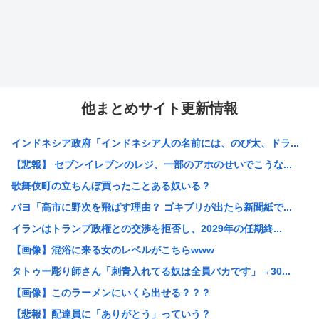
他まとめサイト更新情報
インドネシア政府「インドネシア人の名前には、のび太、ドラ...
【悲報】 セブンイレブンのレジ、一部のアホのせいでこうな...
歌舞伎町の立ちんぼ買ったことある奴いる？
パヨ「高市に野次を飛ばす理由？ ゴキブリが出たら新聞紙で...
イランはトランプ政権との交渉を拒否し、2029年の任期終...
【画像】混浴に来る女のレベルがこちらwww
タトゥー彫り師さん「刺青入れてる奴は全員バカです」→30...
【画像】このラーメンにいくら出せる？？？
【悲報】配達員に「ありがとう」っていう？