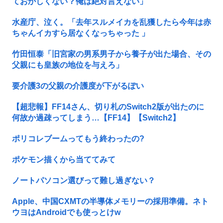
ておかしくない？俺は絶対言えない」
水産庁、泣く。「去年スルメイカを乱獲したら今年は赤
ちゃんイカすら居なくなっちゃった 」
竹田恒泰「旧宮家の男系男子から養子が出た場合、その
父親にも皇族の地位を与えろ」
要介護3の父親の介護度が下がるぽい
【超悲報】FF14さん、切り札のSwitch2版が出たのに
何故か過疎ってしまう…【FF14】【Switch2】
ポリコレブームってもう終わったの?
ポケモン描くから当ててみて
ノートパソコン選びって難し過ぎない？
Apple、中国CXMTの半導体メモリーの採用準備。ネト
ウヨはAndroidでも使っとけw