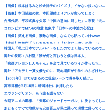
【画像】根本はるみと松金洋子のパイズリ、イかない奴いない...
【画像】本田望結の妹、本田望結よりアレが実ってしまう
台湾代表、平和式典を欠席「中国の意向に屈した」→市長「去...
コロンビアでM7.4の地震 気象庁「日本への津波の心配は...
【画像】笑える画像、素敵な画像、なんでも貼っていけwww
【速報】気象庁「うわああああ！！『10年に一度』の著しい...
韓国人「私は日本でアルバイトをしたのでよく知っているので...
【画像】女子高生「ガラス張りの床に上がったら下から丸見え...
海外の反応：八村塁「誰が何と言おうと僕は日本人」
【衝撃】大学生ワイ、株で大儲けした結果www(※画像あり...
「映画クレヨンしんちゃん」を全て見ているワイが作ったTi...
【区画】なんだよこの漫画ｗｗｗ【注意】
海外「アカデミー賞女優なのに、死ぬ場面が中学生のふざけた...
【衝撃】四国で出土した1300年前のお皿、「あの足跡」が...
【2003年】 ETCがあるのに現金レーンで券を取り続け...
【画像】乳がん検査エロすぎワロタｗｗｗ
高市首相が8月15日に靖国神社に参拝したら
【悲報】IQ40未満の男、フォークリフト資格を強制抹消さ...
エヴァンゲリオン、もう誰も語らない
【高学歴発達障害】IQ凸凹でも生きる道はある？プラント保...
今期アニメの覇権、「天幕のジャードゥーガル」に決まってし...
【画像】「エロアニメ」、一向に進化しないwww
あともうすぐで地獄から安倍晋三が馬に乗って現世に帰ってく...
定食屋ワイ「天ぷらうどん」店員「お待ちどう」蕎麦アレルギ...