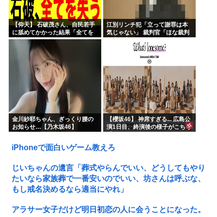
【仰天】 石破茂さん、自民若手
江別リンチ犯「立って謝罪は本
に舐めてかかった結果「全てを
気じゃない」 裁判官「ほな裁判
失うｗｗｗｗｗ」
で土下座してないキミは本気じ
ゃないな」
金川紗耶ちゃん、ぎっくり腰の
【櫻坂46】 神席すぎる... 広島公
お知らせ…【乃木坂46】
演1日目、終演後の様子がこちら
【全国ツアー2026 What’s
lonesome?】
iPhoneで面白いゲーム教えろ
じいちゃんの遺言「葬式やらんでいい、どうしてもやり
たいなら家族葬で一番安いのでいい、坊さんは呼ぶな、
もし戒名決めるなら適当にやれ」
アラサー女子だけど明日初恋の人に会うことになった。