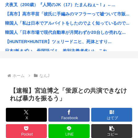
犬夜叉（200歳）『人間のJK（17）たまんねぇ~！』←...
30代夫婦「助けて！ 念願のマイホームが東京に建てられな...
【高市】高市早苗「彼氏に手編みのマフラーって嘘ついて市販...
【画像】ショートスリーパー堀大輔さんの若い頃がイケメンス...
韓国人「私は日本でアルバイトをしたのでよく知っているので...
【衝撃】NHKさん、みんなが見て見ぬふりをしてきた事を突...
韓国人「日本市場で現代自動車が月間わずか20台しか売れな...
樹里と中学生のカーセクロス完全版。捜索進展した！
【HUNTER×HUNTER】ツェリードニヒ、死体とすり...
【動画像】ミス東大が可愛いと話題に
日本(飯まずい、母国語ゴミ、差別主義者多い)←これ
【悲報】外国人「なんで日本のアニメは子供向けばっかなんだ...
高市の次に総理大臣になりそうな政治家www
海外「これ大好き！」日本のオタアイテムを購入して大喜びの...
ホーム
なんJ
小野田紀美大臣「憲法で定められた国民の義務は【勤労・納税...
「(玉城デニー知事は)極左暴力集団が全部支えている」大浜...
【速報】宮迫博之「蛍原との共演できなけ
自民党「グエンやクルドなら介護士資格なくても介護の仕事し...
れば暴力を振るう」
城内経財相「高市政権の責任ある積極財政は円高圧力」
人気アニメのオープニングに有名アーティストって
X
Facebook
はてブ
海外の反応：八村塁「誰が何と言おうと僕は日本人」
高市早苗、自分のテーブルにだけ花や飾りで別格アピールww...
Pocket
LINE
コピー