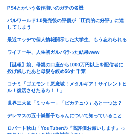
PS4とかいう名作揃いのガチの名機
パルワールド1.0発売後の評価が「圧倒的に好評」に達
してしまう
最近エッヂで個人情報開示した大学生、もう忘れられる
ワイチー牛、人生初ガルバ行った結果www
【謎報】娘、母親の口座から1000万円以上を配信者に
投げ銭したあと母親を絞め56す 千葉
コナミ「ゴエモン！悪魔城！メタルギア！サイレントヒ
ル！復活させたるわ！！」
世界三大鼠「ミッキー」「ピカチュウ」あと一つは？
デレマスの五十嵐響子ちゃんについて知っていること
ロバート秋山「YouTuberの『高評価お願いします』っ