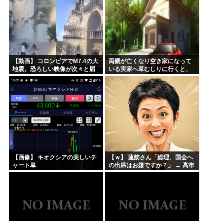
【動画】 コロンビアでM7.4の大
両親が亡くなり空き家になって
地震。恐ろしい映像が次々と届
いる実家へ草むしりに行くと、
く。
駐車場に知らない車が停まって
いた→即警察を呼んだ結果、衝
撃の事実が判明・・・
【画像】 キオクシアの美しいチ
【ｗ】 蓮舫さん「総理、国会へ
ャート草
の出席はお嫌ですか？」 → 高市
総理のマジレス炸裂 → ｗｗｗｗ
ｗｗｗｗｗｗｗｗｗｗｗ