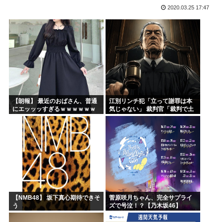
2020.03.25 17:47
海外「日本人は何に使ってるんだ？」 世界的ブームの日本の...
韓国人「台風が上陸した国はこんな状況になりました」
漫画が読めなくなった
小泉進次郎、アメリカ人の日本人レ●プ事件に「コメントは控...
もはや参政党一択って感じだけど異論ある？
初めて荒川先生の漫画読んだ
【朗報】 最近のおばさん、普通
江別リンチ犯「立って謝罪は本
にエッッッすぎるｗｗｗｗｗｗ
気じゃない」 裁判官「裁判で土
ｗｗｗｗ
下座してないキミは本気じゃな
いな」
【NMB48】 坂下真心期待できそ
菅原咲月ちゃん、完全サプライ
う
ズで号泣！？【乃木坂46】