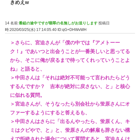
きめえw
14 名前:
番組の途中ですが翡翠の名無しがお送りします
投稿日
時:2020/03/25(水) 17:14:05.40
ID:qG+DHWvWH
＞さらに、宮迫さんが「僕の中では『アメトーー
ク！』であいつと出会うことが一番美しいと思ってる
から、そこに俺が戻るまで待ってくれっていうことよ
ね」と語ると、
＞中田さんは「それは絶対不可能って言われたらどう
するんですか？ 吉本が絶対に戻さない、と」と核心
に似れる質問。
＞宮迫さんが、そうなったら別会社から蛍原さんにオ
ファーするようにすると答えるも、
＞中田さんはさらに「出るんやったら、蛍原くん、キ
ミはクビやで、と」と、蛍原さんの解雇も辞さない構
えで拒絶された場合について質問すると、宮迫さんは