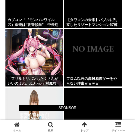
カプコン「『モンハンワイル
【タワマンの未来】バブルに乱
ズ』販売は“改善傾向”―中長期
立したリゾートマンション57棟
でワールド超え目指す」
が一斉に老朽化。外壁はボロボ
ロ、地下には水が溜まる
「フリルもリボンもたくさんが
フロム以外の高難易度ゲーをや
いいのよね、ふふっ♪」対魔忍
らない理由ｗｗｗｗ
RPG・新イベント『バニーとヨ
ミハラクライシス』
SPONSOR
ホーム
検索
トップ
サイドバー