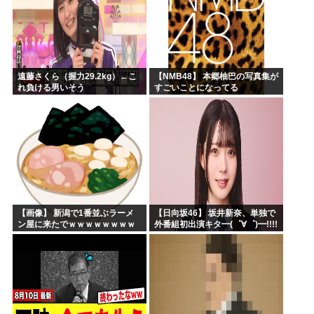
遠藤さくら（握力29.2kg）←こ
【NMB48】 本郷柚巴の写真集が
れ負ける男いそう
すごいことになってる
【画像】 新潟で1番並ぶラーメ
【日向坂46】 坂井新奈、単独で
ン屋に来たでｗｗｗｗｗｗｗｗ
外番組初出演キタ━(゜∀゜)━!!!!