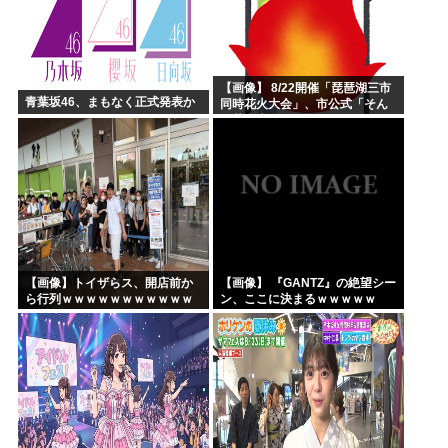
【画像】 8/22開催「琵琶湖三市
青葉坂46、まもなく正式発表か
同時花火大会」、市公式「そん
な花火大会は存在しない」→
SNS阿鼻叫喚 ・・・
【画像】トイザらス、開店前か
【画像】 『GANTZ』の絶望シー
ら行列ｗｗｗｗｗｗｗｗｗｗｗ
ン、ここに決まるｗｗｗｗｗ
ｗｗｗｗｗ