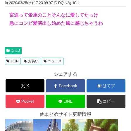
時:2020/03/25(水) 17:23:09.97
ID:DQhv2gHCd
宮迫って蛍原のことそんなに愛してたっけ
急にコンビ愛演出し始めた風に感じちゃうわ
なんJ
DQN
お笑い
ニュース
シェアする
X
Facebook
はてブ
Pocket
LINE
コピー
他まとめサイト更新情報