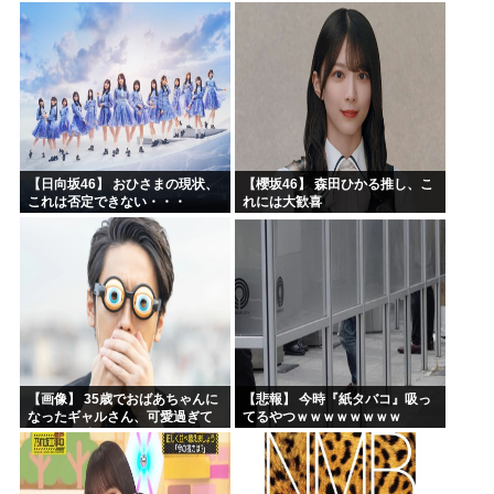
【日向坂46】 おひさまの現状、
【櫻坂46】 森田ひかる推し、こ
これは否定できない・・・
れには大歓喜
【画像】 35歳でおばあちゃんに
【悲報】 今時『紙タバコ』吸っ
なったギャルさん、可愛過ぎて
てるやつｗｗｗｗｗｗｗｗ
嫉妬不可避w w w w w w w w w w
w