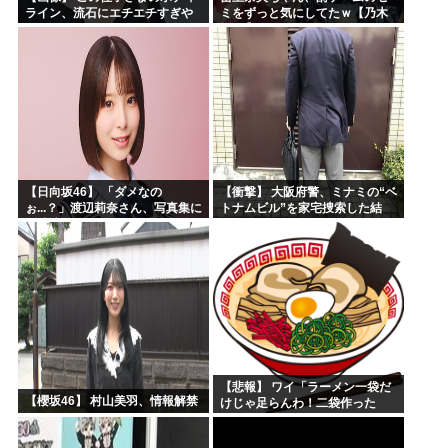
ライン、流石にエチエチすぎや
ミをずっと気にしてたｗ【乃木
ろ！
坂46】
【日向坂46】 「ダメなの
【衝撃】 大阪府警、ミナミの“ベ
ぉ...？」渡辺莉奈さん、写真集に
トナムビル”を家宅捜索した結
興味津々
果・・・・・・
【悲報】 ワイ「ラーメン一袋だ
【櫻坂46】 村山美羽、情報解禁
けじゃ足らんわ！二袋作った
ろ！」→結果ｗｗｗ