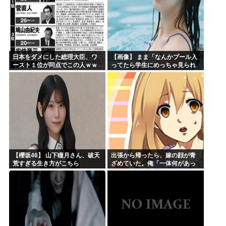
日本をダメにした総理大臣、ワ
【画像】 まま「なんかプール入
ースト１位が同点でこの人ｗｗ
ってたら学生にめっちゃ見られ
ｗｗｗｗ
たw」
【櫻坂46】 山下瞳月さん、破天
出張から帰ったら、嫁の顔が青
荒すぎる生き方がこちら
ざめていた。俺「一体何があっ
たんだ？」嫁「…」→子供たち
に話を聞くと…