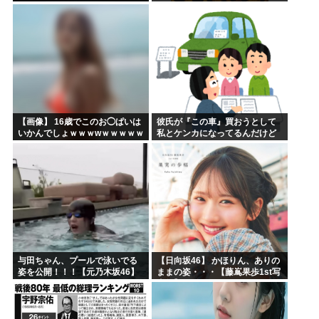
【画像】 16歳でこのお◯ぱいは
彼氏が『この車』買おうとして
いかんでしょｗｗｗwｗｗｗｗｗ
私とケンカになってるんだけど
ｗｗｗ❤
ｗｗｗｗｗｗ
与田ちゃん、プールで泳いでる
【日向坂46】 かほりん、ありの
姿を公開！！！【元乃木坂46】
ままの姿・・・【藤嶌果歩1st写
真集】