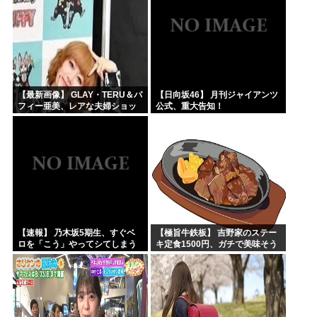
【最新画像】 GLAY・TERU＆パ
【日向坂46】 月刊ジャイアンツ
フィー亜美、レアな夫婦ショッ
公式、重大告知！
トを公開してしまう！
【速報】 乃木坂5期生、すぐベ
【極旨牛鉄板】 吉野家のステー
ロを「こう」やってシてしまう
キ定食1500円、ガチで美味そう
ｗｗｗｗｗｗ
ｗｗｗ