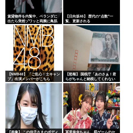
賃貸物件を内覧中、ベランダに
【日向坂46】 歴代の“点数”一
出たら突然ゾワッと両腕に鳥肌
覧、更新される
が出た。「やっぱりこの部屋嫌
だ」と思った瞬間、体が前にド
ンッと突き飛ばされて…
【NMB48】 「ご乱心！士キャン
【怒報】 国税庁「あのさぁ！君
プ」出演メンバーがこちら
らがちゃんと納税してくれない
とこうなっちゃうけどどうす
る？！」←これw w w w w w w w
【画像】 この佳子さまのボディ
冨里奈央ちゃん、罰ゲームのセ