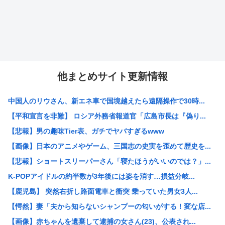
他まとめサイト更新情報
中国人のリウさん、新エネ車で国境越えたら遠隔操作で30時...
【平和宣言を非難】 ロシア外務省報道官「広島市長は『偽り...
【悲報】男の趣味Tier表、ガチでヤバすぎるwww
【画像】日本のアニメやゲーム、三国志の史実を歪めて歴史を...
【悲報】ショートスリーパーさん「寝たほうがいいのでは？」...
K-POPアイドルの約半数が3年後には姿を消す…損益分岐...
【鹿児島】 突然右折し路面電車と衝突 乗っていた男女3人...
【愕然】妻「夫から知らないシャンプーの匂いがする！変な店...
【画像】赤ちゃんを遺棄して逮捕の女さん(23)、公表され...