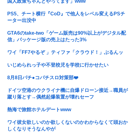
国人政策ちゃんとやってます」www
PS5、チート横行『CoD』で他人をレベル変えるPSチ
ーター出没中
GTA6のtake-two「ゲーム販売は90%以上がデジタル配
信」パッケージ版の売上はたった3%
ワイ「FF7やるぞ 」ティファ「クラウド！」ぶるんッ
いじめられっ子や不登校児を学校に行かせたい
8月8日パチ●コパチスロ対策部❤️
ドイツ空港のウクライナ機に自爆ドローン接近→職員が
蹴り落とす→偶然起爆装置が壊れセーフ
熱海で旅館ホテルデートwww
ワイ彼女欲しいのか欲しくないのかわからなくて頭おか
しくなりそうなんやが