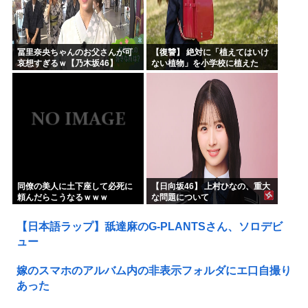
冨里奈央ちゃんのお父さんが可
【復讐】 絶対に「植えてはいけ
哀想すぎるｗ【乃木坂46】
ない植物」を小学校に植えた
→20年経って見に行くと…
「！？」衝撃の光景が・・・
同僚の美人に土下座して必死に
【日向坂46】 上村ひなの、重大
頼んだらこうなるｗｗｗ
な問題について
【日本語ラップ】舐達麻のG-PLANTSさん、ソロデビ
ュー
嫁のスマホのアルバム内の非表示フォルダにエ口自撮り
あった