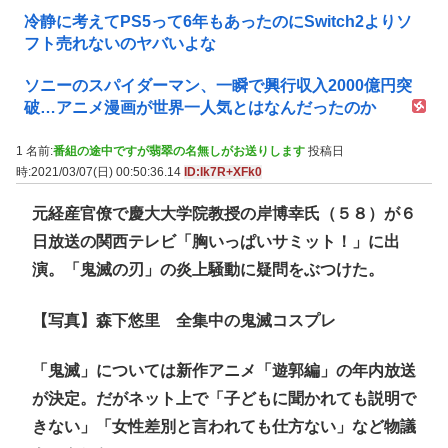
冷静に考えてPS5って6年もあったのにSwitch2よりソ
フト売れないのヤバいよな
ソニーのスパイダーマン、一瞬で興行収入2000億円突
破…アニメ漫画が世界一人気とはなんだったのか
1 名前:
番組の途中ですが翡翠の名無しがお送りします
投稿日
時:2021/03/07(日) 00:50:36.14
ID:Ik7R+XFk0
元経産官僚で慶大大学院教授の岸博幸氏（５８）が６
日放送の関西テレビ「胸いっぱいサミット！」に出
演。「鬼滅の刃」の炎上騒動に疑問をぶつけた。
【写真】森下悠里 全集中の鬼滅コスプレ
「鬼滅」については新作アニメ「遊郭編」の年内放送
が決定。だがネット上で「子どもに聞かれても説明で
きない」「女性差別と言われても仕方ない」など物議