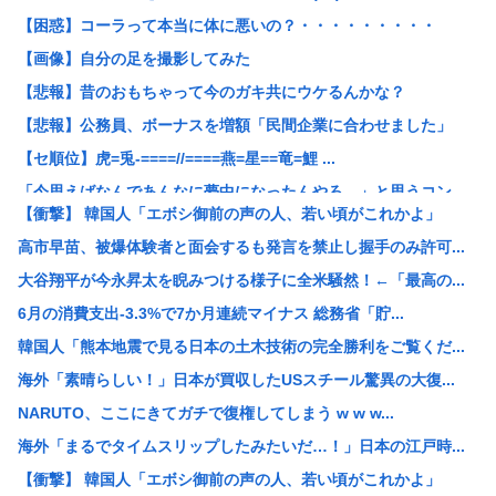
【困惑】コーラって本当に体に悪いの？・・・・・・・・・
【画像】自分の足を撮影してみた
【悲報】昔のおもちゃって今のガキ共にウケるんかな？
【悲報】公務員、ボーナスを増額「民間企業に合わせました」
【セ順位】虎=兎-====//====燕=星==竜=鯉 ...
「今思えばなんであんなに夢中になったんやろ…」と思うコン...
【衝撃】 韓国人「エボシ御前の声の人、若い頃がこれかよ」
ワンピースの「世界に5種しかない飛行能力」ついに謎が判明...
高市早苗、被爆体験者と面会するも発言を禁止し握手のみ許可...
【悲報】大阪で白昼堂々誘拐事件発生 www
大谷翔平が今永昇太を睨みつける様子に全米騒然！←「最高の...
国税 ギャンブル脱税パパ活etc..「こんなことでは国民...
6月の消費支出-3.3%で7か月連続マイナス 総務省「貯...
【悲報】開示請求が届いた…
韓国人「熊本地震で見る日本の土木技術の完全勝利をご覧くだ...
【九州名物】鶏刺し食べた医師、全身麻痺へ…「死んだほうが...
海外「素晴らしい！」日本が買収したUSスチール驚異の大復...
【悲報】思春期の娘に「キモッ」と言われたお父さん、グレる
NARUTO、ここにきてガチで復権してしまう w w w...
京大病院、脳腫瘍摘出手術で誤って腫瘍の無い部位を摘出 脳...
海外「まるでタイムスリップしたみたいだ…！」日本の江戸時...
【悲報】中居正広「俺が来たことは内緒だべ」極秘で熊本でボ...
【衝撃】 韓国人「エボシ御前の声の人、若い頃がこれかよ」
【悲報】初の日本代表で出番なし、福田正博「使わないんだっ...