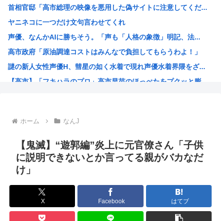
首相官邸「高市総理の映像を悪用した偽サイトに注意してくだ...
KDDI、楽天への回線貸し出し終了へ 都市部で9月末に
ヤニネコに一つだけ文句言わせてくれ
『この美人と結婚できる権利』が100万円だったらどっち選...
声優、なんかAIに勝ちそう。「声も「人格の象徴」明記、法...
【画像】骨格ストレートな女さん、絶対に男受けが悪いカラダ...
高市政府「原油調達コストはみんなで負担してもらうわよ！」
日産e-power、無給油で1980km走行しギネス記録...
謎の新人女性声優H、彗星の如く水着で現れ声優水着界隈をざ...
【画像】思わず保存したくなる「笑える画像・最高な画像」貼...
【高市】「フキハラのプロ」高市早苗のほっぺたをプクッと膨...
NHK「連続テレビ小説」で描いてほしい著名人【朝ドラ】
大谷翔平が今永昇太を睨みつける様子に全米騒然！←「最高の...
海外「W杯は八百長だった」FIFA会長支持を表明したサッ...
ホーム
なんJ
例のダンスアニメの作者、ヤバすぎる
高市早苗の消費税減税、93%が「賛成」www
【鬼滅】“遊郭編”炎上に元官僚さん「子供
ワイ小学生やけどアナログで絵描いたから見て
に説明できないとか言ってる親がバカなだ
け」
国家情報局のスパイ通報フォーム、マイクロソフト365だっ...
ハンターハンターのゴンっておるやん
ちいかわのモモンガ、逝きそう
X
Facebook
はてブ
韓国人「韓国に10年間の出場権剥奪や過去ワールドカップ、...