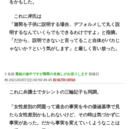
をかもした。
これに岸氏は
「遊郭を子供に説明する場合、デフォルメして丸く説
明するなんていくらでもできるわけですよ」と指摘。
「だから、説明できないと言ってること自体がバカじ
ゃないか？という気がします」と厳しく言い放った。
2 名前:
番組の途中ですが翡翠の名無しがお送りします
投稿日
時:2021/03/07(日) 00:50:49.45
ID:Ik7R+XFk0
これに弁護士でタレントの三輪記子も同調。
「女性差別の問題って過去の事実を今の価値基準で見
たら女性差別かもしれないけど、その時は気づかずに
事実があった。だから事実を変えていくようなことは