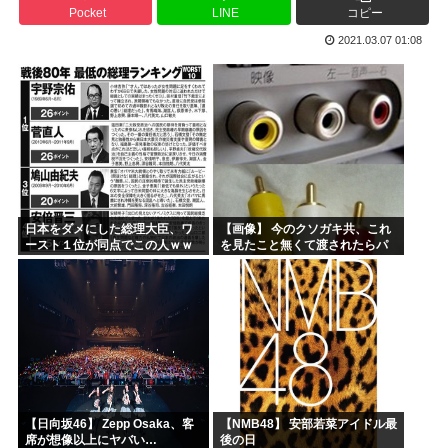
Pocket
LINE
コピー
高市首相、出張マッサージへ
2021.03.07 01:08
アキバ冥途戦争とかいうアニメwww
【画像】小池百合子×高市早苗
【高市】ゴラム(56歳)、女子中学生をナイフで脅し性的暴...
5ちゃんのどこでもいいけど、日本人の税金使って日本人批判...
海外「あるある！」日本を旅行した外国人が患う新たな症状「...
日本をダメにした総理大臣、ワ
【画像】 今のクソガキ共、これ
ースト１位が同点でこの人ｗｗ
を見たこと無くて渡されたらパ
ｗｗｗｗ
ニクるらしいｗｗｗｗｗｗｗｗ
ｗｗｗｗｗ
【日向坂46】 Zepp Osaka、客
【NMB48】 安部若菜アイドル最
席が想像以上にヤバい…
後の日