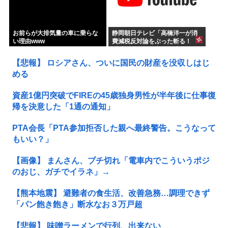
お前らが大排気量の車に乗らな
静岡朝日テレビ「高橋洋一が消
い理由www
費減税反対論をぶった斬る！
『財源ない』を完全論破」
【悲報】 ロシアさん、ついに国民の財産を没収しはじ
める
資産1億円突破でFIREの45歳独身男性が半年後に仕事復
帰を決意した「1通の通知」
PTA会長「PTA参加拒否した親へ最終警告。こうなって
もいい？」
【画像】 まんさん、ブチ切れ「電車内でこういうポジ
のおじ、ガチでイラネ」→
【熊本地震】 避難者の食生活、改善急務…調理できず
「パン飽き飽き」断水なお３万戸超
【悲報】 味噌ラーメンで行列、出来ない