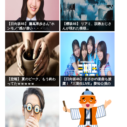
【日向坂46】 藤嶌果歩さん"ホ
【櫻坂46】 リアミ、説教おじさ
ンモノ"感が凄い・・・
んが現れた模様...
【悲報】 夏のピーク、もう終わ
【日向坂46】 まさかの楽曲も披
ってたｗｗｗｗｗ
露！『三期生LIVE』愛知公演の
レポがこちら