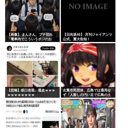
【画像】 まんさん、ブチ切れ
【日向坂46】 月刊ジャイアンツ
「電車内でこういうポジのお
公式、重大告知！
じ、ガチでイラネ」→
【悲報】坂口杏里、逃走ｗｗｗ
左翼市民団体、広島では通用せ
ｗｗｗｗｗｗｗｗ
ず「人殺しの汚い足で広島の土
を踏むな！」→広島県民「お前
らの方が汚いんじゃ！」「ワシ
らが広島県民じゃ」