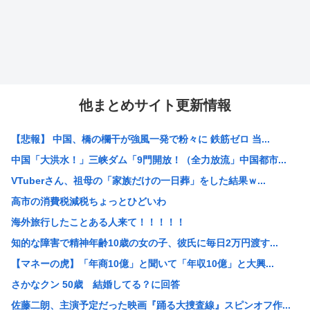
他まとめサイト更新情報
【悲報】 中国、橋の欄干が強風一発で粉々に 鉄筋ゼロ 当...
中国「大洪水！」三峡ダム「9門開放！（全力放流」中国都市...
VTuberさん、祖母の「家族だけの一日葬」をした結果ｗ...
高市の消費税減税ちょっとひどいわ
海外旅行したことある人来て！！！！！
知的な障害で精神年齢10歳の女の子、彼氏に毎日2万円渡す...
【マネーの虎】「年商10億」と聞いて「年収10億」と大興...
さかなクン 50歳 結婚してる？に回答
佐藤二朗、主演予定だった映画『踊る大捜査線』スピンオフ作...