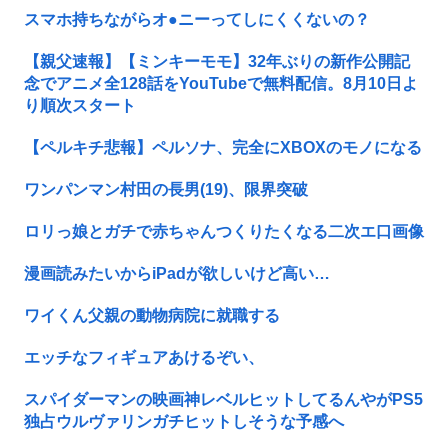
スマホ持ちながらオ●ニーってしにくくないの？
【親父速報】【ミンキーモモ】32年ぶりの新作公開記
念でアニメ全128話をYouTubeで無料配信。8月10日よ
り順次スタート
【ペルキチ悲報】ペルソナ、完全にXBOXのモノになる
ワンパンマン村田の長男(19)、限界突破
ロリっ娘とガチで赤ちゃんつくりたくなる二次エ口画像
漫画読みたいからiPadが欲しいけど高い…
ワイくん父親の動物病院に就職する
エッチなフィギュアあけるぞい、
スパイダーマンの映画神レベルヒットしてるんやがPS5
独占ウルヴァリンガチヒットしそうな予感へ