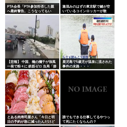
PTA会長「PTA参加拒否した親
激混みのはずの東京駅で鍵が空
へ最終警告。こうなってもい
いているコインロッカーが散
い？」
見、「ラッキー」と思って中を
確認してみると……
【悲報】 中国、橋の欄干が強風
鹿児島で5歳児が温泉に流された
一発で粉々に 鉄筋ゼロ 当局「接
事件の末路・・・
着剤でくっつけただけ」「正常
で、品質問題はない」
とある肉寿司屋さん「今日と明
誰でもできる仕事してるやつっ
日の予約が急に減ったんだけど
て死にたくならんの？
なんで！？」 → 最悪の原因が判