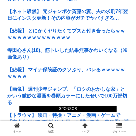
【ネット騒然】 元ジャンポケ斉藤の妻、夫の求刑7年翌
日にインスタ更新！その内容がガチでヤバすぎる…
【悲報】 とにかくヤりたくてブスと付き合ったらｗｗ
ｗｗｗｗｗｗｗｗｗｗｗｗｗ
寺田心さん(18)、筋トレした結果無事かわいくなる（※
画像あり）
【悲報】 マイナ保険証のクソぶり、バレるｗｗｗｗｗ
ｗｗｗｗ
【画像】 週刊少年ジャンプ、「ロクのおかしな家」と
かいう微妙な漫画を巻頭カラーにしたせいで100万部切
る
SPONSOR
【トラウマ】 映画・特撮・アニメ・漫画・ゲームで
「主人公がガチで敗北した回」と聞いて真っ先に思い浮
かぶのは？
ホーム
検索
トップ
サイドバー