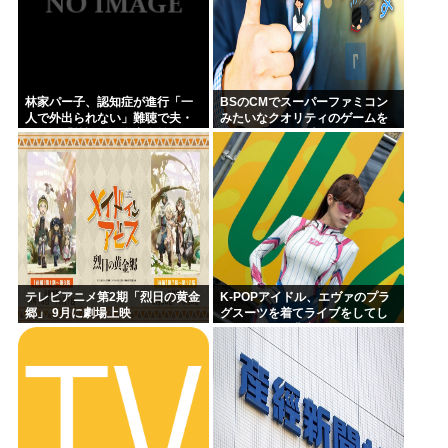
林家パー子、認知症が進行「一
BSのCMでスーパーファミコン
人で外出られない」難聴で夫・
みたいなクオリティのゲームを
ペーと「筆談」…自宅全焼から
8000円ぐらいで売ってるでしょ
約1年
テレビアニメ第2期「烈日の黄金
K-POPアイドル、エヴァのプラ
郷」 9月に劇場上映
グスーツを着てライブをしてし
まう…これは非常にえちち