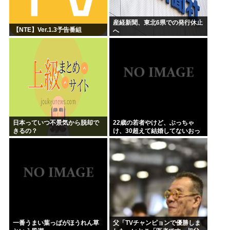
産経新聞、東北6県での発行休止
【NTE】Ver.1.3予告番組
へ
日本っていつ不景気から脱却で
22歳の若者やけど、ぶっちゃ
きるの？
け、30超えて結婚してないおっ
さんのこと見下してる
一番うまい葉っぱがほうれん草
父「TVチャンピョンで優勝しま