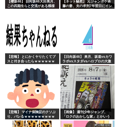
【櫻坂46】 日向坂46大田美月、
【ネット騒然】 元ジャンポケ斉
この四期生らと交流がある模様
藤の妻、夫の求刑7年翌日にイン
スタ更新！その内容がガチでヤ
バすぎる…
【悲報】 とにかくヤりたくてブ
【日向坂46】 来月、坂道vsカワ
スと付き合ったらｗｗｗｗｗｗ
ラボvsスタダvsハロプロの大激
ｗｗｗｗｗｗｗｗｗ
戦
【悲報】 マイナ保険証のクソぶ
【画像】 週刊少年ジャンプ、
り、バレるｗｗｗｗｗｗｗｗｗ
「ロクのおかしな家」とかいう
微妙な漫画を巻頭カラーにした
せいで100万部切る