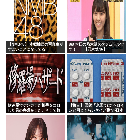
【NMB48】 本郷柚巴の写真集が
8/8 本日の乃木活スケジュールで
すごいことになってる
す！！！【乃木坂46】
飲み屋でケンカした相手をコロ
【警告】 医師「米国では”ヘロイ
した男の弁護をした。そして数
ンと同じくらいヤバい薬”が日本
年後、因果応報を思わせる出来
では平気で処方されてる」
事が…