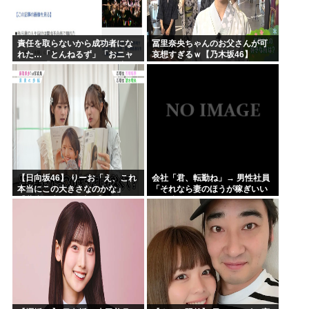
責任を取らないから成功者にな
冨里奈央ちゃんのお父さんが可
れた…「とんねるず」「おニャ
哀想すぎるｗ【乃木坂46】
ン子」「AKB」とヒットを出し
続けた秋元康の哲学！！！
【日向坂46】 りーお「え、これ
会社「君、転勤ね」→ 男性社員
本当にこの大きさなのかな」
「それなら妻のほうが稼ぎいい
【藤嶌果歩 1st写真集】
んで辞めます」⇒ 結果・・・