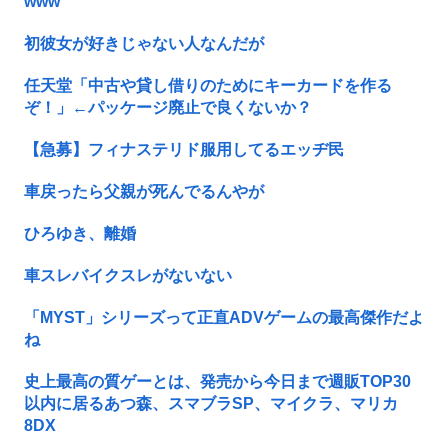
www
初彼女が好きじゃない人なんだが
任天堂「中古や貸し借りのためにキーカードを作る
ぞ！」←パッケージ廃止で良くないか？
【急募】フィナステリド服用してるエッヂ民
車戻ったら父親が死んでるんやが
ひろゆき、離婚
車スレバイクスレがないない
「MYST」シリーズって正直ADVゲームの最高傑作だよ
ね
史上最高の質ゲーとは、発売から今日まで週販TOP30
以内に居るあつ森、スマブラSP、マイクラ、マリカ
8DX