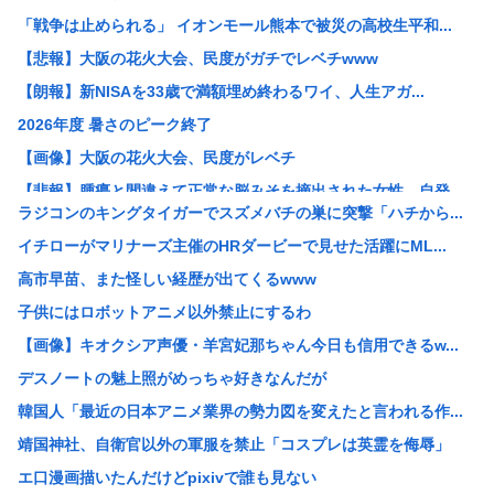
「戦争は止められる」 イオンモール熊本で被災の高校生平和...
【悲報】大阪の花火大会、民度がガチでレベチwww
【朗報】新NISAを33歳で満額埋め終わるワイ、人生アガ...
2026年度 暑さのピーク終了
【画像】大阪の花火大会、民度がレベチ
【悲報】腫瘍と間違えて正常な脳みそを摘出された女性、自発...
ラジコンのキングタイガーでスズメバチの巣に突撃「ハチから...
【悲報】大久保佳代子、100万円貢いだ“最後の恋愛”は「...
イチローがマリナーズ主催のHRダービーで見せた活躍にML...
【悲報】新NISA33歳で満額埋め終わるワイ人生アガリの...
高市早苗、また怪しい経歴が出てくるwww
【画像】道重さゆみのお乳wwwこれでパイズリされたら3秒...
子供にはロボットアニメ以外禁止にするわ
【画像】女子野球部員『星よつは』とかいうガチで可愛すぎる...
【画像】キオクシア声優・羊宮妃那ちゃん今日も信用できるw...
女球審、高校球児にキレられてしまうwww
デスノートの魅上照がめっちゃ好きなんだが
中居正広、熊本地震直後に現地炊き出しに参加していた
韓国人「最近の日本アニメ業界の勢力図を変えたと言われる作...
30歳で初めてできた彼女(32)が「どういう神経してたら...
靖国神社、自衛官以外の軍服を禁止「コスプレは英霊を侮辱」
【悲報】免許取りたての娘さん、猛者すぎて炎上するwww
エ口漫画描いたんだけどpixivで誰も見ない
【画像】 セブンイレブン、ついに神商品を販売