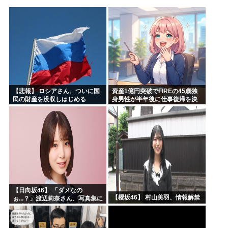
高市早苗「袴田さんを犯人だと思ってないわよ！判決が到底承...
【維新速報】副首都・大阪都「大阪万博の跡地を “お金持ち...
あのガンプラさん、投げ売りされる
農水省「食料自給率37%で過去最低」 肥料は輸入ほぼ10...
工学博士「国民が反中に染まっているから自民党は勝った
ちいかわ、先週比209%www
【悲報】 ロシアさん、ついに国
資産1億円突破でFIREの45歳独
民の財産を没収しはじめる
身男性が半年後に仕事復帰を決
意した「1通の通知」
【日向坂46】 「ダメなの
【櫻坂46】 村山美羽、情報解禁
ぉ...？」渡辺莉奈さん、写真集に
興味津々