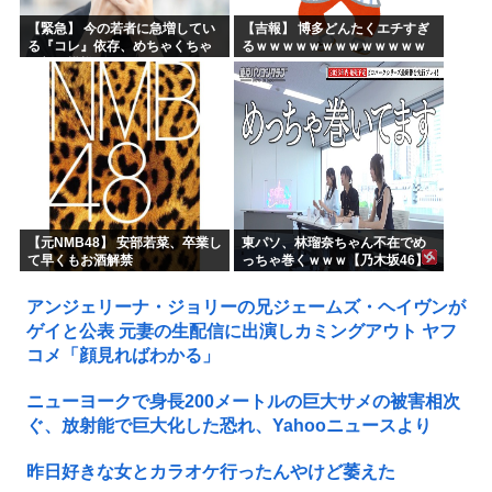
【緊急】 今の若者に急増してい
【吉報】 博多どんたくエチすぎ
る『コレ』依存、めちゃくちゃ
るｗｗｗｗｗｗｗｗｗｗｗｗｗ
深刻な模様w w w w w w w w w w
ｗｗ
【元NMB48】 安部若菜、卒業し
東パソ、林瑠奈ちゃん不在でめ
て早くもお酒解禁
っちゃ巻くｗｗｗ【乃木坂46】
アンジェリーナ・ジョリーの兄ジェームズ・ヘイヴンが
ゲイと公表 元妻の生配信に出演しカミングアウト ヤフ
コメ「顔見ればわかる」
ニューヨークで身長200メートルの巨大サメの被害相次
ぐ、放射能で巨大化した恐れ、Yahooニュースより
昨日好きな女とカラオケ行ったんやけど萎えた