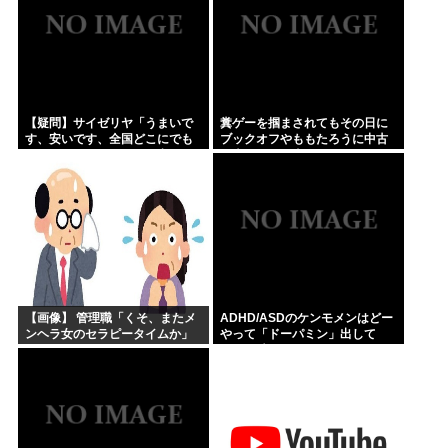
【疑問】サイゼリヤ「うまいで
糞ゲーを掴まされてもその日に
す、安いです、全国どこにでも
ブックオフやももたろうに中古
あります」←こいつの弱点
で売りつける事ができなくなる
時代に突入
【画像】 管理職「くそ、またメ
ADHD/ASDのケンモメンはどー
ンヘラ女のセラピータイムか」
やって「ドーパミン」出して
る？？助けて…