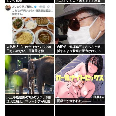
という風潮
した」いとこ「医者です」叔父
「三菱の宇宙/防衛開発の結構偉
い人です」
人気芸人「これだけ食べて2000
自民党、飯塚幸三をさっさと逮
円もいかない、日高屋は神」
捕するよう警察に圧力かけてい
たwww
天王寺動物園の3頭のゾウ、飼育
同級生が食われた………。
環境に懸念、マレーシアが返還
要求署名17万人。酷すぎる日本
の動物園