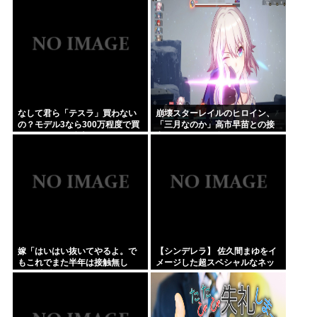
明して泣く・・・
なして君ら「テスラ」買わない
崩壊スターレイルのヒロイン、
の？モデル3なら300万程度で買
「三月なのか」高市早苗との接
える.コスパ最強車がここにある
点があまりにも多すぎる。もし
のに
かして早苗がモデル？
嫁「はいはい抜いてやるよ。で
【シンデレラ】 佐久間まゆをイ
もこれでまた半年は接触無し
メージした超スペシャルなネッ
な」 暗黙のこれツラ過ぎるだろ
クレスが登場する件について