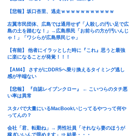
【悲報】坂口杏里、逃走ｗｗｗｗｗｗｗｗｗｗｗ
左翼市民団体、広島では通用せず「人殺しの汚い足で広
島の土を踏むな！」→広島県民「お前らの方が汚いんじ
ゃ！」「ワシらが広島県民じゃ」
【有能】 他者にイラッとした時に『これ』思うと最強
に楽になることが発覚！！！
【AM4】 さすがにDDR5へ乗り換えるタイミング逃し
感が半端ない
【悲報】 『自認レイブンクロー』 ← こいつらのタチ悪
い率は異常
スタバで大量にいるMacBookいじってるやつって何や
ってんの？
会社「君、転勤ね」→ 男性社員「それなら妻のほうが
稼ぎいいんで辞めます」⇒ 結果・・・