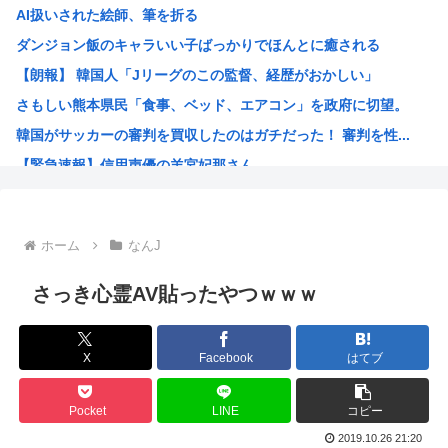
AI扱いされた絵師、筆を折る
平成ノブシコブシの吉村が生き残って相方が消えた理由
ダンジョン飯のキャラいい子ばっかりでほんとに癒される
世界初の超伝導量子熱機関…燃料もピストンもない量子エンジ...
【朗報】 韓国人「Jリーグのこの監督、経歴がおかしい」
ロシア外務省報道官、平和宣言を非難「広島市長は『偽りの呪...
さもしい熊本県民「食事、ベッド、エアコン」を政府に切望。
【高市】トランプ「イランが核入手したら2分でイタリア滅亡...
韓国がサッカーの審判を買収したのはガチだった！ 審判を性...
【画像】あのちゃん、上半身ほぼ裸でご乱心
【緊急速報】信用声優の羊宮妃那さん…
NHK会長「パトカー・消防車からの受信料徴収、猛反発が凄...
靖国神社、軍服コスプレでの参拝を禁止へ
【高市】トランプ「イランが核入手したら2分でイタリア滅亡...
ホーム
なんJ
ハンターハンター今何やってるかわからないWWW
5年前お前ら「AIイラストすげぇ！これもう人間のイラスト...
さっき心霊AV貼ったやつｗｗｗ
韓国人「台風で品不足になった沖縄のスーパーに行ってみたら...
韓国人「『日本ビールは絶対に飲まない！』と大騒ぎしていた...
X
Facebook
はてブ
海外「日本のこの場所は現実とは思えないレベルで美しい…！...
NISAのせいで少子化加速してるけどこれ本当に政策として...
Pocket
LINE
コピー
女が100パーセント見てない漫画見つけたわ
2019.10.26 21:20