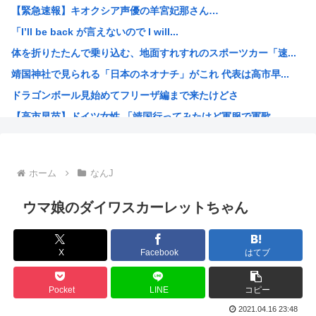
【緊急速報】キオクシア声優の羊宮妃那さん…
シカ「全部喰った」 祭り中止10へ
「I’ll be back が言えないので I will...
【画像】例の美人すぎるおにぎり屋、裏でおっさんが汗だくで...
体を折りたたんで乗り込む、地面すれすれのスポーツカー「速...
「かなり小さくなって…」大腸がんで人工肛門…松本人志〝青...
靖国神社で見られる「日本のネオナチ」がこれ 代表は高市早...
女さん、正論「30過ぎた独身男って20くらいのまま精神年...
ドラゴンボール見始めてフリーザ編まで来たけどさ
「日本で1番有名なドイツ人」、意見が分かれる
【高市早苗】ドイツ女性 「靖国行ってみたけど軍服で軍歌...
なんだかんだモビルスーツで一番カッコいいのってこれだよな
今期のアニメ豊作すぎひんか？
なんだかんだモビルスーツで一番カッコいいのってこれだよな
ホーム
なんJ
韓国人「昨日Jリーグで韓国人選手絶対やってはいけないプレ...
絵師さん、AIを疑われ引退
ウマ娘のダイワスカーレットちゃん
財務省のエース、高市早苗の消費税減税に反対したことで左遷...
なぜみんなはBLEACH！！！を語らないんだ
X
Facebook
はてブ
【画像】「生徒会にも穴はある！」を全く知らない人にアニメ...
音楽生成AI「Suno」著作権侵害判決 人「人の曲を聴き...
Pocket
LINE
コピー
海外「今年、夏の暑さが厳しい日本でこんなものが売れてるら...
2021.04.16 23:48