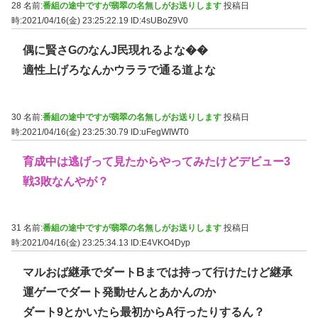
28 名前:
番組の途中ですが翡翠の名無しがお送りします
投稿日
時:2021/04/16(金) 23:25:22.19
ID:4sUBoZ9V0
偶に賢さGのなんJ民現れるよな��
適性上げろなんかウララで通る道よな
30 名前:
番組の途中ですが翡翠の名無しがお送りします
投稿日
時:2021/04/16(金) 23:25:30.79
ID:uFegWIWT0
育成中は逃げって見たからやってみたけどデビュー3
戦3敗なんやが？
31 名前:
番組の途中ですが翡翠の名無しがお送りします
投稿日
時:2021/04/16(金) 23:25:34.13
ID:E4VKO4Dyp
マルおば継承でダートBまでは持って行けたけど継承
運ゲーでダート発動せんとあかんのか
ダート9とかいたら最初からA行ったりするん？