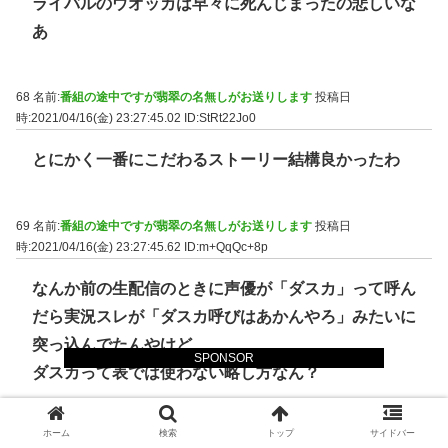
ライバルのウオッカは早々に死んじまったの悲しいな
あ
68 名前:
番組の途中ですが翡翠の名無しがお送りします
投稿日
時:2021/04/16(金) 23:27:45.02
ID:StRt22Jo0
とにかく一番にこだわるストーリー結構良かったわ
69 名前:
番組の途中ですが翡翠の名無しがお送りします
投稿日
時:2021/04/16(金) 23:27:45.62
ID:m+QqQc+8p
なんか前の生配信のときに声優が「ダスカ」って呼ん
だら実況スレが「ダスカ呼びはあかんやろ」みたいに
突っ込んでたんやけど
SPONSOR
ダスカって表では使わない略し方なん？
ホーム
検索
トップ
サイドバー
89 名前:
番組の途中ですが翡翠の名無しがお送りします
投稿日