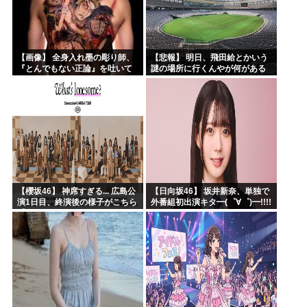
【画像】 全身入れ墨の彫り師、
【悲報】 明日、飛田給とかいう
『とんでもない正論』を吐いて
謎の場所に行くんやが何がある
30万再生されてしまうｗｗｗｗ
んや????・・・・・・・・・
ｗｗｗ
【櫻坂46】 神席すぎる... 広島公
【日向坂46】 坂井新奈、単独で
演1日目、終演後の様子がこちら
外番組初出演キタ━(゜∀゜)━!!!!
【全国ツアー2026 What’s
lonesome?】