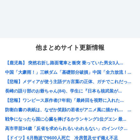
他まとめサイト更新情報
【鹿児島】 突然右折し路面電車と衝突 乗っていた男女3人...
中国「大豪雨！」三峡ダム「基礎部分破損」中国「全力放流！...
【悲報】メディアが使う主語デカ言葉の正体、ガチでこれだっ...
長崎の語り部のお爺ちゃん(84)、学生に『日本も核武装が...
【悲報】ワンピース原作者(7年前)「最終回を視野に入れた...
防衛白書の表紙は、なぜか笑顔の若者がアニメ風に描かれ… ...
戦争になったら国に心臓を捧げるかランキング1位グエン 最...
高市早苗34歳「反省を求められるいわれもない」のインパク...
【ドイツ】6月熱波で9600人死亡 冷房普及せず備え不足