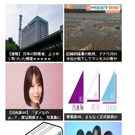
海外「神アニメだわ」2026年夏アニメ海外人気ランキング...
ハンターハンター、メインヒロインがいない
韓国人「韓国のイメージ失墜は免れないのか？2011〜12...
進次郎「辺野古の事故ガー!」 記者「米兵がレ●プしました...
高市政権の消費税減税に反対している9人の自民党議員が全て...
ワイ（神絵師）が絵描いたから見てや
【速報】 日本の防衛省、ようや
記録的猛暑の欧州、ドナウ川の
く気づいた模様ｗｗｗｗｗ
水位が低下してマンモスの骨や
沈没したドイツ軍の戦艦が出現
【日向坂46】 「ダメなの
青葉坂46、まもなく正式発表か
ぉ...？」渡辺莉奈さん、写真集に
興味津々