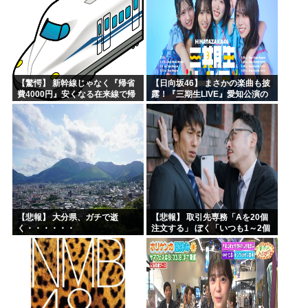
【驚愕】 新幹線じゃなく『帰省
【日向坂46】 まさかの楽曲も披
費4000円』安くなる在来線で帰
露！『三期生LIVE』愛知公演の
省した結果ｗｗｗｗｗ
レポがこちら
【悲報】 大分県、ガチで逝
【悲報】 取引先専務「Aを20個
く・・・・・・
注文する」 ぼく「いつも1～2個
しか使わないけど本当に20であ
ってる？」 取専「あってる」→
結果『こう』なったんだが...