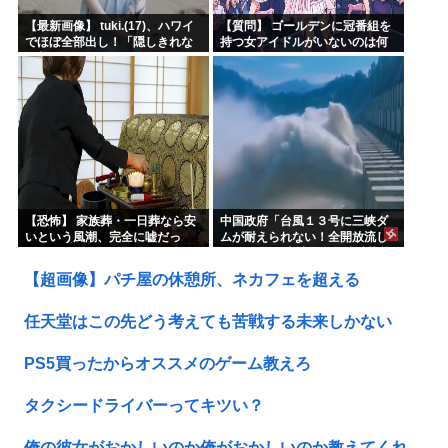
【最新画像】 tuki.(17)、ハワイ
【質問】 ゴールデンに冠番組を
でほぼ全部出し！「隠しきれな
持つ女アイドルがいないのは何
い美貌」とSNSざわつく
故なのか？
【恐怖】 家族葬・一日葬なら安
中国政府「台風１３号に三峡ダ
いという風潮、完全に嘘だっ
ムが耐えられない！全開放流し
た・・・・
ろ！」⇒ 下流域の街が壊滅状態
ｗｗｗｗｗ
【超画像】パチ屋の休憩所、ネカフェを超える
任天堂はこの先どう考えても苦戦する未来しかない
PS5買ったからオススメのゲーム教えろ
タクシードライバーってキツい？
俺の彼女がおかしいのか俺がおかしいのか教えてくれ