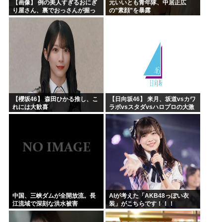
【画像】 例の美人すぎるおにぎ
元いいとも青年隊、中居正広
り屋さん、裏でおっさんが握っ
の”素顔”を暴露
ていたｗｗｗｗｗｗｗｗｗｗｗ
ｗｗｗｗｗｗ
【櫻坂46】 森田ひかる推し、こ
【日向坂46】 来月、坂道vsカワ
れには大歓喜
ラボvsスタダvsハロプロの大激
戦
中国、三峡ダムが全開放流。長
AIが考えた「AKB48っぽい衣
江流域で深刻な洪水被害
装」がこちらです！！！