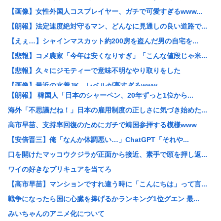
【画像】女性外国人コスプレイヤー、ガチで可愛すぎるwww...
【朗報】法定速度絶対守るマン、どんなに見通しの良い道路で...
【えぇ…】シャインマスカット約200房を盗んだ男の自宅を...
【悲報】コメ農家「今年は安くなりすぎ」「こんな値段じゃ米...
【悲報】久々にジモティーで意味不明なやり取りをした
【画像】最近の水着JK、レベルが高すぎるwww
【朗報】 韓国人「日本のシャーペン、20年ずっと1位から...
ガチで死にたい時ってどうしたらいいの？
海外「不思議だね！」日本の雇用制度の正しさに気づき始めた...
中国人「中国では赤信号でも右折できます」
高市早苗、支持率回復のためにガチで靖国参拝する模様www
「あきれてモノが言えない」「国を維持できるの？」外国人の...
【安倍晋三】俺「なんか体調悪い…」ChatGPT「それや...
X民「北欧は税金50%で高福祉、日本は税金45.7%も取...
口を開けたマッコウクジラが正面から接近、素手で頭を押し返...
独身女性(46)「子供も産めない、この先何を生きがいにし...
ワイの好きなプリキュアを当てろ
【画像】Hカップグラドル「どんな私も愛してね❤」
【高市早苗】マンションですれ違う時に「こんにちは」って言...
ウクライナがモスクワに向けて初の弾道ミサイルを発射か？！
戦争になったら国に心臓を捧げるかランキング1位グエン 最...
【平成レジェンド】宮沢りえ『サンタフェ』保存で38歳講師...
みいちゃんのアニメ化について
【阿波おどり】女性踊り手を狙った無断撮影が問題に…SNS...