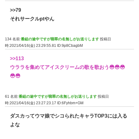
>>79
それサークルptやん
134 名前:
番組の途中ですが翡翠の名無しがお送りします
投稿日
時:2021/04/16(金) 23:29:55.81
ID:9p8CbagbM
>>113
ウララを集めてアイスクリームの歌を歌おう😳😳😳
😳😳
61 名前:
番組の途中ですが翡翠の名無しがお送りします
投稿日
時:2021/04/16(金) 23:27:23.17
ID:6Fyhbm+GM
ダスカってウマ娘でシコられたキャラTOP3には入る
よな