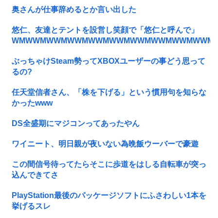
奥さんが仕事辞めるとか言い出した
悠仁、友達とテントを設営し笑顔で「悠仁と呼んで」
WMWWMWWMWWMWWMWWMWWMWWMWWMWWM
ぶっちゃけSteam勢ってXBOXユーザーの事どう思って
るの?
任天堂信者さん、「株を下げる」という慣用句を知らな
かったwww
DS全盛期にマジコンってあったやん
ワイニート、明日親が夜いない為晩飯ウーバーで豪遊
この間信号待ってたらそこに歩道をはしる自転車が突っ
込んできてさ
PlayStation最後のパッケージソフトにふさわしい1本を
挙げるスレ