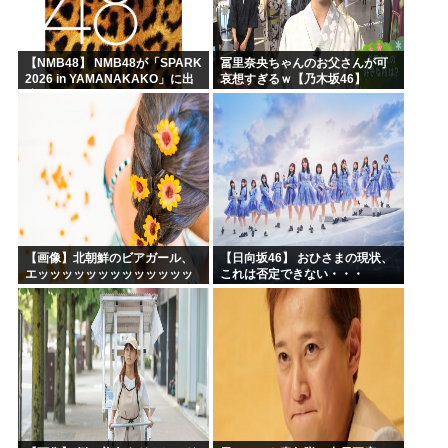
【NMB48】 NMB48が「SPARK
冨里奈央ちゃんのお父さんが可
2026 in YAMANAKAKO」に出
哀想すぎるｗ【乃木坂46】
演
【画像】北朝鮮のビアガール、
【日向坂46】 おひさまの現状、
エッッッッッッッッッッッッッ
これは否定できない・・・
ッッッッ！