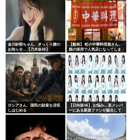
金川紗耶ちゃん、ぎっくり腰の
【動画】 町の中華料理屋さん、
お知らせ…【乃木坂46】
娘の採用で人気店になってしま
う
ロシアさん、国民の財産を没収
【日向坂46】 お悩み... 某メンバ
しはじめる
ーにある新規ファンが誕生して
いた