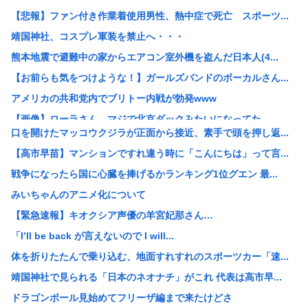
【悲報】ファン付き作業着使用男性、熱中症で死亡 スポーツ...
靖国神社、コスプレ軍装を禁止へ・・・
熊本地震で避難中の家からエアコン室外機を盗んだ日本人(4...
【お前らも気をつけような！】ガールズバンドのボーカルさん...
アメリカの共和党内でブリトー内戦が勃発www
【画像】ローラさん、マジで北京ダックみたいになってた
口を開けたマッコウクジラが正面から接近、素手で頭を押し返...
警視庁の担当者「飯塚幸三を逮捕しなくていい理由を考えるた...
【高市早苗】マンションですれ違う時に「こんにちは」って言...
財務省のエース、高市早苗の消費税減税に反対したことで左遷...
戦争になったら国に心臓を捧げるかランキング1位グエン 最...
【高市早苗】靖国神社「神社内で日本軍の服着たりするのやめ...
みいちゃんのアニメ化について
【悲報】レズ「女と付き合うの地獄すぎる、男はどうやって耐...
【緊急速報】キオクシア声優の羊宮妃那さん…
【悲報】八王子の夏祭り、衛生管理終わってた
「I’ll be back が言えないので I will...
【悲報】ショートスリーパー堀、誹謗中傷を受けて突然泣き出...
体を折りたたんで乗り込む、地面すれすれのスポーツカー「速...
【放送事故】秋田県のオンライン会見、職員が『バスローブ姿...
靖国神社で見られる「日本のネオナチ」がこれ 代表は高市早...
台風15号｢チャンホン｣の進路なんやねんこれ
ドラゴンボール見始めてフリーザ編まで来たけどさ
【悲報】「シャトレーゼ」とか言う店名、フランス人に馬鹿に...