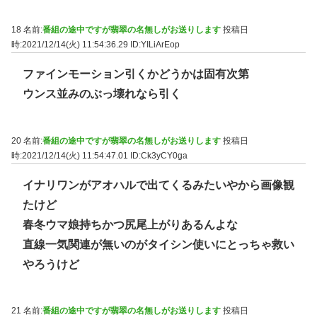
18 名前:
番組の途中ですが翡翠の名無しがお送りします
投稿日
時:2021/12/14(火) 11:54:36.29
ID:YILiArEop
ファインモーション引くかどうかは固有次第
ウンス並みのぶっ壊れなら引く
20 名前:
番組の途中ですが翡翠の名無しがお送りします
投稿日
時:2021/12/14(火) 11:54:47.01
ID:Ck3yCY0ga
イナリワンがアオハルで出てくるみたいやから画像観
たけど
春冬ウマ娘持ちかつ尻尾上がりあるんよな
直線一気関連が無いのがタイシン使いにとっちゃ救い
やろうけど
21 名前:
番組の途中ですが翡翠の名無しがお送りします
投稿日