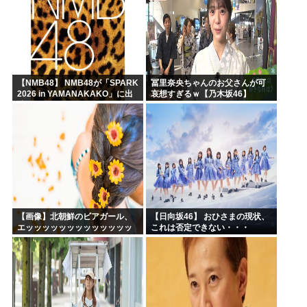
【NMB48】 NMB48が「SPARK
冨里奈央ちゃんのお父さんが可
2026 in YAMANAKAKO」に出
哀想すぎるｗ【乃木坂46】
演
【画像】北朝鮮のビアガール、
【日向坂46】 おひさまの現状、
エッッッッッッッッッッッッッ
これは否定できない・・・
ッッッッ！