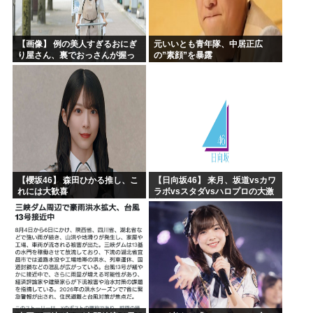
【画像】 例の美人すぎるおにぎ
元いいとも青年隊、中居正広
り屋さん、裏でおっさんが握っ
の”素顔”を暴露
ていたｗｗｗｗｗｗｗｗｗｗｗ
ｗｗｗｗｗｗ
【櫻坂46】 森田ひかる推し、こ
【日向坂46】 来月、坂道vsカワ
れには大歓喜
ラボvsスタダvsハロプロの大激
戦