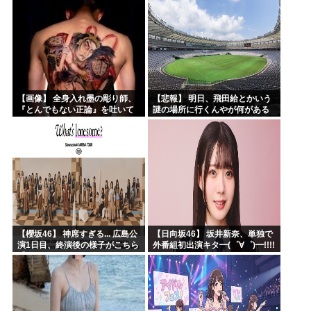
【画像】 全身入れ墨の彫り師、
【悲報】 明日、飛田給とかいう
『とんでもない正論』を吐いて
謎の場所に行くんやが何がある
30万再生されてしまうｗｗｗｗ
んや????・・・・・・・・・
ｗｗｗ
【櫻坂46】 神席すぎる... 広島公
【日向坂46】 坂井新奈、単独で
演1日目、終演後の様子がこちら
外番組初出演キタ━(゜∀゜)━!!!!
【全国ツアー2026 What’s
lonesome?】