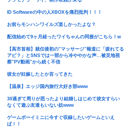
ID Softwareの中の人XBOXを痛烈批判！！！
お前らモンハンワイルズ楽しかったよな？
配信始めて9ヶ月経ったワイちゃんの同接がこちら！w
【高市首相】就任後初の”マッサージ”報道に「疲れてる
アピ？」とSNSでは一部から冷ややかな声…被災地視
察”PV動画”から続く不信
彼女が妊娠したとか言ってきた
【温泉】エッジ国内旅行大好き部www
30過ぎて周りが思ったより結婚しはじめて彼女すらい
なくて遊ぶ友達もいない奴www
ゲームボーイミニに今すぐ収録したいゲームといえ
ば！！