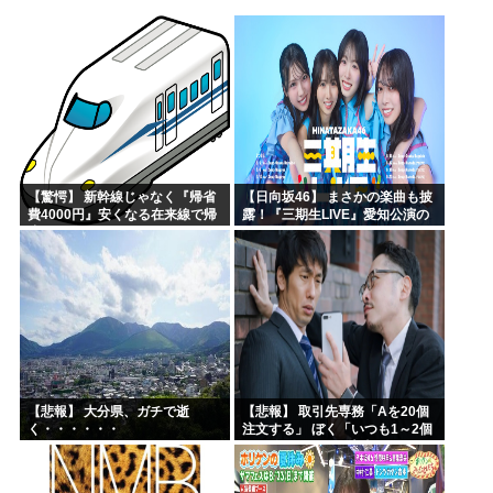
ワイ（神絵師）が絵描いたから見てや
ドラゴンボールのセル編、あまりにも戦犯が多すぎるwww
靖国神社「軍服のコスプレやめろ、"慰霊"の意味考えろ」
ネトウヨ「在日特権やばい。働かずに年間600万円もらって...
【画像】けいおんキャラのヌードwww
日本人「失われた30年ヤバいだろ…貧乏になりすぎ…もう愛...
【驚愕】 新幹線じゃなく『帰省
【日向坂46】 まさかの楽曲も披
費4000円』安くなる在来線で帰
露！『三期生LIVE』愛知公演の
省した結果ｗｗｗｗｗ
レポがこちら
【悲報】 大分県、ガチで逝
【悲報】 取引先専務「Aを20個
く・・・・・・
注文する」 ぼく「いつも1～2個
しか使わないけど本当に20であ
ってる？」 取専「あってる」→
結果『こう』なったんだが...