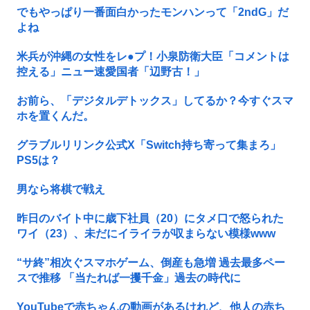
でもやっぱり一番面白かったモンハンって「2ndG」だ
よね
米兵が沖縄の女性をレ●プ！小泉防衛大臣「コメントは
控える」ニュー速愛国者「辺野古！」
お前ら、「デジタルデトックス」してるか？今すぐスマ
ホを置くんだ。
グラブルリリンク公式X「Switch持ち寄って集まろ」
PS5は？
男なら将棋で戦え
昨日のバイト中に歳下社員（20）にタメ口で怒られた
ワイ（23）、未だにイライラが収まらない模様www
“サ終”相次ぐスマホゲーム、倒産も急増 過去最多ペー
スで推移 「当たれば一攫千金」過去の時代に
YouTubeで赤ちゃんの動画があるけれど、他人の赤ち