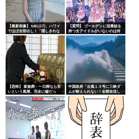
【最新画像】 tuki.(17)、ハワイ
【質問】 ゴールデンに冠番組を
でほぼ全部出し！「隠しきれな
持つ女アイドルがいないのは何
い美貌」とSNSざわつく
故なのか？
【恐怖】 家族葬・一日葬なら安
中国政府「台風１３号に三峡ダ
いという風潮、完全に嘘だっ
ムが耐えられない！全開放流し
た・・・・
ろ！」⇒ 下流域の街が壊滅状態
ｗｗｗｗｗ