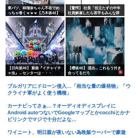
東パソ、林瑠奈ちゃん不在でめ
【驚愕】 社長「役立たずの中年
っちゃ巻くｗｗｗ【乃木坂46】
社員解雇したら若手もみんな辞
めてしまった…」
【日向坂46】 新曲『イチャイチ
【櫻坂46】 流出... これもう付き
ャ虫』←センターは・・・
合ってるだろ
【18thシングル】
ブルガリアにドローン侵入…「相当な量の爆発物」「ウ
クライナ軍がよく使う機種」
カーナビってさぁ…？オーディオディスプレイに
Android autoつないでGoogleマップとかcocchiとかナ
ビリンクでマジで十分だよな…
ワイニート、明日親が夜いない為晩飯ウーバーで豪遊