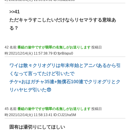
>>41
ただキャラすこしたいだけならリセマラする意味あ
る？
42 名前:
番組の途中ですが翡翠の名無しがお送りします
投稿日
時:2021/12/14(火) 11:57:38.79
ID:fprB/apu0
ワイは散々クリオグリは年末年始とアニバあるから引
くなって言ってたけど引いたで
チケ+おはガチャ35連+無償石100連でクリオグリとク
リハヤヒデ引いた😎
45 名前:
番組の途中ですが翡翠の名無しがお送りします
投稿日
時:2021/12/14(火) 11:58:13.41
ID:ClJ21ha5M
固有は湯切りにしてほしい