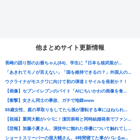
他まとめサイト更新情報
長崎の語り部のお爺ちゃん(84)、学生に『日本も核武装が...
「あきれてモノが言えない」「国を維持できるの？」外国人の...
ウクライナがモスクワに向けて初の弾道ミサイルを発射か？！
【画像】セブンイレブンのバイト「AIにちいかわの画像を食...
【衝撃】女さん同士の事故、ガチで地獄www
88歳女性、庭の草取りをしてたら孫が運転する車にはねられ...
【祝福】重岡大毅がパパに！濵田崇裕と同時結婚発表でファン...
【悲報】加藤小夏さん、演技中に惚れた俳優について触れてし...
ショートスリーパーの堀大輔さん、4時間寝てた事がバレるw...