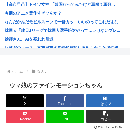
【高市早苗】ドイツ女性 「靖国行ってみたけど軍服で軍歌...
琵琶湖三市同時花火大会、開催中止を発表 場所時刻不明・許...
今期のアニメ豊作すぎひんか？
高市早苗のニュース記事、コメント欄閉鎖…
なんだかんだモビルスーツで一番カッコいいのってこれだよな
【悲報】令和最新の浴衣、痴女呼ばわりされる
韓国人「昨日Jリーグで韓国人選手絶対やってはいけないプレ...
先日エアコンの効きが悪いと右往左往してた奴やが
絵師さん、AIを疑われ引退
【悲報】鬼滅があそこまでヒットしたのってやっぱ「ノイズ」...
財務省のエース、高市早苗の消費税減税に反対したことで左遷...
【画像】日本人さん銀だこ88円乞食になってしまう
なぜみんなはBLEACH！！！を語らないんだ
【画像】「生徒会にも穴はある！」を全く知らない人にアニメ...
ホーム
なんJ
音楽生成AI「Suno」著作権侵害判決 人「人の曲を聴き...
海外「今年、夏の暑さが厳しい日本でこんなものが売れてるら...
ウマ娘のファインモーションちゃん
海外「神アニメだわ」2026年夏アニメ海外人気ランキング...
ハンターハンター、メインヒロインがいない
X
Facebook
はてブ
韓国人「韓国のイメージ失墜は免れないのか？2011〜12...
進次郎「辺野古の事故ガー!」 記者「米兵がレ●プしました...
Pocket
LINE
コピー
高市政権の消費税減税に反対している9人の自民党議員が全て...
2021.12.14 12:07