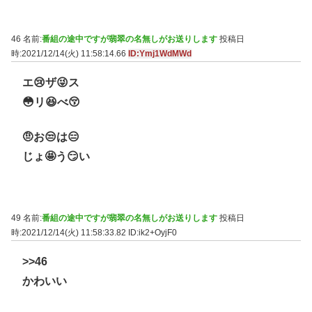
46 名前:
番組の途中ですが翡翠の名無しがお送りします
投稿日
時:2021/12/14(火) 11:58:14.66
ID:Ymj1WdMWd
エ😢ザ😜ス
😳リ😆べ😚
🤨お😒は😑
じょ🤩う😏い
49 名前:
番組の途中ですが翡翠の名無しがお送りします
投稿日
時:2021/12/14(火) 11:58:33.82
ID:ik2+OyjF0
>>46
かわいい