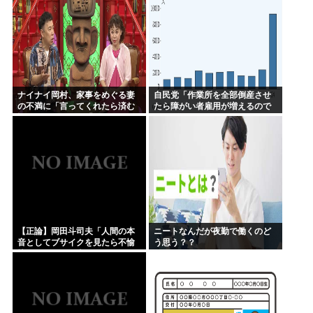
ナイナイ岡村、家事をめぐる妻
自民党「作業所を全部倒産させ
の不満に「言ってくれたら済む
たら障がい者雇用が増えるので
話やん」になるみ「バイトやっ
は 」結果ww
たらクビやで」説教受け黙り込
む
【正論】岡田斗司夫「人間の本
ニートなんだが夜勤で働くのど
音としてブサイクを見たら不愉
う思う？？
快になる。この責任をどうとる
んだ」