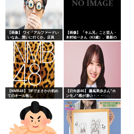
【画像】 ワイ「アルファードい
【画像】 「キム兄」こと芸人・
いなあ。買いに行くか」店員
木村祐一さん（63歳）、最新の
「ほいっ見積もりな！」ワイ
松本人志さんとのツーショット
「金額おかしくね？」←お前ら
が完全に別人だとネット騒然！
もそう思うよな？？？？？
「マジで誰かわからん」...
【NMB48】 TIFでまさかの初め
【日向坂46】 藤嶌果歩さん"ホ
てのオール無し
ンモノ"感が凄い・・・