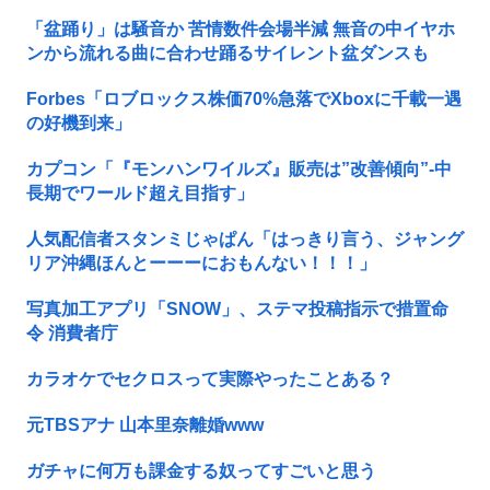
「盆踊り」は騒音か 苦情数件会場半減 無音の中イヤホ
ンから流れる曲に合わせ踊るサイレント盆ダンスも
Forbes「ロブロックス株価70%急落でXboxに千載一遇
の好機到来」
カプコン「『モンハンワイルズ』販売は”改善傾向”-中
長期でワールド超え目指す」
人気配信者スタンミじゃぱん「はっきり言う、ジャング
リア沖縄ほんとーーーにおもんない！！！」
写真加工アプリ「SNOW」、ステマ投稿指示で措置命
令 消費者庁
カラオケでセクロスって実際やったことある？
元TBSアナ 山本里奈離婚www
ガチャに何万も課金する奴ってすごいと思う