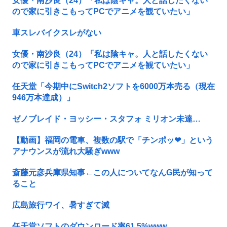
女優・南沙良（24）「私は陰キャ。人と話したくない
ので家に引きこもってPCでアニメを観ていたい」
車スレバイクスレがない
女優・南沙良（24）「私は陰キャ。人と話したくない
ので家に引きこもってPCでアニメを観ていたい」
任天堂「今期中にSwitch2ソフトを6000万本売る（現在
946万本達成）」
ゼノブレイド・ヨッシー・スタフォ ミリオン未達…
【動画】福岡の電車、複数の駅で「チンポッ❤」という
アナウンスが流れ大騒ぎwww
斎藤元彦兵庫県知事←この人についてなんG民が知って
ること
広島旅行ワイ、暑すぎて滅
任天堂ソフトのダウンロード率61.5%www