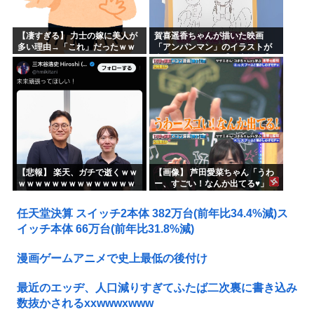
【凄すぎる】 力士の嫁に美人が
賀喜遥香ちゃんが描いた映画
多い理由→「これ」だったｗｗ
「アンパンマン」のイラストが
ｗｗｗｗｗ
上手すぎる！！！【乃木坂46】
【悲報】 楽天、ガチで逝くｗｗ
【画像】 芦田愛菜ちゃん「うわ
ｗｗｗｗｗｗｗｗｗｗｗｗｗｗ
ー、すごい！なんか出てる♥」
ｗｗｗｗ
任天堂決算 スイッチ2本体 382万台(前年比34.4%減)ス
イッチ本体 66万台(前年比31.8%減)
漫画ゲームアニメで史上最低の後付け
最近のエッヂ、人口減りすぎてふたば二次裏に書き込み
数抜かされるxxwwwxwww