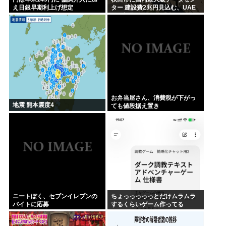
え日銀早期利上げ想定
ター 建設費2兆円見込む、UAE
など投資
お弁当屋さん、消費税が下がっ
地震 熊本震度4
ても値段据え置き
ニートぼく、セブンイレブンの
ちょっっっっっとだけムラムラ
バイトに応募
するくらいゲーム作ってる