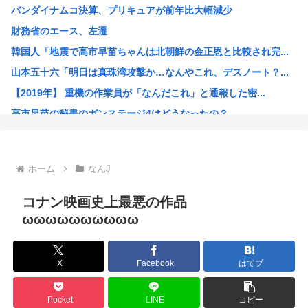
バンダイナムコ決算、プリキュアが前年比大幅減少
ついに来ちゃったの？アメリカでヒューマノイドロボットが家...
財務省のエース、左遷
中国製ルーター20機種にバックドア、外部から完全制御のお...
韓国人「地震で高市早苗ちゃんは北朝鮮の金正恩と比較され完...
中国人のリウさん、新エネ車で国境越えたら遠隔操作で30時...
山本五十六「明日は真珠湾攻撃か…なんやこれ、デスノート？...
北朝鮮が何かを発射
【2019年】 重機の作業員が「なんだこれ」と通報した密...
コメ価格先行き指数 過去最低 今後も値下がり傾向
高市早苗の秘書のガンステージ4はどうなったの？
中国「大洪水！」中国ダム「決壊」地元民「公式発表より死者...
アメリカ「ヤニねこは黒人をネコ娘にして黒人差別を描いた社...
維新県議、無許可で選挙カーレンタル事業 複数の維新候補が...
ホーム
なんJ
韓国人「現在、日本が密かに韓国からパクっているものがこち...
漫画の画像持ってないか
コナン映画史上最悪の作品
孫悟飯、『魔閃光』しかオリジナル技がないwww
ωωωωωωωωωω
トランプ政権高官「ちょっと中国企業制裁したりしただけなの...
出せよ…お前らが描いた絵!!
X
Facebook
はてブ
【画像】ブルーロックの監督、キレるwww
【高市朗報】高市早苗の名言、偉人の名言としてブロガーにま...
Pocket
LINE
コピー