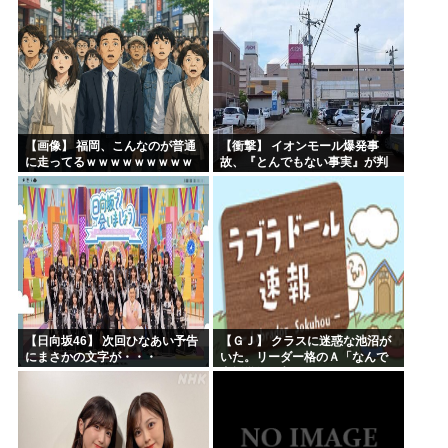
AKB48ゆかるん・まりやぎ】
【画像】 福岡、こんなのが普通
【衝撃】 イオンモール爆発事
に走ってるｗｗｗｗｗｗｗｗｗ
故、『とんでもない事実』が判
ｗｗｗｗｗｗｗ
明してしまう・・・・・・
【日向坂46】 次回ひなあい予告
【ＧＪ】 クラスに迷惑な池沼が
にまさかの文字が・・・
いた。リーダー格のＡ「なんで
支援学級に入れないんです
か？」先生「背の高い低いと同
じで、これも個性なの！差別は...