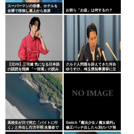
スーパーマンの俳優、ホテルを
お前ら「お盆」は何するの？
全裸で徘徊し屋上から放尿
【元V6】三宅健 気になる日本語
クルド人問題を訴えてきた河合
の誤読を指摘 「一段落」の読み
ゆうすけ、埼玉県知事選挙に立
は？ 「使い方間違ってるんだよ
候補表明www
なとか」
高校生が川で死亡「バイトに行
Switch『魔法少女ノ魔女裁判』
く」と外出し行方不明 水着姿で
修正パッチ出したら別のバグ発
川底に沈んでいるのを発見
生、来週まで直せません→公式