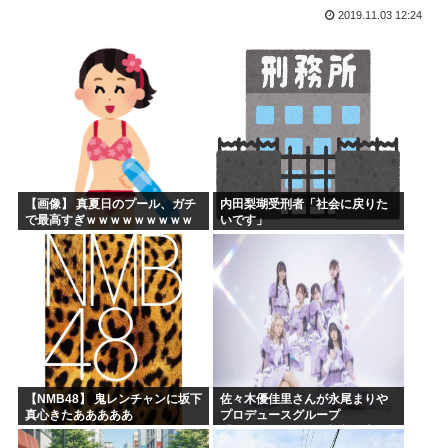
2019.11.03 12:24
ひぐらし原作北条沙都子「大きいのやだ！気持ち悪いのやだ！...
海外「日本にはこんな特殊な標識があるんだけど皆は見たこと...
森山前自民党幹事長「日中首脳会談の写真を高市が勝手にSN...
突進してきた牛を跳び越えたら、牛が固まって動かなくなった...
バトル漫画の主人公でライバルがいないキャラ、存在しない
週刊少年ジャンプ、発行部数100万部割れ
【画像】 真夏日のプール、ガチ
内田梨瑚受刑者「社会に戻りた
で最高すぎｗｗｗｗｗｗｗｗｗ
いです」
ｗ
【NMB48】 鬼レンチャンに坂下
佐々木優佳里さんが永尾まりや
真心きたあああああ
プロデュースグループ
「WASURENA」に加入発表！
現在のグループと兼任へ【元