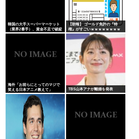
韓国の大手スーパーマーケット
【朗報】 ゴールド免許の『特
（業界2番手）、資金不足で破綻
権』がすごいｗｗｗｗｗｗｗｗ
してから1年、裁判所から「キミ
ｗｗｗ
んとこの企業再生無理っすわ」
と宣告されてしまう……内...
海外「お前らにとってのマジで
TBS山本アナが離婚を発表
笑える日本アニメ教えて」