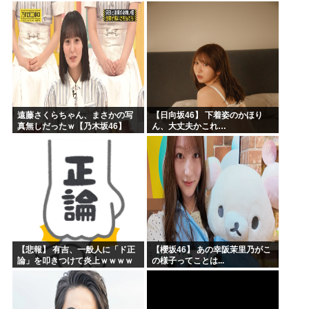
ッズの準備しとけよ」寝起きの
私「知るかボケ」兄嫁「キィィ
ィィー！！！！」私「あ…」
遠藤さくらちゃん、まさかの写
【日向坂46】 下着姿のかほり
真無しだったｗ【乃木坂46】
ん、大丈夫かこれ…
【悲報】 有吉、一般人に「ド正
【櫻坂46】 あの幸阪茉里乃がこ
論」を叩きつけて炎上ｗｗｗｗ
の様子ってことは...
ｗｗｗｗ