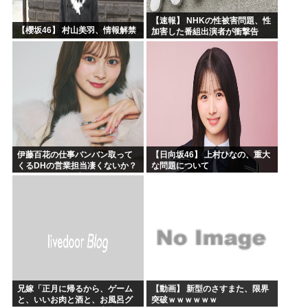
【速報】 NHKの性被害問題、性
【櫻坂46】 村山美羽、情報解禁
加害した番組出演者が衝撃告
白！
伊藤百花の仕事バンバン取って
【日向坂46】 上村ひなの、重大
くるDHの営業担当凄くないか？
な問題について
今年のボーナス凄いことになり
そう！！【AKB48いともも】
兄嫁「正月に帰るから、ゲーム
【動画】 新型のさすまた、限界
と、いいお肉と酒と、お風呂グ
突破ｗｗｗｗｗｗ