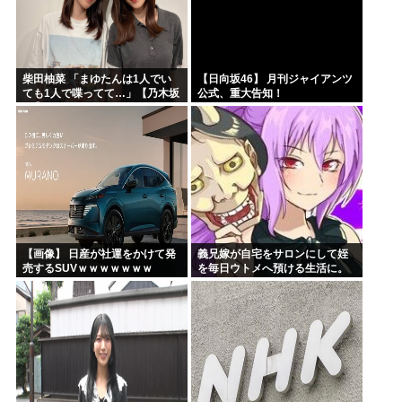
柴田柚菜 「まゆたんは1人でい
【日向坂46】 月刊ジャイアンツ
ても1人で喋ってて…」【乃木坂
公式、重大告知！
46】
【画像】 日産が社運をかけて発
義兄嫁が自宅をサロンにして姪
売するSUVｗｗｗｗｗｗｗ
を毎日ウトメへ預ける生活に。
数年後、そのツケが一気に回っ
てきて…