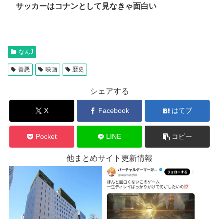
サッカーはコナンとして見なきゃ面白い
なんJ
善悪
映画
歴史
シェアする
X
Facebook
はてブ
Pocket
LINE
コピー
他まとめサイト更新情報