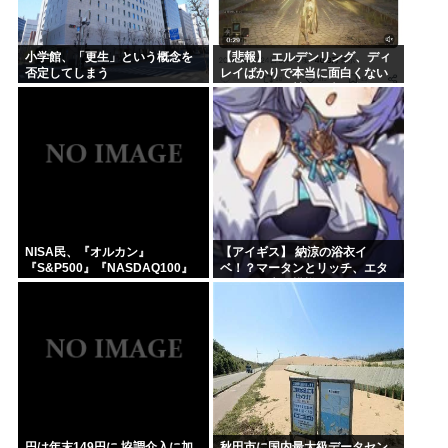
小学館、「更生」という概念を
【悲報】 エルデンリング、ディ
否定してしまう
レイばかりで本当に面白くない
このゲーム←賛同の声が多数…
NISA民、『オルカン』
【アイギス】 納涼の浴衣イ
『S&P500』『NASDAQ100』
ベ！？マータンとリッチ、エタ
しか買わない
ーナーが来る模様！！！
円は年末149円に 協調介入に加
秋田市に国内最大級データセン