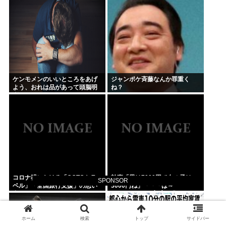
に苦情殺到
ケンモメンのいいところをあげ
ジャンポケ斉藤なんか罪重く
よう、おれは品があって頭脳明
ね？
晰だとおもう
コロナ禍における「GOTOトラ
幹事「男は7000円で女の子は
SPONSOR
ベル」「全国旅行支援」の思い
3000円ね」「「「は～
出
い」」」」（ヽ´ん`）「あ？ ち
ょっと待てよ」
ホーム
検索
トップ
サイドバー