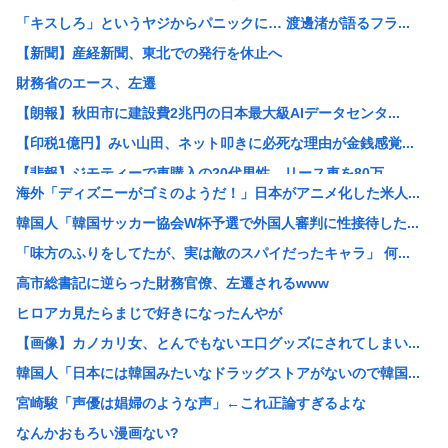
「キスしろ」というヤジからパニックに… 渡邊渚が語るフラ...
【新聞】産経新聞、東北での発行を休止へ
財務省のエース、左遷
【朗報】秋田市に建設費2兆円の日本最大級AIデータセンタ...
【印税1億円】みい山田、ネット叩きに必死な理由が金銭感覚...
【悲報】ジモティーで車購入の20代男性、リース車を80万...
海外「ディズニーがゴミのようだ！」日本がアニメ化した米人...
珍しく南北から同時に叩かれた日本 韓国からは「領土問題」...
韓国人「韓国サッカー協会W杯予選で外国人審判に性接待した...
パヨク「アジア人民、中国人民と連帯して戦おー！悪政高市を...
「味方のふりをしてたが、実は敵のスパイだったキャラ」 何...
みんなで大家さん「成田は日本の下町が開発したゴミをエネル...
高市総書記に逆らった財務官僚、左遷されるwww
【画像】X民さん「ニンニクが青い！こんなの食えない！」
ヒロアカ見たらまじで好きになったんやが
【悲報】楽しんごさん、清水良太郎さんとの“過去の因縁”を...
【画像】カノカリ女、とんでもないエ口グッズにされてしまい...
【衝撃】元ジャンポケ斉藤慎二被告の判決を堀江貴文さんが予...
韓国人「日本には韓国みたいなドラッグストアがないので韓国...
【速報】北朝鮮が日本海に向けてミサイル発射
宮崎駿「声優は娼婦のような声」←これ正論すぎるよな
【悲報】高市首相の“個人的なSNS投稿”で習近平ブチギレ...
なんかおもろい漫画ない?
【衝撃】木村祐一の変貌ぶりに「誰かわからん」「いつの間に...