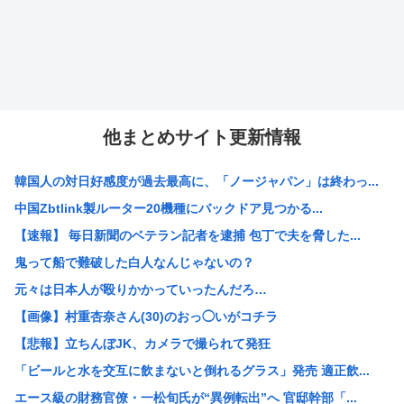
他まとめサイト更新情報
韓国人の対日好感度が過去最高に、「ノージャパン」は終わっ...
中国Zbtlink製ルーター20機種にバックドア見つかる...
【速報】 毎日新聞のベテラン記者を逮捕 包丁で夫を脅した...
鬼って船で難破した白人なんじゃないの？
元々は日本人が殴りかかっていったんだろ…
【画像】村重杏奈さん(30)のおっ◯いがコチラ
【悲報】立ちんぼJK、カメラで撮られて発狂
「ビールと水を交互に飲まないと倒れるグラス」発売 適正飲...
エース級の財務官僚・一松旬氏が“異例転出”へ 官邸幹部「...