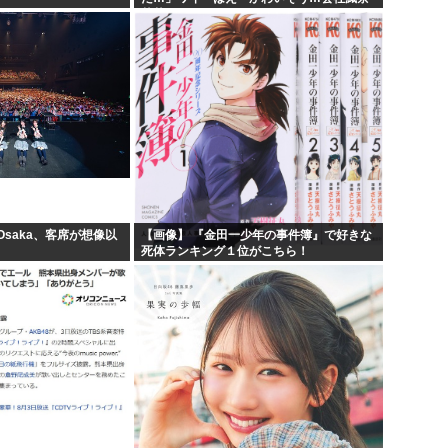
苦茶やろなぁ」→
 Osaka、客席が想像以
【画像】 『金田一少年の事件簿』で好きな
死体ランキング１位がこちら！