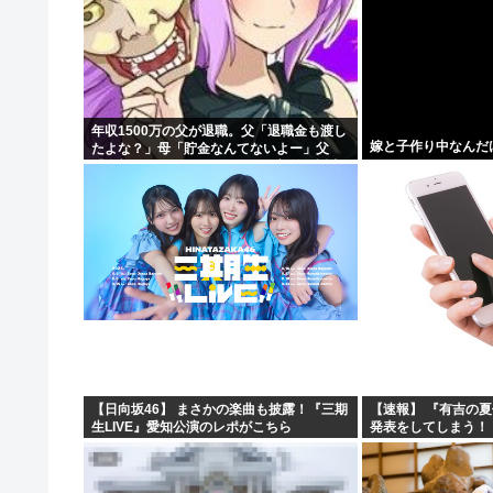
年収1500万の父が退職。父「退職金も渡し
嫁と子作り中なんだ
たよな？」母「貯金なんてないよー」父
「全部なくなったの！？」→予想外の返事
に家族騒然となり…
【日向坂46】 まさかの楽曲も披露！『三期
【速報】 『有吉の
生LIVE』愛知公演のレポがこちら
発表をしてしまう！