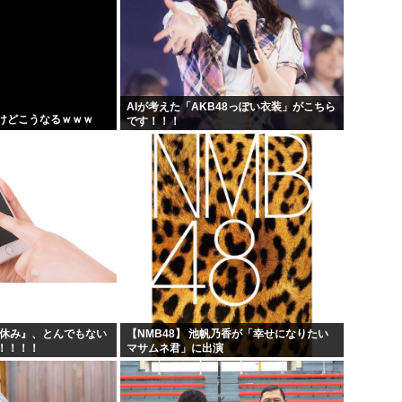
AIが考えた「AKB48っぽい衣装」がこちら
けどこうなるｗｗｗ
です！！！
夏休み』、とんでもない
【NMB48】 池帆乃香が「幸せになりたい
！！！！
マサムネ君」に出演