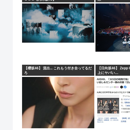
【櫻坂46】 流出... これもう付き合ってるだ
【日向坂46】 Zepp
ろ
上にヤバい…