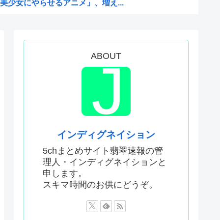
少女にやらせるアニメ」、増え...
を性接待して買収していたこと...
い犯罪は殺人だけです。」←こ...
を養子に迎えるなら天皇の血を...
ABOUT
何が悪かったのか
判員数十人に性的接待。羨ま死刑
った国際試合の性的接待の全容...
プ、世代交代に失敗
国サッカーに衝撃的不祥事！...
インディグネイション
かった…」 日本を知ってしま...
5chまとめサイト翡翠速報の管
理人・インディグネイションと
と山田さん』のアニメ化に怒っ...
申します。
首を縦に振った金額」
スキマ時間のお供にどうぞ。
った国際試合の性的接待の全容...
ソカさん、ビスケより弱か...