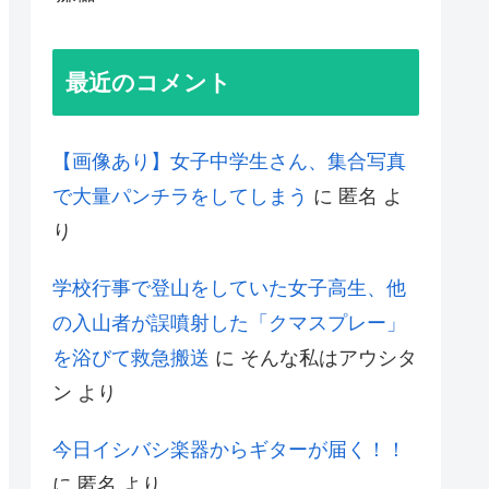
最近のコメント
【画像あり】女子中学生さん、集合写真
で大量パンチラをしてしまう
に
匿名
よ
り
学校行事で登山をしていた女子高生、他
の入山者が誤噴射した「クマスプレー」
を浴びて救急搬送
に
そんな私はアウシタ
ン
より
今日イシバシ楽器からギターが届く！！
に
匿名
より