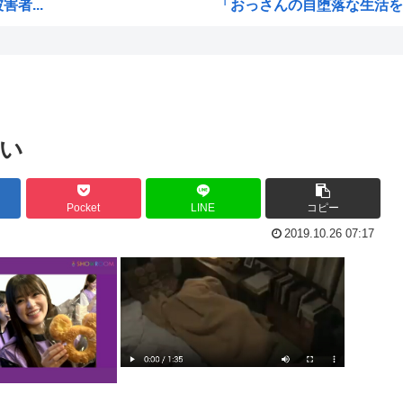
者...
「おっさんの自堕落な生活を美
て
韓国、サッカーW杯予選で審判
ッズ...
ジョジョのシーザー「やってな
り」
韓国人「竹田恒泰とか36親等
うな...
結局「SPY×FAMILY」は
い
リも...
韓国サッカー協会、外国人審
ﾎ...
韓国人「韓国サッカー協会が行
Pocket
LINE
コピー
大本...
【超画像 】週刊少年ジャン
2019.10.26 07:17
外国人「2002年W杯は?」韓
接待
海外「日本なんて行くんじゃな
え？なんでみんな『みいちゃん
【衝撃】 韓国人「宮崎駿が
ｗｗ
韓国人「韓国サッカー協会が行
被災...
【HUNTER×HUNTER】ヒ