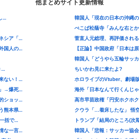
他まとめサイト更新情報
..
韓国人「現在の日本の沖縄のス
ぺこぱ松蔭寺「みんな右とか左
ア「...
菅直人元総理、再評価される
人の...
【正論】中国政府「日本は原爆
韓国人「どうやら五輪サッカー
..
ちいかわ見に来たよ?
い！...
ホロライブのVtuber、劇場
爆死...
海外「日本なんて行くんじゃな
ョッ...
高市早苗政権「円安ホクホクゥ
本県...
クウラ「…着床したな」 悟空
括で...
トランプ「結局のところ(次期大統
一言...
韓国人「悲報：サッカー協会の