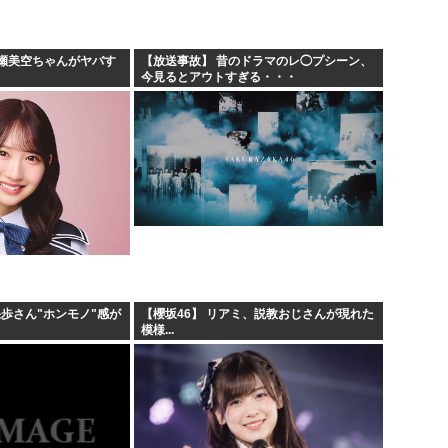
.
安倍昭恵「なんで安倍晋三が
遷「...
中国が対米ドローン規制強化し
瀬美空ちゃんがヤバす
【放送事故】 昔のドラマのレ◯プシーン、
今見るとアウトすぎる・・・
海外「日本なんて行くんじゃな
クルド人問題を訴えてきた河合
果歩さん"ホンモノ"感が
【櫻坂46】 リアミ、説教おじさんが現れた
模様...