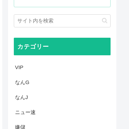
殺されたのか今でもわからない」
て世界が騒然！←「事実上の禁...
かった…」 日本を知ってしま...
ゆうすけ、埼玉県知事選挙に立...
カテゴリー
VIP
なんG
なんJ
ニュー速
嫌儲