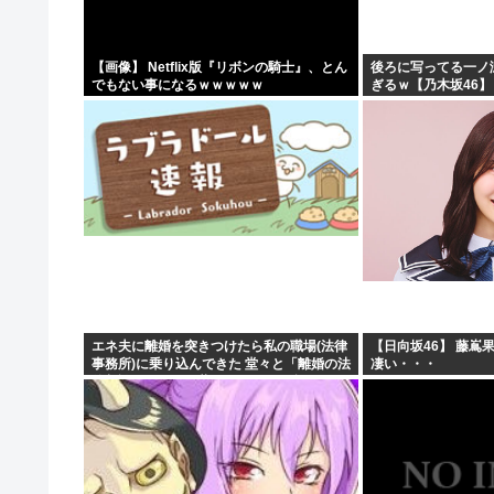
2026年レズが好きなK-POPアイドル発表！ぶち抜き1..
【速報】 高市政権、エース級の財務官僚・一松旬氏を左
【画像】 Netflix版『リボンの騎士』、とん
後ろに写ってる一ノ
でもない事になるｗｗｗｗｗ
ぎるｗ【乃木坂46】
甲子園出場校 猛暑と資金難に苦しむ
「1日10万円稼げる」イージーモードすぎる
エネ夫に離婚を突きつけたら私の職場(法律
【日向坂46】 藤嶌
事務所)に乗り込んできた 堂々と「離婚の法
凄い・・・
律相談です。母の薦めでこちらに参りまし
た」と言っているが、...