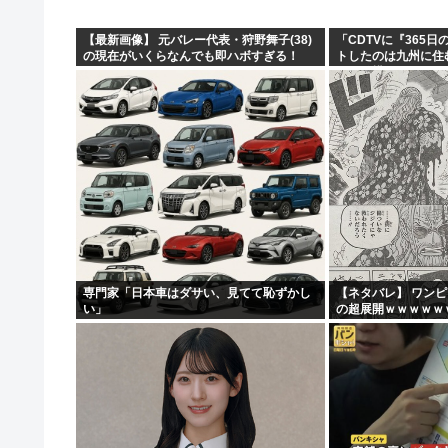
【最新画像】 元バレー代表・狩野舞子(38)
「CDTVに『365
の現在がいくらなんでも即ハボすぎる！
トしたのは九州に住
って結構デカいよな【
専門家「日本車はダサい、見てて恥ずかし
【ネタバレ】 ワン
い」
の超展開ｗｗｗｗｗ
ｗｗｗｗｗｗｗｗｗ
ｗｗｗｗｗｗｗｗｗｗｗ