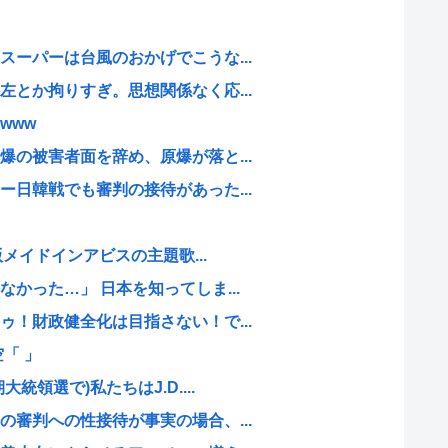
ーパーは台風のおかげでこうな...
とか拘りすぎ。思想関係なく応...
www
の被害者面を辞め、原爆が落と...
日韓戦でも審判の接待があった...
版メイドインアビスの主題歌...
かった…」 日本を知ってしま...
！財政健全化は目指さない！で...
「 」
領選で)私たちはJ.D....
審判への性接待が事実の場合、...