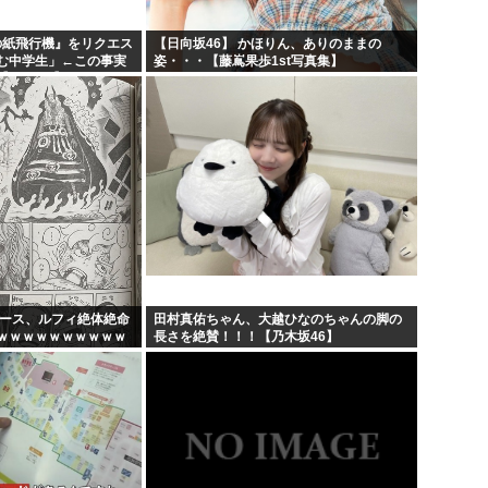
日の紙飛行機』をリクエス
【日向坂46】 かほりん、ありのままの
む中学生」←この事実
姿・・・【藤嶌果歩1st写真集】
AKB48】
ピース、ルフィ絶体絶命
田村真佑ちゃん、大越ひなのちゃんの脚の
ｗｗｗｗｗｗｗｗｗｗ
長さを絶賛！！！【乃木坂46】
ｗｗｗｗｗｗｗｗｗｗ
...