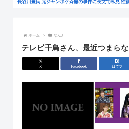
長谷川豊氏 元ジャンポケ斉藤の事件に長文で私見 性被害
【悲報】1人でススキノ来たからから面白いとこ教え
【悲報】「注文したことで欲求が満たされた」ジャンプグ
【正論】イスラエル政府元高官 「原爆式典にうんざ
ホーム
なんJ
韓国人「現在の日本の沖縄のスーパーは台風のおかげでこ
テレビ千鳥さん、最近つまらな
工場夜勤ぼく「大谷翔平応援してるの？お前の人生に1ミ
ワイ「個人居酒屋だ！入ったろ」 店長「…いらっしゃぃ(
X
Facebook
はてブ
大日本帝国陸軍「侵攻できたとして、食糧どうすんだよ」
【朗報】イギリス、タバコ販売禁止法案を可決www
韓国サッカー協会、2011～12年に国際審判員らを性
クビになったバイト先の店長のインスタ見つけた
【画像】大企業「働きたくない人へ」←10万いいね！
【画像】東出昌大の再婚相手の体があまりにすごいｗ
【悲報】熊本県知事、報道陣土足取材にマジギレ「遺族や