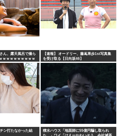
妻さん、露天風呂で撮ら
【速報】 オードリー、藤嶌果歩1st写真集
ｗｗｗｗｗｗｗｗｗｗ
を受け取る【日向坂46】
クチン打たなかった結
積水ハウス「地面師に55億円騙し取られ
た…」ワイ「はえーかわいそう…会社滅茶