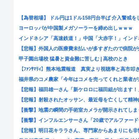
【為替相場】 ドル円は1ドル158円台半ば 介入警戒をし.
ヨーロッパが中国製メガソーラーを締め出しｗｗｗ
インドネシア「高速鉄道！」中国「大赤字！」インドネシ
【悲報】外国人の医療費未払いが多すぎたので病院が外国
甲子園出場校 猛暑と資金難に苦しむ | 高校のとき
【ﾌｧﾝｻﾏﾘｨ】熊本地震報道 真実より視聴率と高市叩き.
福井県のコメ農家「今年はコメを売ってくれと業者が来な
【悲報】福田雄一さん「新ケロロに福田組が出ます！」→
【悲報】射殺されたオッサン、最近母を亡くして精神的シ
【衝撃】地震の瞬間の手術室カメラが開示されてしまう熊
【衝撃】インフルエンサーさん「20歳でアルファード一
【悲報】明日花キララさん、専門家からあまりにも非情な