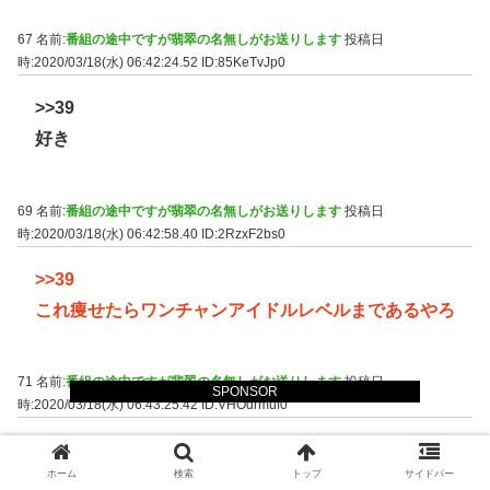
67 名前:
番組の途中ですが翡翠の名無しがお送りします
投稿日
時:2020/03/18(水) 06:42:24.52
ID:85KeTvJp0
>>39
好き
69 名前:
番組の途中ですが翡翠の名無しがお送りします
投稿日
時:2020/03/18(水) 06:42:58.40
ID:2RzxF2bs0
>>39
これ痩せたらワンチャンアイドルレベルまであるやろ
71 名前:
番組の途中ですが翡翠の名無しがお送りします
投稿日
SPONSOR
時:2020/03/18(水) 06:43:25.42
ID:VHOdrmuf0
>>39
ホーム
検索
トップ
サイドバー
メンヘラぽい