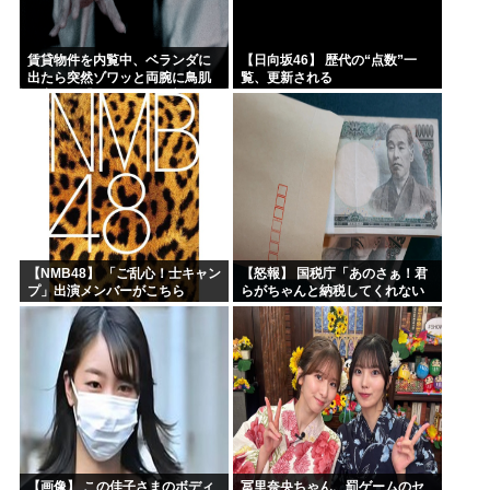
賃貸物件を内覧中、ベランダに
【日向坂46】 歴代の“点数”一
出たら突然ゾワッと両腕に鳥肌
覧、更新される
が出た。「やっぱりこの部屋嫌
だ」と思った瞬間、体が前にド
ンッと突き飛ばされて…
【NMB48】 「ご乱心！士キャン
【怒報】 国税庁「あのさぁ！君
プ」出演メンバーがこちら
らがちゃんと納税してくれない
とこうなっちゃうけどどうす
る？！」←これw w w w w w w w
【画像】 この佳子さまのボディ
冨里奈央ちゃん、罰ゲームのセ