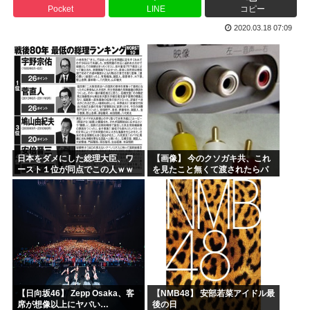
Pocket
LINE
コピー
高市首相、出張マッサージへ
2020.03.18 07:09
アキバ冥途戦争とかいうアニメwww
【画像】小池百合子×高市早苗
【高市】ゴラム(56歳)、女子中学生をナイフで脅し性的暴...
5ちゃんのどこでもいいけど、日本人の税金使って日本人批判...
海外「あるある！」日本を旅行した外国人が患う新たな症状「...
日本をダメにした総理大臣、ワ
【画像】 今のクソガキ共、これ
ースト１位が同点でこの人ｗｗ
を見たこと無くて渡されたらパ
ｗｗｗｗ
ニクるらしいｗｗｗｗｗｗｗｗ
ｗｗｗｗｗ
【日向坂46】 Zepp Osaka、客
【NMB48】 安部若菜アイドル最
席が想像以上にヤバい…
後の日