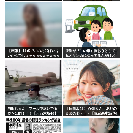
【画像】 16歳でこのお◯ぱいは
彼氏が『この車』買おうとして
いかんでしょｗｗｗwｗｗｗｗｗ
私とケンカになってるんだけど
ｗｗｗ❤
ｗｗｗｗｗｗ
与田ちゃん、プールで泳いでる
【日向坂46】 かほりん、ありの
姿を公開！！！【元乃木坂46】
ままの姿・・・【藤嶌果歩1st写
真集】