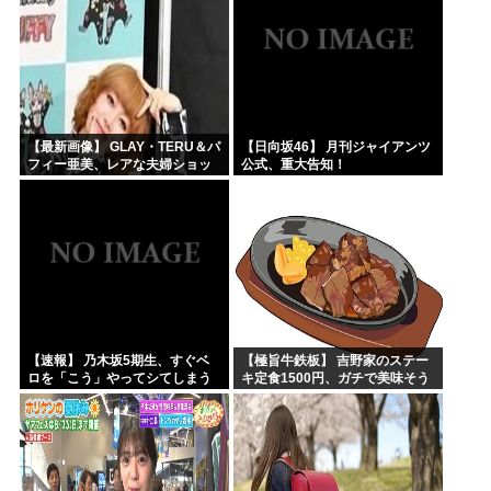
【最新画像】 GLAY・TERU＆パ
【日向坂46】 月刊ジャイアンツ
フィー亜美、レアな夫婦ショッ
公式、重大告知！
トを公開してしまう！
【速報】 乃木坂5期生、すぐベ
【極旨牛鉄板】 吉野家のステー
ロを「こう」やってシてしまう
キ定食1500円、ガチで美味そう
ｗｗｗｗｗｗ
ｗｗｗ