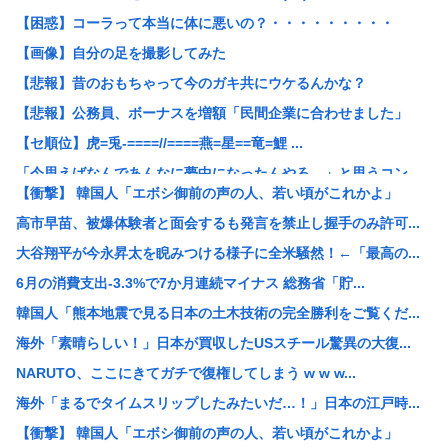
【困惑】コーラって本当に体に悪いの？・・・・・・・・・
【画像】自分の足を撮影してみた
【悲報】昔のおもちゃって今のガキ共にウケるんかな？
【悲報】公務員、ボーナスを増額「民間企業に合わせました」
【セ順位】虎=兎-====//====燕=星==竜=鯉 ...
「今思えばなんであんなに夢中になったんやろ…」と思うコン...
【衝撃】 韓国人「エボシ御前の声の人、若い頃がこれかよ」
ワンピースの「世界に5種しかない飛行能力」ついに謎が判明...
高市早苗、被爆体験者と面会するも発言を禁止し握手のみ許可...
【悲報】大阪で白昼堂々誘拐事件発生 www
大谷翔平が今永昇太を睨みつける様子に全米騒然！←「最高の...
国税 ギャンブル脱税パパ活etc..「こんなことでは国民...
6月の消費支出-3.3%で7か月連続マイナス 総務省「貯...
【悲報】開示請求が届いた…
韓国人「熊本地震で見る日本の土木技術の完全勝利をご覧くだ...
【九州名物】鶏刺し食べた医師、全身麻痺へ…「死んだほうが...
海外「素晴らしい！」日本が買収したUSスチール驚異の大復...
【悲報】思春期の娘に「キモッ」と言われたお父さん、グレる
NARUTO、ここにきてガチで復権してしまう w w w...
京大病院、脳腫瘍摘出手術で誤って腫瘍の無い部位を摘出 脳...
海外「まるでタイムスリップしたみたいだ…！」日本の江戸時...
【悲報】中居正広「俺が来たことは内緒だべ」極秘で熊本でボ...
【衝撃】 韓国人「エボシ御前の声の人、若い頃がこれかよ」
【悲報】初の日本代表で出番なし、福田正博「使わないんだっ...