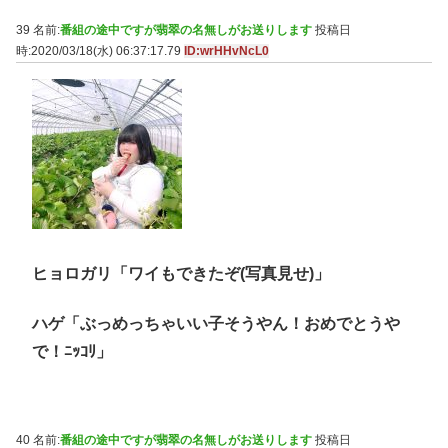
39 名前:
番組の途中ですが翡翠の名無しがお送りします
投稿日
時:2020/03/18(水) 06:37:17.79
ID:wrHHvNcL0
ヒョロガリ「ワイもできたぞ(写真見せ)」
ハゲ「ぶっめっちゃいい子そうやん！おめでとうや
で！ﾆｯｺﾘ」
40 名前:
番組の途中ですが翡翠の名無しがお送りします
投稿日