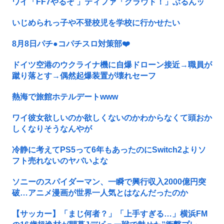
ワイ「FF7やるぞ 」ティファ「クラウド！」ぶるんッ
いじめられっ子や不登校児を学校に行かせたい
8月8日パチ●コパチスロ対策部❤️
ドイツ空港のウクライナ機に自爆ドローン接近→職員が
蹴り落とす→偶然起爆装置が壊れセーフ
熱海で旅館ホテルデートwww
ワイ彼女欲しいのか欲しくないのかわからなくて頭おか
しくなりそうなんやが
冷静に考えてPS5って6年もあったのにSwitch2よりソ
フト売れないのヤバいよな
ソニーのスパイダーマン、一瞬で興行収入2000億円突
破…アニメ漫画が世界一人気とはなんだったのか
【サッカー】「まじ何者？」「上手すぎる…」横浜FM