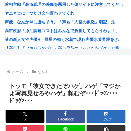
首相官邸「高市総理の映像を悪用した偽サイトに注意してくだ...
KDDI、楽天への回線貸し出し終了へ 都市部で9月末に
ヤニネコに一つだけ文句言わせてくれ
『この美人と結婚できる権利』が100万円だったらどっち選...
声優、なんかAIに勝ちそう。「声も「人格の象徴」明記、法...
【画像】骨格ストレートな女さん、絶対に男受けが悪いカラダ...
高市政府「原油調達コストはみんなで負担してもらうわよ！」
日産e-power、無給油で1980km走行しギネス記録...
謎の新人女性声優H、彗星の如く水着で現れ声優水着界隈をざ...
【画像】思わず保存したくなる「笑える画像・最高な画像」貼...
【高市】「フキハラのプロ」高市早苗のほっぺたをプクッと膨...
NHK「連続テレビ小説」で描いてほしい著名人【朝ドラ】
大谷翔平が今永昇太を睨みつける様子に全米騒然！←「最高の...
海外「W杯は八百長だった」FIFA会長支持を表明したサッ...
ホーム
なんJ
例のダンスアニメの作者、ヤバすぎる
高市早苗の消費税減税、93%が「賛成」www
トッモ「彼女できたぞハゲ」ハゲ「マジか
ワイ小学生やけどアナログで絵描いたから見て
よ写真見せろやハゲ」頼むぞ･･･ﾄﾞｯｸﾝ･･･
ﾄﾞｯｸﾝ･･･
国家情報局のスパイ通報フォーム、マイクロソフト365だっ...
ハンターハンターのゴンっておるやん
ちいかわのモモンガ、逝きそう
X
Facebook
はてブ
韓国人「韓国に10年間の出場権剥奪や過去ワールドカップ、...