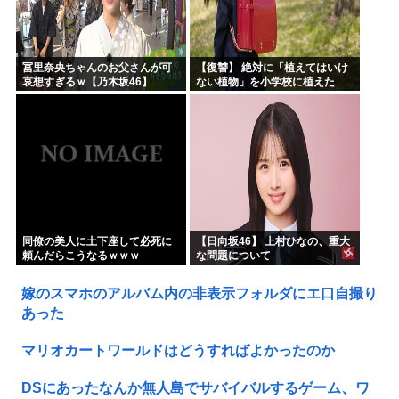
冨里奈央ちゃんのお父さんが可
【復讐】 絶対に「植えてはいけ
哀想すぎるｗ【乃木坂46】
ない植物」を小学校に植えた
→20年経って見に行くと…
「！？」衝撃の光景が・・・
同僚の美人に土下座して必死に
【日向坂46】 上村ひなの、重大
頼んだらこうなるｗｗｗ
な問題について
嫁のスマホのアルバム内の非表示フォルダにエ口自撮り
あった
マリオカートワールドはどうすればよかったのか
DSにあったなんか無人島でサバイバルするゲーム、ワ