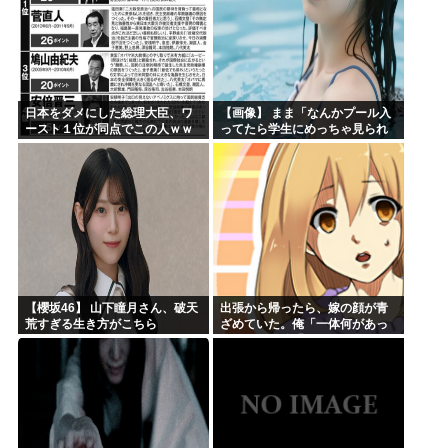
日本をダメにした総理大臣、ワ
【画像】 まま「なんかプール入
ースト１位が同点でこの人ｗｗ
ってたら学生にめっちゃ見られ
ｗｗｗｗ
たw」
【櫻坂46】 山下瞳月さん、破天
出張から帰ったら、嫁の顔が青
荒すぎる生き方がこちら
ざめていた。俺「一体何があっ
たんだ？」嫁「…」→子供たち
に話を聞くと…