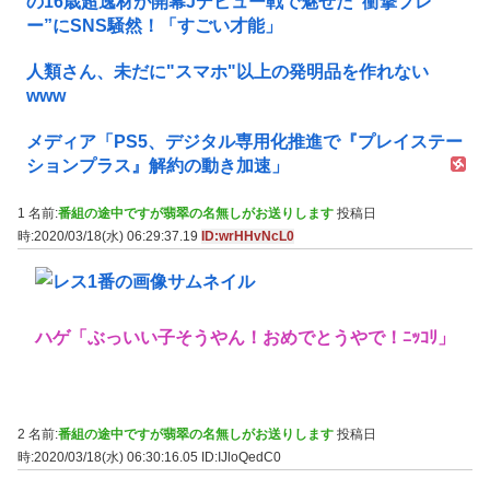
の16歳超逸材が開幕Jデビュー戦で魅せた”衝撃プレ
ー”にSNS騒然！「すごい才能」
人類さん、未だに"スマホ"以上の発明品を作れない
www
メディア「PS5、デジタル専用化推進で『プレイステー
ションプラス』解約の動き加速」
1 名前:
番組の途中ですが翡翠の名無しがお送りします
投稿日
時:2020/03/18(水) 06:29:37.19
ID:wrHHvNcL0
ハゲ「ぶっいい子そうやん！おめでとうやで！ﾆｯｺﾘ」
2 名前:
番組の途中ですが翡翠の名無しがお送りします
投稿日
時:2020/03/18(水) 06:30:16.05
ID:IJloQedC0