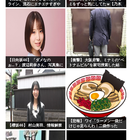
ライン、流石にエチエチすぎや
ミをずっと気にしてたｗ【乃木
ろ！
坂46】
【日向坂46】 「ダメなの
【衝撃】 大阪府警、ミナミの“ベ
ぉ...？」渡辺莉奈さん、写真集に
トナムビル”を家宅捜索した結
興味津々
果・・・・・・
【悲報】 ワイ「ラーメン一袋だ
【櫻坂46】 村山美羽、情報解禁
けじゃ足らんわ！二袋作った
ろ！」→結果ｗｗｗ