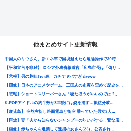
他まとめサイト更新情報
中国人のリウさん、新エネ車で国境越えたら遠隔操作で30時...
【平和宣言を非難】 ロシア外務省報道官「広島市長は『偽り...
【悲報】男の趣味Tier表、ガチでヤバすぎるwww
【画像】日本のアニメやゲーム、三国志の史実を歪めて歴史を...
【悲報】ショートスリーパーさん「寝たほうがいいのでは？」...
K-POPアイドルの約半数が3年後には姿を消す…損益分岐...
【鹿児島】 突然右折し路面電車と衝突 乗っていた男女3人...
【愕然】妻「夫から知らないシャンプーの匂いがする！変な店...
【画像】赤ちゃんを遺棄して逮捕の女さん(23)、公表され...