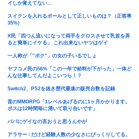
イしか覚えてない…
スイクンを入れるボールとして正しいものは？（正答率
35%）
X民「四つん這いになって両手をクロスさせて乳首を弄
ると簡単にイケる」 これ出来ないヤツはゲイ
一人称が「"ボク"」の女の子いるでしょ
ヤフコメ民の56%「この一年で給料が下がった」一体ど
んな仕事してんだよこいつら！？
Switch2、PS2を抜き歴代最速の販売台数を記録
昔のMMORPG「1レベルあげるのに1ヶ月かかります。
ボスは12時間毎に湧いて取り合いです」
パパにゲイなの言おうと思うんやが
アラサー♀だけど経験人数の少なさにびっくりしてる。