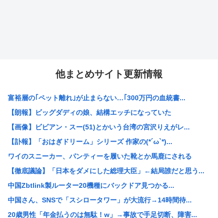
他まとめサイト更新情報
富裕層の｢ペット離れ｣が止まらない…｢300万円の血統書...
【朗報】ビッグダディの娘、結構エッチになっていた
【画像】ビビアン・スー(51)とかいう台湾の宮沢りえがレ...
【訃報】「おはぎドリーム」シリーズ 作家の(*´ω`*)...
ワイのスニーカー、パンティーを履いた靴とか馬鹿にされる
【徹底議論】「日本をダメにした総理大臣」←結局誰だと思う...
中国Zbtlink製ルーター20機種にバックドア見つかる...
中国さん、SNSで「スシロータワー」が大流行→14時間待...
20歳男性「年金払うのは無駄！w」→事故で手足切断、障害...