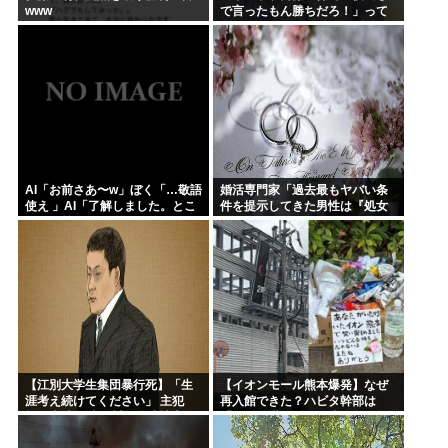
www
で言ったもん勝ちだろ！」って
キレてる人いるけど、まず付き
合ってない人とそんな事しなき
ゃいいのでは？
AI「お前さあ〜w」ぼく「…敬語
婚活専門家「過去最もヤバい条
使え 」AI「了解しました。とこ
件を提示してきた男性は『処女
ろでお前はどう思いますか？」
信仰』」ケンモメン…
これ
【江別大学生集団暴行死】「生
【イオンモール熊本爆発】なぜ
涯考え続けてください」 主犯
再入館できた？ハビタ幹部は
格・当時18歳の川口侑斗被告に
「モール職員は引き止めなかっ
無期懲役の判決「理不尽以外の
た」イオン「運用を徹底できな