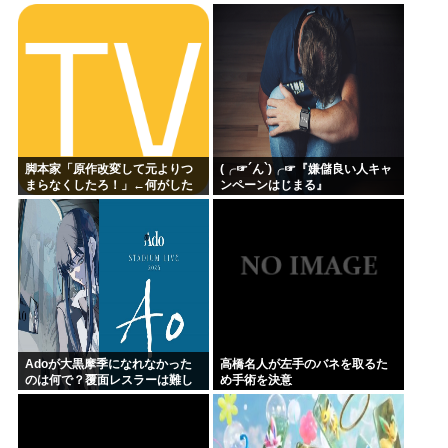
脚本家「原作改変して元よりつ
(╭☞´ん`)╭☞『嫌儲良い人キャ
まらなくしたろ！」←何がした
ンペーンはじまる』
いの？
Adoが大黒摩季になれなかった
高橋名人が左手のバネを取るた
のは何で？覆面レスラーは難し
め手術を決意
いよね