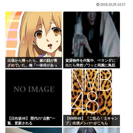
2019.10.25 14:17
氷河期世代『ルッキズムが一番酷かったのは00年代、こうい...
海外「日本なんて行くんじゃなかった…」 日本を知ってしま...
ちいかわ映画見てきたんやがバッドエンドすぎん？
熊本県民「俺たち逆らわねえだぁ！自民党様に従いますだぁ！...
お絵描きAIくん、読む本が決まらない、可愛い女の子も作れ...
お前らお盆の準備をしたか？国父安倍晋三が天国から帰ってく...
出張から帰ったら、嫁の顔が青
賃貸物件を内覧中、ベランダに
ざめていた。俺「一体何があっ
出たら突然ゾワッと両腕に鳥肌
たんだ？」嫁「…」→子供たち
が出た。「やっぱりこの部屋嫌
に話を聞くと…
だ」と思った瞬間、体が前にド
ンッと突き飛ばされて…
【日向坂46】 歴代の“点数”一
【NMB48】 「ご乱心！士キャン
覧、更新される
プ」出演メンバーがこちら