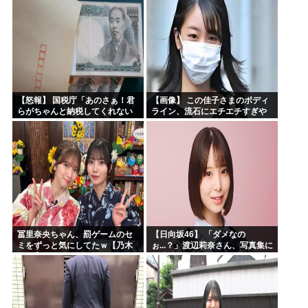
【怒報】 国税庁「あのさぁ！君
【画像】 この佳子さまのボディ
らがちゃんと納税してくれない
ライン、流石にエチエチすぎや
とこうなっちゃうけどどうす
ろ！
る？！」←これw w w w w w w w
冨里奈央ちゃん、罰ゲームのセ
【日向坂46】 「ダメなの
ミをずっと気にしてたｗ【乃木
ぉ...？」渡辺莉奈さん、写真集に
坂46】
興味津々