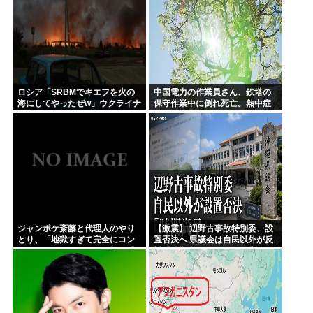
何ものでもない」
かった可能性」
ロシア「SRBMでキエフを火の
中国電力の作業員さん、鉄塔の
海にしてやったぜw」ウクライナ
保守作業中に倒れ死亡。熱中症
「我々もSRBMで反撃する
か
ぞ！」
ジャンポケ斎藤と代理人のやり
【激震】 辺野古事故特別委、設
とり、「地獄すぎて完全にコン
置否決へ 県議会は自民以外が反
トになってる……」と衝撃を受
対「時期尚早、総務企画委員会
ける人が続出中
でやれ」