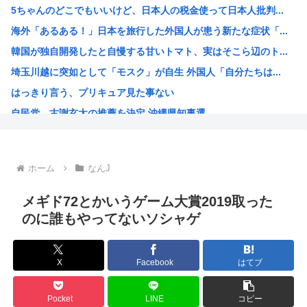
5ちゃんのどこでもいいけど、日本人の税金使って日本人批判...
共産党・志位氏「高市首相は非核三原則を今後堅持すると言わ...
海外「あるある！」日本を旅行した外国人が患う新たな症状「...
【画像】愛知の半グレ、怖すぎる→御尊顔がこちら…
韓国が独自開発したと自慢する甘いトマト、実はそこら辺のト...
「小泉やめろ」核巡る防衛相発言を批判、横浜駅西口で市民ら...
埼玉川越に突如として「モスク」が自生 外国人「自分たちは...
40代の独身って休日はなにしてるの？
はっきり言う、プリキュア見た事ない
【画像】グラドルさんの『胸』、丸見えになってしまうwww
自民党、古謝玄太の推薦を決定 沖縄県知事選
京大病院で医療ミス 脳腫瘍手術で「正常な組織」を誤って摘...
【映画悲報】日本(ジャップ)の映画界、完全に終わる…現代...
謎の人「あ！好きな絵師さんがPixiv更新してる！」
ホーム
なんJ
超かぐや姫！スピンオフ漫画、「超かぐやメシ」連載決定ww...
韓国人「大韓航空の熊本地震飲料水支援に対する日本人の反応...
メギド72とかいうゲーム大賞2019取った
【衝撃】 韓国人「170cmの日本人、40cmデカい相手...
のに誰もやってないソシャゲ
お前らってなんでみぃ山ってなんでアニメ化の前と後で意見が...
ワンピースの「世界に5種しかない飛行能力」発言の謎が遂に...
X
Facebook
はてブ
米農家「60kg作って1万8000円…コストは2万以上…...
井口裕香さん、「ケツ鍛えるより演技力鍛えろよ」とアニメフ...
Pocket
LINE
コピー