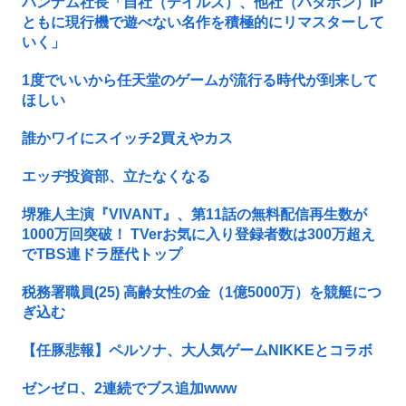
バンナム社長「自社（テイルズ）、他社（パタポン）IP
ともに現行機で遊べない名作を積極的にリマスターして
いく」
1度でいいから任天堂のゲームが流行る時代が到来して
ほしい
誰かワイにスイッチ2買えやカス
エッヂ投資部、立たなくなる
堺雅人主演『VIVANT』、第11話の無料配信再生数が
1000万回突破！ TVerお気に入り登録者数は300万超え
でTBS連ドラ歴代トップ
税務署職員(25) 高齢女性の金（1億5000万）を競艇につ
ぎ込む
【任豚悲報】ペルソナ、大人気ゲームNIKKEとコラボ
ゼンゼロ、2連続でブス追加www