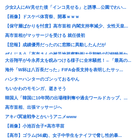
少女2人にAV見せた後「インコ見せる」と誘導…公園でわい...
【画像】ドスケベ体育祭、開幕ｗｗｗ
【保守層ばかりを忖度】高市首相 内閣支持率減少、女性天皇...
高市首相がマッサージを受ける 就任後初
【悲報】成績優秀だったのに窓際に異動したんだが
ぜんじろう「高市さんの被災地視察動画は北朝鮮の記録映画か...
大谷翔平が今永昇太を睨みつける様子に全米騒然！←「最高の...
【朗報】悠仁さま、ついに自力で『テント設営』！国民感動の...
海外「W杯は八百長だった」FIFA会長支持を表明したサッ...
ライフとかマルエツとか、特に何の取り柄もないスーパーが東...
ハンターハンターのゴンっておるやん
【悲報】17歳で無期懲役になった奴、怖いwww
ちいかわのモモンガ、逝きそう
【悲報】中国の強者女性「年齢のせいで誰も私と結婚してくれ...
韓国人「韓国に10年間の出場権剥奪や過去ワールドカップ、...
【画像あり】弱男「あのっ…！よかったらホテル…」女「ぷっ...
高市首相、出張マッサージへ
【鹿児島】突然右折し路面電車と衝突 乗っていた男女3人は...
アキバ冥途戦争とかいうアニメwww
中国メディア 中国製の「プレハブ住宅」に世界から注文が殺...
【画像】小池百合子×高市早苗
おっパブ行ってきた結果www
【高市】ゴラム(56歳)、女子中学生をナイフで脅し性的暴...
マーベルの新作格ゲー、俺ちゃんことデッドプール(CV子安...