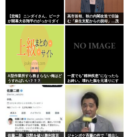
【悲報】 ニンダイさん、ピーク
高市首相、秋の内閣改造で目論
が開幕大谷翔平のがっかりダイ
む「麻生支配からの脱却」…茂
レクトだったと言われてしまう
木敏充氏も小林鷹之氏もクビ
A型作業所すら務まらない俺はど
一度でも"精神疾患"になったら
うすればいい？？？
お終い。壊れた脳を元通りにす
る医療技術は無い。
佐藤二朗、沈黙を破り勝利宣言
ジャンポケ斉藤の件で「後出し