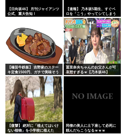
【日向坂46】 月刊ジャイアンツ
【速報】 乃木坂5期生、すぐベ
公式、重大告知！
ロを「こう」やってシてしまう
ｗｗｗｗｗｗ
【極旨牛鉄板】 吉野家のステー
冨里奈央ちゃんのお父さんが可
キ定食1500円、ガチで美味そう
哀想すぎるｗ【乃木坂46】
ｗｗｗ
【復讐】 絶対に「植えてはいけ
同僚の美人に土下座して必死に
ない植物」を小学校に植えた
頼んだらこうなるｗｗｗ