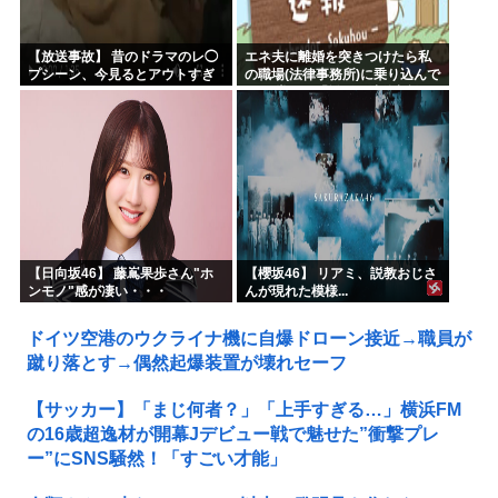
【放送事故】 昔のドラマのレ◯
エネ夫に離婚を突きつけたら私
プシーン、今見るとアウトすぎ
の職場(法律事務所)に乗り込んで
る・・・
きた 堂々と「離婚の法律相談で
す。母の薦めでこちらに参りま
した」と言っているが、...
【日向坂46】 藤嶌果歩さん"ホ
【櫻坂46】 リアミ、説教おじさ
ンモノ"感が凄い・・・
んが現れた模様...
ドイツ空港のウクライナ機に自爆ドローン接近→職員が
蹴り落とす→偶然起爆装置が壊れセーフ
【サッカー】「まじ何者？」「上手すぎる…」横浜FM
の16歳超逸材が開幕Jデビュー戦で魅せた”衝撃プレ
ー”にSNS騒然！「すごい才能」