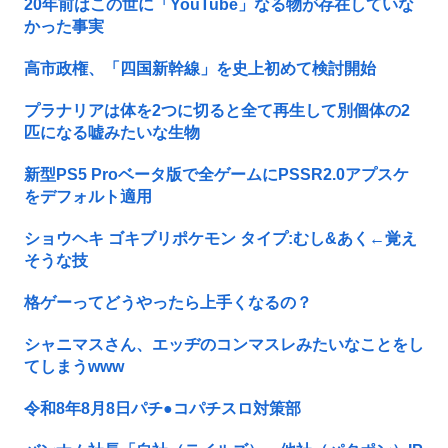
20年前はこの世に「YouTube」なる物が存在していな
かった事実
高市政権、「四国新幹線」を史上初めて検討開始
プラナリアは体を2つに切ると全て再生して別個体の2
匹になる嘘みたいな生物
新型PS5 Proベータ版で全ゲームにPSSR2.0アプスケ
をデフォルト適用
ショウヘキ ゴキブリポケモン タイプ:むし&あく←覚え
そうな技
格ゲーってどうやったら上手くなるの？
シャニマスさん、エッヂのコンマスレみたいなことをし
てしまうwww
令和8年8月8日パチ●コパチスロ対策部