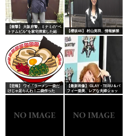
【衝撃】 大阪府警、ミナミの“ベ
【櫻坂46】 村山美羽、情報解禁
トナムビル”を家宅捜索した結
果・・・・・・
【悲報】 ワイ「ラーメン一袋だ
【最新画像】 GLAY・TERU＆パ
けじゃ足らんわ！二袋作った
フィー亜美、レアな夫婦ショッ
ろ！」→結果ｗｗｗ
トを公開してしまう！