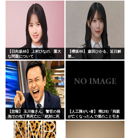
→20年経って見に行くと…
「！？」衝撃の光景が・・・
【日向坂46】 上村ひなの、重大
【櫻坂46】 森田ひかる、近日解
な問題について
禁...
【悲報】 玉川徹さん、警官の発
【人工障がい者】 甥(28)「両親
泡での包丁男死亡に「絶対に死
が亡くなったんで僕のこと引き
刑にならない罪なのに警察が死
取ってほしいんですけど！」な
刑にした！」 → 元警官のマジレ
んでいい年したヒキニートを引
スがコチラ → ………
き取らなきゃいけないんだ...