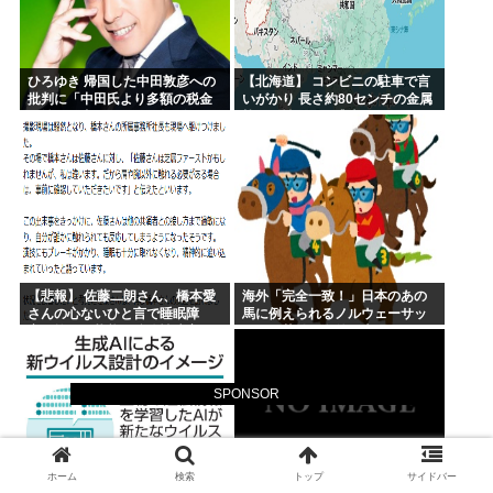
ひろゆき 帰国した中田敦彦への
【北海道】 コンビニの駐車で言
批判に「中田氏より多額の税金
いがかり 長さ約80センチの金属
を納めた者だけが石を投げなさ
棒で男性を殴り逃走 アフガニス
い」
タン国籍（パート従業員 51）を
再逮捕 ※職務質問で警...
【悲報】 佐藤二朗さん、橋本愛
海外「完全一致！」日本のあの
さんの心ないひと言で睡眠障
馬に例えられるノルウェーサッ
害・抑うつ状態・強迫性障害悪
カーの英雄に海外が大騒ぎ
化し病気の治療のため楽屋訪問
したと新潮で暴露
SPONSOR
ホーム
検索
トップ
サイドバー