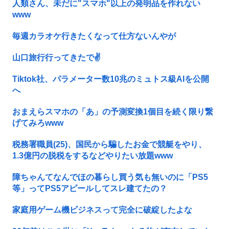
人類さん、未だに"スマホ"以上の発明品を作れない
www
毎週カラオケ行きたくなって仕方ないんやが
山口旅行行ってきたで✌️
Tiktok社、パラメーター数10兆のミュトス級AIを公開
へ
おまえらスマホの「あ」の予測変換1個目を続く限り繋
げてみろwww
税務署職員(25)、国民から騙したお金で競艇をやり、
1.3億円の脱税をするなどやりたい放題www
障ちゃんてなんでほの暮らし買う気も無いのに「PS5
等」ってPS5アピールしてスレ建てたの？
家庭用ゲーム機ビジネスって完全に破綻したよな