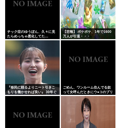
チック症のゆうぽん、久々に見
【悲報】 ポケポケ、1年で1600
たらめっちゃ悪化してた…
万人が引退・・・
『移民に頼るよりニート引きこ
ごめん、ワンルーム住んでる奴
もりを働かせれば良い』 30年ぐ
って女呼んだときにウ●コのブリ
らい言ってるけど絶対に実現し
ブリ音どうしてんの？？
ない理由www