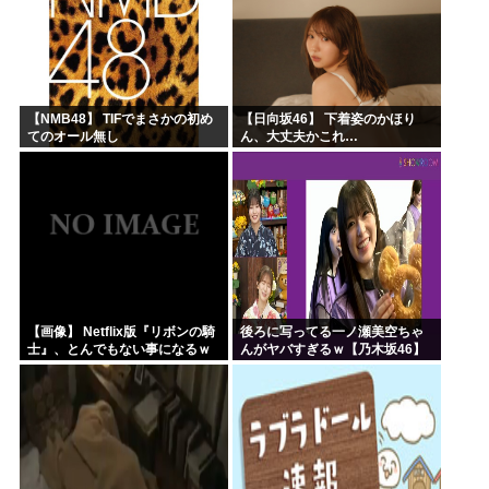
【NMB48】 TIFでまさかの初め
【日向坂46】 下着姿のかほり
てのオール無し
ん、大丈夫かこれ…
【画像】 Netflix版『リボンの騎
後ろに写ってる一ノ瀬美空ちゃ
士』、とんでもない事になるｗ
んがヤバすぎるｗ【乃木坂46】
ｗｗｗｗ