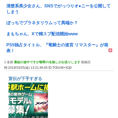
清楚系美少女さん、SNSでがっつりオ●ニーを公開して
しまう
ぼっちでプラネタリウムって異端か？
まもちゃん、Xで精スプ配信開始www
PS5独占タイトル、『竜騎士の迷宮 リマスター』が発
表！
1 名前:
番組の途中ですが翡翠の名無しがお送りします
投稿日
時:2019/10/25(金) 13:21:46.65
ID:TODzW+XQ0
宣伝が下手すぎる