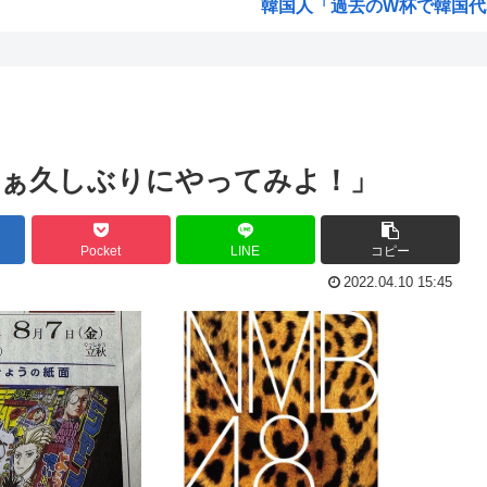
韓国人「過去のW杯で韓国代表
全崩...
旧安倍派、高市の重用により復
み ...
韓国人「日本メディアが200
福岡県議会「みかじめ料」自民
大人気声優水瀬いのりさんの
なぁ久しぶりにやってみよ！」
15歳少女に性的暴行した5
【海外の反応】 アルゼンチン協
Pocket
LINE
コピー
ジャンポケ斉藤の弁護士「ロケ
2022.04.10 15:45
「飯塚幸三は上級国民だから逮
前
ジョジョ3部のスタンド、パ
員の...
高市早苗が全裸でガニ股オ●ニー
！」...
海外「日本人はなんて気高いん
...
海外「子宮頸部には神経がない
b...
【愛知・長久手市】ジブリパー