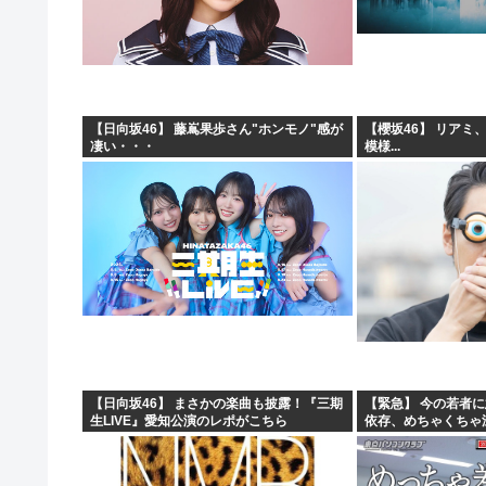
【日向坂46】 藤嶌果歩さん"ホンモノ"感が
【櫻坂46】 リアミ
凄い・・・
模様...
【日向坂46】 まさかの楽曲も披露！『三期
【緊急】 今の若者
生LIVE』愛知公演のレポがこちら
依存、めちゃくちゃ深刻
w w w w w