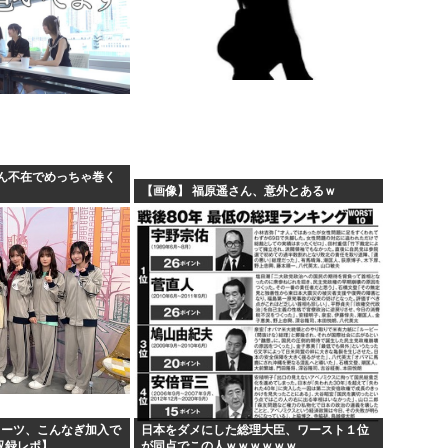
ん不在でめっちゃ巻く
【画像】 福原遥さん、意外とあるｗ
ミーツ、こんなぎ加入で
日本をダメにした総理大臣、ワースト１位
開収録レポ】
が同点でこの人ｗｗｗｗｗｗ