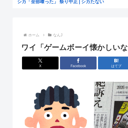
シカ「全部喰った」 祭り中止 | シカたない
国連事務総長「お金がありません。このままでは国連が完
「非常に残念」高市総理と面会決定も…発言不可、握手の
大阪の花火大会、民度がレベチwww
ホーム
なんJ
［社説］永住厳格化で外国人の定着意欲をそぐな
ワイ「ゲームボーイ懐かしい
KーPOPアイドル、「BABYMONSTER」「ILLI...
【画像】久保πボインボイン
X
Facebook
はてブ
ドイツ、猛暑による死者が9600人に
【NASA開発】3,980円の冷感ポンチョ、-15℃の謳...
【悲報】わいの婚約者の実家、キチゲエすぎて破談寸
【イオンモール熊本】 一転して話が変わってくる「従業
人んちで宅飲みワイ「ゴムある？」家主の女さん「はぁ？
世界のケイスケ・ホンダ「ラーメン700円は安すぎる！20
【悲報】人気アニメ「メイドインアビス」、主題歌にVTu