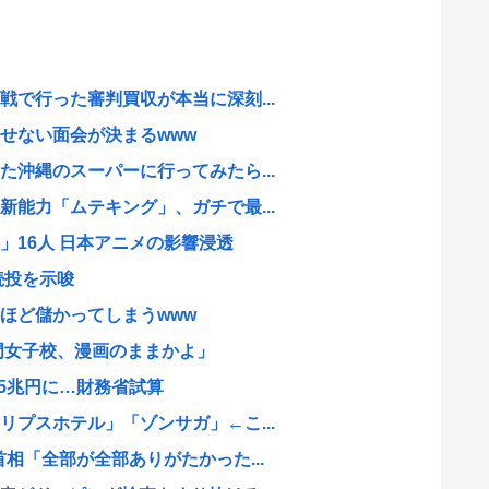
で行った審判買収が本当に深刻...
せない面会が決まるwww
沖縄のスーパーに行ってみたら...
能力「ムテキング」、ガチで最...
」16人 日本アニメの影響浸透
続投を示唆
ほど儲かってしまうwww
門女子校、漫画のままかよ」
45兆円に…財務省試算
プスホテル」「ゾンサガ」←こ...
相「全部が全部ありがたかった...