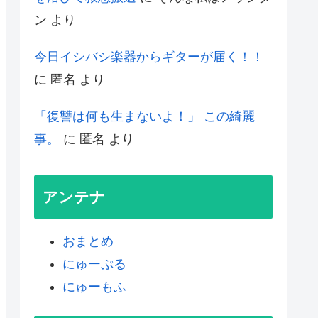
ン
より
今日イシバシ楽器からギターが届く！！
に
匿名
より
「復讐は何も生まないよ！」 この綺麗
事。
に
匿名
より
アンテナ
おまとめ
にゅーぷる
にゅーもふ