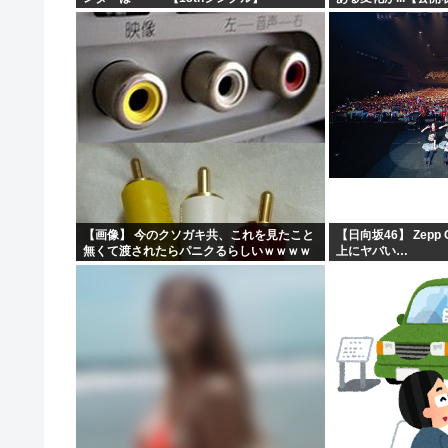
【画像】 今のクソガキ共、これを見たこと
【日向坂46】 Zepp
無くて渡されたらパニクるらしいｗｗｗｗ
上にヤバい…
ｗｗｗｗｗｗｗｗｗ