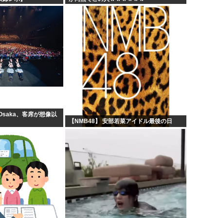
 Osaka、客席が想像以
【NMB48】 安部若菜アイドル最後の日