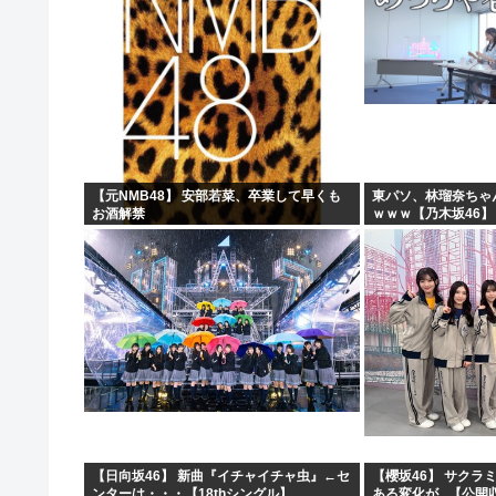
【元NMB48】 安部若菜、卒業して早くも
東パソ、林瑠奈ちゃ
お酒解禁
ｗｗｗ【乃木坂46】
【日向坂46】 新曲『イチャイチャ虫』←セ
【櫻坂46】 サクラ
ンターは・・・【18thシングル】
ある変化が...【公