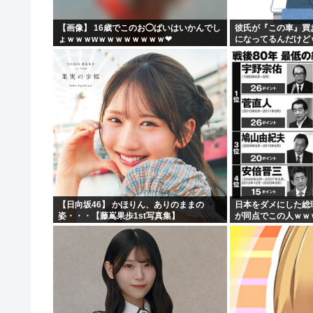
【画像】 16歳でこのお◯ぱいはいかんでし
彼氏が『この車』買
ょｗｗｗwｗｗｗｗｗｗｗｗ❤
になってるんだけど
【日向坂46】 かほりん、ありのままの
日本をダメにした総
姿・・・【藤嶌果歩1st写真集】
が同点でこの人ｗｗ