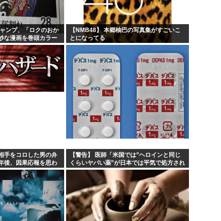
ちいかわのモモンガ、逝く模
内規...
4時だから窓から4回安倍晋
ジャンプ、「ロクのおか
【NMB48】 本郷柚巴の写真集がすごいこ
妙な漫画を巻頭カラー
とになってる
処分...
【画像】今期の覇権アニメが『
部切る
何？...
トランプの支持率低迷中の共和
相手をコロした男の弁
【警告】 医師「米国では”ヘロインと同じ
年後、因果応報を思わ
くらいヤバい薬”が日本では平気で処方され
てる」