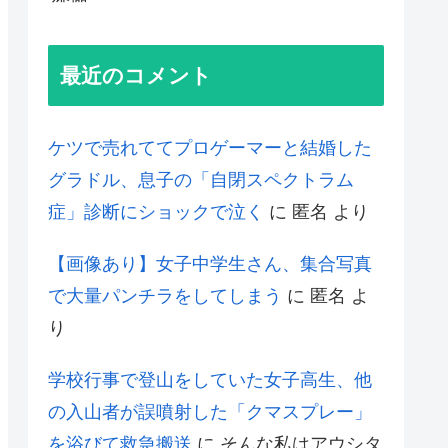
最近のコメント
ケツで売れててプロゲーマーと結婚した
グラドル、息子の「自閉スペクトラム
症」診断にショックで泣く
に
匿名
より
【画像あり】女子中学生さん、集合写真
で大量パンチラをしてしまう
に
匿名
よ
り
学校行事で登山をしていた女子高生、他
の入山者が誤噴射した「クマスプレー」
を浴びて救急搬送
に
そんな私はアウシタ