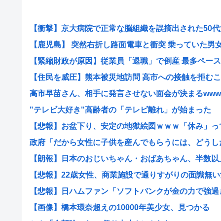
【衝撃】京大病院で正常な脳組織を誤摘出された50代女
【鹿児島】 突然右折し路面電車と衝突 乗っていた男女3人
【緊縮財政が原因】従業員「退職」で倒産 最多ペース
【住民を威圧】熊本被災地訪問 高市への接触を拒むこの
高市早苗さん、相手に発言させない面会が決まるwww
"テレビ大好き"高齢者の「テレビ離れ」が始まった
【悲報】お盆下り、安定の地獄絵図ｗｗｗ「休み」って何
政府「だから女性に子供を産んでもらうには、どうしたら
【朗報】日本のおじいちゃん・おばあちゃん、半数以上が
【悲報】22歳女性、商業施設で通りすがりの面識無い女
【悲報】日ハムファン「ソフトバンクが金の力で強過ぎる
【画像】橋本環奈超えの10000年美少女、見つかる