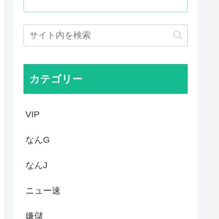
様
三連呼した
天幕シャドウガール』に決まっ...
党、中間選挙では「民主党はも...
カテゴリー
VIP
なんG
なんJ
ニュー速
嫌儲