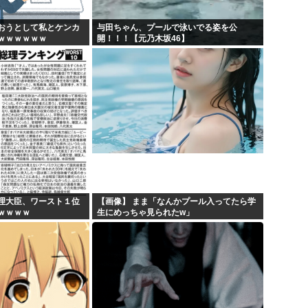
おうとして私とケンカ
与田ちゃん、プールで泳いでる姿を公
ｗｗｗｗｗｗ
開！！！【元乃木坂46】
理大臣、ワースト１位
【画像】 まま「なんかプール入ってたら学
ｗｗｗｗ
生にめっちゃ見られたw」