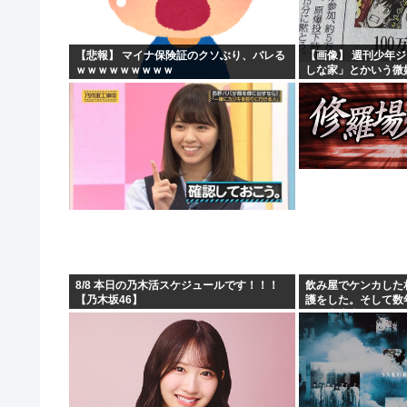
【緊急高市速報】ガス警報器、受注停止。
【熊本地震】イオンモール熊本 従業員の避難誘導で、社
【悲報】 マイナ保険証のクソぶり、バレる
【画像】 週刊少年
ｗｗｗｗｗｗｗｗｗ
しな家」とかいう微
わいせつな行為疑いで逮捕 エジプト国籍の男性を不起訴
にしたせいで100万
海外「海外発祥なのに、今では日本で定着してるものって
8/8 本日の乃木活スケジュールです！！！
飲み屋でケンカした
【乃木坂46】
護をした。そして数
せる出来事が…