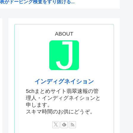
がドーピング検査をすり抜ける...
権へ！ 「萩生田幹事長」案が...
2年ワールドカップ韓国準決勝...
党県議団の幹部から約2000...
ABOUT
X乗っ取り事件、いまだに未解決
4歳、明らかにケンモメン
会、FIFA会長に確固たる...
バスには運転手いた。常識的に...
捕されない」は間違いだった…...
インディグネイション
ワーが色々おかしいwww
5chまとめサイト翡翠速報の管
理人・インディグネイションと
してる動画 or 高市早苗...
申します。
だ！」 英高級紙も驚愕した極...
スキマ時間のお供にどうぞ。
ので痛みは感じませんよ」医者...
クに新施設誕生へ 「風の谷の...