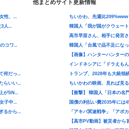
他まとめサイト更新情報
性、...
ちいかわ、先週比209%www
...
韓国人「我が国がクウェート戦
高市早苗さん、相手に発言さ
コワ...
韓国人「台風で品不足になった
【画像】ハンターハンターの新
インドネシアに「ドラえもん
だっ...
トランプ、2028年も大統領
いい...
ちいかわの映画、見れば見る
SN...
【衝撃】 韓国人「日本の名
子中...
国債の利払い費2035年には
から...
「アキバ冥途戦争」「アポカリ
【高市PV動画】被災者から首