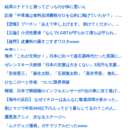
結局エナドリと酒ってどっちのが体に悪いん
記者「中革連は食料品消費税ゼロを公約に掲げていたが？」→...
【悲報】プーチン「あえて申し上げます。 助けてください。...
【正論】小児性愛者「なんでLGBTが守られて僕らは守られ...
【超愕】皮膚科の薬すごすぎワロタwww
地震らしい
海外「これが文明か！」日本に比べて超石器時代だった英国に...
【画像】松本人志さん、大勢の若いファンに囲まれてご満悦
ゼレンスキー大統領「日本の支援は大きくない」3兆円も支援...
【画像】田舎のオフィスレディのTikTok、えっちすぎる
「安倍晋三」「麻生太郎」「石原慎太郎」「高市早苗」 無礼...
韓国人「日本で新発売Galaxy Z Foldが売り切れ...
ひなこのーと作者、ついに限界突破
【画像】辻希空ちゃん、顔だけで普通に使える
韓国、日本で韓国籍のインフルエンサーが7台の車に当て逃げ...
地球に落下する人工衛星のアルミニウムが大気に及ぼす影響を...
【海外の反応】 なぜイチローはあんなに敬遠四球が多かった...
【朗報】みいちゃんと山田さん、大物漫画家たちから絶賛され...
割とマジで年収400以下の人ってどう暮らしてるの？この人...
【画像】ワイがBBA先輩から送られてきたライン、見るに耐...
露悪系アニメ、次なるステージへ
【予算100万】 市長「特定外来生物クビアカは気持ち悪い...
「ムクゲェジ漫画」ガチでリアルだったwww
日本の伝統文化『花火大会』、この5年で4分の1が消滅して...