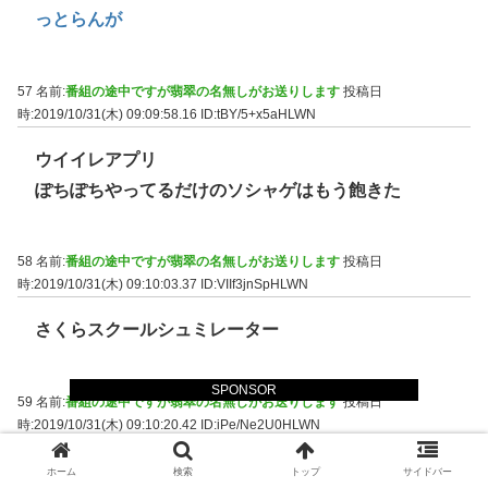
っとらんが
57 名前:
番組の途中ですが翡翠の名無しがお送りします
投稿日
時:2019/10/31(木) 09:09:58.16
ID:tBY/5+x5aHLWN
ウイイレアプリ
ぽちぽちやってるだけのソシャゲはもう飽きた
58 名前:
番組の途中ですが翡翠の名無しがお送りします
投稿日
時:2019/10/31(木) 09:10:03.37
ID:VIIf3jnSpHLWN
さくらスクールシュミレーター
SPONSOR
59 名前:
番組の途中ですが翡翠の名無しがお送りします
投稿日
時:2019/10/31(木) 09:10:20.42
ID:iPe/Ne2U0HLWN
>>58
ホーム
検索
トップ
サイドバー