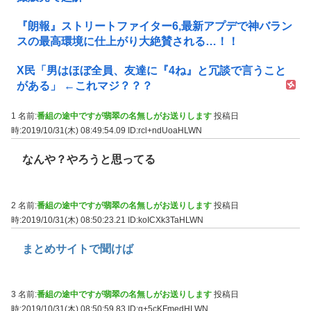
『朗報』ストリートファイター6,最新アプデで神バラン
スの最高環境に仕上がり大絶賛される…！！
X民「男はほぼ全員、友達に『4ね』と冗談で言うこと
がある」 ←これマジ？？？
1 名前:
番組の途中ですが翡翠の名無しがお送りします
投稿日
時:2019/10/31(木) 08:49:54.09
ID:rcl+ndUoaHLWN
なんや？やろうと思ってる
2 名前:
番組の途中ですが翡翠の名無しがお送りします
投稿日
時:2019/10/31(木) 08:50:23.21
ID:koICXk3TaHLWN
まとめサイトで聞けば
3 名前:
番組の途中ですが翡翠の名無しがお送りします
投稿日
時:2019/10/31(木) 08:50:59.83
ID:q+5cKFmedHLWN