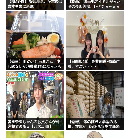
【NMB48】 安部若菜、卒業後は
【動画】 御当地アイドルだった
吉本興業に所属
頃の今田美桜、レベチｗｗｗｗ
ｗｗｗｗｗｗｗｗｗｗｗｗｗｗ
【悲報】 町のお弁当屋さん「申
【日向坂46】 高井俐香×鶴崎仁
し訳ないが消費税1%になったら
香、すごい・・・
その分商品代を値上げするわ」
冨里奈央ちゃんのお父さんが可
【悲報】 米の値段大暴落の危
哀想すぎるｗ【乃木坂46】
機。在庫が山程ある状態で新米
の収穫始まる。「米農家が生活
できない」