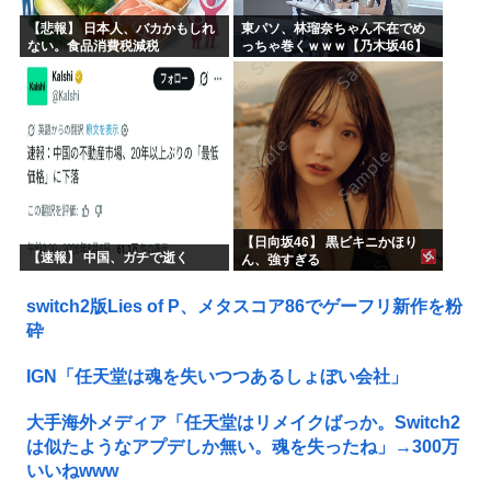
【悲報】 日本人、バカかもしれ
東パソ、林瑠奈ちゃん不在でめ
ない。食品消費税減税
っちゃ巻くｗｗｗ【乃木坂46】
（8%→1%）に93.2%の国民が
賛成してしまう
【日向坂46】 黒ビキニかほり
【速報】 中国、ガチで逝く
ん、強すぎる
switch2版Lies of P、メタスコア86でゲーフリ新作を粉
砕
IGN「任天堂は魂を失いつつあるしょぼい会社」
大手海外メディア「任天堂はリメイクばっか。Switch2
は似たようなアプデしか無い。魂を失ったね」→300万
いいねwww