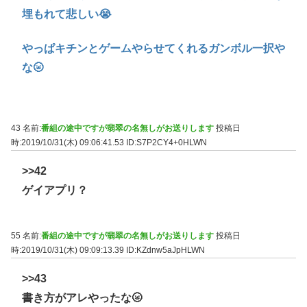
埋もれて悲しい😭
やっぱキチンとゲームやらせてくれるガンボル一択や
な🌝
43 名前:
番組の途中ですが翡翠の名無しがお送りします
投稿日
時:2019/10/31(木) 09:06:41.53
ID:S7P2CY4+0HLWN
>>42
ゲイアプリ？
55 名前:
番組の途中ですが翡翠の名無しがお送りします
投稿日
時:2019/10/31(木) 09:09:13.39
ID:KZdnw5aJpHLWN
>>43
書き方がアレやったな🌝