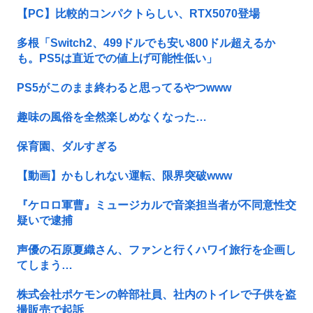
【PC】比較的コンパクトらしい、RTX5070登場
多根「Switch2、499ドルでも安い800ドル超えるか
も。PS5は直近での値上げ可能性低い」
PS5がこのまま終わると思ってるやつwww
趣味の風俗を全然楽しめなくなった…
保育園、ダルすぎる
【動画】かもしれない運転、限界突破www
『ケロロ軍曹』ミュージカルで音楽担当者が不同意性交
疑いで逮捕
声優の石原夏織さん、ファンと行くハワイ旅行を企画し
てしまう…
株式会社ポケモンの幹部社員、社内のトイレで子供を盗
撮販売で起訴