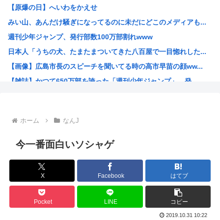
【原爆の日】へいわをかえせ
職場の貸本の習慣が、本を大事にしないおばさんのせいで無く...
みい山、あんだけ騒ぎになってるのに未だにどこのメディアも...
グラボ、国内価格4割値上げかwww
週刊少年ジャンプ、発行部数100万部割れwww
原爆投下81年
日本人「うちの犬、たまたまついてきた八百屋で一目惚れした...
「おっちゃん女の子になってスクール水着を着たいねん」60...
【画像】広島市長のスピーチを聞いてる時の高市早苗の顔ww...
警察官が60歳のおじいちゃんを射◯する動画が流出しやりす...
【雑誌】かつて650万部を誇った「週刊少年ジャンプ」、発...
ワイ、キンタマが腫れ上がって入院するも切開排膿で無事しな...
かのかりとかいう誰が見てるのか謎の漫画www
原爆投下81年
ホーム
なんJ
海外「全部日本の真似だったのか…」 日本の普通のテレビ番...
海外「まるでトランプ」FIFAがW杯開催都市と結んだ約束...
今一番面白いソシャゲ
7時間かけて描いたHな糸会がこちら
Win95開発者「日本でITが3Kと呼ばれるのは企業が根...
X
Facebook
はてブ
海外「その通り！」日本人ならどこでも発展させると語る世界...
【1966年】 母の日に9歳の息子が帰らなかった——容疑...
Pocket
LINE
コピー
日本人「うちの犬、たまたまついてきた八百屋で一目惚れした...
2019.10.31 10:22