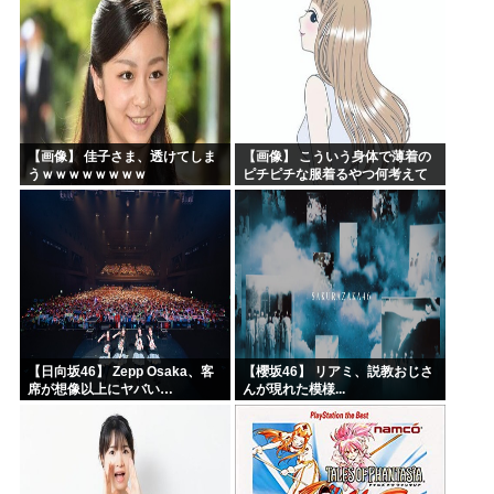
【画像】 佳子さま、透けてしま
【画像】 こういう身体で薄着の
うｗｗｗｗｗｗｗｗ
ピチピチな服着るやつ何考えて
るんだよ
【日向坂46】 Zepp Osaka、客
【櫻坂46】 リアミ、説教おじさ
席が想像以上にヤバい…
んが現れた模様...