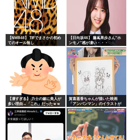
【NMB48】 TIFでまさかの初め
【日向坂46】 藤嶌果歩さん"ホ
てのオール無し
ンモノ"感が凄い・・・
【凄すぎる】 力士の嫁に美人が
賀喜遥香ちゃんが描いた映画
多い理由→「これ」だったｗｗ
「アンパンマン」のイラストが
ｗｗｗｗｗ
上手すぎる！！！【乃木坂46】