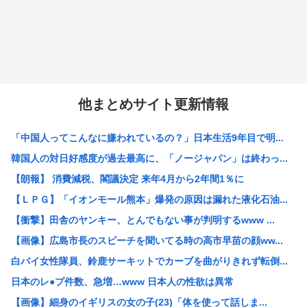
他まとめサイト更新情報
「中国人ってこんなに嫌われているの？」日本生活9年目で明...
韓国人の対日好感度が過去最高に、「ノージャパン」は終わっ...
【朗報】 消費減税、閣議決定 来年4月から2年間1％に
【ＬＰＧ】「イオンモール熊本」爆発の原因は漏れた液化石油...
【衝撃】田舎のヤンキー、とんでもない事が判明するwww ...
【画像】広島市長のスピーチを聞いてる時の高市早苗の顔ww...
白バイ女性隊員、鈴鹿サーキットでカーブを曲がりきれず転倒...
日本のレ●プ件数、急増…www 日本人の性欲は異常
【画像】細身のイギリスの女の子(23)「体を使って話しま...