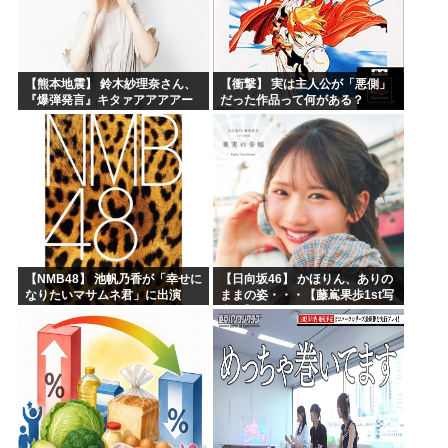
【熊本地震】 鈴木紗理奈さん、
【衝撃】 実は主人公が「悪側」
『爆弾発言』キタァアアアアー
だった作品って何がある？
ーーーーー！！
【NMB48】 池帆乃香が「幸せに
【日向坂46】 かほりん、ありの
なりたいマサムネ君」に出演
ままの姿・・・【藤嶌果歩1st写
真集】