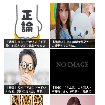
海外「まるでトランプ」FIFAがW杯開催都市と結んだ約束...
海外「全部日本の真似だったのか…」 日本の普通のテレビ番...
お絵描きリレーってなんぞや
【海外の反応】 なぜイチローはあんなに敬遠四球が多かった...
平野綾とかいう女声優についてお前らが知ってることwww
みいちゃんと山田さんの漫画の作者なんでこんなに嫌われてる...
【悲報】 有吉、一般人に「ド正
【櫻坂46】 あの幸阪茉里乃がこ
論」を叩きつけて炎上ｗｗｗｗ
の様子ってことは...
ｗｗｗｗ
【画像】 ワイ「アルファードい
【画像】 「キム兄」こと芸人・
いなあ。買いに行くか」店員
木村祐一さん（63歳）、最新の
「ほいっ見積もりな！」ワイ
松本人志さんとのツーショット
「金額おかしくね？」←お前ら
が完全に別人だとネット騒然！
もそう思うよな？？？？？
「マジで誰かわからん」...