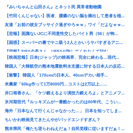
『みいちゃんと山田さん』とネット民 異常者動物園
【竹田くんじゃない】医者、腫瘍のない脳を摘出して患者を植...
友達「お前の彼女ブッサイク過ぎやろｗｗ」ワイ「だよなｗｗ...
【悲報】面識ないJCに不同意性交したバイト男（56）が怖...
【困惑】スーパーの裏でヤニ吸う2人とかいうヤバすぎるアニ...
【悲報】FIFA会長さん、UEFAが許してくれなくて詰む...
【映画悲報】日本(ジャップ)の映画界、完全に終わる…現代...
海賊王の左腕、死亡www
韓国人「大韓航空の熊本地震飲料水支援に対する日本人の反応...
【地震】東京、ドンっと揺れた地震は震度2
【衝撃】 韓国人「170cmの日本人、40cmデカい相手...
ショートスリーパー掘、いよいよもう本当に追い詰められる
米農家「60kg作って1万8000円…コストは2万以上…...
「小泉やめろ！」→市民らが横浜駅前で大絶叫www
井口裕香さん、「ケツ鍛えるより演技力鍛えろよ」とアニメフ...
【悲報】ニューバランスはダサい！onは時代遅れ！サロモン...
氷河期世代『ルッキズムが一番酷かったのは00年代、こうい...
【悲報】渡邊渚さん「私がPTSDと診断された当時、世間は...
海外「日本なんて行くんじゃなかった…」 日本を知ってしま...
【悲報】スーパーの裏でヤニ吸う2人とかいうヤバすぎるアニ...
ちいかわ映画見てきたんやがバッドエンドすぎん？
東京に住むメリット、よく考えると何もない
熊本県民「俺たち逆らわねえだぁ！自民党様に従いますだぁ！...
【画像】大谷真美子のJK時代、ガチで大変なことになるww...