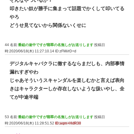
そんなやついるか？
叩きたい奴が勝手に集まって話題でかくして叩いてる
やろ
どうせ見てないから関係ないくせに
44 名前:
番組の途中ですが翡翠の名無しがお送りします
投稿日
時:2020/06/18(木) 11:27:10.14
ID:zFMi/rD+d
デジタルキャバクラに徹するならまだしも、内部事情
漏れすぎやわ
じゃあそういうスキャンダルを楽しむかと言えば表向
きはキャラクターしか存在しないような扱いやし、全
てが中途半端
53 名前:
番組の途中ですが翡翠の名無しがお送りします
投稿日
時:2020/06/18(木) 11:28:51.52
ID:aqm+HdR30