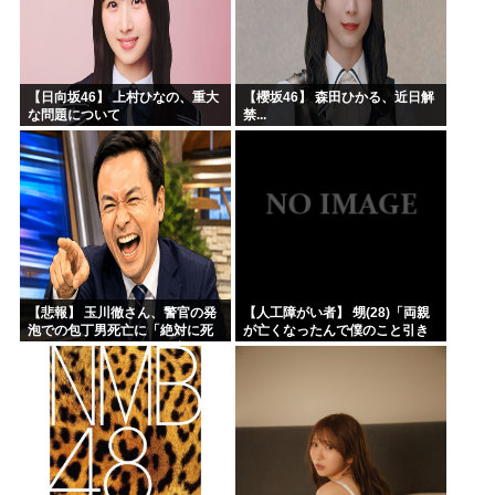
【日向坂46】 上村ひなの、重大
【櫻坂46】 森田ひかる、近日解
な問題について
禁...
【悲報】 玉川徹さん、警官の発
【人工障がい者】 甥(28)「両親
泡での包丁男死亡に「絶対に死
が亡くなったんで僕のこと引き
刑にならない罪なのに警察が死
取ってほしいんですけど！」な
刑にした！」 → 元警官のマジレ
んでいい年したヒキニートを引
スがコチラ → ………
き取らなきゃいけないんだ...