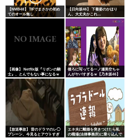
【NMB48】 TIFでまさかの初め
【日向坂46】 下着姿のかほり
てのオール無し
ん、大丈夫かこれ…
【画像】 Netflix版『リボンの騎
後ろに写ってる一ノ瀬美空ちゃ
士』、とんでもない事になるｗ
んがヤバすぎるｗ【乃木坂46】
ｗｗｗｗ
【放送事故】 昔のドラマのレ◯
エネ夫に離婚を突きつけたら私
プシーン、今見るとアウトすぎ
の職場(法律事務所)に乗り込んで