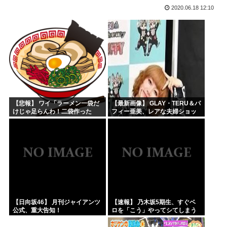
2020.06.18 12:10
ぺこぱ松蔭寺「みんな右とか左とか拘りすぎ。思想関係なく応...
ワイ、男版ヤニねこやけど
【画像】週刊少年ジャンプ、「ロクのおかしな家」とかいう微...
菅直人元総理、再評価されるwww
【正論】中国政府「日本は原爆の被害者面を辞め、原爆が落と...
拷問官「ヤニネコのキャラで抜け」
【悲報】 ワイ「ラーメン一袋だ
【最新画像】 GLAY・TERU＆パ
けじゃ足らんわ！二袋作った
フィー亜美、レアな夫婦ショッ
ろ！」→結果ｗｗｗ
トを公開してしまう！
【日向坂46】 月刊ジャイアンツ
【速報】 乃木坂5期生、すぐベ
公式、重大告知！
ロを「こう」やってシてしまう
ｗｗｗｗｗｗ