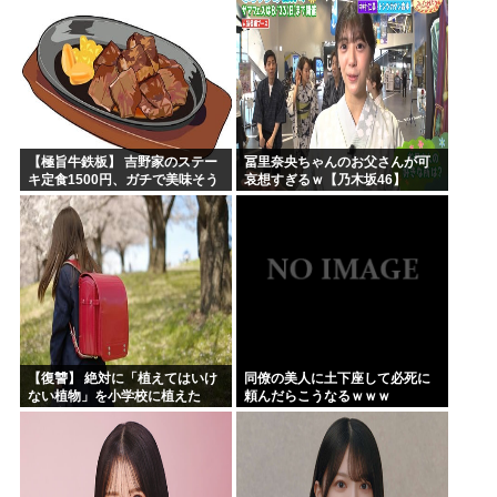
【極旨牛鉄板】 吉野家のステー
冨里奈央ちゃんのお父さんが可
キ定食1500円、ガチで美味そう
哀想すぎるｗ【乃木坂46】
ｗｗｗ
【復讐】 絶対に「植えてはいけ
同僚の美人に土下座して必死に
ない植物」を小学校に植えた
頼んだらこうなるｗｗｗ
→20年経って見に行くと…
「！？」衝撃の光景が・・・