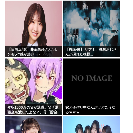
る・・・
きた 堂々と「離婚の法律相談で
す。母の薦めでこちらに参りま
した」と言っているが、...
【日向坂46】 藤嶌果歩さん"ホ
【櫻坂46】 リアミ、説教おじさ
ンモノ"感が凄い・・・
んが現れた模様...
年収1500万の父が退職。父「退
嫁と子作り中なんだけどこうな
職金も渡したよな？」母「貯金
るｗｗｗ
なんてないよー」父「全部なく
なったの！？」→予想外の返事
に家族騒然となり…