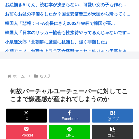
お絵描きAIくん、読む本が決まらない、可愛い女の子も作れ...
中国、技術者の出国を制限へ「国が危険と判断したら出国禁止...
お前らお盆の準備をしたか？国父安倍晋三が天国から帰ってく...
【画像】移民のお値段、明らかになるwww
韓国人「悲報：FIFA会長にさえ2002年W杯で韓国が審...
台風13号、沖縄通過後に950hPaから935hPaに強...
韓国人「日本のサッカー協会も性接待やってるんじゃないです...
大石あきこ、政治活動の休止を宣言
小泉進次郎「北朝鮮に厳重に抗議し、強く非難した」
富裕層の｢ペット離れ｣が止まらない・・・
今期アニメ、無職さよララ乙女怪獣ヤニねこ鉄ジャン天幕きみ...
エビやカニを想わせる濃密な旨味とコク…近所の公園でタダで...
日本さん食料自給率が過去最低に 25年度37% 主要先進...
韓国、日本の新しい防衛白書に対する当てつけで、日本の制止...
ホーム
なんJ
トランプ大統領、イランとの戦闘「近く終結するだろう」と表...
海外の反応：韓国サッカー協会、国際審判員らを性接待
何故バーチャルユーチューバーに対してこ
「作り込んである高尚アニメ」なんかよりも「心の揺れ動く少...
こまで嫌悪感が産まれてしまうのか
トランプ「悪夢のオバマ政権！景気が悪いのはオバマのせい」
ひなこのーと作者、顔と一緒に乳首を晒すも抜けない
X
Facebook
はてブ
中国新聞「高市総理は非核三原則堅持をはっきり言わなかった...
韓国人「現在の日本の沖縄のスーパーは台風のおかげでこうな...
Pocket
LINE
コピー