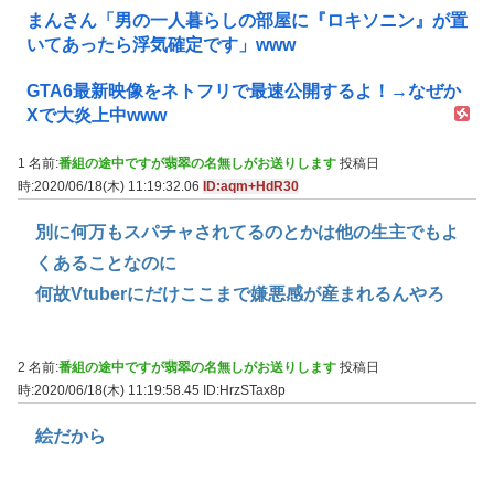
まんさん「男の一人暮らしの部屋に『ロキソニン』が置
いてあったら浮気確定です」www
GTA6最新映像をネトフリで最速公開するよ！→なぜか
Xで大炎上中www
1 名前:
番組の途中ですが翡翠の名無しがお送りします
投稿日
時:2020/06/18(木) 11:19:32.06
ID:aqm+HdR30
別に何万もスパチャされてるのとかは他の生主でもよ
くあることなのに
何故Vtuberにだけここまで嫌悪感が産まれるんやろ
2 名前:
番組の途中ですが翡翠の名無しがお送りします
投稿日
時:2020/06/18(木) 11:19:58.45
ID:HrzSTax8p
絵だから