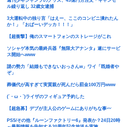
週刊少年ジャンプのグッズ、43億円分注文・キャンセ
ル繰り返し 32歳女逮捕
3大運転中の独り言「はえー、ここのコンビニ潰れたん
か！」「おぱーいデッカ！！！」
【超衝撃】俺のスマートフォンのストレージがこれ
ソシャゲ本気の最終兵器『無限大アナンタ』遂にサービ
ス開始へwww
謎の勢力「結婚もできないおっさんw」ワイ「既婚者や
ぞ」
葬儀代が高すぎて実質親が死んだら罰金100万円www
(´・ω・`)ライザのフィギュア予約した
【超急募】デブが主人公のゲームにありがちな事〰
PS5/その他『ルーンファクトリー6』発表か？24日20時
～最新情報を告知する20周年記念放送を実施