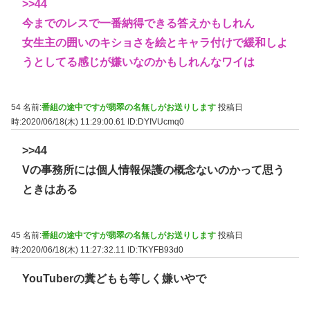
>>44
今までのレスで一番納得できる答えかもしれん
女生主の囲いのキショさを絵とキャラ付けで緩和しよ
うとしてる感じが嫌いなのかもしれんなワイは
54 名前:
番組の途中ですが翡翠の名無しがお送りします
投稿日
時:2020/06/18(木) 11:29:00.61
ID:DYIVUcmq0
>>44
Vの事務所には個人情報保護の概念ないのかって思う
ときはある
45 名前:
番組の途中ですが翡翠の名無しがお送りします
投稿日
時:2020/06/18(木) 11:27:32.11
ID:TKYFB93d0
YouTuberの糞どもも等しく嫌いやで