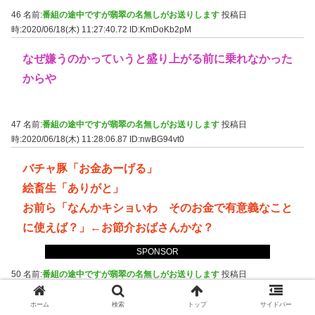
46 名前:
番組の途中ですが翡翠の名無しがお送りします
投稿日
時:2020/06/18(木) 11:27:40.72
ID:KmDoKb2pM
なぜ嫌うのかっていうと盛り上がる前に乗れなかった
からや
47 名前:
番組の途中ですが翡翠の名無しがお送りします
投稿日
時:2020/06/18(木) 11:28:06.87
ID:nwBG94vt0
バチャ豚「お金あーげる」
絵畜生「ありがと」
お前ら「なんかキショいわ そのお金で有意義なこと
に使えば？」←お節介おばさんかな？
SPONSOR
50 名前:
番組の途中ですが翡翠の名無しがお送りします
投稿日
時:2020/06/18(木) 11:28:32.51
ID:FglAo5g/0
ホーム
検索
トップ
サイドバー