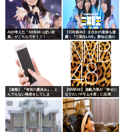
AIが考えた「AKB48っぽい衣
【日向坂46】 まさかの楽曲も披
装」がこちらです！！！
露！『三期生LIVE』愛知公演の
レポがこちら
【速報】 『有吉の夏休み』、と
【NMB48】 池帆乃香が「幸せに
んでもない発表をしてしま
なりたいマサムネ君」に出演
う！！！！！