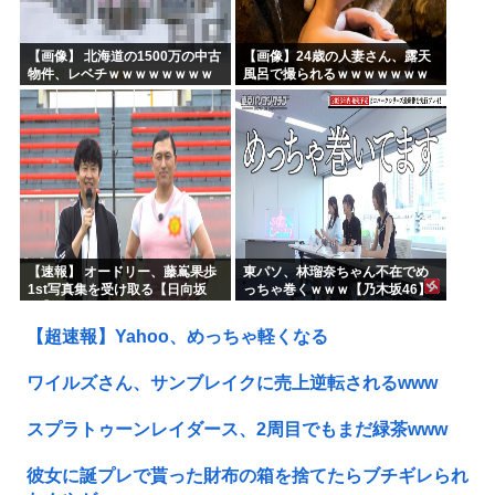
【画像】 北海道の1500万の中古
【画像】24歳の人妻さん、露天
物件、レベチｗｗｗｗｗｗｗｗ
風呂で撮られるｗｗｗｗｗｗｗ
ｗｗｗｗｗｗｗｗｗｗｗｗ
ｗｗｗｗｗｗｗｗｗｗ
【速報】 オードリー、藤嶌果歩
東パソ、林瑠奈ちゃん不在でめ
1st写真集を受け取る【日向坂
っちゃ巻くｗｗｗ【乃木坂46】
46】
【超速報】Yahoo、めっちゃ軽くなる
ワイルズさん、サンブレイクに売上逆転されるwww
スプラトゥーンレイダース、2周目でもまだ緑茶www
彼女に誕プレで貰った財布の箱を捨てたらブチギレられ