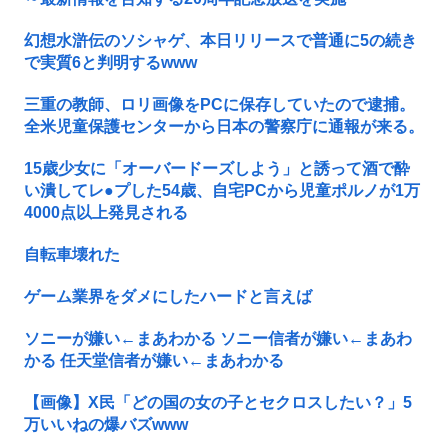
幻想水滸伝のソシャゲ、本日リリースで普通に5の続き
で実質6と判明するwww
三重の教師、ロリ画像をPCに保存していたので逮捕。
全米児童保護センターから日本の警察庁に通報が来る。
15歳少女に「オーバードーズしよう」と誘って酒で酔
い潰してレ●プした54歳、自宅PCから児童ポルノが1万
4000点以上発見される
自転車壊れた
ゲーム業界をダメにしたハードと言えば
ソニーが嫌い←まあわかる ソニー信者が嫌い←まあわ
かる 任天堂信者が嫌い←まあわかる
【画像】X民「どの国の女の子とセクロスしたい？」5
万いいねの爆バズwww