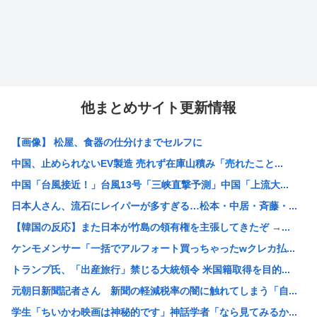
他まとめサイト更新情報
【画像】 松屋、食器の仕分けまでセルフに
中国、止められないEV製造 売れず在庫山積み「売れたこと...
中国「台風接近！」台風13号「三峡直撃予測」中国「上流大...
日本人さん、流石にレイパーが多すぎる…松本・中居・斉藤・...
【韓国の反応】また日本が竹島の領有権を主張してきたぞ →...
ケンモメンサー「一括でアルフォート買っちゃったwクレカ払...
トランプ氏、「出産旅行」禁じる大統領令 米国籍取得を目的...
元朝日新聞記者さん 新聞の軽減税率の闇に触れてしまう「自...
学生「ちいかわ映画は神秘的です」神話学者「なら見てみるか...