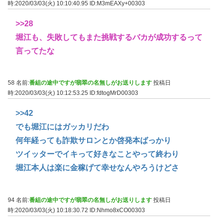
時:2020/03/03(火) 10:10:40.95
ID:M3mEAXy+00303
>>28
堀江も、失敗してもまた挑戦するバカが成功するって
言ってたな
58 名前:
番組の途中ですが翡翠の名無しがお送りします
投稿日
時:2020/03/03(火) 10:12:53.25
ID:fdtogMrD00303
>>42
でも堀江にはガッカリだわ
何年経っても詐欺サロンとか啓発本ばっかり
ツイッターでイキって好きなことやって終わり
堀江本人は楽に金稼げて幸せなんやろうけどさ
94 名前:
番組の途中ですが翡翠の名無しがお送りします
投稿日
時:2020/03/03(火) 10:18:30.72
ID:Nhmo8xCO00303