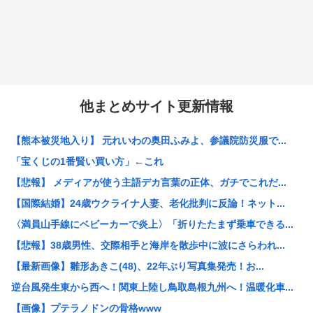
他まとめサイト更新情報
【熊本被災地入り】 元れいわの奥田ふみよ、参議院防災服で...
「宝くじの1番賢い買い方」←これ
【悲報】 メディアが使う主語デカ言葉の正体、ガチでこれだ...
【国際結婚】24歳ウクライナ人妻、老化批判に反論！ネット...
〈満員山手線にベビーカーで炎上〉「折りたたまず乗車できる...
【悲報】38歳男性、交際相手と海岸を散歩中に波にさらわれ...
【最新画像】雛形あきこ(48)、22年ぶり写真集発売！お...
逆台風発生東から西へ！関東上陸し鳥取島根九州へ！温暖化車...
【画像】プテラノドンの骨格www