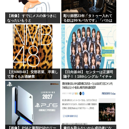
【画像】 すでにメスの体つきに
彫り師歴23年「タトゥー入れて
なったいもうと
る奴は99％バカです」「バカは
5000円が好き」無断キャンセ
ル、挨拶できない、金がない…
客層をぶっちゃけ
【元NMB48】 安部若菜、卒業し
【日向坂46】 センターは正源司
て早くもお酒解禁
陽子！！18thシングル『イチャ
イチャ虫』のフォーメーション
が発表される！
【画像】 PS6と新型PSPのリー
責任を取らないから成功者にな