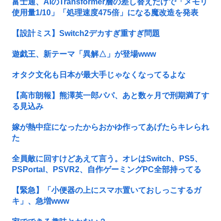
富士通、AIのTransformer層の差し替えだけで「メモリ
使用量1/10」「処理速度475倍」になる魔改造を発表
【設計ミス】Switch2デカすぎ重すぎ問題
遊戯王、新テーマ「異解△」が登場www
オタク文化も日本が最大手じゃなくなってるよな
【高市朗報】熊澤英一郎パパ、あと数ヶ月で刑期満了す
る見込み
嫁が熱中症になったからおかゆ作ってあげたらキレられ
た
全員敵に回すけどあえて言う。オレはSwitch、PS5、
PSPortal、PSVR2、自作ゲーミングPC全部持ってる
【緊急】「小便器の上にスマホ置いておしっこするガ
キ」、急増www