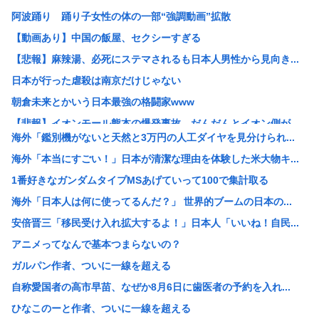
阿波踊り 踊り子女性の体の一部“強調動画”拡散
【動画あり】中国の飯屋、セクシーすぎる
【悲報】麻辣湯、必死にステマされるも日本人男性から見向き...
日本が行った虐殺は南京だけじゃない
朝倉未来とかいう日本最強の格闘家www
【悲報】イオンモール熊本の爆発事故、だんだんとイオン側が...
海外「鑑別機がないと天然と3万円の人工ダイヤを見分けられ...
【画像】 電車ってこうした方が快適じゃね？
海外「本当にすごい！」日本が清潔な理由を体験した米大物キ...
【動画アリ】秋田県職員、ラブホテルから記者会見www
1番好きなガンダムタイプMSあげていって100で集計取る
【悲報】「抱かれたくない男」レジェンドの江頭2:50さん...
海外「日本人は何に使ってるんだ？」 世界的ブームの日本の...
用意した朝食を息子が食べずに注意したら「お母さんの料理は...
安倍晋三「移民受け入れ拡大するよ！」日本人「いいね！自民...
K-POPアイドルの約半数が3年後には姿を消す…損益分岐...
アニメってなんで基本つまらないの？
大阪・新御堂筋の鋼管せり上がり 軟弱地盤での実績ない工法...
ガルパン作者、ついに一線を超える
【悲報】ちいかわ60億円
自称愛国者の高市早苗、なぜか8月6日に歯医者の予約を入れ...
【悲報】少子化担当大臣ワイ「28歳時点で独身の男女を強制...
ひなこのーと作者、ついに一線を超える
【驚愕】『ルパン三世』、初回放送の低迷から再放送32.5...