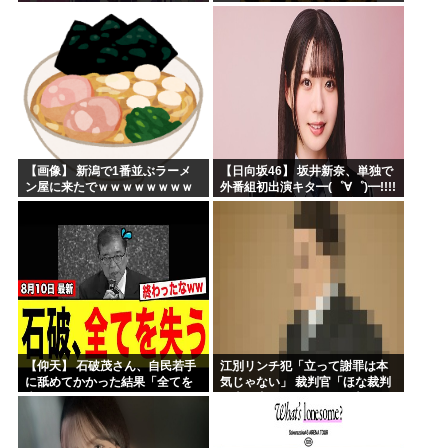
【画像】 新潟で1番並ぶラーメ
【日向坂46】 坂井新奈、単独で
ン屋に来たでｗｗｗｗｗｗｗｗ
外番組初出演キタ━(゜∀゜)━!!!!
【仰天】 石破茂さん、自民若手
江別リンチ犯「立って謝罪は本
に舐めてかかった結果「全てを
気じゃない」 裁判官「ほな裁判
失うｗｗｗｗｗ」
で土下座してないキミは本気じ
ゃないな」