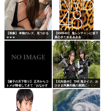
【画像】 本物のレズ、見つかる
【NMB48】 鬼レンチャンに坂下
ｗｗｗ
真心きたあああああ
【嫁子の天下取り】 正月からコ
【日向坂46】 THE 鬼タイジ、お
トメが帰省してきて「おなかす
ひさま阿鼻叫喚の展開に・・・
いたぁ～」と子供に返ってる。
【金村美玖・髙橋未来虹】
旦那もウトメも何もしない。私
にしろって事だよね。でも...