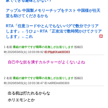
家でできる趣味とかない？
アップル 中国製メモリーチップをテスト 中国様が任天
堂も助けてくださるかも
RTA「任意コードやとんでもないバグで数分でクリア
します」←うひょ~ RTA「正攻法で数時間かけてクリア
します」←これ
1 名前:
番組の途中ですが翡翠の名無しがお送りします
投稿日
時:2020/03/03(火) 10:03:09.92
ID:PIjqKKwk00303
自己中な奴を潰すカルチャーがよくないよね
2 名前:
番組の途中ですが翡翠の名無しがお送りします
投稿日
時:2020/03/03(火) 10:03:38.47
ID:rv6RElm000303
出る杭は打たれるからな
ホリエモンとか