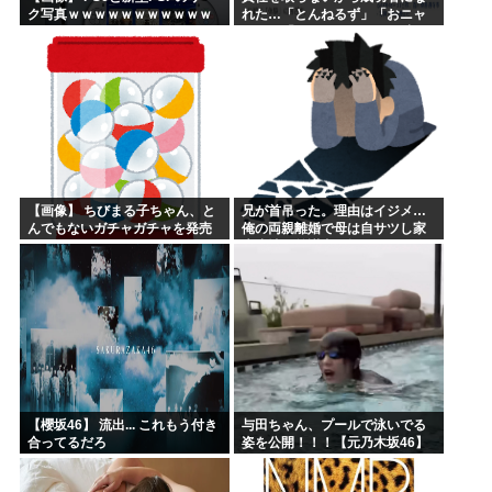
ク写真ｗｗｗｗｗｗｗｗｗｗｗ
れた…「とんねるず」「おニャ
ｗｗｗｗｗｗｗｗ
ン子」「AKB」とヒットを出し
続けた秋元康の哲学！！！
【画像】 ちびまる子ちゃん、と
兄が首吊った。理由はイジメ…
んでもないガチャガチャを発売
俺の両親離婚で母は自サツし家
してしまうｗｗｗｗ
庭崩壊→首謀者を探しだした俺
は会社と妻子を特定→結果、実
刑受けた。子に復讐されるだろ...
【櫻坂46】 流出... これもう付き
与田ちゃん、プールで泳いでる
合ってるだろ
姿を公開！！！【元乃木坂46】