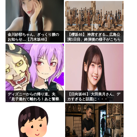
金川紗耶ちゃん、ぎっくり腰の
【櫻坂46】 神席すぎる... 広島公
お知らせ…【乃木坂46】
演1日目、終演後の様子がこちら
【全国ツアー2026 What’s
lonesome?】
ディズニーからの帰り道。夫
【日向坂46】 大田美月さん、デ
「息子連れて離れろ！あと警察
カすぎると話題に・・・
に通報！」私「助けて！」駅員
「どうしました！？」→トンデ
モナイことに…