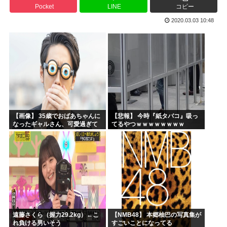
Pocket
LINE
コピー
韓国人「日本人が殆ど食べない海産物がこちらです‥」→「島...
2020.03.03 10:48
日本の牛カツ定食に世界が騒然！←「これは食べたい」（海外...
【急募】暇潰しにおすすめの日常アニメ
片山さつき、高市反逆罪で粛清へwww
イラストレーター「猫のキャラ描きました。全員分かるかな？...
【動画】高市早苗さん、広島の被爆者代表を睨みつけてしまい...
【画像】 35歳でおばあちゃんに
【悲報】 今時『紙タバコ』吸っ
なったギャルさん、可愛過ぎて
てるやつｗｗｗｗｗｗｗｗ
嫉妬不可避w w w w w w w w w w
w
遠藤さくら（握力29.2kg）←こ
【NMB48】 本郷柚巴の写真集が
れ負ける男いそう
すごいことになってる