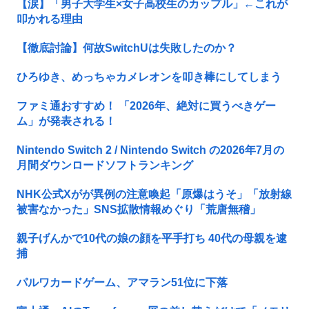
【涙】「男子大学生×女子高校生のカップル」←これが
叩かれる理由
【徹底討論】何故SwitchUは失敗したのか？
ひろゆき、めっちゃカメレオンを叩き棒にしてしまう
ファミ通おすすめ！ 「2026年、絶対に買うべきゲー
ム」が発表される！
Nintendo Switch 2 / Nintendo Switch の2026年7月の
月間ダウンロードソフトランキング
NHK公式Xがが異例の注意喚起「原爆はうそ」「放射線
被害なかった」SNS拡散情報めぐり「荒唐無稽」
親子げんかで10代の娘の顔を平手打ち 40代の母親を逮
捕
パルワカードゲーム、アマラン51位に下落