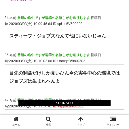
34 名前:
番組の途中ですが翡翠の名無しがお送りします
投稿日
時:2020/03/03(火) 10:09:46.64
ID:spUzf6V500303
スティーブ・ジョブズなんて他にいないじゃん
36 名前:
番組の途中ですが翡翠の名無しがお送りします
投稿日
時:2020/03/03(火) 10:10:02.00
ID:UbmqcD5n00303
目先の利益だけしか見いひん今の実学中心の環境では
ジョブズは生まれへんよ
47 名前:
番組の途中ですが翡翠の名無しがお送りします
投稿日
SPONSOR
時:2020/03/03(火) 10:11:20.42
ID:PIjqKKwk00303
>>36
ホーム
検索
トップ
サイドバー
そこな、目先だけ追っても仕方ないのにな