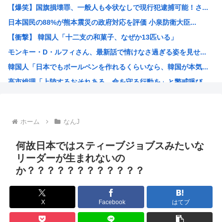
【爆笑】国旗損壊罪、一般人も令状なしで現行犯逮捕可能！さ...
JR東海「夜行」新幹線が初運行 東京―新大阪、4割女性 ...
日本国民の88%が熊本震災の政府対応を評価 小泉防衛大臣...
【原爆の日】中野彰子、高市首相へのヤジを「ゴキブリがいた...
【衝撃】 韓国人「十二支の和菓子、なぜか13匹いる」
中国製のエアコン、ヨーロッパでバカ売れ
モンキー・D・ルフィさん、最新話で情けなさ過ぎる姿を見せ...
【画像】昨日の銀だこ、８８人しか買えない８８円セールでク...
韓国人「日本でもボールペンを作れるくらいなら、韓国が本気...
「日本で1番有名なイギリス人」、これについて少し話そうや
高市総理「上陸するおそれある。命を守る行動を」と警戒呼び...
【画像】付き合いたて彼女「ごめーんちょびっツ散らかってる...
AI絵師による「手描き詐称」、ガチで問題視され始める
英国政府、事前に値上げしてから値引き表示することで割引価...
ホーム
なんJ
ハンターハンターのウボォーギン、再評価が進みすぎてもはや...
海外「本当にすごい！」日本が清潔な理由を体験した米大物キ...
何故日本ではスティーブジョブスみたいな
トー横キッズ、ジャップの大人に失望「相談しても具体的に何...
リーダーが生まれないの
か？？？？？？？？？？？？
映画『ブルーロック』さん、大コケ⚽️
性行為の同意のお勉強漫画が192.1万バズ！！！お前らも...
バニー描いたよ?
X
Facebook
はてブ
無職転生、正ヒロインがフィギュア化www