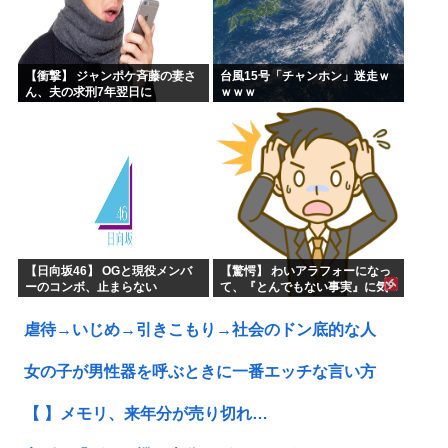
【衝撃】 ジャンポケ斉藤の妻さ
台風15号「チャンホン」迷走ｗ
ん、夫の求刑7年翌日に
ｗｗｗ
Instagram更新しSNS民をザワ
つかせてしまう…
【日向坂46】 OGと現役メンバ
【驚愕】 わいアラフォーになっ
ーのコンボ、止まらない
て、『とんでもない事実』に気
づくｗｗｗｗｗｗｗ
虐待→いじめ→引きこもり→社会のドン底的な人
女の子が男性器を呼ぶときに一番エッチな言い方
【 】メモリ、来年分が売り切れ…