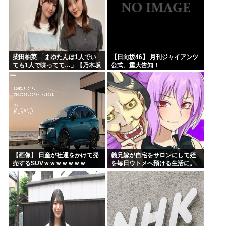
柴田柚菜 「まゆたんは1人でい
【日向坂46】 月刊ジャイアンツ
ても1人で喋ってて…」【乃木坂
公式、重大告知！
46】
【画像】 日産が社運をかけて発
義兄嫁が自宅をサロンにして姪
売するSUVｗｗｗｗｗｗｗ
を毎日ウトメへ預ける生活に。
数年後、そのツケが一気に回っ
てきて…