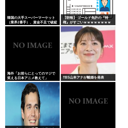
韓国の大手スーパーマーケット
【朗報】 ゴールド免許の『特
（業界2番手）、資金不足で破綻
権』がすごいｗｗｗｗｗｗｗｗ
してから1年、裁判所から「キミ
ｗｗｗ
んとこの企業再生無理っすわ」
と宣告されてしまう……内...
海外「お前らにとってのマジで
TBS山本アナが離婚を発表
笑える日本アニメ教えて」