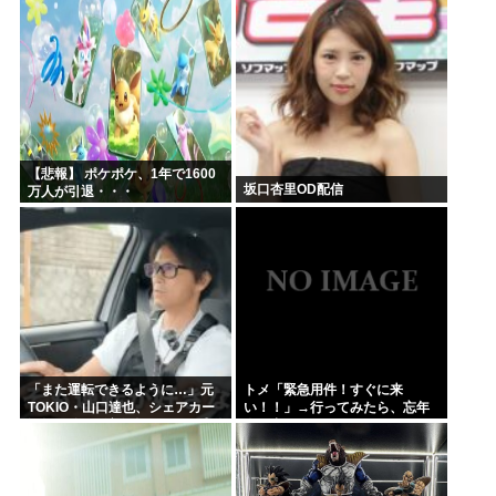
【悲報】 ポケポケ、1年で1600
坂口杏里OD配信
万人が引退・・・
「また運転できるように…」元
トメ「緊急用件！すぐに来
TOKIO・山口達也、シェアカー
い！！」→行ってみたら、忘年
運転&ギター演奏姿にファン感動
会に出るからコウトらにメシを
作れと。言いたい事言って帰ろ
うとしたら、コウトらが必タヒ
に...