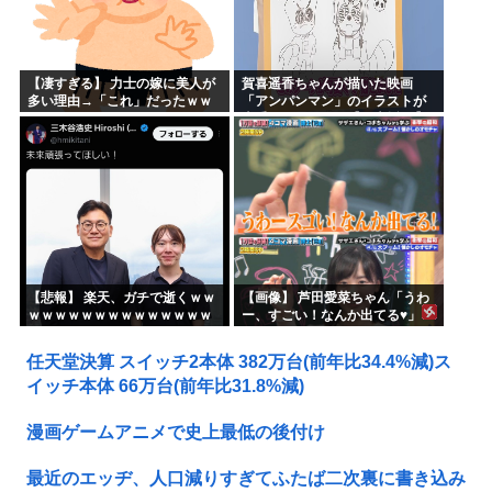
【凄すぎる】 力士の嫁に美人が
賀喜遥香ちゃんが描いた映画
多い理由→「これ」だったｗｗ
「アンパンマン」のイラストが
ｗｗｗｗｗ
上手すぎる！！！【乃木坂46】
【悲報】 楽天、ガチで逝くｗｗ
【画像】 芦田愛菜ちゃん「うわ
ｗｗｗｗｗｗｗｗｗｗｗｗｗｗ
ー、すごい！なんか出てる♥」
ｗｗｗｗ
任天堂決算 スイッチ2本体 382万台(前年比34.4%減)ス
イッチ本体 66万台(前年比31.8%減)
漫画ゲームアニメで史上最低の後付け
最近のエッヂ、人口減りすぎてふたば二次裏に書き込み