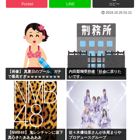
Pocket
LINE
コピー
ひぐらし原作北条沙都子「大きいのやだ！気持ち悪いのやだ！...
2019.10.25 01:21
海外「日本にはこんな特殊な標識があるんだけど皆は見たこと...
森山前自民党幹事長「日中首脳会談の写真を高市が勝手にSN...
突進してきた牛を跳び越えたら、牛が固まって動かなくなった...
バトル漫画の主人公でライバルがいないキャラ、存在しない
週刊少年ジャンプ、発行部数100万部割れ
【画像】 真夏日のプール、ガチ
内田梨瑚受刑者「社会に戻りた
で最高すぎｗｗｗｗｗｗｗｗｗ
いです」
ｗ
【NMB48】 鬼レンチャンに坂下
佐々木優佳里さんが永尾まりや
真心きたあああああ
プロデュースグループ