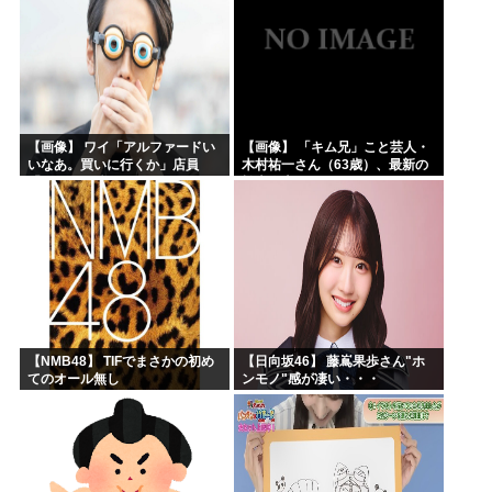
【画像】 ワイ「アルファードい
【画像】 「キム兄」こと芸人・
いなあ。買いに行くか」店員
木村祐一さん（63歳）、最新の
「ほいっ見積もりな！」ワイ
松本人志さんとのツーショット
「金額おかしくね？」←お前ら
が完全に別人だとネット騒然！
もそう思うよな？？？？？
「マジで誰かわからん」...
【NMB48】 TIFでまさかの初め
【日向坂46】 藤嶌果歩さん"ホ
てのオール無し
ンモノ"感が凄い・・・