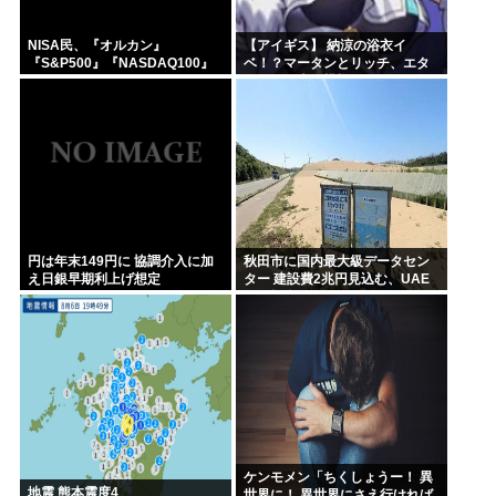
NISA民、『オルカン』
【アイギス】 納涼の浴衣イ
『S&P500』『NASDAQ100』
ベ！？マータンとリッチ、エタ
しか買わない
ーナーが来る模様！！！
円は年末149円に 協調介入に加
秋田市に国内最大級データセン
え日銀早期利上げ想定
ター 建設費2兆円見込む、UAE
など投資
ケンモメン「ちくしょうー！ 異
地震 熊本震度4
世界に！ 異世界にさえ行ければ