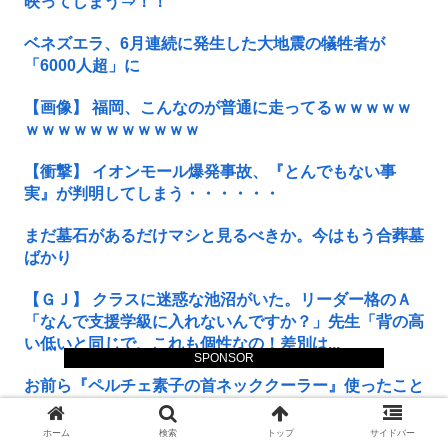
映ってしまう⇒！！
ベネズエラ、6月連続に発生した大地震の犠牲者が
「6000人超」に
【画像】 福岡、こんなのが普通に走ってるｗｗｗｗｗ
ｗｗｗｗｗｗｗｗｗｗｗ
【衝撃】 イオンモール爆発事故、『とんでもない事
実』が判明してしまう・・・・・・
まだ墓石があるだけマシと見るべきか。今はもう合葬墓
ばかり
【ＧＪ】 クラスに迷惑な池沼がいた。リーダー格のＡ
「なんで支援学級に入れないんですか？」先生「背の高
い低いと同じで、これも個性なの！差別は...
SPONSOR
お前ら『ペルチェ素子の首ネッククーラー』使ったこと
あるか？
ホーム
検索
トップ
サイドバー