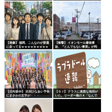
「WASURENA」に加入発表！
現在のグループと兼任へ【元
AKB48ゆかるん・まりやぎ】
【画像】 福岡、こんなのが普通
【衝撃】 イオンモール爆発事
に走ってるｗｗｗｗｗｗｗｗｗ
故、『とんでもない事実』が判
ｗｗｗｗｗｗｗ
明してしまう・・・・・・
【日向坂46】 次回ひなあい予告
【ＧＪ】 クラスに迷惑な池沼が
にまさかの文字が・・・
いた。リーダー格のＡ「なんで
支援学級に入れないんです
か？」先生「背の高い低いと同
じで、これも個性なの！差別は...