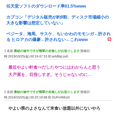
任天堂ソフトのダウンロード率61.5%www
カプコン「デジタル販売が約9割、ディスク市場縮小の
大きな影響は想定していない」
ベジータ、海馬、サスケ、ちいかわのモモンガ←許され
る ヒロアカの爆豪←許されない←これwww
1 名前:
番組の途中ですが翡翠の名無しがお送りします
投稿日
時:2019/10/25(金) 00:24:47.53
ID:wA/BqLsu0
最近やよい軒食べだしたやつにはわからんと思う
大戸屋を、目指しすぎ。そうじゃないのに…
2 名前:
番組の途中ですが翡翠の名無しがお送りします
投稿日
時:2019/10/25(金) 00:25:19.98
ID:XUFnXMcs0
やよい県のよさなんて米食い放題以外にないやろ