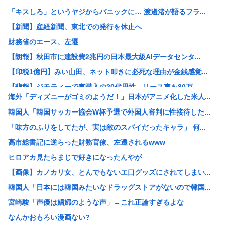
「キスしろ」というヤジからパニックに… 渡邊渚が語るフラ...
【新聞】産経新聞、東北での発行を休止へ
財務省のエース、左遷
【朗報】秋田市に建設費2兆円の日本最大級AIデータセンタ...
【印税1億円】みい山田、ネット叩きに必死な理由が金銭感覚...
【悲報】ジモティーで車購入の20代男性、リース車を80万...
海外「ディズニーがゴミのようだ！」日本がアニメ化した米人...
珍しく南北から同時に叩かれた日本 韓国からは「領土問題」...
韓国人「韓国サッカー協会W杯予選で外国人審判に性接待した...
パヨク「アジア人民、中国人民と連帯して戦おー！悪政高市を...
「味方のふりをしてたが、実は敵のスパイだったキャラ」 何...
みんなで大家さん「成田は日本の下町が開発したゴミをエネル...
高市総書記に逆らった財務官僚、左遷されるwww
【画像】X民さん「ニンニクが青い！こんなの食えない！」
ヒロアカ見たらまじで好きになったんやが
【悲報】楽しんごさん、清水良太郎さんとの“過去の因縁”を...
【画像】カノカリ女、とんでもないエ口グッズにされてしまい...
【衝撃】元ジャンポケ斉藤慎二被告の判決を堀江貴文さんが予...
韓国人「日本には韓国みたいなドラッグストアがないので韓国...
【速報】北朝鮮が日本海に向けてミサイル発射
宮崎駿「声優は娼婦のような声」←これ正論すぎるよな
【悲報】高市首相の“個人的なSNS投稿”で習近平ブチギレ...
なんかおもろい漫画ない?
【衝撃】木村祐一の変貌ぶりに「誰かわからん」「いつの間に...