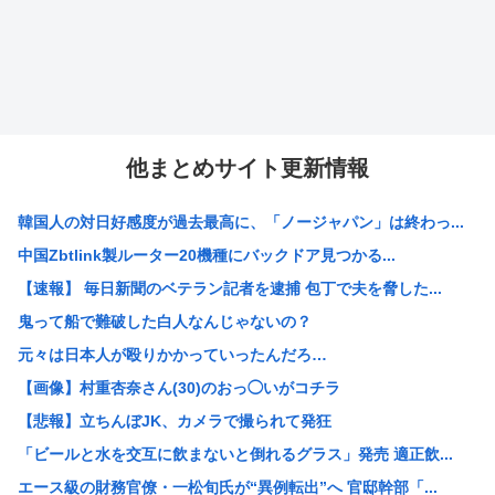
他まとめサイト更新情報
韓国人の対日好感度が過去最高に、「ノージャパン」は終わっ...
中国Zbtlink製ルーター20機種にバックドア見つかる...
【速報】 毎日新聞のベテラン記者を逮捕 包丁で夫を脅した...
鬼って船で難破した白人なんじゃないの？
元々は日本人が殴りかかっていったんだろ…
【画像】村重杏奈さん(30)のおっ◯いがコチラ
【悲報】立ちんぼJK、カメラで撮られて発狂
「ビールと水を交互に飲まないと倒れるグラス」発売 適正飲...
エース級の財務官僚・一松旬氏が“異例転出”へ 官邸幹部「...