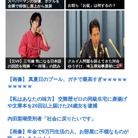
スーパーマンの俳優、ホテルを
お前ら「お盆」は何するの？
全裸で徘徊し屋上から放尿
【元V6】三宅健 気になる日本語
クルド人問題を訴えてきた河合
の誤読を指摘 「一段落」の読み
ゆうすけ、埼玉県知事選挙に立
は？ 「使い方間違ってるんだよ
候補表明www
なとか」
【画像】 真夏日のプール、ガチで最高すぎｗｗｗｗｗ
ｗｗｗｗｗ
【私はあなたの味方】 交際歴ゼロの同級生宅に唐揚げ
や文庫本を20回以上届けた24歳女を逮捕
内田梨瑚受刑者「社会に戻りたいです」
【画像】年金で9万円生活の人、お部屋に不穏なものが