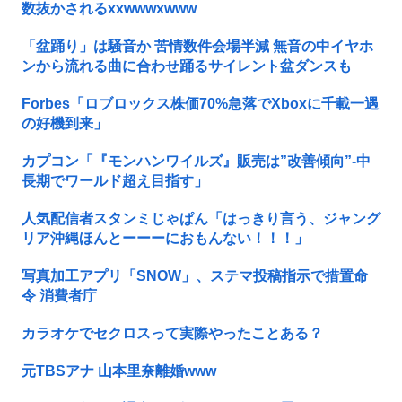
数抜かされるxxwwwxwww
「盆踊り」は騒音か 苦情数件会場半減 無音の中イヤホ
ンから流れる曲に合わせ踊るサイレント盆ダンスも
Forbes「ロブロックス株価70%急落でXboxに千載一遇
の好機到来」
カプコン「『モンハンワイルズ』販売は”改善傾向”-中
長期でワールド超え目指す」
人気配信者スタンミじゃぱん「はっきり言う、ジャング
リア沖縄ほんとーーーにおもんない！！！」
写真加工アプリ「SNOW」、ステマ投稿指示で措置命
令 消費者庁
カラオケでセクロスって実際やったことある？
元TBSアナ 山本里奈離婚www