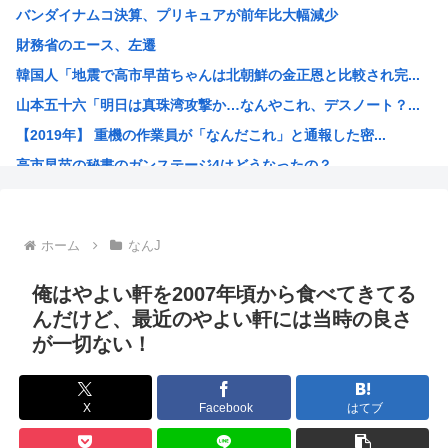
バンダイナムコ決算、プリキュアが前年比大幅減少
ついに来ちゃったの？アメリカでヒューマノイドロボットが家...
財務省のエース、左遷
中国製ルーター20機種にバックドア、外部から完全制御のお...
韓国人「地震で高市早苗ちゃんは北朝鮮の金正恩と比較され完...
中国人のリウさん、新エネ車で国境越えたら遠隔操作で30時...
山本五十六「明日は真珠湾攻撃か…なんやこれ、デスノート？...
北朝鮮が何かを発射
【2019年】 重機の作業員が「なんだこれ」と通報した密...
コメ価格先行き指数 過去最低 今後も値下がり傾向
高市早苗の秘書のガンステージ4はどうなったの？
中国「大洪水！」中国ダム「決壊」地元民「公式発表より死者...
アメリカ「ヤニねこは黒人をネコ娘にして黒人差別を描いた社...
維新県議、無許可で選挙カーレンタル事業 複数の維新候補が...
ホーム
なんJ
韓国人「現在、日本が密かに韓国からパクっているものがこち...
漫画の画像持ってないか
俺はやよい軒を2007年頃から食べてきてる
孫悟飯、『魔閃光』しかオリジナル技がないwww
んだけど、最近のやよい軒には当時の良さ
が一切ない！
トランプ政権高官「ちょっと中国企業制裁したりしただけなの...
出せよ…お前らが描いた絵!!
【画像】ブルーロックの監督、キレるwww
X
Facebook
はてブ
【高市朗報】高市早苗の名言、偉人の名言としてブロガーにま...