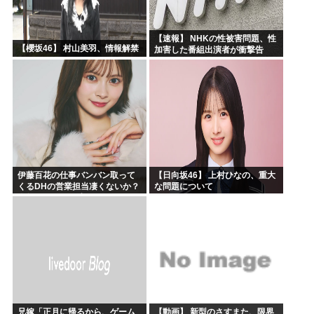
【速報】 NHKの性被害問題、性
【櫻坂46】 村山美羽、情報解禁
加害した番組出演者が衝撃告
白！
伊藤百花の仕事バンバン取って
【日向坂46】 上村ひなの、重大
くるDHの営業担当凄くないか？
な問題について
今年のボーナス凄いことになり
そう！！【AKB48いともも】
兄嫁「正月に帰るから、ゲーム
【動画】 新型のさすまた、限界