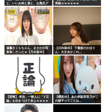
と、いいお肉と酒と、お風呂グ
突破ｗｗｗｗｗｗ
ッズの準備しとけよ」寝起きの
私「知るかボケ」兄嫁「キィィ
ィィー！！！！」私「あ…」
遠藤さくらちゃん、まさかの写
【日向坂46】 下着姿のかほり
真無しだったｗ【乃木坂46】
ん、大丈夫かこれ…
【悲報】 有吉、一般人に「ド正
【櫻坂46】 あの幸阪茉里乃がこ
論」を叩きつけて炎上ｗｗｗｗ
の様子ってことは...
ｗｗｗｗ