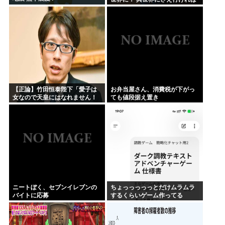
ー！(;△;)」 どうなるの？
【正論】竹田恒泰陛下「愛子は
お弁当屋さん、消費税が下がっ
女なので天皇にはなれません！
ても値段据え置き
SnowManに女の子が居たら
SnowManじゃないでしょ？」
ニートぼく、セブンイレブンの
ちょっっっっっとだけムラムラ
バイトに応募
するくらいゲーム作ってる