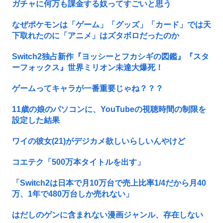
ガチャに何万も課金する奴ってすごいと思う
なぜポケモンは「ゲーム」「グッズ」「カード」では天
下取れたのに「アニメ」はズタボロだったのか
Switch2独占新作『ヨッシーとフカシギの図鑑』『スタ
ーフォックス』世界ミリオン未達大爆死！
ゲームってキャラが一番重要じゃね？？？
11歳の娘のパソコンに、YouTubeの視聴時間の制限を
設定した結果
ワイの彼女(21)がデジカメ欲しいらしいんやけど
コエテク「500万本タイトルを出す」
「Switch2は日本で月10万台で売上比率1/4だから月40
万、1年で480万台しか売れない」
はだしのゲンに含まれない漫画ジャンル、存在しない