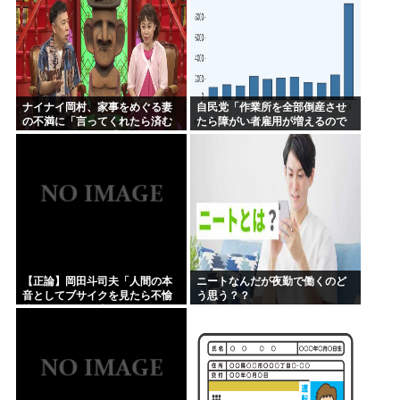
ナイナイ岡村、家事をめぐる妻
自民党「作業所を全部倒産させ
の不満に「言ってくれたら済む
たら障がい者雇用が増えるので
話やん」になるみ「バイトやっ
は 」結果ww
たらクビやで」説教受け黙り込
む
【正論】岡田斗司夫「人間の本
ニートなんだが夜勤で働くのど
音としてブサイクを見たら不愉
う思う？？
快になる。この責任をどうとる
んだ」