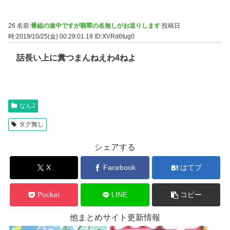
26 名前:
番組の途中ですが翡翠の名無しがお送りします
投稿日
時:2019/10/25(金) 00:29:01.19
ID:XVRd6fug0
話長い上に糞つまんねえわ4ねよ
なんJ
タグ無し
シェアする
X
Facebook
はてブ
Pocket
LINE
コピー
他まとめサイト更新情報