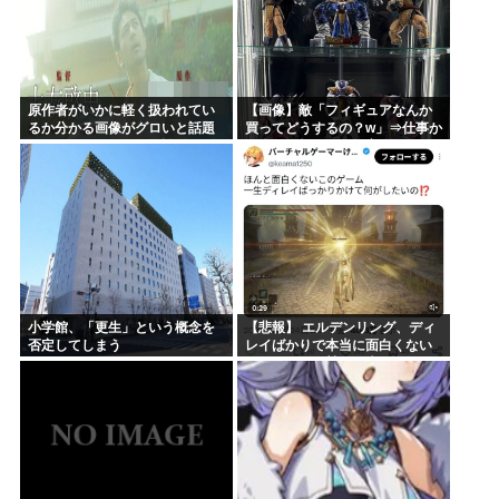
原作者がいかに軽く扱われてい
【画像】敵「フィギュアなんか
るか分かる画像がグロいと話題
買ってどうするの？w」⇒仕事か
に！これおかしいって誰も気づ
ら疲れて帰ってきて家にこんな
かなかったのかよ！？
棚があったら疲れが吹き飛ぶだ
ろ？
小学館、「更生」という概念を
【悲報】 エルデンリング、ディ
否定してしまう
レイばかりで本当に面白くない
このゲーム←賛同の声が多数…