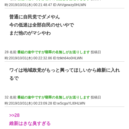
時:2019/10/31(木) 00:21:48.47
ID:AhVgewzy0HLWN
普通に自民党でダメやん
今の低迷は全部自民のせいやで
まだ他のがマシやわ
28 名前:
番組の途中ですが翡翠の名無しがお送りします
投稿日
時:2019/10/31(木) 00:22:32.86
ID:fzIkh64o0HLWN
ワイは地域政党がもっと興ってほしいから維新に入れ
るで
32 名前:
番組の途中ですが翡翠の名無しがお送りします
投稿日
時:2019/10/31(木) 00:23:09.28
ID:wScgaYLI0HLWN
>>28
維新はきな臭すぎる