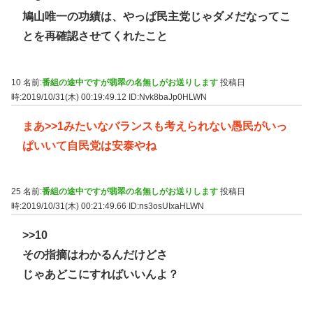
鳩山唯一の功績は、やっぱ民主党じゃダメだなってこ
とを再確認させてくれたこと
10 名前:
番組の途中ですが翡翠の名無しがお送りします
投稿日
時:2019/10/31(木) 00:19:49.12
ID:Nvk8baJp0HLWN
まあ
>>1
みたいなバランスも考えられない愚民がいっ
ぱいいて自民党は安泰やね
25 名前:
番組の途中ですが翡翠の名無しがお送りします
投稿日
時:2019/10/31(木) 00:21:49.66
ID:ns3osUIxaHLWN
>>10
その指摘はわかるんだけどさ
じゃあどこにすればいいんよ？