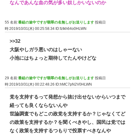
なんであんな血の気が多い奴しかいないのか
55 名前:
番組の途中ですが翡翠の名無しがお送りします
投稿日
時:2019/10/31(木) 00:25:58.34
ID:fzIkh64o0HLWN
>>32
大阪やしガラ悪いのはしゃーない
小池にはちょっと期待してたんやけどな
29 名前:
番組の途中ですが翡翠の名無しがお送りします
投稿日
時:2019/10/31(木) 00:22:48.26
ID:hMC7pN2V0HLWN
党を支持するって発想から抜け出せないからいつまで
経っても良くならないんや
世論調査でもどこの政党を支持するか？じゃなくてど
の政策を支持するか？を聞くべきやし、国民は党では
なく政策を支持するつもりで投票すべきなんや