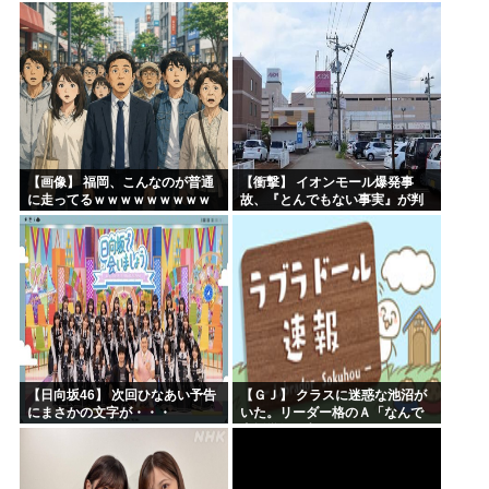
「WASURENA」に加入発表！
現在のグループと兼任へ【元
AKB48ゆかるん・まりやぎ】
【画像】 福岡、こんなのが普通
【衝撃】 イオンモール爆発事
に走ってるｗｗｗｗｗｗｗｗｗ
故、『とんでもない事実』が判
ｗｗｗｗｗｗｗ
明してしまう・・・・・・
【日向坂46】 次回ひなあい予告
【ＧＪ】 クラスに迷惑な池沼が
にまさかの文字が・・・
いた。リーダー格のＡ「なんで
支援学級に入れないんです
か？」先生「背の高い低いと同
じで、これも個性なの！差別は...