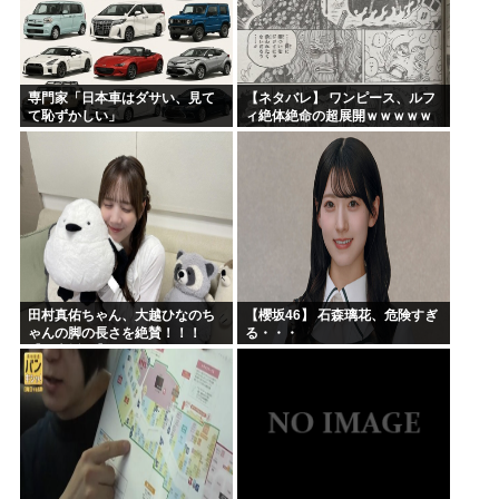
専門家「日本車はダサい、見て
【ネタバレ】 ワンピース、ルフ
て恥ずかしい」
ィ絶体絶命の超展開ｗｗｗｗｗ
ｗｗｗｗｗｗｗｗｗｗｗｗｗｗ
ｗｗｗｗｗｗｗｗｗｗｗｗｗｗ
ｗｗｗｗｗｗｗｗｗｗｗｗ...
田村真佑ちゃん、大越ひなのち
【櫻坂46】 石森璃花、危険すぎ
ゃんの脚の長さを絶賛！！！
る・・・
【乃木坂46】