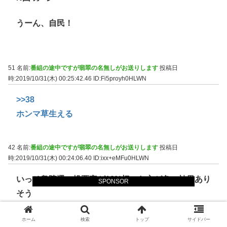
うーん、自民！
51 名前:
番組の途中ですが翡翠の名無しがお送りします
投稿日
時:2019/10/31(木) 00:25:42.46
ID:Fi5proyh0HLWN
>>38
ホンマ草生える
42 名前:
番組の途中ですが翡翠の名無しがお送りします
投稿日
時:2019/10/31(木) 00:24:06.40
ID:ixx+eMFu0HLWN
いっそ衆院選の投票率が10%切った方が色々効果あり
SPONSOR
そう
ホーム
検索
トップ
サイドバー
56 名前:
番組の途中ですが翡翠の名無しがお送りします
投稿日