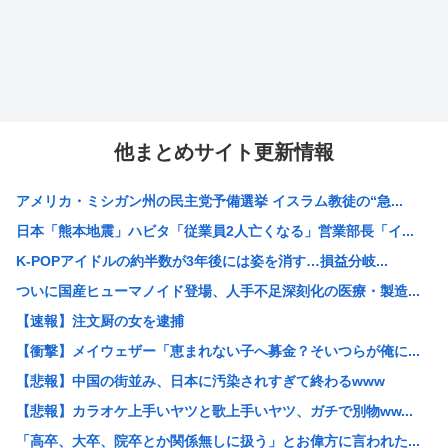
他まとめサイト更新情報
アメリカ・ミシガン州の民主党予備選挙 イスラム教徒の“急...
日本「熊本地震」ハビタ「従業員2人亡くなる」営業部長「イ...
K-POPアイドルの約半数が3年後には姿を消す…損益分岐...
ついに国産ヒューマノイド登場、人手不足深刻化の医療・製造...
【速報】注文厨の女を逮捕
【衝撃】メイウェザー「恵まれない子へ募金？そいつらが俺に...
【悲報】中国の街並み、日本に汚染されすぎて終わるwww
【悲報】カラオケ上手いヤツと歌上手いヤツ、ガチで別物ww...
「高卒、大卒、院卒とか関係無しに扱う」とお偉方に言われた...