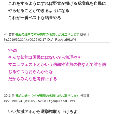
これをするようにすれば野党が掲げる反増税を自民に
やらせることができるようになる
これが一番ベストな結果やろ
48 名前:
番組の途中ですが翡翠の名無しがお送りします
投稿日
時:2019/10/31(木) 00:25:02.17
ID:VmRpsAjsdHLWN
>>29
そんな知能は国民にはないから無理やぞ
マニュフェストとかいう信頼性皆無の物なんて誰も信
じるやつもおらんからな
だからみんな思考停止する
30 名前:
番組の途中ですが翡翠の名無しがお送りします
投稿日
時:2019/10/31(木) 00:22:52.08
ID:gqapI7XXaHLWN
いい加減アホから選挙権取り上げろよ