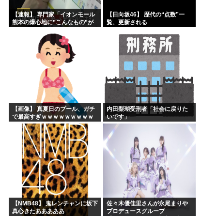
【速報】 専門家「イオンモール
【日向坂46】 歴代の“点数”一
熊本の爆心地に”こんなもの”が
覧、更新される
あったんだけど…」
【画像】 真夏日のプール、ガチ
内田梨瑚受刑者「社会に戻りた
で最高すぎｗｗｗｗｗｗｗｗｗ
いです」
ｗ
【NMB48】 鬼レンチャンに坂下
佐々木優佳里さんが永尾まりや
真心きたあああああ
プロデュースグループ