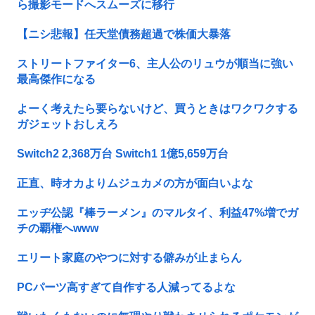
ら撮影モードへスムーズに移行
【ニシ悲報】任天堂債務超過で株価大暴落
ストリートファイター6、主人公のリュウが順当に強い
最高傑作になる
よーく考えたら要らないけど、買うときはワクワクする
ガジェットおしえろ
Switch2 2,368万台 Switch1 1億5,659万台
正直、時オカよりムジュカメの方が面白いよな
エッヂ公認『棒ラーメン』のマルタイ、利益47%増でガ
チの覇権へwww
エリート家庭のやつに対する僻みが止まらん
PCパーツ高すぎて自作する人減ってるよな