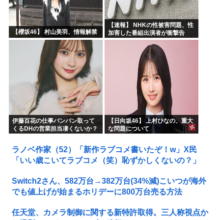
【速報】 NHKの性被害問題、性
【櫻坂46】 村山美羽、情報解禁
加害した番組出演者が衝撃告
白！
伊藤百花の仕事バンバン取って
【日向坂46】 上村ひなの、重大
くるDHの営業担当凄くないか？
な問題について
今年のボーナス凄いことになり
そう！！【AKB48いともも】
ラノベ作家（52）「新作ラブコメ書いたぞ！w」X民
「いい歳こいてラブコメ（笑）恥ずかしくないの？」
Switch2さん、582万台→382万台(34%減)こいつが海外
でも値上げが始まるホリデーに800万台売る方法
任天堂、カメラ制御に関する新特許取得。三人称視点か