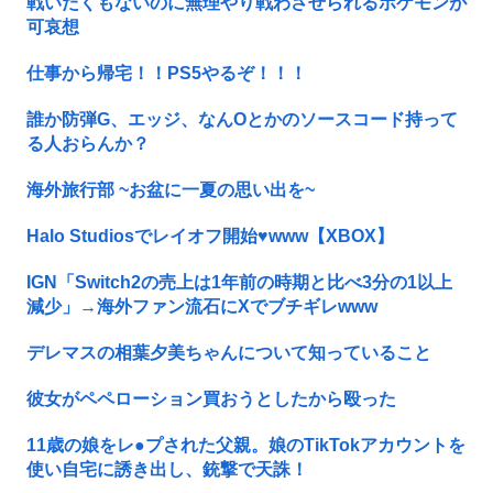
戦いたくもないのに無理やり戦わさせられるポケモンが
可哀想
仕事から帰宅！！PS5やるぞ！！！
誰か防弾G、エッジ、なんOとかのソースコード持って
る人おらんか？
海外旅行部 ~お盆に一夏の思い出を~
Halo Studiosでレイオフ開始♥www【XBOX】
IGN「Switch2の売上は1年前の時期と比べ3分の1以上
減少」→海外ファン流石にXでブチギレwww
デレマスの相葉夕美ちゃんについて知っていること
彼女がペペローション買おうとしたから殴った
11歳の娘をレ●プされた父親。娘のTikTokアカウントを
使い自宅に誘き出し、銃撃で天誅！