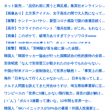
ネット販売…「品切れ前に買うと満足感」集英社オンラインシ...
【画像あり】土方系アイドル、女子高生の間で大人気になって...
【衝撃】ケンドーコバヤシ、新型コロナ感染で謎の後遺症続く...
【高市】ウクライナのイベント「徴兵拉致」がこれ。もれなく...
【画像】このボケて、破壊力ありすぎてクッソワロタwww
【画像】20年前のガチ素人Å◯、生々しさがヤバすぎる
【衝撃】 韓国人「宮崎駿が首を縦に振った金額」
東海汽船の当直が飲酒ｗｗｗやっちまったなｗｗｗ事業停止ま...
韓国人「韓国サッカー協会が行った国際試合の性的接待の全容...
早朝「ピンポーン」田舎の38歳おっさん「はい」警察「お前...
安倍昭恵「なんで安倍晋三が殺されたのか今でもわからない」
すまん、「プライベート・ライアン」とかいう大昔の戦争映画...
中国が対米ドローン規制強化して世界が騒然！←「事実上の禁...
【衝撃】手術中に熊本地震が直撃した結果www(※動画あり...
海外「日本なんて行くんじゃなかった…」 日本を知ってしま...
【描込】なんだよこの漫画ｗｗｗ【注意】
クルド人問題を訴えてきた河合ゆうすけ、埼玉県知事選挙に立...
【衝撃】 中国製ルーター20機種にバックドア発見！ ネッ...
ワンピースの「世界に5種しかない飛行能力」発言の謎が解け...
【画像】マジで復活して欲しいAV女優www
(ヽ´ん`)「ボルト3連覇って凄いな。12年間も世界一か...
【画像】仙台育英初の女子野球部員・星よつはがガチで可愛す...
韓国人「SKハイニックスが10%台の暴落！外国人投資家と...
【悲報】結婚して2年目の奥さんが風俗経験者だと判明