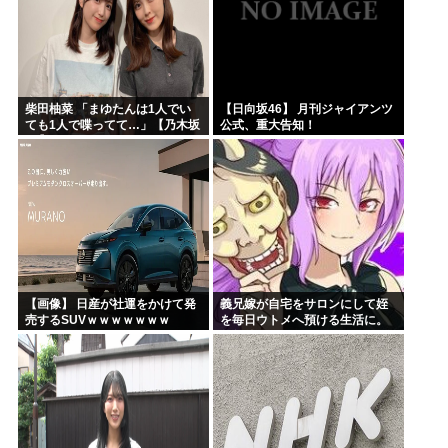
柴田柚菜 「まゆたんは1人でい
【日向坂46】 月刊ジャイアンツ
ても1人で喋ってて…」【乃木坂
公式、重大告知！
46】
【画像】 日産が社運をかけて発
義兄嫁が自宅をサロンにして姪
売するSUVｗｗｗｗｗｗｗ
を毎日ウトメへ預ける生活に。
数年後、そのツケが一気に回っ
てきて…