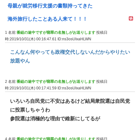
母親が就労移行支援の書類持ってきた
海外旅行したことある人来て！！！
1 名前:
番組の途中ですが翡翠の名無しがお送りします
投稿日
時:2019/10/31(木) 00:16:47.61
ID:ns3osUIxaHLWN
こんなん何やっても政権交代しないんだからやりたい
放題やん
2 名前:
番組の途中ですが翡翠の名無しがお送りします
投稿日
時:2019/10/31(木) 00:17:41.59
ID:ns3osUIxaHLWN
いろいろ自民党に不安はあるけど結局衆院選は自民党
に投票しちゃうわ
参院選は消極的な理由で維新にしてるが
4 名前:
番組の途中ですが翡翠の名無しがお送りします
投稿日