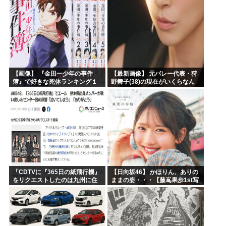
【画像】 『金田一少年の事件
【最新画像】 元バレー代表・狩
簿』で好きな死体ランキング１
野舞子(38)の現在がいくらなん
位がこちら！
でも即ハボすぎる！
「CDTVに『365日の紙飛行機』
【日向坂46】 かほりん、ありの
をリクエストしたのは九州に住
ままの姿・・・【藤嶌果歩1st写
む中学生」←この事実って結構
真集】
デカいよな【AKB48】