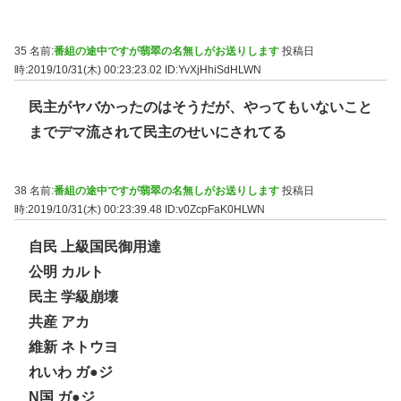
35 名前:
番組の途中ですが翡翠の名無しがお送りします
投稿日
時:2019/10/31(木) 00:23:23.02
ID:YvXjHhiSdHLWN
民主がヤバかったのはそうだが、やってもいないこと
までデマ流されて民主のせいにされてる
38 名前:
番組の途中ですが翡翠の名無しがお送りします
投稿日
時:2019/10/31(木) 00:23:39.48
ID:v0ZcpFaK0HLWN
自民 上級国民御用達
公明 カルト
民主 学級崩壊
共産 アカ
維新 ネトウヨ
れいわ ガ●ジ
N国 ガ●ジ