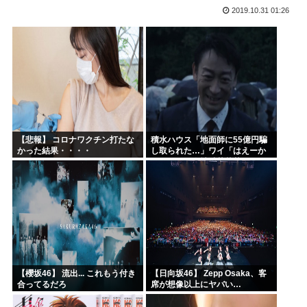
2019.10.31 01:26
今期アニメの評価、ついに固まる
韓国人「韓国サッカー協会W杯予選で外国人審判に性接待した...
「味方のふりをしてたが、実は敵のスパイだったキャラ」 何...
みいちゃん作者、お気持ち表明ツイートから1週間沈黙www
高市総書記に逆らった財務官僚、左遷されるwww
ヒロアカ見たらまじで好きになったんやが
【悲報】 コロナワクチン打たな
積水ハウス「地面師に55億円騙
かった結果・・・・
し取られた…」ワイ「はえーか
わいそう…会社滅茶苦茶やろな
ぁ」→
【櫻坂46】 流出... これもう付き
【日向坂46】 Zepp Osaka、客
合ってるだろ
席が想像以上にヤバい…