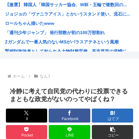
【激震】 韓国人「韓国サッカー協会、W杯・五輪で複数回の...
【最新版】日本の都市の都会度ランキングがこちらwww
ジョジョの「ヴァニラアイス」とかいうスタンド使い、流石に...
ダイソーの220円のUSBケーブルが3ヶ月でダメになった...
ロールちゃん描いたwww
【警告】ADHDグレーと診断された子供たち、高確率で『こ...
「週刊少年ジャンプ」 発行部数が初の100万部割れ
【画像】どえらい乳のJSが発見される
Zガンダムで一番人気のないMSがパラスアテネという風潮
中国外務省、広島原爆投下に関して「同情を得ようと核被害者...
緊縮財政論者として知られる大物財務官僚、高市早苗の逆鱗に...
【急募】みい山作者・亜月ねねちゃんがここから逆転する方法
海外「日本にはこんな特殊な標識があるんだけど皆は見たこと...
自民党「日本人56す56す56す56す56すコロスコロス...
ホーム
なんJ
熊本地震避難所で高市早苗の態度が非常に良いと話題
露悪系アニメ、定義がよくわからなくなる
冷静に考えて自民党の代わりに投票できる
高市早苗「消費税減税の財源は今から考える」
まともな政党がないのってやばくね？
声優の長谷川育美さんと結婚したいんやが
部落民のことお前らの地域ってなんて言ってた？
X
Facebook
はてブ
中国大使館に侵入した自衛官（24）、動機を告白「中国の強...
海外「ディズニーがゴミのようだ！」日本がアニメ化した米人...
Pocket
LINE
コピー