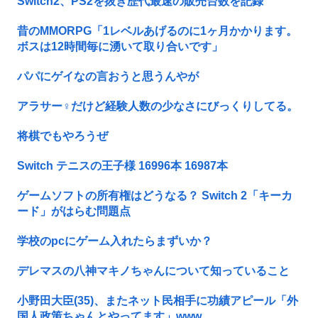
Switch2、PS2を抜き歴代最速の販売台数を記録
昔のMMORPG「1レベルあげるのに1ヶ月かかります。
ボスは12時間毎に湧いて取り合いです」
パパにゲイなの言おうと思うんやが
アラサー♀だけど経験人数の少なさにびっくりしてる。
将棋でもやろうぜ
Switch テニスの王子様 16996本 16987本
ゲームソフトの所有権はどうなる？ Switch 2「キーカ
ード」がはらむ問題点
学校のpcにゲーム入れたらまずいか？
デレマスの八神マキノちゃんについて知っていること
小野田大臣(35)、またネット民相手に功績アピール「外
国人政策ちゃんとやってます」www