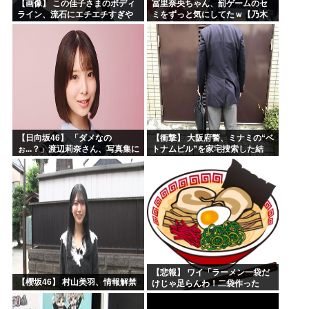
【画像】 この佳子さまのボディ
冨里奈央ちゃん、罰ゲームのセ
ライン、流石にエチエチすぎや
ミをずっと気にしてたｗ【乃木
ろ！
坂46】
【日向坂46】 「ダメなの
【衝撃】 大阪府警、ミナミの“ベ
ぉ...？」渡辺莉奈さん、写真集に
トナムビル”を家宅捜索した結
興味津々
果・・・・・・
【悲報】 ワイ「ラーメン一袋だ
【櫻坂46】 村山美羽、情報解禁
けじゃ足らんわ！二袋作った
ろ！」→結果ｗｗｗ