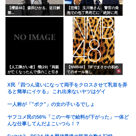
【櫻坂46】 森田ひかる、近日解
【悲報】 玉川徹さん、警官の発
禁...
泡での包丁男死亡に「絶対に死
刑にならない罪なのに警察が死
刑にした！」 → 元警官のマジレ
スがコチラ → ………
【人工障がい者】 甥(28)「両親
【NMB48】 TIFでまさかの初め
が亡くなったんで僕のこと引き
てのオール無し
取ってほしいんですけど！」な
んでいい年したヒキニートを引
X民「四つん這いになって両手をクロスさせて乳首を弄
き取らなきゃいけないんだ...
ると簡単にイケる」 これ出来ないヤツはゲイ
一人称が「"ボク"」の女の子いるでしょ
ヤフコメ民の56%「この一年で給料が下がった」一体ど
んな仕事してんだよこいつら！？