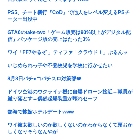
PS5、チート横行『CoD』で他人をレベル変えるPSチ
ーター出没中
GTA6のtake-two「ゲーム販売は90%以上がデジタル配
信」パッケージ版の売上はたった3%
ワイ「FF7やるぞ 」ティファ「クラウド！」ぶるんッ
いじめられっ子や不登校児を学校に行かせたい
8月8日パチ●コパチスロ対策部❤️
ドイツ空港のウクライナ機に自爆ドローン接近→職員が
蹴り落とす→偶然起爆装置が壊れセーフ
熱海で旅館ホテルデートwww
ワイ彼女欲しいのか欲しくないのかわからなくて頭おか
しくなりそうなんやが