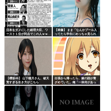
日本をダメにした総理大臣、ワ
【画像】 まま「なんかプール入
ースト１位が同点でこの人ｗｗ
ってたら学生にめっちゃ見られ
ｗｗｗｗ
たw」
【櫻坂46】 山下瞳月さん、破天
出張から帰ったら、嫁の顔が青
荒すぎる生き方がこちら
ざめていた。俺「一体何があっ
たんだ？」嫁「…」→子供たち
に話を聞くと…