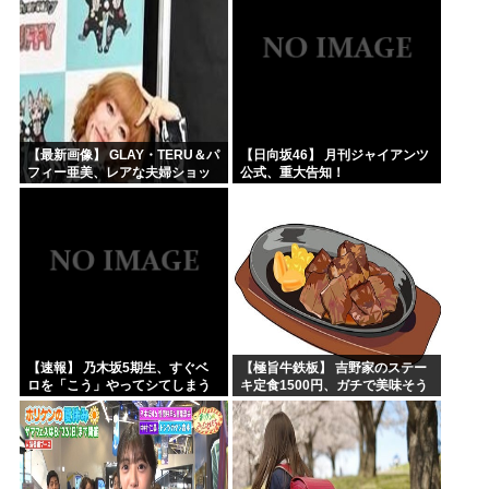
【最新画像】 GLAY・TERU＆パ
【日向坂46】 月刊ジャイアンツ
フィー亜美、レアな夫婦ショッ
公式、重大告知！
トを公開してしまう！
【速報】 乃木坂5期生、すぐベ
【極旨牛鉄板】 吉野家のステー
ロを「こう」やってシてしまう
キ定食1500円、ガチで美味そう
ｗｗｗｗｗｗ
ｗｗｗ