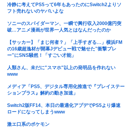
冷静に考えてPS5って6年もあったのにSwitch2よりソ
フト売れないのヤバいよな
ソニーのスパイダーマン、一瞬で興行収入2000億円突
破…アニメ漫画が世界一人気とはなんだったのか
【サッカー】「まじ何者？」「上手すぎる…」横浜FM
の16歳超逸材が開幕Jデビュー戦で魅せた”衝撃プレ
ー”にSNS騒然！「すごい才能」
人類さん、未だに"スマホ"以上の発明品を作れない
www
メディア「PS5、デジタル専用化推進で『プレイステー
ションプラス』解約の動き加速」
Switch2版FF14、本日の最適化アプデでPS5より爆速
ロードになってしまうwww
激エ口系のポケモン