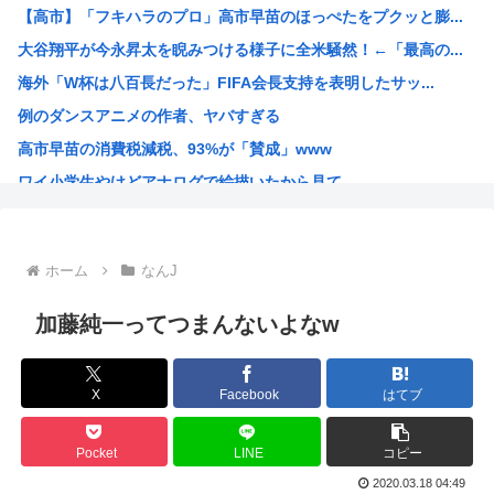
【高市】「フキハラのプロ」高市早苗のほっぺたをプクッと膨...
高市早苗の消費税減税、93%が「賛成」www
大谷翔平が今永昇太を睨みつける様子に全米騒然！←「最高の...
首相官邸、"映え"を意識した高市首相熊本訪問の感動BGM...
海外「W杯は八百長だった」FIFA会長支持を表明したサッ...
【画像】女子高生さん、男に抱かれまくった結果www
例のダンスアニメの作者、ヤバすぎる
【動画】 広島記念公園を追い出された左翼さん、流石にキモ...
高市早苗の消費税減税、93%が「賛成」www
【批判】ラノベ作家（52）「新作ラブコメ書いたぞ！ｗ」X...
ワイ小学生やけどアナログで絵描いたから見て
落合博満の晩年の成績(1991-1998)、ギリ擁護でき...
国家情報局のスパイ通報フォーム、マイクロソフト365だっ...
ハンターハンターのゴンっておるやん
ホーム
なんJ
ちいかわのモモンガ、逝きそう
韓国人「韓国に10年間の出場権剥奪や過去ワールドカップ、...
加藤純一ってつまんないよなw
高市首相、出張マッサージへ
アキバ冥途戦争とかいうアニメwww
X
Facebook
はてブ
【画像】小池百合子×高市早苗
【高市】ゴラム(56歳)、女子中学生をナイフで脅し性的暴...
Pocket
LINE
コピー
5ちゃんのどこでもいいけど、日本人の税金使って日本人批判...
2020.03.18 04:49