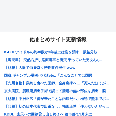
他まとめサイト更新情報
K-POPアイドルの約半数が3年後には姿を消す…損益分岐...
【鹿児島】 突然右折し路面電車と衝突 乗っていた男女3人...
【悲報】大阪で白昼堂々誘拐事件発生 www
国税 ギャンブル脱税パパ活etc..「こんなことでは国民...
【九州名物】鶏刺し食べた医師、全身麻痺へ…「死んだほうが...
京大病院、脳腫瘍摘出手術で誤って腫瘍の無い部位を摘出 脳...
【悲報】中居正広「俺が来たことは内緒だべ」極秘で熊本でボ...
【悲報】初の日本代表で出番なし、福田正博「使わないんだっ...
KDDI、楽天への回線貸し出し終了へ 都市部で9月末に