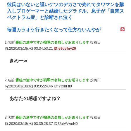
彼氏はいないと謳いケツのデカさで売れてタワマンを購
入しプロゲーマーと結婚したグラドル、息子が「自閉ス
ペクトラム症」と診断され泣く
毎週カラオケ行きたくなって仕方ないんやが
1 名前:
番組の途中ですが翡翠の名無しがお送りします
投稿日
時:2020/03/18(水) 03:34:53.21
ID:e9cvfn+Z0
きめーw
2 名前:
番組の途中ですが翡翠の名無しがお送りします
投稿日
時:2020/03/18(水) 03:35:24.46
ID:YtixnFft0
あなたの感想ですよね？
3 名前:
番組の途中ですが翡翠の名無しがお送りします
投稿日
時:2020/03/18(水) 03:35:28.37
ID:UajVVweN0