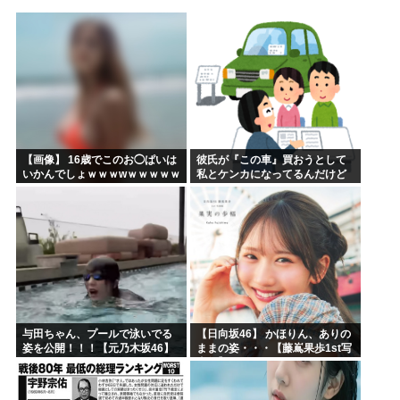
海外「あるある！」日本を旅行した外国人が患う新たな症状「...
韓国が独自開発したと自慢する甘いトマト、実はそこら辺のト...
埼玉川越に突如として「モスク」が自生 外国人「自分たちは...
はっきり言う、プリキュア見た事ない
自民党、古謝玄太の推薦を決定 沖縄県知事選
【映画悲報】日本(ジャップ)の映画界、完全に終わる…現代...
【画像】 16歳でこのお◯ぱいは
彼氏が『この車』買おうとして
いかんでしょｗｗｗwｗｗｗｗｗ
私とケンカになってるんだけど
ｗｗｗ❤
ｗｗｗｗｗｗ
与田ちゃん、プールで泳いでる
【日向坂46】 かほりん、ありの
姿を公開！！！【元乃木坂46】
ままの姿・・・【藤嶌果歩1st写
真集】