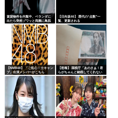
賃貸物件を内覧中、ベランダに
【日向坂46】 歴代の“点数”一
出たら突然ゾワッと両腕に鳥肌
覧、更新される
が出た。「やっぱりこの部屋嫌
だ」と思った瞬間、体が前にド
ンッと突き飛ばされて…
【NMB48】 「ご乱心！士キャン
【怒報】 国税庁「あのさぁ！君
プ」出演メンバーがこちら
らがちゃんと納税してくれない
とこうなっちゃうけどどうす
る？！」←これw w w w w w w w