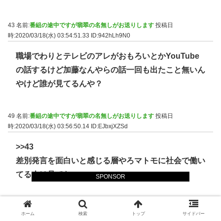
43 名前:
番組の途中ですが翡翠の名無しがお送りします
投稿日
時:2020/03/18(水) 03:54:51.33
ID:942hLh9N0
職場でわりとテレビのアレがおもろいとかYouTube
の話するけど加藤なんやらの話一回も出たこと無いん
やけど誰が見てるんや？
49 名前:
番組の途中ですが翡翠の名無しがお送りします
投稿日
時:2020/03/18(水) 03:56:50.14
ID:EJbxjXZSd
>>43
差別発言を面白いと感じる層やろマトモに社会で働い
てる人は見てない
SPONSOR
58 名前:
番組の途中ですが翡翠の名無しがお送りします
投稿日
ホーム
検索
トップ
サイドバー
時:2020/03/18(水) 03:58:03.75
ID:kjJb0A0G0