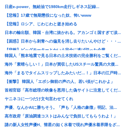
日産e-power、無給油で1980km走行しギネス記録...
【悲報】17歳で無期懲役になった奴、怖いwww
【悲報】ロシア、じわじわと逝き始める
日本の輸出額、韓国・台湾に抜かれる。アカンゴミ国すぎて涙...
【困惑】日本から刺青への偏見を消し去りたいんやけど・・・...
【悲報】ビッグモーターとかいう完全に逃げ切った企業
韓国人「熊本地震で見る日本の土木技術の完全勝利をご覧くだ...
【悲報】女性「性的暴行されました」検事「嘘では？」女性「...
海外「素晴らしい！」日本が買収したUSスチール驚異の大復...
ホリエモン、移民受け入れ反対派の若者にブチギレ→スタジオ...
海外「まるでタイムスリップしたみたいだ…！」日本の江戸時...
【悲報】「米軍を粉砕しろ！」在韓米軍基地に突入した韓国学...
【衝撃】 韓国人「エボシ御前の声の人、若い頃がこれかよ」
税務署員1億円超脱税疑い 詐取金で競艇か、国税当局
首相官邸「高市総理の映像を悪用した偽サイトに注意してくだ...
【動画あり】ミスイタリア地方予選、黒人女性が優勝し炎上
ヤニネコに一つだけ文句言わせてくれ
早めに予約した通路側の席に、見知らぬ母子が。車掌の呼びか...
声優、なんかAIに勝ちそう。「声も「人格の象徴」明記、法...
ショートスリーパーさん「寝たほうがいいのでは？」にブチギ...
高市政府「原油調達コストはみんなで負担してもらうわよ！」
トッモ「ワイ5年かけて500万貯めてん、これで焼き鳥屋や...
謎の新人女性声優H、彗星の如く水着で現れ声優水着界隈をざ...
理容室経営て今から難しい？収入や資金、集客はどれくらい必...