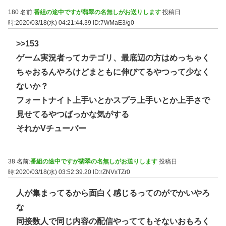
180 名前:
番組の途中ですが翡翠の名無しがお送りします
投稿日
時:2020/03/18(水) 04:21:44.39
ID:7WMaE3/g0
>>153
ゲーム実況者ってカテゴリ、最底辺の方はめっちゃく
ちゃおるんやろけどまともに伸びてるやつって少なく
ないか？
フォートナイト上手いとかスプラ上手いとか上手さで
見せてるやつばっかな気がする
それかVチューバー
38 名前:
番組の途中ですが翡翠の名無しがお送りします
投稿日
時:2020/03/18(水) 03:52:39.20
ID:rZNVxTZr0
人が集まってるから面白く感じるってのがでかいやろ
な
同接数人で同じ内容の配信やっててもそないおもろく