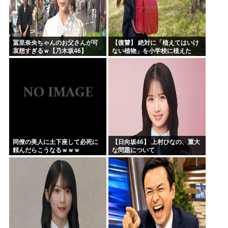
冨里奈央ちゃんのお父さんが可
【復讐】 絶対に「植えてはいけ
哀想すぎるｗ【乃木坂46】
ない植物」を小学校に植えた
→20年経って見に行くと…
「！？」衝撃の光景が・・・
同僚の美人に土下座して必死に
【日向坂46】 上村ひなの、重大
頼んだらこうなるｗｗｗ
な問題について