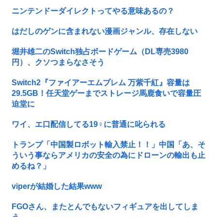
ニンテンドーダイレクトってやる意味あるの？
はだしのゲンに含まれない漫画ジャンル、存在しない
堀井雄二のSwitch独占ボードゲーム（DL専売3980
円）、クソつまらなさそう
Switch2『ファイアーエムブレム 万紫千紅』容量は
29.5GB！任天堂ゲーまでストレージ馬鹿食いで容量圧
迫堂に
ワイ、エ口配信してる19♀に普通に叱られる
トランプ「中国製ロボット輸入禁止！！」中国「あ、そ
ういう事ならアメリカの安全の為にドローンの輸出も止
めるね？」
viperが結婚した結果www
FGOさん、またとんでもないフィギュアを出してしま