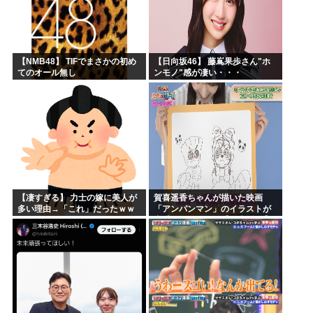
【NMB48】 TIFでまさかの初め
【日向坂46】 藤嶌果歩さん"ホ
てのオール無し
ンモノ"感が凄い・・・
【凄すぎる】 力士の嫁に美人が
賀喜遥香ちゃんが描いた映画
多い理由→「これ」だったｗｗ
「アンパンマン」のイラストが
ｗｗｗｗｗ
上手すぎる！！！【乃木坂46】