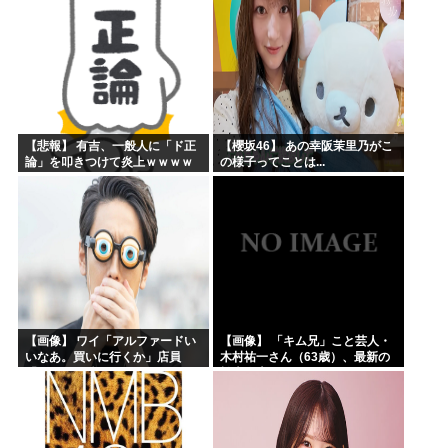
【悲報】 有吉、一般人に「ド正
【櫻坂46】 あの幸阪茉里乃がこ
論」を叩きつけて炎上ｗｗｗｗ
の様子ってことは...
ｗｗｗｗ
【画像】 ワイ「アルファードい
【画像】 「キム兄」こと芸人・
いなあ。買いに行くか」店員
木村祐一さん（63歳）、最新の
「ほいっ見積もりな！」ワイ
松本人志さんとのツーショット
「金額おかしくね？」←お前ら
が完全に別人だとネット騒然！
もそう思うよな？？？？？
「マジで誰かわからん」...