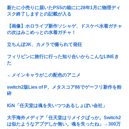
新たに小売りに届いたPS5の箱にに28年1月に物理ディ
スク終了しますとの記載が入る
【画像】ホロライブ新作ソシャゲ、ドスケベ水着ガチャ
の次はみこめっとの水着ガチャ！
立ちんぼJK、カメラで撮られて発狂
フィリピンに旅行に行った知り合いからこんなLINEき
た
←メインキャラがこの配色のアニメ
switch2版Lies of P、メタスコア86でゲーフリ新作を粉
砕
IGN「任天堂は魂を失いつつあるしょぼい会社」
大手海外メディア「任天堂はリメイクばっか。Switch2
は似たようなアプデしか無い。魂を失ったね」→300万