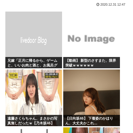
2020.12.31 12:47
かのかりとかいう誰が見てるのか謎の漫画www
原爆投下81年
海外「全部日本の真似だったのか…」 日本の普通のテレビ番...
海外「まるでトランプ」FIFAがW杯開催都市と結んだ約束...
7時間かけて描いたHな糸会がこちら
Win95開発者「日本でITが3Kと呼ばれるのは企業が根...
兄嫁「正月に帰るから、ゲーム
【動画】 新型のさすまた、限界
と、いいお肉と酒と、お風呂グ
突破ｗｗｗｗｗｗ
ッズの準備しとけよ」寝起きの
私「知るかボケ」兄嫁「キィィ
ィィー！！！！」私「あ…」
遠藤さくらちゃん、まさかの写
【日向坂46】 下着姿のかほり
真無しだったｗ【乃木坂46】
ん、大丈夫かこれ…