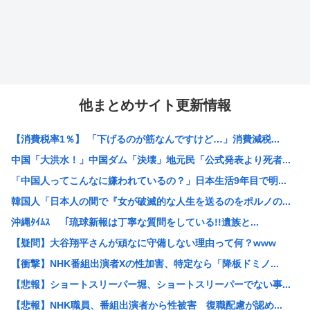
他まとめサイト更新情報
【消費税率1％】 「下げるのが筋なんですけど…」消費減税...
中国「大洪水！」中国ダム「決壊」地元民「公式発表より死者...
「中国人ってこんなに嫌われているの？」日本生活9年目で明...
韓国人「日本人の間で『女が破滅的な人生を送るのをポルノの...
沖縄ﾀｲﾑｽ 「琉球新報は丁寧な質問をしている!!遺族と...
【疑問】大谷翔平さんが頑なに守備しない理由って何？www
【衝撃】NHK番組出演者Xの性加害、特定なら「降板ドミノ...
【悲報】ショートスリーパー堀、ショートスリーパーでない事...
【悲報】NHK職員、番組出演者から性被害 復職配慮が認め...