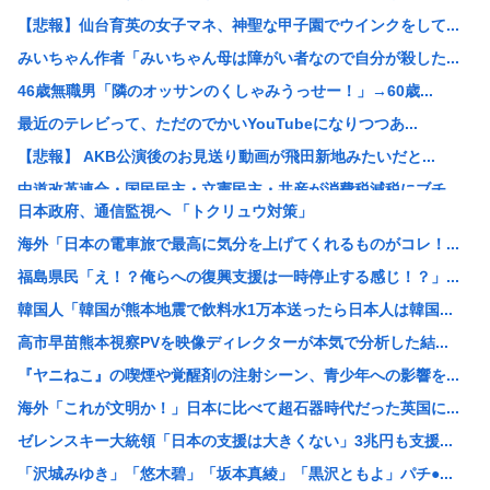
【悲報】仙台育英の女子マネ、神聖な甲子園でウインクをして...
みいちゃん作者「みいちゃん母は障がい者なので自分が殺した...
46歳無職男「隣のオッサンのくしゃみうっせー！」→60歳...
最近のテレビって、ただのでかいYouTubeになりつつあ...
【悲報】 AKB公演後のお見送り動画が飛田新地みたいだと...
中道改革連合・国民民主・立憲民主・共産が消費税減税にブチ...
日本政府、通信監視へ 「トクリュウ対策」
中国「アメリカさぁ、調子乗ってるからお前らが頼ってる軍用...
海外「日本の電車旅で最高に気分を上げてくれるものがコレ！...
韓国人の対日好感度が過去最高に、「ノージャパン」は終わっ...
福島県民「え！？俺らへの復興支援は一時停止する感じ！？」...
【画像】元ジャンポケ・斉藤慎二被告の妻・瀬戸サオリがイン...
韓国人「韓国が熊本地震で飲料水1万本送ったら日本人は韓国...
スペースX、株価大暴落
高市早苗熊本視察PVを映像ディレクターが本気で分析した結...
柳葉敏郎の代表作、「踊る大捜査線しかない」
『ヤニねこ』の喫煙や覚醒剤の注射シーン、青少年への影響を...
産経新聞、東北で新聞発行休止へ
海外「これが文明か！」日本に比べて超石器時代だった英国に...
【衝撃】JKの従姉妹が泊まりに来た結果www
ゼレンスキー大統領「日本の支援は大きくない」3兆円も支援...
【速報】なぜか読める画像が発見されるwww
「沢城みゆき」「悠木碧」「坂本真綾」「黒沢ともよ」パチ●...
【衝撃】清水アキラさんの息子・清水良太郎さん死去で落語家...