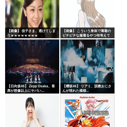
【画像】 佳子さま、透けてしま
【画像】 こういう身体で薄着の
うｗｗｗｗｗｗｗｗ
ピチピチな服着るやつ何考えて
るんだよ
【日向坂46】 Zepp Osaka、客
【櫻坂46】 リアミ、説教おじさ
席が想像以上にヤバい…
んが現れた模様...