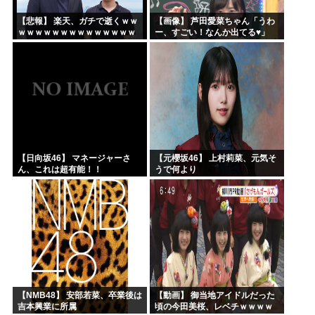
【悲報】 楽天、ガチで逝くｗｗ
【画像】 芦田愛菜ちゃん「うわ
ｗｗｗｗｗｗｗｗｗｗｗｗｗｗ
ー、すごい！なんか出てる♥」
ｗｗｗｗ
【日向坂46】 マネージャーさ
【元櫻坂46】 上村莉菜、元気そ
ん、これは超有能！！
うで何より
【NMB48】 安部若菜、卒業後は
【動画】 御当地アイドルだった
吉本興業に所属
頃の今田美桜、レベチｗｗｗｗ