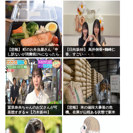
ｗｗｗｗｗｗｗｗｗｗｗｗｗｗ
【悲報】 町のお弁当屋さん「申
【日向坂46】 高井俐香×鶴崎仁
し訳ないが消費税1%になったら
香、すごい・・・
その分商品代を値上げするわ」
冨里奈央ちゃんのお父さんが可
【悲報】 米の値段大暴落の危
哀想すぎるｗ【乃木坂46】
機。在庫が山程ある状態で新米
の収穫始まる。「米農家が生活
できない」