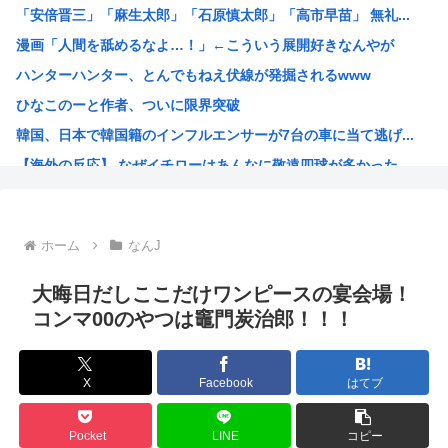
「安倍晋三」「麻生太郎」「石原慎太郎」「高市早苗」 無礼...
【困惑】ミセスグリーンアップルさんってもう落ち目なんか？...
漫画「人間を舐めるなよ…！」←こういう展開好きなんやが
特定外来カミキリムシに1匹300円の賞金をかけた高崎市、...
ハンターハンター、とんでもねえ伏線が発掘されるwww
【朗報】 消費減税、閣議決定 来年4月から2年間1％に
ひなこのーと作者、ついに限界突破
まんさん被災地に手作りおにぎりを出荷www
韓国、日本で韓国籍のインフルエンサーが7台の車に当て逃げ...
毎年恒例の中国大洪水。湖北省秭帰県の現在の様子がこちら
【海外の反応】 なぜイチローはあんなに敬遠四球が多かった...
不同意性交罪の影響で日本でのレ●プ認知件数爆増www
割とマジで年収400以下の人ってどう暮らしてるの？この人...
露悪系アニメ、次なるステージへ
ホーム
なんJ
「ムクゲェジ漫画」ガチでリアルだったwww
【原爆の日】へいわをかえせ
大晦日だしここだけワンピースの宴会場！
みい山、あんだけ騒ぎになってるのに未だにどこのメディアも...
コンマ00のやつは竈門炭治郎！！！
週刊少年ジャンプ、発行部数100万部割れwww
日本人「うちの犬、たまたまついてきた八百屋で一目惚れした...
X
Facebook
はてブ
【画像】広島市長のスピーチを聞いてる時の高市早苗の顔ww...
【雑誌】かつて650万部を誇った「週刊少年ジャンプ」、発...
Pocket
LINE
コピー