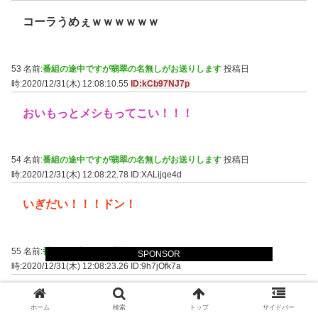
コーラうめぇｗｗｗｗｗｗ
53 名前:
番組の途中ですが翡翠の名無しがお送りします
投稿日
時:2020/12/31(木) 12:08:10.55
ID:kCb97NJ7p
おいもっとメシもってこい！！！
54 名前:
番組の途中ですが翡翠の名無しがお送りします
投稿日
時:2020/12/31(木) 12:08:22.78
ID:XALijqe4d
いぎだい！！！ドン！
55 名前:
番組の途中ですが翡翠の名無しがお送りします
投稿日
SPONSOR
時:2020/12/31(木) 12:08:23.26
ID:9h7jOfk7a
宴だー！
ホーム
検索
トップ
サイドバー