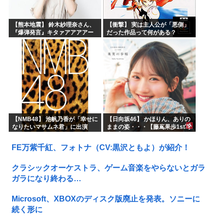
【熊本地震】 鈴木紗理奈さん、
【衝撃】 実は主人公が「悪側」
『爆弾発言』キタァアアアアー
だった作品って何がある？
ーーーーー！！
【NMB48】 池帆乃香が「幸せに
【日向坂46】 かほりん、ありの
なりたいマサムネ君」に出演
ままの姿・・・【藤嶌果歩1st写
真集】
FE万紫千紅、フォトナ（CV:黒沢ともよ）が紹介！
クラシックオーケストラ、ゲーム音楽をやらないとガラ
ガラになり終わる…
Microsoft、XBOXのディスク版廃止を発表。ソニーに
続く形に