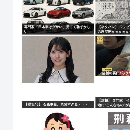
海行ってきたで
中国企業Zbtlink製のルーター20機種にバックドア…...
実は女に勘違いされている男のオ●ニー挙げてけ
専門家「日本車はダサい、見てて恥ずかし
【ネタバレ】 ワン
い」
の超展開ｗｗｗｗｗ
【悲報】ヤニねこ、BPOで問題視されるwww
ｗｗｗｗｗｗｗｗｗ
ｗｗｗｗｗｗｗｗｗｗｗ
【速報】 専門家「
【櫻坂46】 石森璃花、危険すぎる・・・
地に”こんなもの”