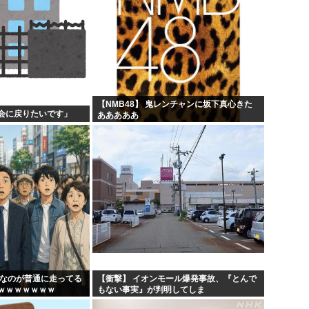
【NMB48】 鬼レンチャンに坂下真心きた
会に戻りたいです」
あああああ
んなのが普通に走ってる
【衝撃】 イオンモール爆発事故、『とんで
ｗｗｗｗｗｗｗ
もない事実』が判明してしま
う・・・・・・