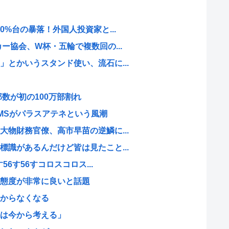
0%台の暴落！外国人投資家と...
ー協会、W杯・五輪で複数回の...
とかいうスタンド使い、流石に...
数が初の100万部割れ
MSがパラスアテネという風潮
物財務官僚、高市早苗の逆鱗に...
識があるんだけど皆は見たこと...
56す56すコロスコロス...
態度が非常に良いと話題
からなくなる
は今から考える」