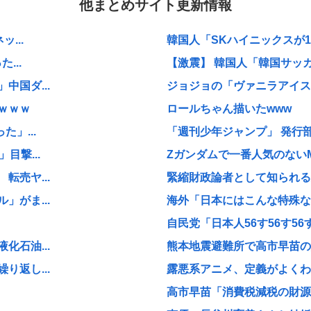
他まとめサイト更新情報
...
韓国人「SKハイニックスが1
...
【激震】 韓国人「韓国サッカ
国ダ...
ジョジョの「ヴァニラアイス」
ｗｗｗ
ロールちゃん描いたwww
」...
「週刊少年ジャンプ」 発行部
目撃...
Zガンダムで一番人気のない
売ヤ...
緊縮財政論者として知られる大
がま...
海外「日本にはこんな特殊な標
自民党「日本人56す56す56す
石油...
熊本地震避難所で高市早苗の
返し...
露悪系アニメ、定義がよくわ
高市早苗「消費税減税の財源