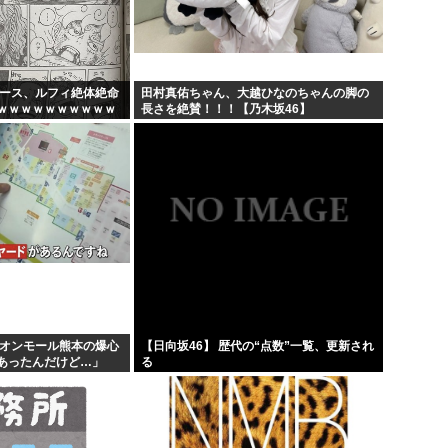
バンダイナムコ決算、プリ
財務省のエース、左遷
韓国人「地震で高市早苗ちゃん
ピース、ルフィ絶体絶命
田村真佑ちゃん、大越ひなのちゃんの脚の
ｗｗｗｗｗｗｗｗｗｗ
長さを絶賛！！！【乃木坂46】
山本五十六「明日は真珠湾攻撃
ｗｗｗｗｗｗｗｗｗｗ
...
イオンモール熊本の爆心
【日向坂46】 歴代の“点数”一覧、更新され
があったんだけど…」
る