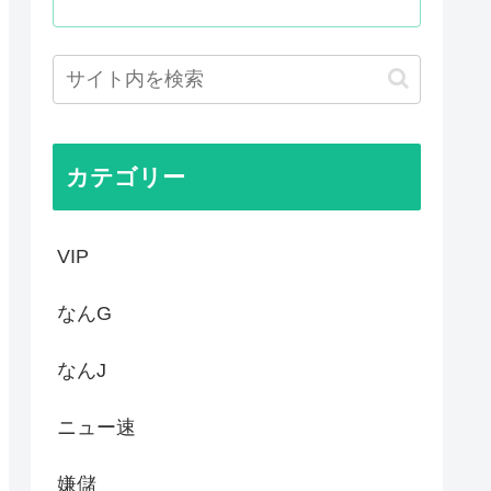
キュアが前年比大幅減少
は北朝鮮の金正恩と比較され完...
か…なんやこれ、デスノート？...
カテゴリー
VIP
なんG
なんJ
ニュー速
嫌儲