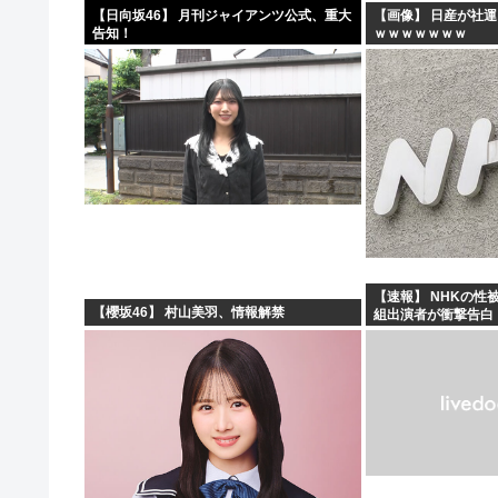
【日向坂46】 月刊ジャイアンツ公式、重大
【画像】 日産が社運
告知！
ｗｗｗｗｗｗｗ
【速報】 NHKの性
【櫻坂46】 村山美羽、情報解禁
組出演者が衝撃告白