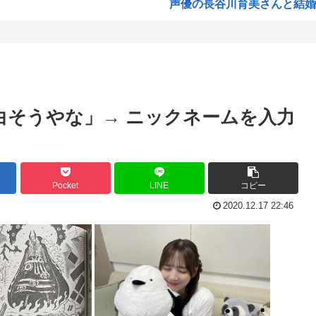
声優の長谷川育美さんと結婚
部落民のことお前らの地域っ
「3...
中国大使館に侵入した自衛官（
意思...
海外「ディズニーがゴミのよう
入っ...
今期アニメの評価、ついに固
面白そうやな」→ ニックネームを入力
韓国人「韓国サッカー協会W杯
わっ...
「味方のふりをしてたが、実は
りま...
みいちゃん作者、お気持ち表
Pocket
LINE
コピー
いた...
高市総書記に逆らった財務官
2020.12.17 22:46
ヒロアカ見たらまじで好きに
賛...
【画像】カノカリ女、とんでも
転生...
韓国人「日本には韓国みたいな
高...
宮崎駿「声優は娼婦のような
なんかおもろい漫画ない?