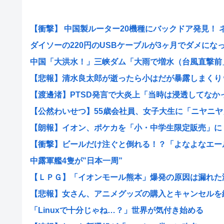
【衝撃】 中国製ルーター20機種にバックドア発見！ ネッ
ダイソーの220円のUSBケーブルが3ヶ月でダメになった
中国「大洪水！」三峡ダム「大雨で増水（台風直撃前」中
【悲報】清水良太郎が逝ったら小はだが暴露しまくり
【渡邊渚】PTSD発言で大炎上「当時は浸透してなかった
【公然わいせつ】55歳会社員、女子大生に「ニヤニヤ」
【朗報】イオン、ポケカを「小・中学生限定販売」に 転
【衝撃】ビールだけ注ぐと倒れる！？「よなよなエール」
中露軍艦4隻が”日本一周”
【ＬＰＧ】「イオンモール熊本」爆発の原因は漏れた液化
【悲報】女さん、アニメグッズの購入とキャンセルを繰り
「Linuxで十分じゃね…？」世界が気付き始める