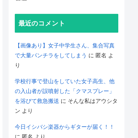
最近のコメント
【画像あり】女子中学生さん、集合写真
で大量パンチラをしてしまう
に
匿名
よ
り
学校行事で登山をしていた女子高生、他
の入山者が誤噴射した「クマスプレー」
を浴びて救急搬送
に
そんな私はアウシタ
ン
より
今日イシバシ楽器からギターが届く！！
に
匿名
より