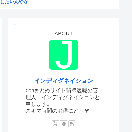
したいんやが
てなんて言ってた？
24）、動機を告白「中国の強...
だ！」日本がアニメ化した米人...
ABOUT
まる
予選で外国人審判に性接待した...
敵のスパイだったキャラ」 何...
明ツイートから1週間沈黙www
僚、左遷されるwww
インディグネイション
なったんやが
5chまとめサイト翡翠速報の管
理人・インディグネイションと
ないエ口グッズにされてしまい...
申します。
ドラッグストアがないので韓国...
スキマ時間のお供にどうぞ。
声」←これ正論すぎるよな