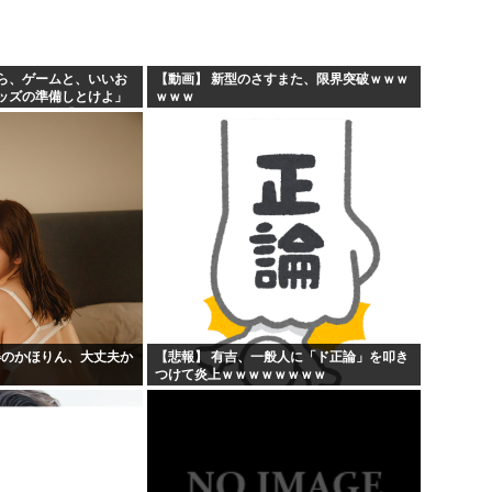
ら、ゲームと、いいお
【動画】 新型のさすまた、限界突破ｗｗｗ
ッズの準備しとけよ」
ｗｗｗ
ボケ」兄嫁「キィィィ
あ…」
姿のかほりん、大丈夫か
【悲報】 有吉、一般人に「ド正論」を叩き
つけて炎上ｗｗｗｗｗｗｗｗ