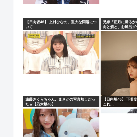
【日向坂46】 上村ひなの、重大な問題につ
兄嫁「正月に帰るか
いて
肉と酒と、お風呂グ
寝起きの私「知るか
ィー！！！！」私「
遠藤さくらちゃん、まさかの写真無しだっ
【日向坂46】 下着
たｗ【乃木坂46】
これ…