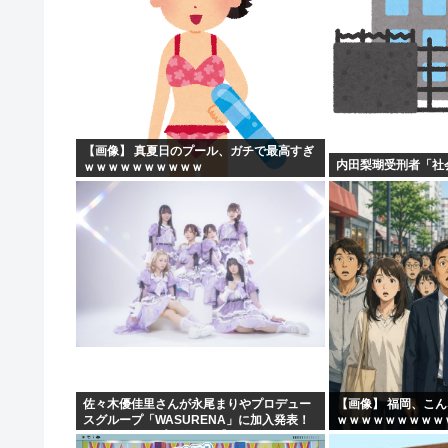
【画像】 真夏日のプール、ガチで最高すぎ
内田梨瑚受刑者「社
ｗｗｗｗｗｗｗｗｗｗ
佐々木優佳里さんが永尾まりやプロデュー
【画像】 福岡、こ
スグループ「WASURENA」に加入発表！
ｗｗｗｗｗｗｗｗｗ
現在のグループと兼任へ【元AKB48ゆかる