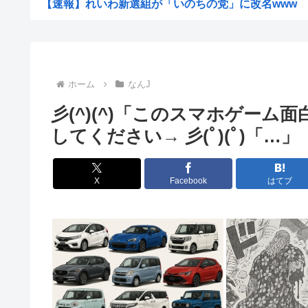
【速報】れいわ新選組が「いのちの党」に改名www
ヨーロッパが中国製メガソーラーを締め出しｗｗｗ
【驚愕】仙台育英初の女子部員・星よつは、須江監督から
【悲報】侍戦士、井端を酷評「競馬の話以外は会話がなく
ホーム
なんJ
【画像】お姉ちゃん（21）高校生の弟と一緒にお風呂に
彡(^)(^)「このスマホゲーム
ウクライナ、ついに力尽きる
してください→ 彡(ﾟ)(ﾟ)「…」
韓国人の対日好感度が過去最高に、「ノージャパン」は終
高市洋一「アメリカで経済学を学んだ。MMT信者じゃあ
X
Facebook
はてブ
【衝撃】「え、これカバー曲だったの！？」って知って驚
中国Zbtlink製ルーター20機種にバックドア見つかる...
【悲報】ディズニーのおいなり巻（600円）、卑猥すぎて
【驚愕】名作『無職転生』凄い事に気付いたwww『無職
セカンドサマーウイカ、AVになってしまう…「このAV最
ワイの株式口座 爆損で逝く