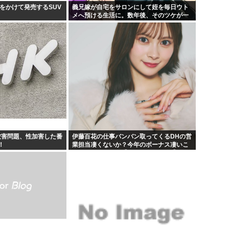
をかけて発売するSUV
義兄嫁が自宅をサロンにして姪を毎日ウト
メへ預ける生活に。数年後、そのツケが一
気に回ってきて…
被害問題、性加害した番
伊藤百花の仕事バンバン取ってくるDHの営
！
業担当凄くないか？今年のボーナス凄いこ
とになりそう！！【AKB48いともも】