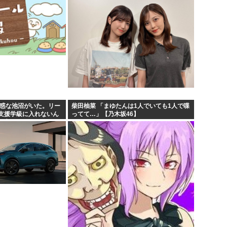
迷惑な池沼がいた。リー
柴田柚菜 「まゆたんは1人でいても1人で喋
支援学級に入れないん
ってて…」【乃木坂46】
の高い低いと同じで、
...