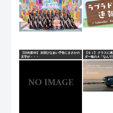
ん・まりやぎ】
【日向坂46】 次回ひなあい予告にまさかの
【ＧＪ】 クラスに
文字が・・・
ダー格のＡ「なんで
ですか？」先生「背
これも個性なの！差別は