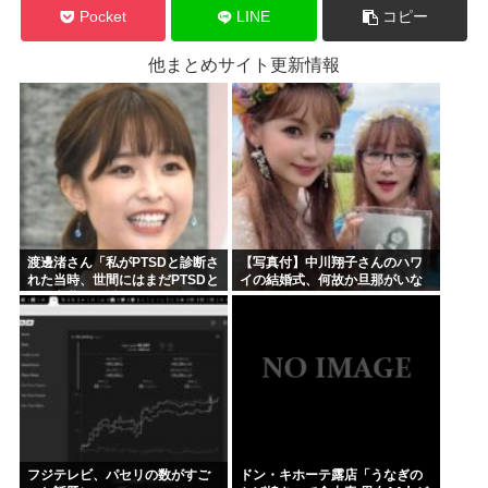
Pocket
LINE
コピー
他まとめサイト更新情報
渡邊渚さん「私がPTSDと診断さ
【写真付】中川翔子さんのハワ
れた当時、世間にはまだPTSDと
イの結婚式、何故か旦那がいな
いう言葉は浸透していませんで
い
した」
フジテレビ、パセリの数がすご
ドン・キホーテ露店「うなぎの