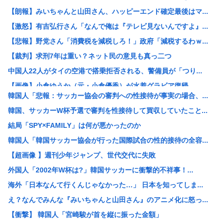
【朗報】みいちゃんと山田さん、ハッピーエンド確定最後はマ...
【激怒】有吉弘行さん「なんで俺は『テレビ見ないんですよ』...
【悲報】野党さん「消費税を減税しろ！」政府「減税するわｗ...
【裁判】求刑7年は重い？ネット民の意見も真っ二つ
中国人22人がタイの空港で搭乗拒否される、警備員が「つり...
【画像】小倉ゆうか（元・小倉優香）が水着グラビア復帰
韓国人「悲報：サッカー協会の審判への性接待が事実の場合、...
【画像】イギリスの恋愛番組セクシー過ぎてしまうwww
韓国、サッカーW杯予選で審判を性接待して買収していたこと...
【画像】令和のJKの待ち受け画像、俺たちには眩しすぎるw...
結局「SPY×FAMILY」は何が悪かったのか
【画像】電撃婚から1年半…狩野舞子さん、黒ドレス姿の激変...
韓国人「韓国サッカー協会が行った国際試合の性的接待の全容...
【画像あり】中学生アイドルの撮影会の様子をご覧くださいｗ...
【超画像 】週刊少年ジャンプ、世代交代に失敗
【画像】『菓子パン』だけ食べてる男の部屋、ガチでエグいw...
外国人「2002年W杯は?」韓国サッカーに衝撃的不祥事！...
石油もない、鉄もない、国土の7割は山…それでも日本が世界...
海外「日本なんて行くんじゃなかった…」 日本を知ってしま...
豊臣秀吉と徳川家康 どちらが強かったの
え？なんでみんな『みいちゃんと山田さん』のアニメ化に怒っ...
中国、アメリカに対する制裁を一斉発表
【衝撃】 韓国人「宮崎駿が首を縦に振った金額」
【朗報】ジャンプが最も売れた1995年新年3・4合併号に...