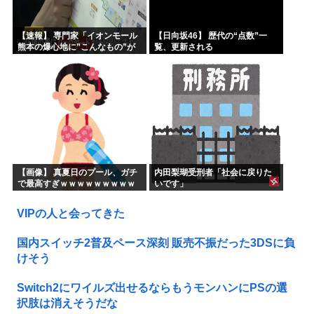
【速報】 専門家「イオンモール
【日向坂46】 歴代の“点数”一
熊本の爆心地に”こんなもの”が
覧、更新される
あったんだけど…」
【画像】 真夏日のプール、ガチ
内田梨瑚受刑者「社会に戻りた
で最高すぎｗｗｗｗｗｗｗｗｗ
いです」
ｗ
VIPの人と会ってきた
国内スイッチ2普及ペース深刻 販売不振だった3DSに負
けそう
Switch2にワイルズ出せるならもうモンハンにPSの選
択肢は消えそうだな