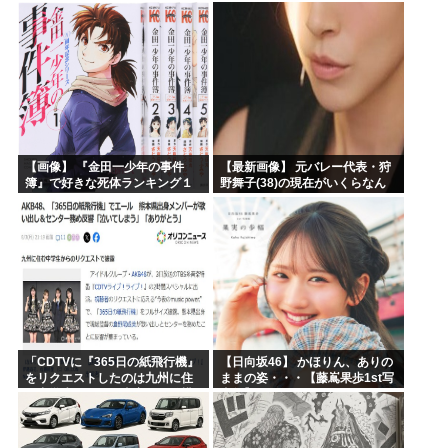
【画像】 『金田一少年の事件
【最新画像】 元バレー代表・狩
簿』で好きな死体ランキング１
野舞子(38)の現在がいくらなん
位がこちら！
でも即ハボすぎる！
「CDTVに『365日の紙飛行機』
【日向坂46】 かほりん、ありの
をリクエストしたのは九州に住
ままの姿・・・【藤嶌果歩1st写
む中学生」←この事実って結構
真集】
デカいよな【AKB48】