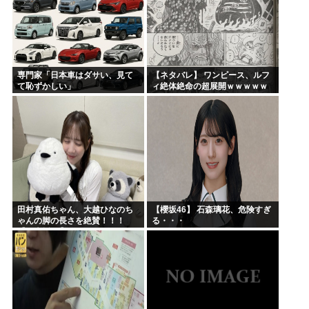
専門家「日本車はダサい、見て
【ネタバレ】 ワンピース、ルフ
て恥ずかしい」
ィ絶体絶命の超展開ｗｗｗｗｗ
ｗｗｗｗｗｗｗｗｗｗｗｗｗｗ
ｗｗｗｗｗｗｗｗｗｗｗｗｗｗ
ｗｗｗｗｗｗｗｗｗｗｗｗ...
田村真佑ちゃん、大越ひなのち
【櫻坂46】 石森璃花、危険すぎ
ゃんの脚の長さを絶賛！！！
る・・・
【乃木坂46】