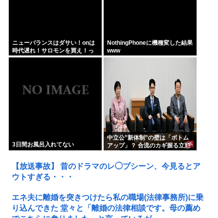
ニューバランスはダサい！onは
NothingPhoneに機種変した結果
時代遅れ！サロモンを買え！っ
www
て言われたから買ったんやが
中立公”新体制”の壁は「ボトム
3日間お風呂入れてない
アップ」？ 合流のカギ握る立憲
【放送事故】 昔のドラマのレ◯プシーン、今見るとア
ウトすぎる・・・
エネ夫に離婚を突きつけたら私の職場(法律事務所)に乗
り込んできた 堂々と「離婚の法律相談です。母の薦め