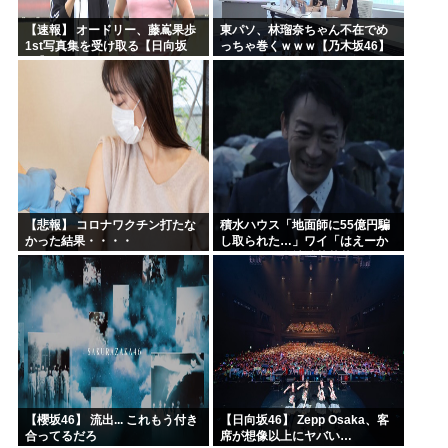
【速報】 オードリー、藤嶌果歩
東パソ、林瑠奈ちゃん不在でめ
1st写真集を受け取る【日向坂
っちゃ巻くｗｗｗ【乃木坂46】
46】
【悲報】 コロナワクチン打たな
積水ハウス「地面師に55億円騙
かった結果・・・・
し取られた…」ワイ「はえーか
わいそう…会社滅茶苦茶やろな
ぁ」→
【櫻坂46】 流出... これもう付き
【日向坂46】 Zepp Osaka、客
合ってるだろ
席が想像以上にヤバい…