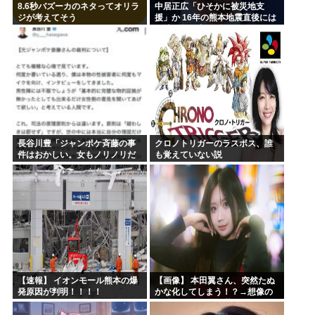
8.6秒バズーカのネタってオリラ
中居正広「ひそかに被災地支
ジが考えてそう
援」か 16年の熊本地震直後には
現地で炊き出し “誰にも知られな
くて良い”と、強まる福祉活動へ
の思い
長谷川豊「ジャンポケ斉藤の事
クロノトリガーのラスボス、誰
件はおかしい。女もノリノリだ
も覚えていない説
った冤罪だろ」
【速報】 イオンモール熊本の爆
【画像】 本田翼さん、突然たぬ
発原因が判明！！！！
かな化してしまう！？→想像の
20倍はたぬかなで草w w w w w
w w w