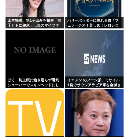
山本舞香、第1子出産を報告「母
ハリーポッターに憧れる僕「フ
子ともに健康」…夫のマイファ
ェラーチオ！苦しめ！レロレロ
ス・Hiroは「いいね」 森進一&
レロ」敵「うっ 」
森昌子さんの孫
ぼく、坊主頭に飽き足らず電気
イエメン のフーシ派、ミサイル
シェーバーでスキンヘッドにし
1発でサウジアラビア軍を全滅さ
てしまう
せてしまうww