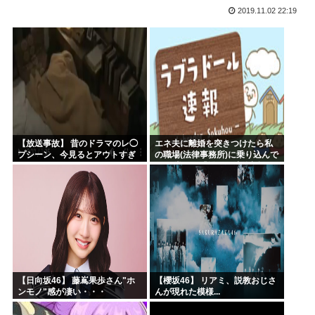
2019.11.02 22:19
海外「日本にはこんな特殊な標識があるんだけど皆は見たこと...
自民党「日本人56す56す56す56す56すコロスコロス...
熊本地震避難所で高市早苗の態度が非常に良いと話題
露悪系アニメ、定義がよくわからなくなる
高市早苗「消費税減税の財源は今から考える」
声優の長谷川育美さんと結婚したいんやが
【放送事故】 昔のドラマのレ◯
エネ夫に離婚を突きつけたら私
プシーン、今見るとアウトすぎ
の職場(法律事務所)に乗り込んで
る・・・
きた 堂々と「離婚の法律相談で
す。母の薦めでこちらに参りま
した」と言っているが、...
【日向坂46】 藤嶌果歩さん"ホ
【櫻坂46】 リアミ、説教おじさ
ンモノ"感が凄い・・・
んが現れた模様...