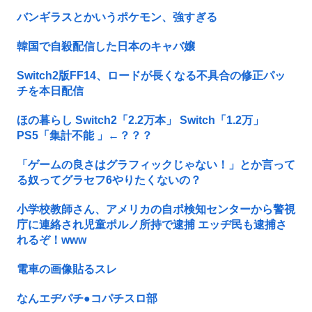
バンギラスとかいうポケモン、強すぎる
韓国で自殺配信した日本のキャバ嬢
Switch2版FF14、ロードが長くなる不具合の修正パッ
チを本日配信
ほの暮らし Switch2「2.2万本」 Switch「1.2万」
PS5「集計不能 」←？？？
「ゲームの良さはグラフィックじゃない！」とか言って
る奴ってグラセフ6やりたくないの？
小学校教師さん、アメリカの自ポ検知センターから警視
庁に連絡され児童ポルノ所持で逮捕 エッヂ民も逮捕さ
れるぞ！www
電車の画像貼るスレ
なんエヂパチ●コパチスロ部