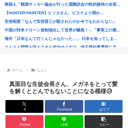
韓国人「韓国サッカー協会が行った国際試合の性的接待の全容...
アップル「よその会社（Android勢？）はすぐに使えな...
【HUNTER×HUNTER】ヒソカさん、ビスケより弱か...
日本が長距離巡航ミサイルの試験発射に成功！北朝鮮が激怒「...
安倍昭恵「なんで安倍晋三が殺されたのか今でもわからない」
【衝撃】ちょｗ AIが勝手にサイバー攻撃とかｗｗｗおまえ...
中国が対米ドローン規制強化して世界が騒然！←「事実上の禁...
男女共同参画局「女性が尊重されない避難所のあり方を許しは...
海外「日本なんて行くんじゃなかった…」 日本を知ってしま...
元ＮＨＫ中川安奈アナがミニスカポリスのコスプレ披露www
クルド人問題を訴えてきた河合ゆうすけ、埼玉県知事選挙に立...
【悲報】 Google、AIに投資しすぎて史上初のマイナ...
ワンピースの「世界に5種しかない飛行能力」発言の謎が解け...
(ヽ´ん`)「ボルト3連覇って凄いな。12年間も世界一か...
ホーム
なんJ
韓国人「SKハイニックスが10%台の暴落！外国人投資家と...
【激震】 韓国人「韓国サッカー協会、W杯・五輪で複数回の...
真面目な生徒会長さん、メガネをとって髪
ジョジョの「ヴァニラアイス」とかいうスタンド使い、流石に...
を解くととんでもないことになる模様😥
ロールちゃん描いたwww
「週刊少年ジャンプ」 発行部数が初の100万部割れ
X
Facebook
はてブ
Zガンダムで一番人気のないMSがパラスアテネという風潮
緊縮財政論者として知られる大物財務官僚、高市早苗の逆鱗に...
Pocket
LINE
コピー