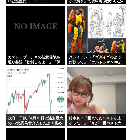
いと話題に
かば焼き」で食中毒 男女14人が
発熱や腹痛など訴え…サルモネ
ラ属の菌検出
カズレーザー、車の任意保険を
クライアント「ゴダイゴのよう
巡り持論「強制しろよ！」「保
に歌って」「ウルトラマン80」
険にも入れないヤツは運転すん
「アルフィのように」「星のピ
なよ」
アス」
政府・日銀「4月30日に過去最大
鈴木奈々「垂れてたバストが上
の6.2兆円為替介入したよ！褒め
がった！」「今が一番バスト大
てよ！」
きい！」 下着姿を公開、豊満な
美バストを披露