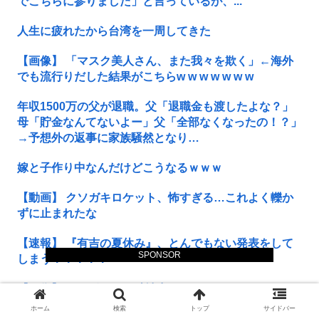
でこちらに参りました」と言っているが、...
人生に疲れたから台湾を一周してきた
【画像】 「マスク美人さん、また我々を欺く」←海外
でも流行りだした結果がこちらw w w w w w w
年収1500万の父が退職。父「退職金も渡したよな？」
母「貯金なんてないよー」父「全部なくなったの！？」
→予想外の返事に家族騒然となり…
嫁と子作り中なんだけどこうなるｗｗｗ
【動画】 クソガキロケット、怖すぎる…これよく轢か
ずに止まれたな
【速報】 『有吉の夏休み』、とんでもない発表をして
SPONSOR
しまう！！！！！
【画像】 このボケて、破壊力ありすぎてクッソワロタ
ｗｗｗｗｗｗｗｗｗ
ホーム
検索
トップ
サイドバー