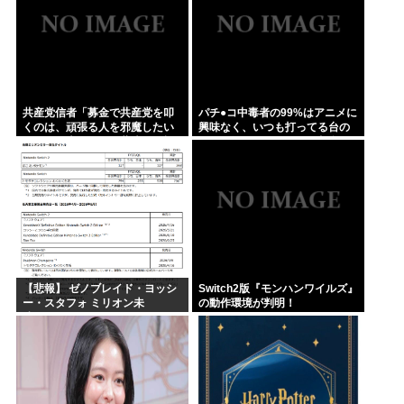
共産党信者「募金で共産党を叩
パチ●コ中毒者の99%はアニメに
くのは、頑張る人を邪魔したい
興味なく、いつも打ってる台の
という日本人らしい薄暗い欲望
原作も知らないという不都合な
のせい」
真実
【悲報】 ゼノブレイド・ヨッシ
Switch2版『モンハンワイルズ』
ー・スタフォ ミリオン未
の動作環境が判明！
達・・・