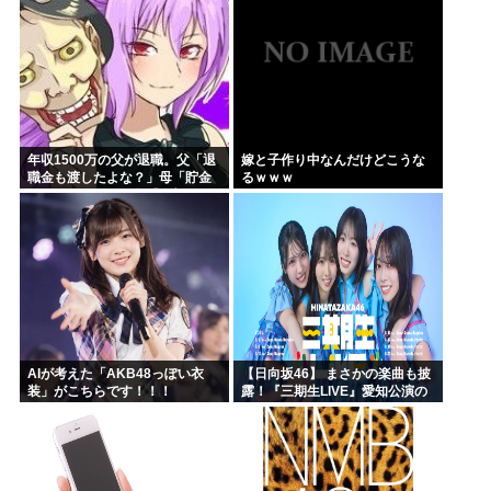
年収1500万の父が退職。父「退
嫁と子作り中なんだけどこうな
職金も渡したよな？」母「貯金
るｗｗｗ
なんてないよー」父「全部なく
なったの！？」→予想外の返事
に家族騒然となり…
AIが考えた「AKB48っぽい衣
【日向坂46】 まさかの楽曲も披
装」がこちらです！！！
露！『三期生LIVE』愛知公演の
レポがこちら