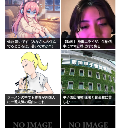
仙台 寒いです（みなさんの住ん
【動画】 池田エライザ、生配信
でるところは、暑いですか？）
中にママと呼ばれて焦る
ラーメンの中でも豚骨が外国人
甲子園出場校 猛暑と資金難に苦
に一番人気の理由←これ
しむ