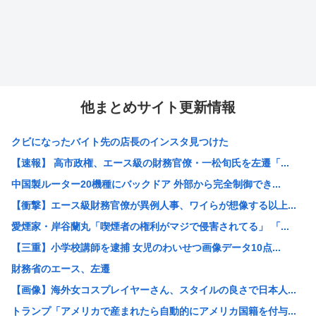
他まとめサイト更新情報
クビになったバイト先の店長のインスタ見つけた
【速報】 高市政権、エース級の財務官僚・一松旬氏を左遷「...
中国製ルーター20機種にバックドア 外部から完全制御でき...
【衝撃】エース級財務官僚が異例人事、ワイらが想像する以上...
愛煙家・岸谷蘭丸「喫煙者の権利がマジで侵害されてる」 「...
【三重】小学校講師を逮捕 女児のわいせつ画像データ10点...
財務省のエース、左遷
【画像】海外女コスプレイヤーさん、スタイルの良さで日本人...
トランプ「アメリカで産まれたら自動的にアメリカ国籍を付与...