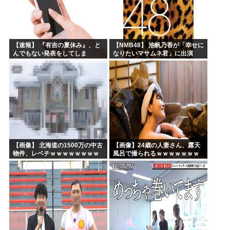
【速報】 『有吉の夏休み』、と
【NMB48】 池帆乃香が「幸せに
んでもない発表をしてしま
なりたいマサムネ君」に出演
う！！！！！
【画像】 北海道の1500万の中古
【画像】24歳の人妻さん、露天
物件、レベチｗｗｗｗｗｗｗｗ
風呂で撮られるｗｗｗｗｗｗｗ
ｗｗｗｗｗｗｗｗｗｗｗｗ
ｗｗｗｗｗｗｗｗｗｗ