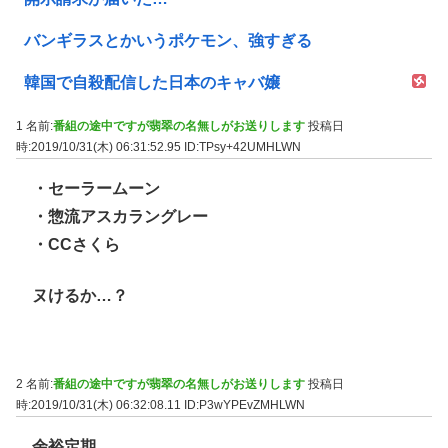
バンギラスとかいうポケモン、強すぎる
韓国で自殺配信した日本のキャバ嬢
1 名前:
番組の途中ですが翡翠の名無しがお送りします
投稿日
時:2019/10/31(木) 06:31:52.95
ID:TPsy+42UMHLWN
・セーラームーン
・惣流アスカラングレー
・CCさくら
ヌけるか…？
2 名前:
番組の途中ですが翡翠の名無しがお送りします
投稿日
時:2019/10/31(木) 06:32:08.11
ID:P3wYPEvZMHLWN
余裕定期