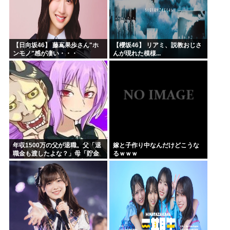
【日向坂46】 藤嶌果歩さん"ホ
【櫻坂46】 リアミ、説教おじさ
ンモノ"感が凄い・・・
んが現れた模様...
年収1500万の父が退職。父「退
嫁と子作り中なんだけどこうな
職金も渡したよな？」母「貯金
るｗｗｗ
なんてないよー」父「全部なく
なったの！？」→予想外の返事
に家族騒然となり…