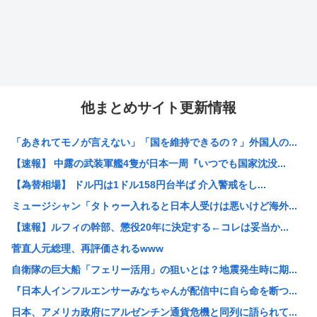
他まとめサイト更新情報
「あきれてモノが言えない」「国を維持できるの？」外国人の...
【速報】 中露の武装軍艦4隻が日本一周『いつでも国家沈没...
【為替相場】 ドル円は1ドル158円台半ば 介入警戒をし...
ミュージシャン「タトゥー入れると日本人受けは悪いけど海外...
【速報】ルフィの幹部、懲役20年に決定する←コレは妥当か...
菅直人元総理、再評価されるwww
自衛隊の巨大船「フェリー活用」の狙いとは？地震発生時に期...
『日本人インフルエンサーみなちゃんが配信中に自ら命を断つ...
日本、アメリカ政府にアルゼンチン通貨危機と同列に語られて...