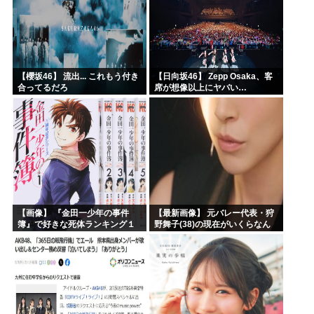
【櫻坂46】 流出... これもう付き
【日向坂46】 Zepp Osaka、客
合ってるだろ
席が想像以上にヤバい…
【画像】 『金田一少年の事件
【最新画像】 元バレー代表・狩
簿』で好きな死体ランキング１
野舞子(38)の現在がいくらなん
位がこちら！
でも即ハボすぎる！