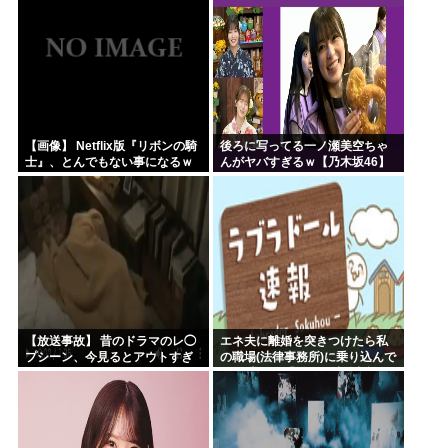
【画像】 Netflix版『リボンの騎
後ろに写ってる一ノ瀬美空ちゃ
士』、とんでもない事になるｗ
んがヤバすぎるｗ【乃木坂46】
ｗｗｗｗ
【放送事故】 昔のドラマのレ◯
エネ夫に離婚を突きつけたら私
プシーン、今見るとアウトすぎ
の職場(法律事務所)に乗り込んで
る・・・
きた 堂々と「離婚の法律相談で
す。母の薦めでこちらに参りま
した」と言っているが、...