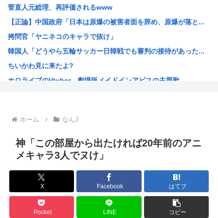
菅直人元総理、再評価されるwww
【自民統一の広報紙】産経新聞 東北での発行休止へ
【正論】中国政府「日本は原爆の被害者面を辞め、原爆が落と...
ヨーロッパが中国製メガソーラーを締め出しｗｗｗ
拷問官「ヤニネコのキャラで抜け」
【NHK激震】職員への性被害を公表…番組出演者Xは事実上...
韓国人「どうやら五輪サッカー日韓戦でも審判の接待があった...
【アリババ】世界最大級のオープンなAIモデル「Qｗeｎ3...
ちいかわ見に来たよ?
インドネシア「高速鉄道！」中国「大赤字！」インドネシア「...
ホロライブのVtuber、劇場版メイドインアビスの主題歌...
【画像】ジェフ・ベゾスさん（資産約43兆7700億円）の...
海外「日本なんて行くんじゃなかった…」 日本を知ってしま...
高市早苗政権「円安ホクホクゥ！財政健全化は目指さない！で...
ホーム
なんJ
クウラ「…着床したな」 悟空「 」
トランプ「結局のところ(次期大統領選で)私たちはJ.D....
神「この部屋から出たければ20年前のアニ
韓国人「悲報：サッカー協会の審判への性接待が事実の場合、...
メキャラ3人でヌけ」
「おっさんの自堕落な生活を美少女にやらせるアニメ」、増え...
韓国、サッカーW杯予選で審判を性接待して買収していたこと...
X
Facebook
はてブ
ジョジョのシーザー「やってない犯罪は殺人だけです。」←こ...
韓国人「竹田恒泰とか36親等を養子に迎えるなら天皇の血を...
Pocket
LINE
コピー