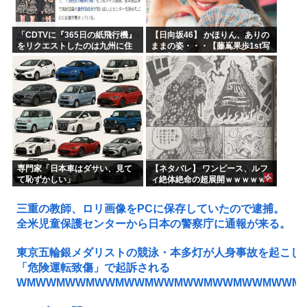
「CDTVに『365日の紙飛行機』
【日向坂46】 かほりん、ありの
をリクエストしたのは九州に住
ままの姿・・・【藤嶌果歩1st写
む中学生」←この事実って結構
真集】
デカいよな【AKB48】
専門家「日本車はダサい、見て
【ネタバレ】 ワンピース、ルフ
て恥ずかしい」
ィ絶体絶命の超展開ｗｗｗｗｗ
ｗｗｗｗｗｗｗｗｗｗｗｗｗｗ
ｗｗｗｗｗｗｗｗｗｗｗｗｗｗ
三重の教師、ロリ画像をPCに保存していたので逮捕。
ｗｗｗｗｗｗｗｗｗｗｗｗ...
全米児童保護センターから日本の警察庁に通報が来る。
東京五輪銀メダリストの競泳・本多灯が人身事故を起こし
「危険運転致傷」で起訴される
WMWWMWWMWWMWWMWWMWWMWWMWWMWWM