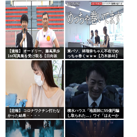
ｗｗｗｗｗｗｗｗｗｗｗｗ
ｗｗｗｗｗｗｗｗｗｗ
【速報】 オードリー、藤嶌果歩
東パソ、林瑠奈ちゃん不在でめ
1st写真集を受け取る【日向坂
っちゃ巻くｗｗｗ【乃木坂46】
46】
【悲報】 コロナワクチン打たな
積水ハウス「地面師に55億円騙
かった結果・・・・
し取られた…」ワイ「はえーか
わいそう…会社滅茶苦茶やろな
ぁ」→