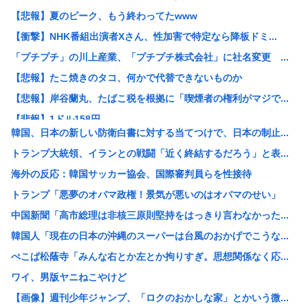
【悲報】夏のピーク、もう終わってたwww
【衝撃】NHK番組出演者Xさん、性加害で特定なら降板ドミ...
「プチプチ」の川上産業、「プチプチ株式会社」に社名変更 ...
【悲報】たこ焼きのタコ、何かで代替できないものか
【悲報】岸谷蘭丸、たばこ税を根拠に「喫煙者の権利がマジで...
【悲報】1ドル158円
韓国、日本の新しい防衛白書に対する当てつけで、日本の制止...
【悲報】夏のピーク、もう終わってた
トランプ大統領、イランとの戦闘「近く終結するだろう」と表...
カズレーザー、車の任意保険を巡り持論「強制しろよ！」「保...
海外の反応：韓国サッカー協会、国際審判員らを性接待
【画像】美人ママ、息子との入浴中の画像が流出した結果・・...
トランプ「悪夢のオバマ政権！景気が悪いのはオバマのせい」
江戸時代から続く「邪馬台国論争」最前線！ 最新研究で見え...
中国新聞「高市総理は非核三原則堅持をはっきり言わなかった...
【熊本地震】共産党・寺本けんた「災害募金に関するデマを流...
韓国人「現在の日本の沖縄のスーパーは台風のおかげでこうな...
【討論】オタク「パソコン自作できます」DQN「自分で車や...
ぺこぱ松蔭寺「みんな右とか左とか拘りすぎ。思想関係なく応...
みい山の亜月ねねさん、障がい者差別漫画で2億稼いでいた模...
ワイ、男版ヤニねこやけど
【画像】俺たちの姫、佳子さまのお気に入りのドレスがこちら...
【画像】週刊少年ジャンプ、「ロクのおかしな家」とかいう微...
エヌビディア、次期モデルから搭載メモリを半減させると発表...