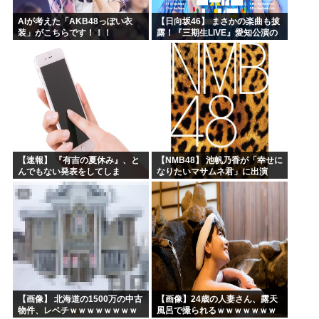
AIが考えた「AKB48っぽい衣
【日向坂46】 まさかの楽曲も披
装」がこちらです！！！
露！『三期生LIVE』愛知公演の
レポがこちら
【速報】 『有吉の夏休み』、と
【NMB48】 池帆乃香が「幸せに
んでもない発表をしてしま
なりたいマサムネ君」に出演
う！！！！！
【画像】 北海道の1500万の中古
【画像】24歳の人妻さん、露天
物件、レベチｗｗｗｗｗｗｗｗ
風呂で撮られるｗｗｗｗｗｗｗ