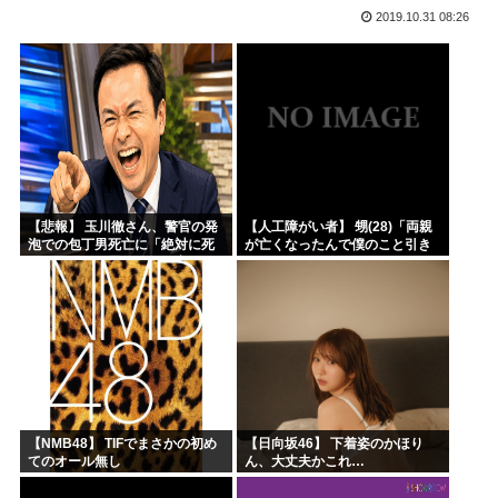
2019.10.31 08:26
結局「SPY×FAMILY」は何が悪かったのか
韓国サッカー協会、外国人審判員数十人に性的接待。羨ま死刑
韓国人「韓国サッカー協会が行った国際試合の性的接待の全容...
【超画像 】週刊少年ジャンプ、世代交代に失敗
外国人「2002年W杯は?」韓国サッカーに衝撃的不祥事！...
海外「日本なんて行くんじゃなかった…」 日本を知ってしま...
【悲報】 玉川徹さん、警官の発
【人工障がい者】 甥(28)「両親
泡での包丁男死亡に「絶対に死
が亡くなったんで僕のこと引き
刑にならない罪なのに警察が死
取ってほしいんですけど！」な
刑にした！」 → 元警官のマジレ
んでいい年したヒキニートを引
スがコチラ → ………
き取らなきゃいけないんだ...
【NMB48】 TIFでまさかの初め
【日向坂46】 下着姿のかほり
てのオール無し
ん、大丈夫かこれ…