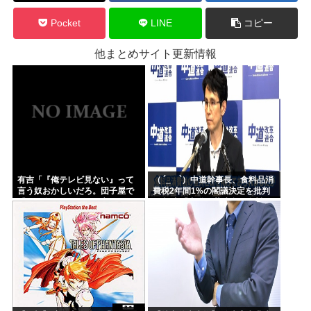
Pocket
LINE
コピー
他まとめサイト更新情報
有吉「『俺テレビ見ない』って
（ ´_ゝ`）中道幹事長、食料品消
言う奴おかしいだろ。団子屋で
費税2年間1%の閣議決定を批判
『団子食べない』って言うか？
→ 記者「中道改革連合は食料品
こっちは芸人だぞ」
消費税ゼロを公約に掲げていた
が？」→ 階猛氏「