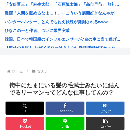
「安倍晋三」「麻生太郎」「石原慎太郎」「高市早苗」 無礼...
【困惑】ミセスグリーンアップルさんってもう落ち目なんか？...
漫画「人間を舐めるなよ…！」←こういう展開好きなんやが
特定外来カミキリムシに1匹300円の賞金をかけた高崎市、...
ハンターハンター、とんでもねえ伏線が発掘されるwww
【朗報】 消費減税、閣議決定 来年4月から2年間1％に
ひなこのーと作者、ついに限界突破
まんさん被災地に手作りおにぎりを出荷www
韓国、日本で韓国籍のインフルエンサーが7台の車に当て逃げ...
毎年恒例の中国大洪水。湖北省秭帰県の現在の様子がこちら
【海外の反応】 なぜイチローはあんなに敬遠四球が多かった...
不同意性交罪の影響で日本でのレ●プ認知件数爆増www
割とマジで年収400以下の人ってどう暮らしてるの？この人...
露悪系アニメ、次なるステージへ
ホーム
なんJ
「ムクゲェジ漫画」ガチでリアルだったwww
【原爆の日】へいわをかえせ
街中にたまにいる髪の毛武士みたいに結ん
みい山、あんだけ騒ぎになってるのに未だにどこのメディアも...
でるリーマンってどんな仕事してんの？
週刊少年ジャンプ、発行部数100万部割れwww
日本人「うちの犬、たまたまついてきた八百屋で一目惚れした...
X
Facebook
はてブ
【画像】広島市長のスピーチを聞いてる時の高市早苗の顔ww...
【雑誌】かつて650万部を誇った「週刊少年ジャンプ」、発...
Pocket
LINE
コピー