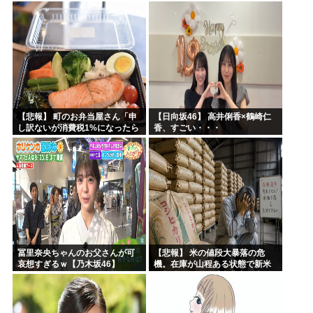
ｗｗｗｗｗｗｗｗｗｗｗｗｗｗ
【悲報】 町のお弁当屋さん「申
【日向坂46】 高井俐香×鶴崎仁
し訳ないが消費税1%になったら
香、すごい・・・
その分商品代を値上げするわ」
冨里奈央ちゃんのお父さんが可
【悲報】 米の値段大暴落の危
哀想すぎるｗ【乃木坂46】
機。在庫が山程ある状態で新米
の収穫始まる。「米農家が生活
できない」