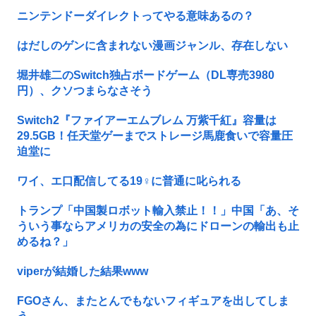
ニンテンドーダイレクトってやる意味あるの？
はだしのゲンに含まれない漫画ジャンル、存在しない
堀井雄二のSwitch独占ボードゲーム（DL専売3980
円）、クソつまらなさそう
Switch2『ファイアーエムブレム 万紫千紅』容量は
29.5GB！任天堂ゲーまでストレージ馬鹿食いで容量圧
迫堂に
ワイ、エ口配信してる19♀に普通に叱られる
トランプ「中国製ロボット輸入禁止！！」中国「あ、そ
ういう事ならアメリカの安全の為にドローンの輸出も止
めるね？」
viperが結婚した結果www
FGOさん、またとんでもないフィギュアを出してしま