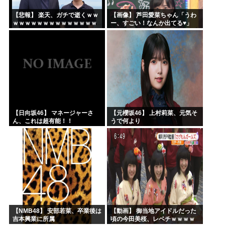
【悲報】 楽天、ガチで逝くｗｗ
【画像】 芦田愛菜ちゃん「うわ
ｗｗｗｗｗｗｗｗｗｗｗｗｗｗ
ー、すごい！なんか出てる♥」
ｗｗｗｗ
【日向坂46】 マネージャーさ
【元櫻坂46】 上村莉菜、元気そ
ん、これは超有能！！
うで何より
【NMB48】 安部若菜、卒業後は
【動画】 御当地アイドルだった
吉本興業に所属
頃の今田美桜、レベチｗｗｗｗ