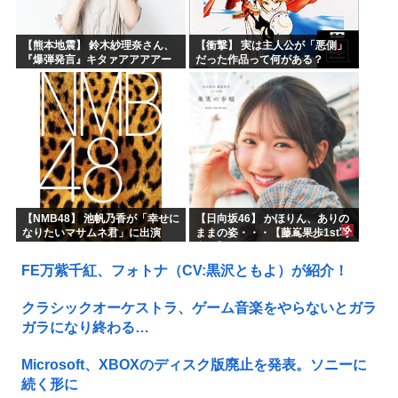
【熊本地震】 鈴木紗理奈さん、
【衝撃】 実は主人公が「悪側」
『爆弾発言』キタァアアアアー
だった作品って何がある？
ーーーーー！！
【NMB48】 池帆乃香が「幸せに
【日向坂46】 かほりん、ありの
なりたいマサムネ君」に出演
ままの姿・・・【藤嶌果歩1st写
真集】
FE万紫千紅、フォトナ（CV:黒沢ともよ）が紹介！
クラシックオーケストラ、ゲーム音楽をやらないとガラ
ガラになり終わる…
Microsoft、XBOXのディスク版廃止を発表。ソニーに
続く形に