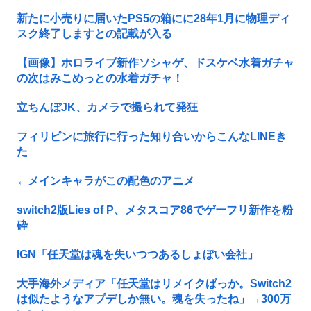
新たに小売りに届いたPS5の箱にに28年1月に物理ディ
スク終了しますとの記載が入る
【画像】ホロライブ新作ソシャゲ、ドスケベ水着ガチャ
の次はみこめっとの水着ガチャ！
立ちんぼJK、カメラで撮られて発狂
フィリピンに旅行に行った知り合いからこんなLINEき
た
←メインキャラがこの配色のアニメ
switch2版Lies of P、メタスコア86でゲーフリ新作を粉
砕
IGN「任天堂は魂を失いつつあるしょぼい会社」
大手海外メディア「任天堂はリメイクばっか。Switch2
は似たようなアプデしか無い。魂を失ったね」→300万