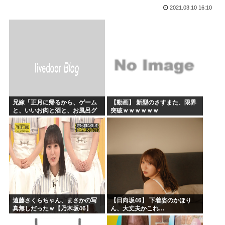
2021.03.10 16:10
かのかりとかいう誰が見てるのか謎の漫画www
原爆投下81年
海外「全部日本の真似だったのか…」 日本の普通のテレビ番...
海外「まるでトランプ」FIFAがW杯開催都市と結んだ約束...
7時間かけて描いたHな糸会がこちら
Win95開発者「日本でITが3Kと呼ばれるのは企業が根...
兄嫁「正月に帰るから、ゲーム
【動画】 新型のさすまた、限界
と、いいお肉と酒と、お風呂グ
突破ｗｗｗｗｗｗ
ッズの準備しとけよ」寝起きの
私「知るかボケ」兄嫁「キィィ
ィィー！！！！」私「あ…」
遠藤さくらちゃん、まさかの写
【日向坂46】 下着姿のかほり
真無しだったｗ【乃木坂46】
ん、大丈夫かこれ…