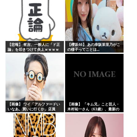
【悲報】 有吉、一般人に「ド正
【櫻坂46】 あの幸阪茉里乃がこ
論」を叩きつけて炎上ｗｗｗｗ
の様子ってことは...
ｗｗｗｗ
【画像】 ワイ「アルファードい
【画像】 「キム兄」こと芸人・
いなあ。買いに行くか」店員
木村祐一さん（63歳）、最新の
「ほいっ見積もりな！」ワイ
松本人志さんとのツーショット
「金額おかしくね？」←お前ら
が完全に別人だとネット騒然！
もそう思うよな？？？？？
「マジで誰かわからん」...