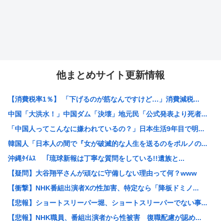
他まとめサイト更新情報
【消費税率1％】 「下げるのが筋なんですけど…」消費減税...
中国「大洪水！」中国ダム「決壊」地元民「公式発表より死者...
「中国人ってこんなに嫌われているの？」日本生活9年目で明...
韓国人「日本人の間で『女が破滅的な人生を送るのをポルノの...
沖縄ﾀｲﾑｽ 「琉球新報は丁寧な質問をしている!!遺族と...
【疑問】大谷翔平さんが頑なに守備しない理由って何？www
【衝撃】NHK番組出演者Xの性加害、特定なら「降板ドミノ...
【悲報】ショートスリーパー堀、ショートスリーパーでない事...
【悲報】NHK職員、番組出演者から性被害 復職配慮が認め...