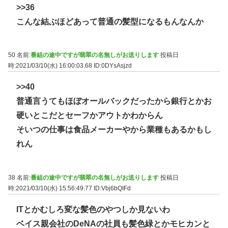
>>36
こんな結ぶほどあって普通の髪型になるもんなんか
50 名前:
番組の途中ですが翡翠の名無しがお送りします
投稿日
時:2021/03/10(水) 16:00:03.68
ID:0DYsAsjzd
>>40
普通言うてもほぼオールバックだったから銀行とかお
硬いとこだとセーフかアウトかわからん
そいつの仕事は食品メーカーやから業種もあるかもし
れん
38 名前:
番組の途中ですが翡翠の名無しがお送りします
投稿日
時:2021/03/10(水) 15:56:49.77
ID:Vbj6bQIFd
ITとかむしろ変な髪色のやつしか見ないわ
ベイス親会社のDeNAの社員も髪色緑とかモヒカンと