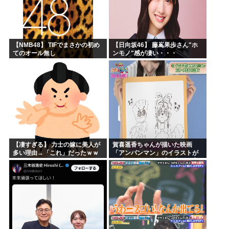
【NMB48】 TIFでまさかの初め
【日向坂46】 藤嶌果歩さん"ホ
てのオール無し
ンモノ"感が凄い・・・
【凄すぎる】 力士の嫁に美人が
賀喜遥香ちゃんが描いた映画
多い理由→「これ」だったｗｗ
「アンパンマン」のイラストが
ｗｗｗｗｗ
上手すぎる！！！【乃木坂46】