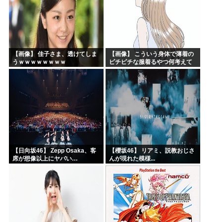
【画像】 佳子さま、透けてしま
【画像】 こういう身体で薄着の
うｗｗｗｗｗｗｗｗ
ピチピチな服着るやつ何考えて
るんだよ
【日向坂46】 Zepp Osaka、客
【櫻坂46】 リアミ、説教おじさ
席が想像以上にヤバい…
んが現れた模様...