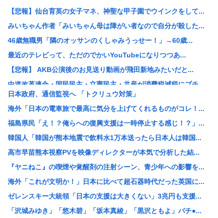
【悲報】仙台育英の女子マネ、神聖な甲子園でウインクをして...
みいちゃん作者「みいちゃん母は障がい者なので自分が殺した...
46歳無職男「隣のオッサンのくしゃみうっせー！」→60歳...
最近のテレビって、ただのでかいYouTubeになりつつあ...
【悲報】 AKB公演後のお見送り動画が飛田新地みたいだと...
中道改革連合・国民民主・立憲民主・共産が消費税減税にブチ...
日本政府、通信監視へ 「トクリュウ対策」
中国「アメリカさぁ、調子乗ってるからお前らが頼ってる軍用...
海外「日本の電車旅で最高に気分を上げてくれるものがコレ！...
韓国人の対日好感度が過去最高に、「ノージャパン」は終わっ...
福島県民「え！？俺らへの復興支援は一時停止する感じ！？」...
【画像】元ジャンポケ・斉藤慎二被告の妻・瀬戸サオリがイン...
韓国人「韓国が熊本地震で飲料水1万本送ったら日本人は韓国...
スペースX、株価大暴落
高市早苗熊本視察PVを映像ディレクターが本気で分析した結...
柳葉敏郎の代表作、「踊る大捜査線しかない」
『ヤニねこ』の喫煙や覚醒剤の注射シーン、青少年への影響を...
産経新聞、東北で新聞発行休止へ
海外「これが文明か！」日本に比べて超石器時代だった英国に...
【衝撃】JKの従姉妹が泊まりに来た結果www
ゼレンスキー大統領「日本の支援は大きくない」3兆円も支援...
【速報】なぜか読める画像が発見されるwww
「沢城みゆき」「悠木碧」「坂本真綾」「黒沢ともよ」パチ●...
【衝撃】清水アキラさんの息子・清水良太郎さん死去で落語家...