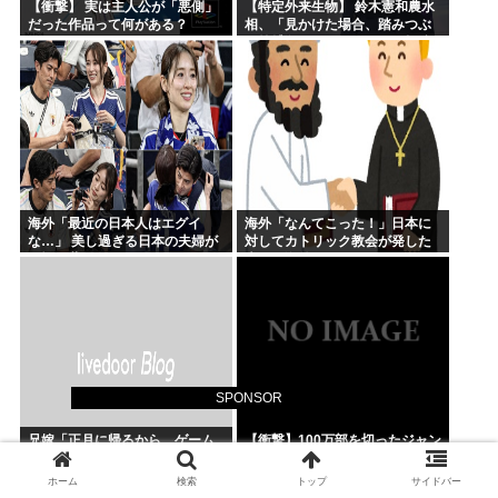
【衝撃】 実は主人公が「悪側」
【特定外来生物】 鈴木憲和農水
だった作品って何がある？
相、「見かけた場合、踏みつぶ
す等捕殺をお願いします」投稿
が反響
海外「最近の日本人はエグイ
海外「なんてこった！」日本に
な…」 美し過ぎる日本の夫婦が
対してカトリック教会が発した
W杯で世界に見つかってしまう
声明に海外からコメントが殺到
中
SPONSOR
兄嫁「正月に帰るから、ゲーム
【衝撃】100万部を切ったジャン
と、いいお肉と酒と、お風呂グ
プが最強部数653万部を記録した
ッズの準備しとけよ」寝起きの
時の週刊少年ジャンプの面子が
ホーム
検索
トップ
サイドバー
私「知るかボケ」兄嫁「キィィ
ヤバすぎる