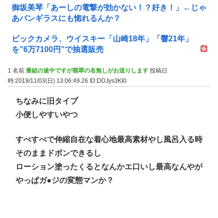
御坂美琴「あーしの電撃が効かない！？好き！」←じゃ
あバンギラスにも惚れるんか？
ビックカメラ、ウイスキー「山崎18年」「響21年」
を”6万7100円”で抽選販売
1 名前:
番組の途中ですが翡翠の名無しがお送りします
投稿日
時:2019/11/03(日) 13:06:49.26
ID:DDJys3KI0
ちなみに旧タイプ
小便しやすいやつ
すべすべで伸縮自在な着心地最高素材やし風呂入る時
そのままドボンできるし
ローション塗ったくるとなんかエ口いし最高なんやが
やっぱガ●ジの変態マンか？