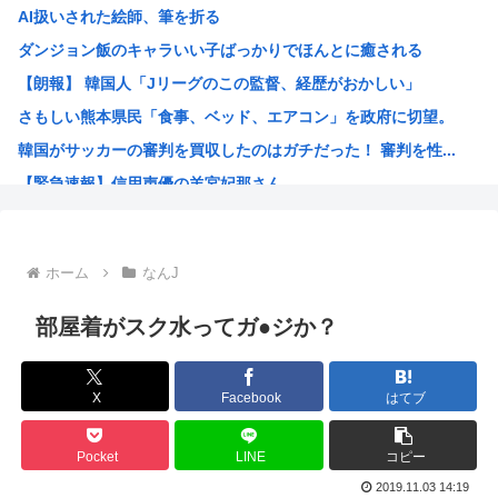
AI扱いされた絵師、筆を折る
平成ノブシコブシの吉村が生き残って相方が消えた理由
ダンジョン飯のキャラいい子ばっかりでほんとに癒される
世界初の超伝導量子熱機関…燃料もピストンもない量子エンジ...
【朗報】 韓国人「Jリーグのこの監督、経歴がおかしい」
ロシア外務省報道官、平和宣言を非難「広島市長は『偽りの呪...
さもしい熊本県民「食事、ベッド、エアコン」を政府に切望。
【高市】トランプ「イランが核入手したら2分でイタリア滅亡...
韓国がサッカーの審判を買収したのはガチだった！ 審判を性...
【画像】あのちゃん、上半身ほぼ裸でご乱心
【緊急速報】信用声優の羊宮妃那さん…
NHK会長「パトカー・消防車からの受信料徴収、猛反発が凄...
靖国神社、軍服コスプレでの参拝を禁止へ
【高市】トランプ「イランが核入手したら2分でイタリア滅亡...
ホーム
なんJ
ハンターハンター今何やってるかわからないWWW
5年前お前ら「AIイラストすげぇ！これもう人間のイラスト...
部屋着がスク水ってガ●ジか？
韓国人「台風で品不足になった沖縄のスーパーに行ってみたら...
韓国人「『日本ビールは絶対に飲まない！』と大騒ぎしていた...
X
Facebook
はてブ
海外「日本のこの場所は現実とは思えないレベルで美しい…！...
NISAのせいで少子化加速してるけどこれ本当に政策として...
Pocket
LINE
コピー
女が100パーセント見てない漫画見つけたわ
2019.11.03 14:19