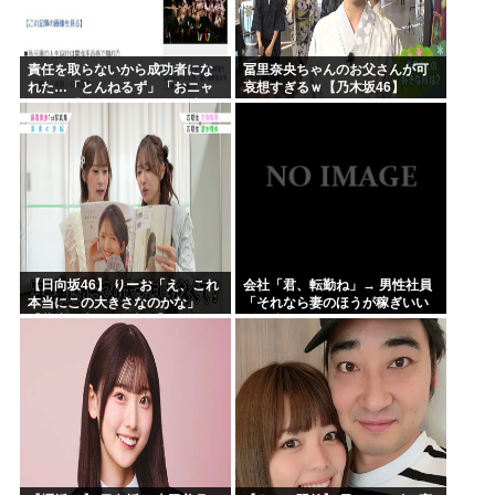
責任を取らないから成功者にな
冨里奈央ちゃんのお父さんが可
れた…「とんねるず」「おニャ
哀想すぎるｗ【乃木坂46】
ン子」「AKB」とヒットを出し
続けた秋元康の哲学！！！
【日向坂46】 りーお「え、これ
会社「君、転勤ね」→ 男性社員
本当にこの大きさなのかな」
「それなら妻のほうが稼ぎいい
【藤嶌果歩 1st写真集】
んで辞めます」⇒ 結果・・・