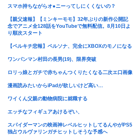
スマホ持ちながらオ●ニーってしにくくないの？
【親父速報】【ミンキーモモ】32年ぶりの新作公開記
念でアニメ全128話をYouTubeで無料配信。8月10日よ
り順次スタート
【ペルキチ悲報】ペルソナ、完全にXBOXのモノになる
ワンパンマン村田の長男(19)、限界突破
ロリっ娘とガチで赤ちゃんつくりたくなる二次エ口画像
漫画読みたいからiPadが欲しいけど高い…
ワイくん父親の動物病院に就職する
エッチなフィギュアあけるぞい、
スパイダーマンの映画神レベルヒットしてるんやがPS5
独占ウルヴァリンガチヒットしそうな予感へ