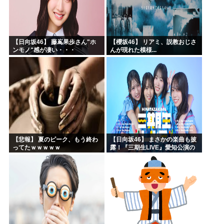
【日向坂46】 藤嶌果歩さん"ホ
【櫻坂46】 リアミ、説教おじさ
ンモノ"感が凄い・・・
んが現れた模様...
【悲報】 夏のピーク、もう終わ
【日向坂46】 まさかの楽曲も披
ってたｗｗｗｗｗ
露！『三期生LIVE』愛知公演の
レポがこちら