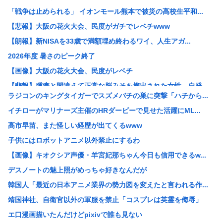
「戦争は止められる」 イオンモール熊本で被災の高校生平和...
【悲報】大阪の花火大会、民度がガチでレベチwww
【朗報】新NISAを33歳で満額埋め終わるワイ、人生アガ...
2026年度 暑さのピーク終了
【画像】大阪の花火大会、民度がレベチ
【悲報】腫瘍と間違えて正常な脳みそを摘出された女性、自発...
ラジコンのキングタイガーでスズメバチの巣に突撃「ハチから...
【悲報】大久保佳代子、100万円貢いだ“最後の恋愛”は「...
イチローがマリナーズ主催のHRダービーで見せた活躍にML...
【悲報】新NISA33歳で満額埋め終わるワイ人生アガリの...
高市早苗、また怪しい経歴が出てくるwww
【画像】道重さゆみのお乳wwwこれでパイズリされたら3秒...
子供にはロボットアニメ以外禁止にするわ
【画像】女子野球部員『星よつは』とかいうガチで可愛すぎる...
【画像】キオクシア声優・羊宮妃那ちゃん今日も信用できるw...
女球審、高校球児にキレられてしまうwww
デスノートの魅上照がめっちゃ好きなんだが
中居正広、熊本地震直後に現地炊き出しに参加していた
韓国人「最近の日本アニメ業界の勢力図を変えたと言われる作...
30歳で初めてできた彼女(32)が「どういう神経してたら...
靖国神社、自衛官以外の軍服を禁止「コスプレは英霊を侮辱」
【悲報】免許取りたての娘さん、猛者すぎて炎上するwww
エ口漫画描いたんだけどpixivで誰も見ない
【画像】 セブンイレブン、ついに神商品を販売