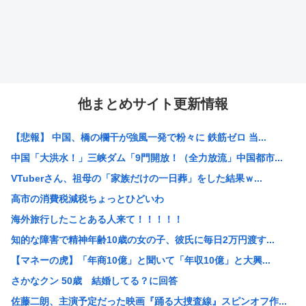
他まとめサイト更新情報
【悲報】 中国、橋の欄干が強風一発で粉々に 鉄筋ゼロ 当...
中国「大洪水！」三峡ダム「9門開放！（全力放流」中国都市...
VTuberさん、祖母の「家族だけの一日葬」をした結果ｗ...
高市の消費税減税ちょっとひどいわ
海外旅行したことある人来て！！！！！
知的な障害で精神年齢10歳の女の子、彼氏に毎日2万円渡す...
【マネーの虎】「年商10億」と聞いて「年収10億」と大興...
さかなクン 50歳 結婚してる？に回答
佐藤二朗、主演予定だった映画『踊る大捜査線』スピンオフ作...