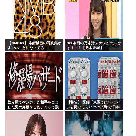
【NMB48】 本郷柚巴の写真集が
8/8 本日の乃木活スケジュールで
すごいことになってる
す！！！【乃木坂46】
飲み屋でケンカした相手をコロ
【警告】 医師「米国では”ヘロイ
した男の弁護をした。そして数
ンと同じくらいヤバい薬”が日本
年後、因果応報を思わせる出来
では平気で処方されてる」
事が…