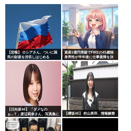
高市早苗「袴田さんを犯人だと思ってないわよ！判決が到底承...
【維新速報】副首都・大阪都「大阪万博の跡地を “お金持ち...
あのガンプラさん、投げ売りされる
農水省「食料自給率37%で過去最低」 肥料は輸入ほぼ10...
工学博士「国民が反中に染まっているから自民党は勝った
ちいかわ、先週比209%www
【悲報】 ロシアさん、ついに国
資産1億円突破でFIREの45歳独
民の財産を没収しはじめる
身男性が半年後に仕事復帰を決
意した「1通の通知」
【日向坂46】 「ダメなの
【櫻坂46】 村山美羽、情報解禁
ぉ...？」渡辺莉奈さん、写真集に
興味津々