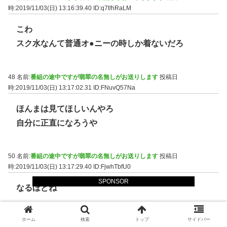
時:2019/11/03(日) 13:16:39.40
ID:q7f/hRaLM
こわ
スク水なんて普通オ●ニーの時しか着ないだろ
48 名前:
番組の途中ですが翡翠の名無しがお送りします
投稿日
時:2019/11/03(日) 13:17:02.31
ID:FNuvQ57Na
ほんまは見てほしいんやろ
自分に正直になろうや
50 名前:
番組の途中ですが翡翠の名無しがお送りします
投稿日
時:2019/11/03(日) 13:17:29.40
ID:FjwhTbfU0
SPONSOR
なるほどね
ホーム
検索
トップ
サイドバー
51 名前:
番組の途中ですが翡翠の名無しがお送りします
投稿日