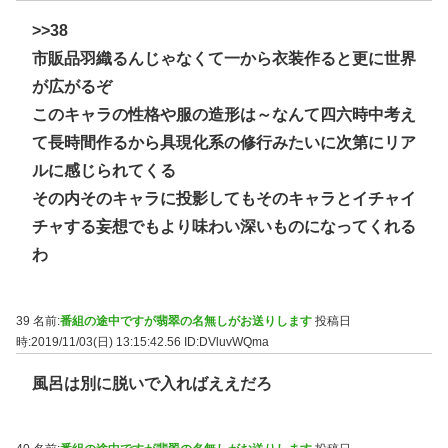
>>38
市販品羽織るんじゃなくて一から衣装作ると更に世界
が広がるぞ
このキャラの性格や服の造形は～なんて四六時中考え
て長時間作るから具現化系の修行みたいに次第にリア
ルに感じられてくる
その内そのキャラに投影してもそのキャラとイチャイ
チャする妄想でもより味わい深いものになってくれる
わ
39 名前:
番組の途中ですが翡翠の名無しがお送りします
投稿日
時:2019/11/03(日) 13:15:42.56
ID:DVluvWQma
風呂は別に脱いで入ればええだろ