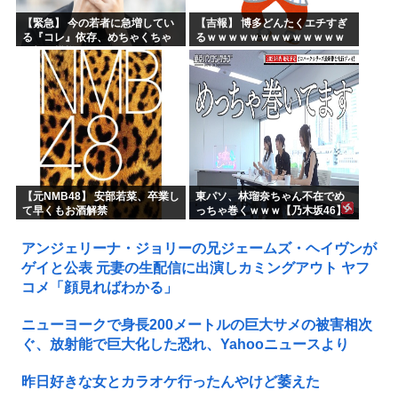
【緊急】 今の若者に急増してい
【吉報】 博多どんたくエチすぎ
る『コレ』依存、めちゃくちゃ
るｗｗｗｗｗｗｗｗｗｗｗｗｗ
深刻な模様w w w w w w w w w w
ｗｗ
【元NMB48】 安部若菜、卒業し
東パソ、林瑠奈ちゃん不在でめ
て早くもお酒解禁
っちゃ巻くｗｗｗ【乃木坂46】
アンジェリーナ・ジョリーの兄ジェームズ・ヘイヴンが
ゲイと公表 元妻の生配信に出演しカミングアウト ヤフ
コメ「顔見ればわかる」
ニューヨークで身長200メートルの巨大サメの被害相次
ぐ、放射能で巨大化した恐れ、Yahooニュースより
昨日好きな女とカラオケ行ったんやけど萎えた