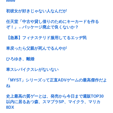
www
初彼女が好きじゃない人なんだが
任天堂「中古や貸し借りのためにキーカードを作る
ぞ！」←パッケージ廃止で良くないか？
【急募】フィナステリド服用してるエッヂ民
車戻ったら父親が死んでるんやが
ひろゆき、離婚
車スレバイクスレがないない
「MYST」シリーズって正直ADVゲームの最高傑作だよ
ね
史上最高の質ゲーとは、発売から今日まで週販TOP30
以内に居るあつ森、スマブラSP、マイクラ、マリカ
8DX