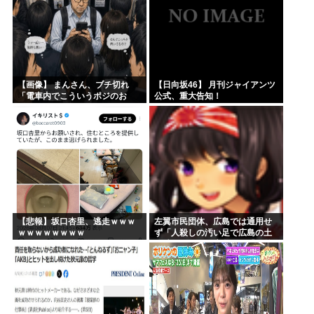
【画像】 まんさん、ブチ切れ
【日向坂46】 月刊ジャイアンツ
「電車内でこういうポジのお
公式、重大告知！
じ、ガチでイラネ」→
【悲報】坂口杏里、逃走ｗｗｗ
左翼市民団体、広島では通用せ
ｗｗｗｗｗｗｗｗ
ず「人殺しの汚い足で広島の土
を踏むな！」→広島県民「お前
らの方が汚いんじゃ！」「ワシ
らが広島県民じゃ」