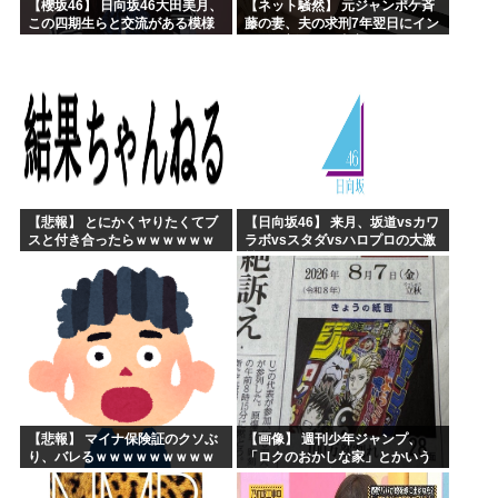
【櫻坂46】 日向坂46大田美月、
【ネット騒然】 元ジャンポケ斉
この四期生らと交流がある模様
藤の妻、夫の求刑7年翌日にイン
スタ更新！その内容がガチでヤ
バすぎる…
【悲報】 とにかくヤりたくてブ
【日向坂46】 来月、坂道vsカワ
スと付き合ったらｗｗｗｗｗｗ
ラボvsスタダvsハロプロの大激
ｗｗｗｗｗｗｗｗｗ
戦
【悲報】 マイナ保険証のクソぶ
【画像】 週刊少年ジャンプ、
り、バレるｗｗｗｗｗｗｗｗｗ
「ロクのおかしな家」とかいう
微妙な漫画を巻頭カラーにした
せいで100万部切る