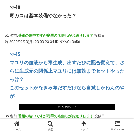
>>40
毒ガスは基本装備やなかった？
51 名前:
番組の途中ですが翡翠の名無しがお送りします
投稿日
時:2020/03/23(月) 03:03:23.34
ID:NXACd3b5d
>>45
マユリの血液から毒生成、出すたびに配合変えて、さ
らに生成元の関係上マユリには無効までセットやった
っけ？
このセットがなきゃ毒だすだけなら自滅しかねんのや
が
SPONSOR
35 名前:
番組の途中ですが翡翠の名無しがお送りします
投稿日
時:2020/03/23(月) 02:57:38.84
ID:DpDTaM+t0
ホーム
検索
トップ
サイドバー