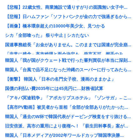
【悲報】22歳女性、商業施設で通りすがりの面識無い女子中...
【悲報】日ハムファン「ソフトバンクが金の力で強過ぎるから...
【画像】橋本環奈超えの10000年美少女、見つかる
シカ「全部喰った」 祭り中止 | シカたない
国連事務総長「お金がありません。このままでは国連が完全崩...
「非常に残念」高市総理と面会決定も…発言不可、握手のみ ...
韓国人「我が国がクウェート戦で行った審判買収が本当に深刻...
大阪の花火大会、民度がレベチwww
韓国人「台風で品不足になった沖縄のスーパーに行ってみたら...
［社説］永住厳格化で外国人の定着意欲をそぐな
【衝撃】 韓国人「日本の名門女子校、漫画のままかよ」
KーPOPアイドル、「BABYMONSTER」「ILLI...
国債の利払い費2035年には45兆円に…財務省試算
【画像】久保πボインボイン
「アキバ冥途戦争」「アポカリプスホテル」「ゾンサガ」←こ...
ドイツ、猛暑による死者が9600人に
【高市PV動画】被災者から首相「全部が全部ありがたかった...
【NASA開発】3,980円の冷感ポンチョ、-15℃の謳...
韓国人「過去のW杯で韓国代表がドーピング検査をすり抜ける...
【悲報】わいの婚約者の実家、キチゲエすぎて破談寸前
旧安倍派、高市の重用により復権へ！ 「萩生田幹事長」案が...
【イオンモール熊本】 一転して話が変わってくる「従業員の...
韓国人「日本メディアが2002年ワールドカップ韓国準決勝...
人んちで宅飲みワイ「ゴムある？」家主の女さん「はぁ？！」...