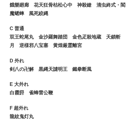
餓樂廻廊 花天狂骨枯松心中 神殺鎗 清虫終式・閻
魔蟋蟀 風死絞縄
C 普通
双王蛇尾丸 金沙羅舞踏団 金色疋殺地蔵 天鎖斬
月 逆様邪八宝塞 黄煌厳霊離宮
D 外れ
剣八の卍解 黒縄天譴明王 鐵拳断風
E 大外れ
白霞罸 雀蜂雷公鞭
F 超外れ
龍紋鬼灯丸