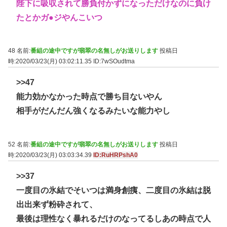
陛下に吸収されて勝負付かずになっただけなのに負け
たとかガ●ジやんこいつ
48 名前:
番組の途中ですが翡翠の名無しがお送りします
投稿日
時:2020/03/23(月) 03:02:11.35
ID:7wSOudtma
>>47
能力効かなかった時点で勝ち目ないやん
相手がだんだん強くなるみたいな能力やし
52 名前:
番組の途中ですが翡翠の名無しがお送りします
投稿日
時:2020/03/23(月) 03:03:34.39
ID:RuHRPshA0
>>37
一度目の氷結でそいつは満身創痍、二度目の氷結は脱
出出来ず粉砕されて、
最後は理性なく暴れるだけのなってるしあの時点で人