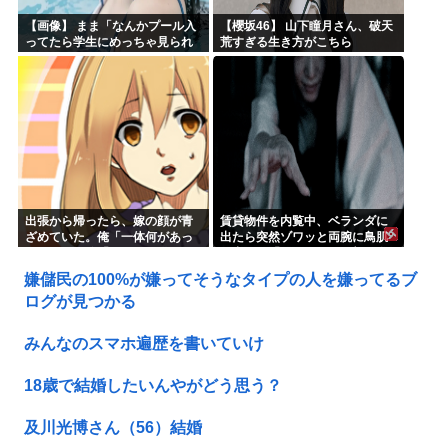
【画像】 まま「なんかプール入
【櫻坂46】 山下瞳月さん、破天
ってたら学生にめっちゃ見られ
荒すぎる生き方がこちら
たw」
出張から帰ったら、嫁の顔が青
賃貸物件を内覧中、ベランダに
ざめていた。俺「一体何があっ
出たら突然ゾワッと両腕に鳥肌
たんだ？」嫁「…」→子供たち
が出た。「やっぱりこの部屋嫌
に話を聞くと…
だ」と思った瞬間、体が前にド
嫌儲民の100%が嫌ってそうなタイプの人を嫌ってるブ
ンッと突き飛ばされて…
ログが見つかる
みんなのスマホ遍歴を書いていけ
18歳で結婚したいんやがどう思う？
及川光博さん（56）結婚