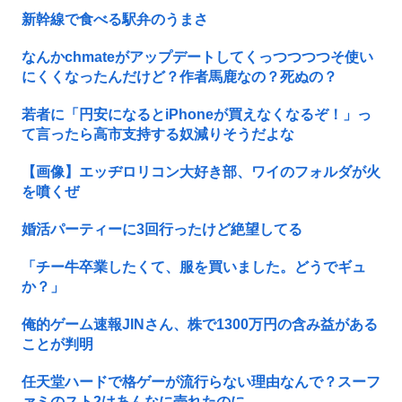
新幹線で食べる駅弁のうまさ
なんかchmateがアップデートしてくっつつつつそ使い
にくくなったんだけど？作者馬鹿なの？死ぬの？
若者に「円安になるとiPhoneが買えなくなるぞ！」っ
て言ったら高市支持する奴減りそうだよな
【画像】エッヂロリコン大好き部、ワイのフォルダが火
を噴くぜ
婚活パーティーに3回行ったけど絶望してる
「チー牛卒業したくて、服を買いました。どうでギュ
か？」
俺的ゲーム速報JINさん、株で1300万円の含み益がある
ことが判明
任天堂ハードで格ゲーが流行らない理由なんで？スーフ
ァミのスト2はあんなに売れたのに