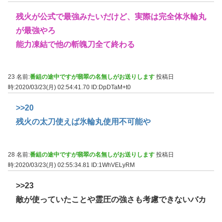
残火が公式で最強みたいだけど、実際は完全体氷輪丸
が最強やろ
能力凍結で他の斬魄刀全て終わる
23 名前:
番組の途中ですが翡翠の名無しがお送りします
投稿日
時:2020/03/23(月) 02:54:41.70
ID:DpDTaM+t0
>>20
残火の太刀使えば氷輪丸使用不可能や
28 名前:
番組の途中ですが翡翠の名無しがお送りします
投稿日
時:2020/03/23(月) 02:55:34.81
ID:1WhVELyRM
>>23
敵が使っていたことや霊圧の強さも考慮できないバカ