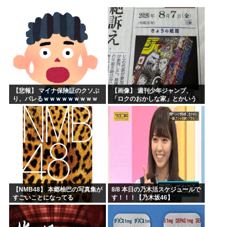
声優目指して上京したワイ、もう実家に帰ることを決意
【衝撃】 韓国人「エボシ御前の声の人、若い頃がこれかよ」
高市早苗、被爆体験者と面会するも発言を禁止し握手のみ許可...
大谷翔平が今永昇太を睨みつける様子に全米騒然！←「最高の...
6月の消費支出-3.3%で7か月連続マイナス 総務省「貯...
韓国人「熊本地震で見る日本の土木技術の完全勝利をご覧くだ...
【悲報】 マイナ保険証のクソぶ
【画像】 週刊少年ジャンプ、
り、バレるｗｗｗｗｗｗｗｗｗ
「ロクのおかしな家」とかいう
微妙な漫画を巻頭カラーにした
せいで100万部切る
【NMB48】 本郷柚巴の写真集が
8/8 本日の乃木活スケジュールで
すごいことになってる
す！！！【乃木坂46】