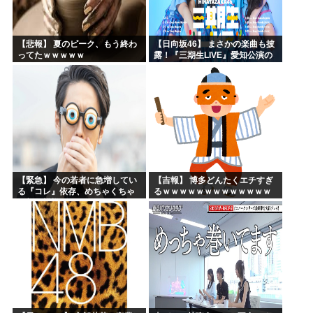
【悲報】 夏のピーク、もう終わ
【日向坂46】 まさかの楽曲も披
ってたｗｗｗｗｗ
露！『三期生LIVE』愛知公演の
レポがこちら
【緊急】 今の若者に急増してい
【吉報】 博多どんたくエチすぎ
る『コレ』依存、めちゃくちゃ
るｗｗｗｗｗｗｗｗｗｗｗｗｗ
深刻な模様w w w w w w w w w w
ｗｗ