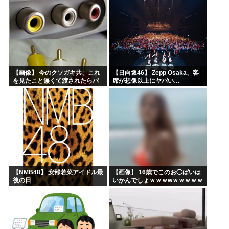
【画像】 今のクソガキ共、これ
【日向坂46】 Zepp Osaka、客
を見たこと無くて渡されたらパ
席が想像以上にヤバい…
ニクるらしいｗｗｗｗｗｗｗｗ
ｗｗｗｗｗ
【NMB48】 安部若菜アイドル最
【画像】 16歳でこのお◯ぱいは
後の日
いかんでしょｗｗｗwｗｗｗｗｗ
ｗｗｗ❤