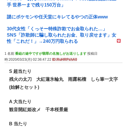
手 世界一まで残り150万台」
謎にポケモンや任天堂にキレてるやつの正体www
30代女性「くっそー特殊詐欺でお金取られた…」
SNS「詐欺師に騙し取られたお金、取り戻せます」女
性「これだ！」→240万円取られる
1 名前:
番組の途中ですが翡翠の名無しがお送りします
投稿日
時:2020/03/23(月) 02:36:47.22
ID:RuHRPshA0
S 超当たり
残火の太刀 大紅蓮氷輪丸 雨露柘榴 しら筆一文字
(始解とセット)
A 大当たり
観音開紅姫改メ 千本桜景厳
B 当たり