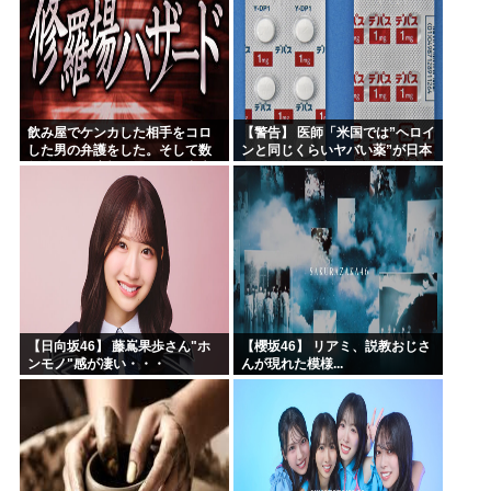
飲み屋でケンカした相手をコロ
【警告】 医師「米国では”ヘロイ
した男の弁護をした。そして数
ンと同じくらいヤバい薬”が日本
年後、因果応報を思わせる出来
では平気で処方されてる」
事が…
【日向坂46】 藤嶌果歩さん"ホ
【櫻坂46】 リアミ、説教おじさ
ンモノ"感が凄い・・・
んが現れた模様...