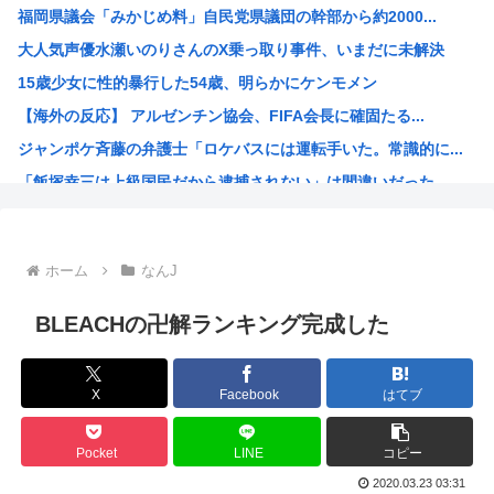
福岡県議会「みかじめ料」自民党県議団の幹部から約2000...
世界のケイスケ・ホンダ「ラーメン700円は安すぎる！20...
大人気声優水瀬いのりさんのX乗っ取り事件、いまだに未解決
【悲報】人気アニメ「メイドインアビス」、主題歌にVTub...
15歳少女に性的暴行した54歳、明らかにケンモメン
【緊急高市速報】ガス警報器、受注停止。
【海外の反応】 アルゼンチン協会、FIFA会長に確固たる...
【熊本地震】イオンモール熊本 従業員の避難誘導で、社内規...
ジャンポケ斉藤の弁護士「ロケバスには運転手いた。常識的に...
わいせつな行為疑いで逮捕 エジプト国籍の男性を不起訴処分...
「飯塚幸三は上級国民だから逮捕されない」は間違いだった…...
海外「海外発祥なのに、今では日本で定着してるものって何？...
ジョジョ3部のスタンド、パワーが色々おかしいwww
高市早苗が全裸でガニ股オ●ニーしてる動画 or 高市早苗...
ホーム
なんJ
海外「日本人はなんて気高いんだ！」 英高級紙も驚愕した極...
海外「子宮頸部には神経がないので痛みは感じませんよ」医者...
BLEACHの卍解ランキング完成した
【愛知・長久手市】ジブリパークに新施設誕生へ 「風の谷の...
ちいかわのモモンガ、逝く模様
X
Facebook
はてブ
4時だから窓から4回安倍晋三連呼した
【画像】今期の覇権アニメが『天幕シャドウガール』に決まっ...
Pocket
LINE
コピー
トランプの支持率低迷中の共和党、中間選挙では「民主党はも...
2020.03.23 03:31