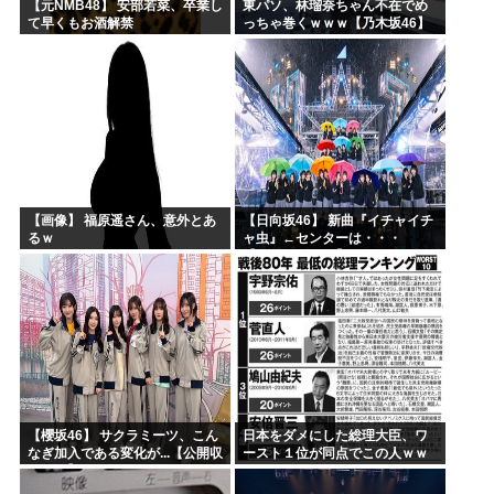
【元NMB48】 安部若菜、卒業し
東パソ、林瑠奈ちゃん不在でめ
て早くもお酒解禁
っちゃ巻くｗｗｗ【乃木坂46】
【画像】 福原遥さん、意外とあ
【日向坂46】 新曲『イチャイチ
るｗ
ャ虫』←センターは・・・
【18thシングル】
【櫻坂46】 サクラミーツ、こん
日本をダメにした総理大臣、ワ
なぎ加入である変化が...【公開収
ースト１位が同点でこの人ｗｗ
録レポ】
ｗｗｗｗ