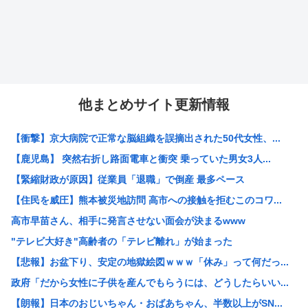
他まとめサイト更新情報
【衝撃】京大病院で正常な脳組織を誤摘出された50代女性、...
【鹿児島】 突然右折し路面電車と衝突 乗っていた男女3人...
【緊縮財政が原因】従業員「退職」で倒産 最多ペース
【住民を威圧】熊本被災地訪問 高市への接触を拒むこのコワ...
高市早苗さん、相手に発言させない面会が決まるwww
"テレビ大好き"高齢者の「テレビ離れ」が始まった
【悲報】お盆下り、安定の地獄絵図ｗｗｗ「休み」って何だっ...
政府「だから女性に子供を産んでもらうには、どうしたらいい...
【朗報】日本のおじいちゃん・おばあちゃん、半数以上がSN...