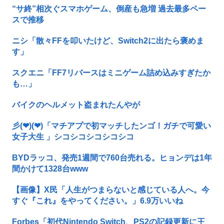
“サ終”相次ぐスマホゲーム、倒産も急増 過去最多ペー
スで推移
ニシ「散々FFを叩いたけど、Switch2に出たら褒めま
す」
スクエニ「FF7リバースはミニゲーム詰め込みすぎたか
も…」
バイクのヘルメット盗まれたんやが
彡(❤︎)(❤︎)「マチアプで初マッチしたンゴ！ガチで可愛い
女子大生 」シコシコシコシコシコ
BYDラッコ、発売1週間で760台売れる。ヒョンデは1年
間かけて1328台www
【画像】X民「人生がつまらないと感じている人へ。今
すぐ『これ』をやってください。」6.9万いいね
Forbes「初代Nintendo Switch、PS2の記録更新に王