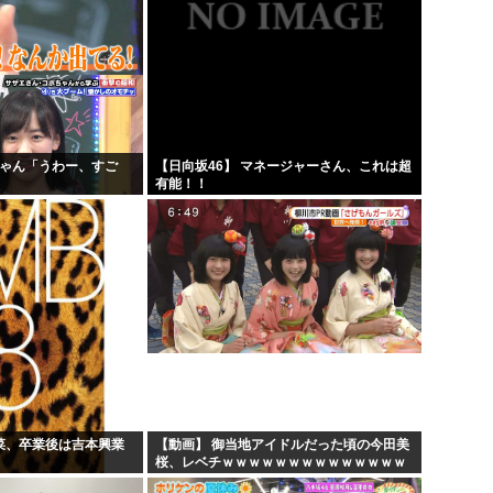
ちゃん「うわー、すご
【日向坂46】 マネージャーさん、これは超
」
有能！！
若菜、卒業後は吉本興業
【動画】 御当地アイドルだった頃の今田美
桜、レベチｗｗｗｗｗｗｗｗｗｗｗｗｗｗ
ｗｗｗｗ