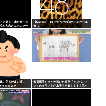
韓国人「イジョンフ本日の全米
高市早苗さん、熊本避難所まで
...
海外「日本のアニメがここまで
」こと芸人・木村祐一さ
【NMB48】 TIFでまさかの初めてのオール
の松本人志さんとのツー
無し
物w...
下手うまな絵師の顔の描き方
人だとネット騒然！
...
の嫁に美人が多い理由
賀喜遥香ちゃんが描いた映画「アンパンマ
ｗｗｗｗｗｗ
ン」のイラストが上手すぎる！！！【乃木
坂46】