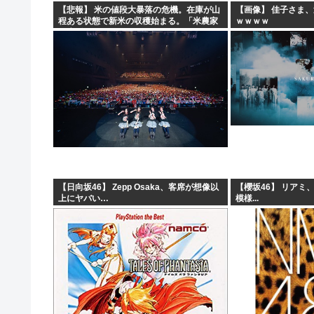
【悲報】 米の値段大暴落の危機。在庫が山
【画像】 佳子さま
程ある状態で新米の収穫始まる。「米農家
ｗｗｗｗ
が生活できない」
【日向坂46】 Zepp Osaka、客席が想像以
【櫻坂46】 リアミ
上にヤバい…
模様...