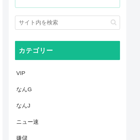
が呆れる守備エラーを見てくだ...
いって謎の顔面ライトアップシ...
泣けるなんて…！」海外のアニ...
大体これ
カテゴリー
VIP
なんG
なんJ
ニュー速
嫌儲