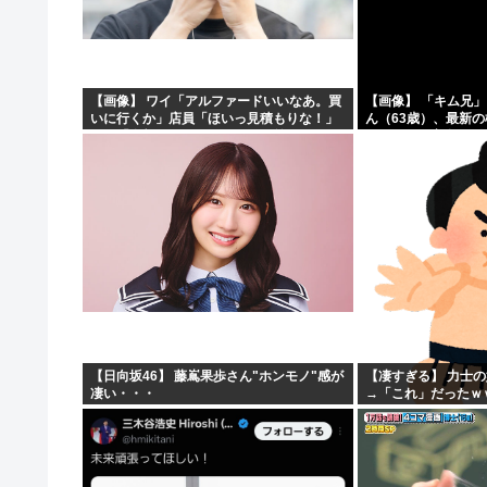
【朗報】米、10kg5,000円
【朗報】マツダ、黒字転換！！CX-5がバカ売れ
【画像】風俗に行くとこういう恵体メロン乳(35)を指名し
【画像】 ワイ「アルファードいいなあ。買
【画像】 「キム兄
いに行くか」店員「ほいっ見積もりな！」
ん（63歳）、最新
【わかる】女とかいう1回でもセックスしたらちょろい生
ワイ「金額おかしくね？」←お前らもそう
ショットが完全に別
思うよな？？？？？
「マジで誰かわからん」
【日向坂46】 藤嶌果歩さん"ホンモノ"感が
【凄すぎる】 力士
凄い・・・
→「これ」だったｗ