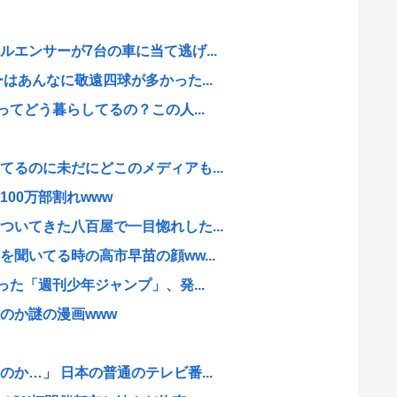
エンサーが7台の車に当て逃げ...
はあんなに敬遠四球が多かった...
ってどう暮らしてるの？この人...
るのに未だにどこのメディアも...
00万部割れwww
いてきた八百屋で一目惚れした...
聞いてる時の高市早苗の顔ww...
った「週刊少年ジャンプ」、発...
のか謎の漫画www
か…」 日本の普通のテレビ番...