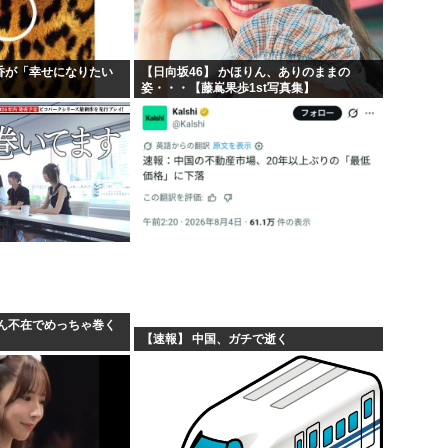
乃香が「幸せになりたい
【日向坂46】 かほりん、ありのままの
姿・・・【藤嶌果歩1st写真集】
ん不在でめっちゃ巻く
【速報】 中国、ガチで逝く