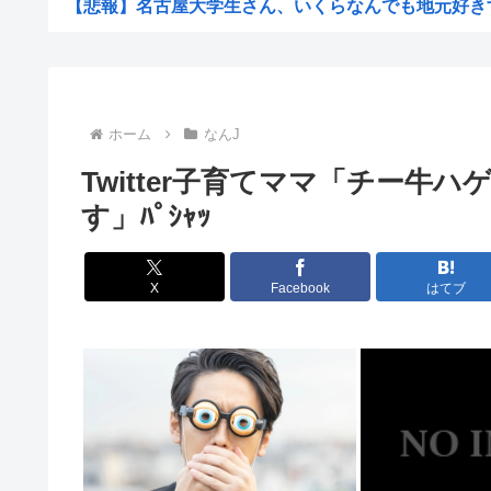
【悲報】名古屋大学生さん、いくらなんでも地元好きすぎ
【悲報】藤井聡太六冠、大逆転負けで王座挑戦ならず「七
24歳無職女、中学の同級生だった男性にストーカーして
“総資産7億円”桐谷さん、がん判明で後悔も…「現金をい
ホーム
なんJ
【悲報】想像の200倍、形がエグい「ナス」見つかるw
Twitter子育てママ「チー牛
熱帯魚欲しいから近所の川にとりにきた（※画像あり
す」ﾊﾟｼｬｯ
中国「大洪水！」中国ダム「決壊」地元民「公式発表より
【悲報】風俗嬢やってる女の末路www
X
Facebook
はてブ
日本版「絶対に立ち入ってはいけない場所」がヤバす
【正論】 有吉「『俺テレビ見ない』って言う奴おかしい
イオンモール熊本の爆発､ガス管に残っていたLPガスが漏
女さん ｢アイドルが19歳にもなってスク水を着させられて
【速報】ワイの近所の川、死体が上がる → >>...
【悲報】NHK職員さん、番組出演者から性被害に遭う・