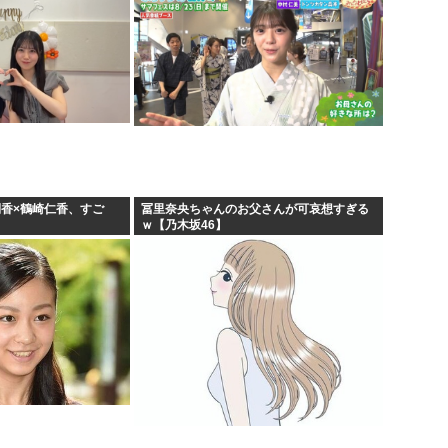
俐香×鶴崎仁香、すご
冨里奈央ちゃんのお父さんが可哀想すぎる
ｗ【乃木坂46】