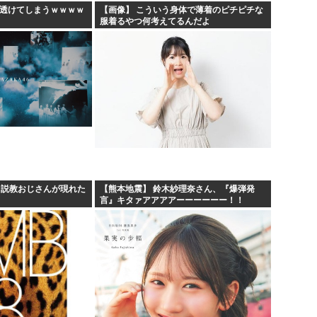
、透けてしまうｗｗｗｗ
【画像】 こういう身体で薄着のピチピチな
服着るやつ何考えてるんだよ
、説教おじさんが現れた
【熊本地震】 鈴木紗理奈さん、『爆弾発
言』キタァアアアアーーーーーー！！