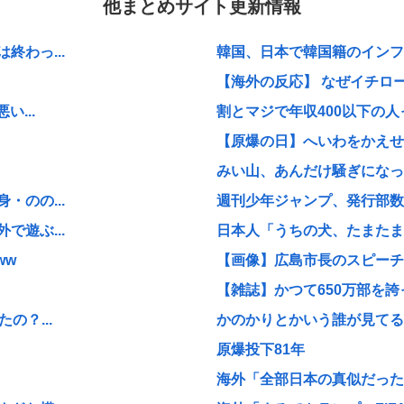
他まとめサイト更新情報
わっ...
韓国、日本で韓国籍のインフル
【海外の反応】 なぜイチロー
...
割とマジで年収400以下の人
【原爆の日】へいわをかえせ
みい山、あんだけ騒ぎになって
のの...
週刊少年ジャンプ、発行部数1
遊ぶ...
日本人「うちの犬、たまたまつ
ww
【画像】広島市長のスピーチを
【雑誌】かつて650万部を誇
の？...
かのかりとかいう誰が見てる
原爆投下81年
海外「全部日本の真似だったの