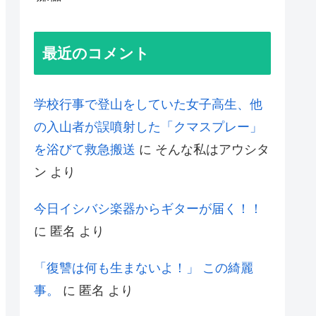
最近のコメント
学校行事で登山をしていた女子高生、他
の入山者が誤噴射した「クマスプレー」
を浴びて救急搬送
に
そんな私はアウシタ
ン
より
今日イシバシ楽器からギターが届く！！
に
匿名
より
「復讐は何も生まないよ！」 この綺麗
事。
に
匿名
より