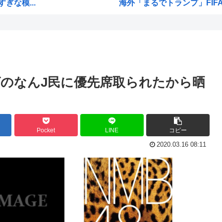
な模...
海外「まるでトランプ」FIF
冠復...
7時間かけて描いたHな糸会
逮捕...
Win95開発者「日本でITが3
く...
海外「その通り！」日本人なら
ww
【1966年】 母の日に9歳の
ハゲのなんJ民に優先席取られたから晒
）
日本人「うちの犬、たまたまつ
死者...
海外「まるでトランプ」FIF
海外「全部日本の真似だったの
Pocket
LINE
コピー
ぎた…
お絵描きリレーってなんぞや
2020.03.16 08:11
だろ...
【海外の反応】 なぜイチロー
れ...
平野綾とかいう女声優につい
...
みいちゃんと山田さんの漫画の
高市早苗「日銀に国債買わせ
・・...
声優の長谷川育美さんと結婚