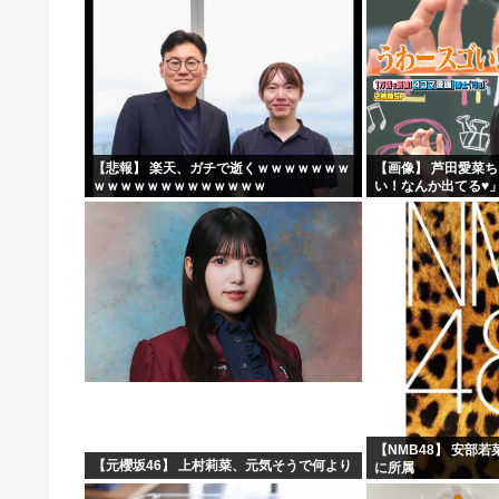
【悲報】 楽天、ガチで逝くｗｗｗｗｗｗｗ
【画像】 芦田愛菜
ｗｗｗｗｗｗｗｗｗｗｗｗｗ
い！なんか出てる♥
【NMB48】 安部
【元櫻坂46】 上村莉菜、元気そうで何より
に所属