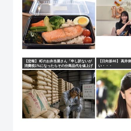
【悲報】 町のお弁当屋さん「申し訳ないが
【日向坂46】 高井
消費税1%になったらその分商品代を値上げ
い・・・
するわ」