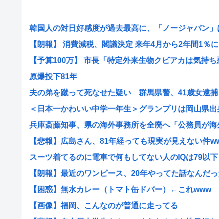
韓国人の対日好感度が過去最高に、「ノージャパン」は終
【朗報】 消費減税、閣議決定 来年4月から2年間1％に
【予算100万】 市長「特定外来生物クビアカは気持ち悪い
原爆投下81年
夫の弟を蹴って死なせた疑い 群馬県警、41歳女逮捕
＜日本一かわいい中学一年生＞グランプリは岡山県出身・
兵庫斎藤知事、県の海外事務所を全廃へ「公務員が海外で
【悲報】広島さん、81年経っても現実が見えない件w
スーツ着てるのに電車で何もしてない人のIQは79以下
【朗報】最近のワンピース、20年やってた話なんだった
【困惑】無水カレー（トマト缶ドバー）←これwww
【画像】福岡、こんなのが普通に走ってる