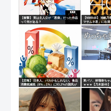
【衝撃】 実は主人公が「悪側」だった作品
【NMB48】 池帆
って何がある？
マサムネ君」に出演
【悲報】 日本人、バカかもしれない。食品
東パソ、林瑠奈ちゃ
消費税減税（8%→1%）に93.2%の国民が
ｗｗｗ【乃木坂46】
賛成してしまう