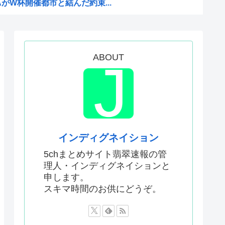
AがW杯開催都市と結んだ約束...
がこちら
Kと呼ばれるのは企業が根...
どこでも発展させると語る世界...
ABOUT
息子が帰らなかった——容疑...
いてきた八百屋で一目惚れした...
AがW杯開催都市と結んだ約束...
か…」 日本の普通のテレビ番...
インディグネイション
はあんなに敬遠四球が多かった...
5chまとめサイト翡翠速報の管
理人・インディグネイションと
てお前らが知ってることwww
申します。
作者なんでこんなに嫌われてる...
スキマ時間のお供にどうぞ。
て財源確保よ」
したいんやが?