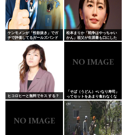
ケンモメンが「性欲抜き」でガ
松本まりか「戦争はやっちゃい
チで評価してるガールズバンド
かん」祖父が生涯最も口にした
って何？
言葉を紹介 平和への思いをつづ
る
「そば（うどん）+いなり寿司」
ヒコロヒーと無料でキス する？
ってセットをあまり食わなくな
った理由。