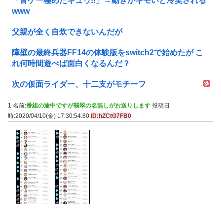
「音ゲー極めたギュゥ‼️」→動きがキモいと冷笑される
www
父親が全く自炊できないんだが
障壁の最終兵器FF14の体験版をswitch2で始めたが こ
れ何時間遊べば面白くなるんだ？
次の仮面ライダー、十二支がモチーフ
1 名前:
番組の途中ですが翡翠の名無しがお送りします
投稿日
時:2020/04/10(金) 17:30:54.80
ID:hZCtG7FB0