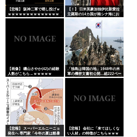
【悲報】 阪神二軍で晒し投げｗ
【！】 日米英豪加独伊比新愛拉
ｗｗｗｗｗｗｗｗｗｗｗｗｗｗ
立羅斯の14カ国が南シナ海にお
ｗｗｗｗｗｗxｗｗｗｗｗｗｗｗ
ける中国の一方的行動に反対声
ｗｗｗｗ
明 中国、国際的孤立へ
【画像】 磯山さやか(42)の経験
「独島は韓国の地」1948年の米
人数がこちら→ｗｗｗｗｗ
軍の機密文書初公開…総222ペー
ジ！
【悲報】 スーパーエルニーニョ
【悲報】 会社に「来てほしくな
発生へ 専門家「今年の夏は酷暑
い人材」の特徴がこちらｗｗｗ