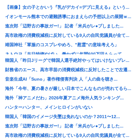
【画像】女の子とかいう『乳がデカイ=デブに見える』という...
イオンモール熊本での避難誘導におまえらの予想以上の展開ｗ...
進次郎「辺野古の事故ガー!」 記者「米兵がレ●プしました...
高市政権の消費税減税に反対している9人の自民党議員が全て...
靖国神社「軍服のコスプレやめろ、"慰霊"の意味考えろ」
ネトウヨ「在日特権やばい。働かずに年間600万円もらって...
韓国人「昨日Jリーグで韓国人選手絶対やってはいけないプレ...
【重要指名手配】八田與一容疑者、新写真公開も「もう死んで...
財務省のエース、高市早苗の消費税減税に反対したことで左遷...
小野田大臣、「元々おまえも外国籍だろ？」というツッコミを...
音楽生成AI「Suno」著作権侵害判決 人「人の曲を聴き...
中国「日本は原爆被害者の立場で同情を買おうとするのを止め...
海外「今年、夏の暑さが厳しい日本でこんなものが売れてるら...
【速報】USスチール、1800億円の黒字www
海外「神アニメだわ」2026年夏アニメ海外人気ランキング...
【悲報】 週刊誌、好き放題書きまくる 高市早苗首相は新公...
ハンターハンター、メインヒロインがいない
【画像】例の美人すぎるおにぎり屋さん、裏でおっさんが握っ...
韓国人「韓国のイメージ失墜は免れないのか？2011〜12...
【高市総理】非核三原則「堅持している」 長崎平和祈念式典...
進次郎「辺野古の事故ガー!」 記者「米兵がレ●プしました...
コールマンの人気商品が変わった？キャンプ離れの中で売れる...
高市政権の消費税減税に反対している9人の自民党議員が全て...
【悲報】全席指定･事前販売制｢琵琶湖三市同時花火大会｣が...