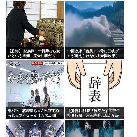
い美貌」とSNSざわつく
故なのか？
【恐怖】 家族葬・一日葬なら安
中国政府「台風１３号に三峡ダ
いという風潮、完全に嘘だっ
ムが耐えられない！全開放流し
た・・・・
ろ！」⇒ 下流域の街が壊滅状態
ｗｗｗｗｗ
東パソ、林瑠奈ちゃん不在でめ
【驚愕】 社長「役立たずの中年
っちゃ巻くｗｗｗ【乃木坂46】
社員解雇したら若手もみんな辞
めてしまった…」