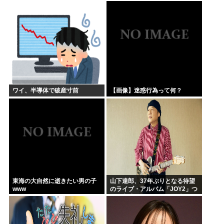
続きで過去類を見ないレベルの
ｗｗ
暑さだから覚悟しとけ」
ワイ、半導体で破産寸前
【画像】迷惑行為って何？
東海の大自然に逝きたい男の子
山下達郎、37年ぶりとなる待望
www
のライブ・アルバム「JOY2」つ
いに完成、10月14日に発売