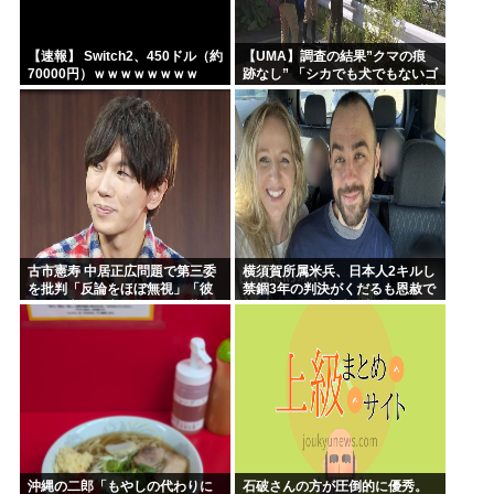
【速報】 Switch2、450ドル（約
【UMA】調査の結果”クマの痕
70000円）ｗｗｗｗｗｗｗｗ
跡なし” 「シカでも犬でもないゴ
ロンとして黒い動物を見た」 札
幌市清田区
古市憲寿 中居正広問題で第三委
横須賀所属米兵、日本人2キルし
を批判「反論をほぼ無視」「彼
禁錮3年の判決がくだるも恩赦で
らが一方的に言ったことが世の
釈放！ニュー速愛国者「辺野
中に定着してしまう」橋下徹も
古！」
同調
沖縄の二郎「もやしの代わりに
石破さんの方が圧倒的に優秀。