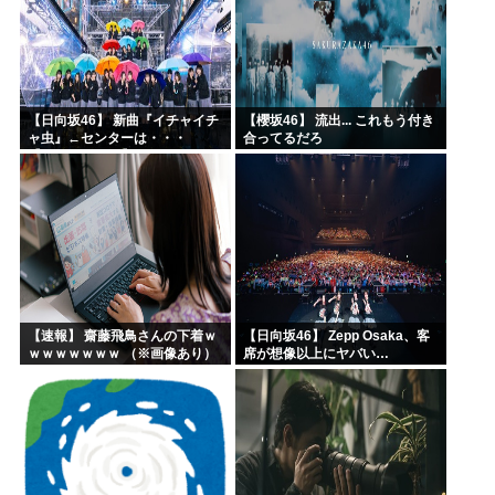
【日向坂46】 新曲『イチャイチ
【櫻坂46】 流出... これもう付き
ャ虫』←センターは・・・
合ってるだろ
【18thシングル】
【速報】 齋藤飛鳥さんの下着ｗ
【日向坂46】 Zepp Osaka、客
ｗｗｗｗｗｗｗ （※画像あり）
席が想像以上にヤバい…