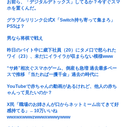
お前ら、「デジタルデトックス」してるか？今すぐスマ
ホを置くんだ。
グラブルリリンク公式X「Switch持ち寄って集まろ」
PS5は？
男なら将棋で戦え
昨日のバイト中に歳下社員（20）にタメ口で怒られた
ワイ（23）、未だにイライラが収まらない模様www
“サ終”相次ぐスマホゲーム、倒産も急増 過去最多ペー
スで推移 「当たれば一攫千金」過去の時代に
YouTubeで赤ちゃんの動画があるけれど、他人の赤ち
ゃんって見たいのか？
X民「職場のお姉さんが口からネットミーム出てきて好
感持てる」←10万いいね
wwxwxwwwzwwwxwwwywww