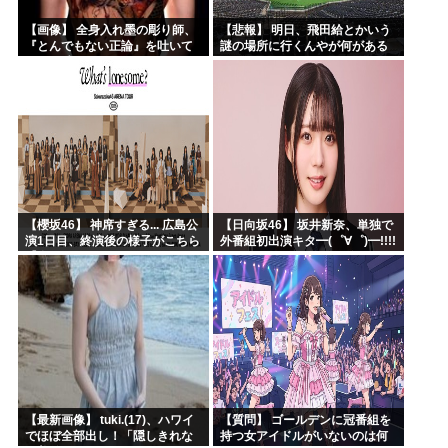
【画像】 全身入れ墨の彫り師、
【悲報】 明日、飛田給とかいう
『とんでもない正論』を吐いて
謎の場所に行くんやが何がある
30万再生されてしまうｗｗｗｗ
んや????・・・・・・・・・
ｗｗｗ
【櫻坂46】 神席すぎる... 広島公
【日向坂46】 坂井新奈、単独で
演1日目、終演後の様子がこちら
外番組初出演キタ━(゜∀゜)━!!!!
【全国ツアー2026 What’s
lonesome?】
【最新画像】 tuki.(17)、ハワイ
【質問】 ゴールデンに冠番組を
でほぼ全部出し！「隠しきれな
持つ女アイドルがいないのは何