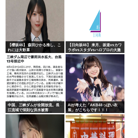
【櫻坂46】 森田ひかる推し、こ
【日向坂46】 来月、坂道vsカワ
れには大歓喜
ラボvsスタダvsハロプロの大激
戦
中国、三峡ダムが全開放流。長
AIが考えた「AKB48っぽい衣
江流域で深刻な洪水被害
装」がこちらです！！！