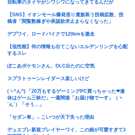
自転車のタイヤがシワシワになってきてるんだが
【SNS】イオンモール爆発巡り遺族装う投稿拡散、投
稿者「閲覧数稼ぎや承認欲求止まらなくなった」
デブワイ、ロードバイクで120kmを激走
【低性能】何の情報も出てこないエルデンリングを心配
するスレ
ぽこあポケモンさん、DLC出たのに空気
スプラトゥーンレイダース楽しいけど
(ヽ^ん^) 「20万もするゲーミングPC買っちゃった❤連
休はゲーム三昧だ」一週間後「お届け物でーす」（ヽ
´ん`）「そう…」
「セダン車」←こいつが天下失った理由
デュエプレ新規プレイヤーワイ、この娘が可愛すぎて3