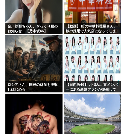
金川紗耶ちゃん、ぎっくり腰の
【動画】 町の中華料理屋さん、
お知らせ…【乃木坂46】
娘の採用で人気店になってしま
う
ロシアさん、国民の財産を没収
【日向坂46】 お悩み... 某メンバ
しはじめる
ーにある新規ファンが誕生して
いた