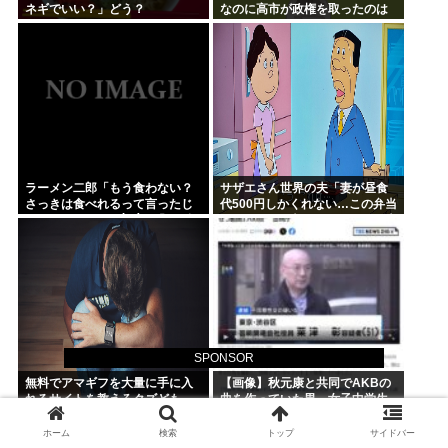
ネギでいい？」どう？
なのに高市が政権を取ったのは
おかしい
ラーメン二郎「もう食わない？
サザエさん世界の夫「妻が昼食
さっきは食べれるって言ったじ
代500円しかくれない…この弁当
ゃねーか！」（ヽ´ん`）「」 反
屋、500円で売っている！その上
論できる？
店員さんも美人だ！毎日行こ
う！」
SPONSOR
無料でアマギフを大量に手に入
【画像】秋元康と共同でAKBの
れるサイトを教えろクズども
曲を作っていた男、女子中学生
達と撮影した1700点のAVをネッ
トで販売していたwww
ホーム
検索
トップ
サイドバー