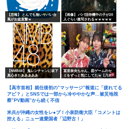
【悲報】 とんでも無いヤバい台
【画像】 パパ活待機中の子が20
風がお盆直撃ｗ
人ぐらい激写されるｗｗｗｗｗ
ｗｗｗｗｗｗ
【NMB48】 鬼レンチャンに坂下
冨里奈央ちゃん、罰ゲームのセ
真心きたあああああ
ミをずっと気にしてたｗ【乃木
坂46】
【高市首相】就任後初の”マッサージ”報道に「疲れてる
アピ？」とSNSでは一部から冷ややかな声…被災地視
察”PV動画”から続く不信
米兵が沖縄の女性をレ●プ！小泉防衛大臣「コメントは
控える」ニュー速愛国者「辺野古！」