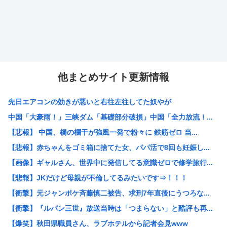
他まとめサイト更新情報
先日エアコンの効きが悪いと右往左往してた奴やが
中国「大豪雨！」三峡ダム「基礎部分破損」中国「全力放流！...
【悲報】 中国、橋の欄干が強風一発で粉々に 鉄筋ゼロ 当...
【悲報】赤ちゃんをゴミ箱に捨てた女、パパ活で8回も妊娠し...
【画像】ギャルさん、世界中に発信してる意識ゼロで修学旅行...
【悲報】JKだけど母親が不倫してるみたいです⇒！！！
【衝撃】元ジャンポケ斉藤慎二被告、求刑7年直後にうつろな...
【衝撃】『ルパン三世』放送当時は「つまらない」と酷評も再...
【爆笑】秋田県職員さん、ラブホテルから記者会見www