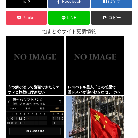
X
Facebook
はてブ
Pocket
LINE
コピー
他まとめサイト更新情報
うつ病が治って復職できたらマ
レスバトル星人「この惑星で一
ッマと旅行に行きたい
番レスバが強い奴を出せ。そい
つが負けたら滅ぼす」 誰を出
す？