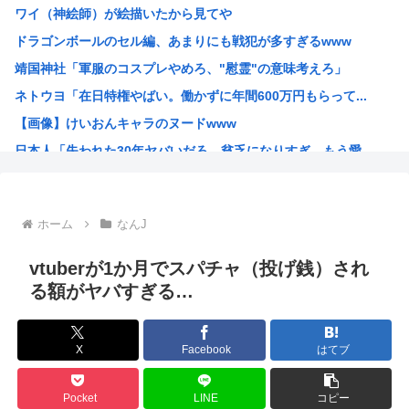
ワイ（神絵師）が絵描いたから見てや
【悲報】タトゥー擁護してる反社、味方から背中を刺される
ドラゴンボールのセル編、あまりにも戦犯が多すぎるwww
秋田県職員、ラブホテルから記者会見していたことが発覚（※...
靖国神社「軍服のコスプレやめろ、"慰霊"の意味考えろ」
彼女「ねぃねぃ、結婚も視野に入ってきたわけだし給料教えて...
ネトウヨ「在日特権やばい。働かずに年間600万円もらって...
【悲報】高市早苗首相さん、公用車を3000万円の新車に買...
【画像】けいおんキャラのヌードwww
オーストラリア研究チーム、45年間、2700人以上を研究...
日本人「失われた30年ヤバいだろ…貧乏になりすぎ…もう愛...
産経新聞 佐渡金山、韓国は反日を持ち込むな ［8/9］
韓国人「日本人が絶対に違法駐車をしない本当の理由がこちら...
【朗報】 韓国人「日本の白バイ隊員、人間やめてる」
ホーム
なんJ
お前らが描いた絵を貼るスレ
ちいかわのモモンガがちんちんに来るんやが
vtuberが1か月でスパチャ（投げ銭）され
高市早苗、3000万円以上の高級新公用車を購入させ贅を尽...
る額がヤバすぎる…
韓国人「30年前から変わらない日本の女子高生の姿に韓国人...
韓国人さん、ネトウヨの痛いところを突いてしまう。「日本人...
X
Facebook
はてブ
小泉防衛大臣、高市早苗の被災地訪問PVに張り合うかのよう...
韓国人「韓国人が日本のラーメンについて勘違いしていること...
Pocket
LINE
コピー