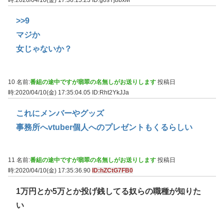
時:2020/04/10(金) 17:36:15.23
ID:g0sYjbbxM
>>9
マジか
女じゃないか？
10 名前:
番組の途中ですが翡翠の名無しがお送りします
投稿日
時:2020/04/10(金) 17:35:04.05
ID:Rht2YkJJa
これにメンバーやグッズ
事務所へvtuber個人へのプレゼントもくるらしい
11 名前:
番組の途中ですが翡翠の名無しがお送りします
投稿日
時:2020/04/10(金) 17:35:36.90
ID:hZCtG7FB0
1万円とか5万とか投げ銭してる奴らの職種が知りた
い