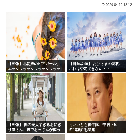
2020.04.10 18:12
生成AIのイラストを使ってTCG作ってる??
お前ら今期アニメ何見てるの？
【衝撃】 韓国人「箱根駅伝、走りながら乾杯してた」
ケンモメンの生きがいはなに？安倍晋三以外で
夏場のロリコンおま●こが蒸れ蒸れしててエッチなぷりきゅあ...
高市早苗、今日長崎で平和祈念式典に参列して被爆体験者と面...
【画像】北朝鮮のビアガール、
【日向坂46】 おひさまの現状、
エッッッッッッッッッッッッッ
これは否定できない・・・
ッッッッ！
【画像】 例の美人すぎるおにぎ
元いいとも青年隊、中居正広
り屋さん、裏でおっさんが握っ
の”素顔”を暴露
ていたｗｗｗｗｗｗｗｗｗｗｗ
ｗｗｗｗｗｗ