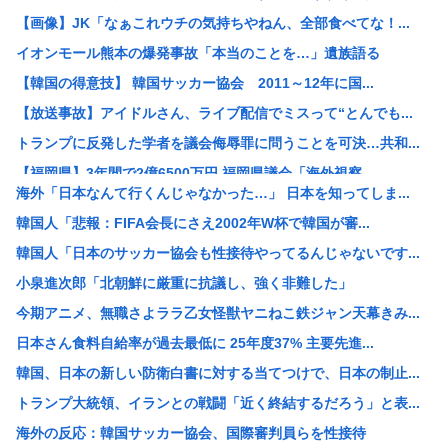
【画像】JK「なぁこれウチの気持ちやねん、全部食べてな！...
イオンモール熊本の爆発事故「本当のことを…」遺族語る
【韓国の得意技】 韓国サッカー協会 2011～12年に国...
【放送事故】アイドルさん、ライブ配信でミスって“とんでも...
トランプに反発した学者を議会侮辱罪に問うことを可決…共和...
【福岡県】3年間で2億6500万円 福岡県議会「海外視察...
海外「日本なんて行くんじゃなかった…」 日本を知ってしま...
外国人留学生「また月給24万円、あんなに働いたのに…」ワ...
韓国人「悲報：FIFA会長にさえ2002年W杯で韓国が審...
【朗報】熊本地震、ついに激甚災害指定！復旧費用は国が持つ...
韓国人「日本のサッカー協会も性接待やってるんじゃないです...
ジャンポケ斉藤の被害女性「バウムクーヘン売ったりTikT...
小泉進次郎「北朝鮮に厳重に抗議し、強く非難した」
【朗報】高市コイン、ホクホクし始めるwww
今期アニメ、無職さよララ乙女怪獣ヤニねこ鉄ジャン天幕きみ...
【衝撃】移民ベトナム女さん達の宅飲み、ガチでレベチwww
日本さん食料自給率が過去最低に 25年度37% 主要先進...
【悲報】日本円さん、「日米協調介入」すら無効化してしまう...
韓国、日本の新しい防衛白書に対する当てつけで、日本の制止...
【朗報】中居正広さん、熊本で再び「ひそかに被災地支援」か...
トランプ大統領、イランとの戦闘「近く終結するだろう」と表...
スクーターの高校生ら2人が死傷、衝突した車の運転手を逮捕
海外の反応：韓国サッカー協会、国際審判員らを性接待
「あきれてモノが言えない」「国を維持できるの？」外国人の...