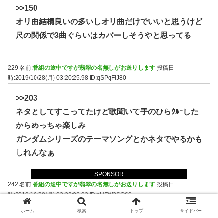
>>150
オリ曲結構良いの多いしオリ曲だけでいいと思うけど
尺の関係で3曲ぐらいはカバーしそうやと思ってる
229 名前:
番組の途中ですが翡翠の名無しがお送りします
投稿日
時:2019/10/28(月) 03:20:25.98
ID:qSPqFIJ80
>>203
ネタとしてすこってたけど歌聞いて手のひらｸﾙｰした
からめっちゃ楽しみ
ガンダムシリーズのテーマソングとかネタでやるかも
しれんなぁ
SPONSOR
242 名前:
番組の途中ですが翡翠の名無しがお送りします
投稿日
時:2019/10/28(月) 03:22:06.93
ID:sUFW3SQS0
ホーム
検索
トップ
サイドバー
>>229