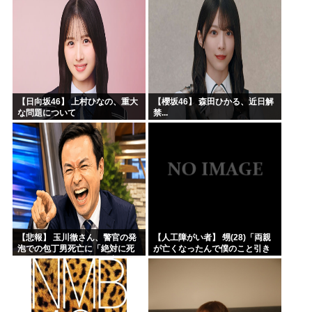
【日向坂46】 上村ひなの、重大
【櫻坂46】 森田ひかる、近日解
な問題について
禁...
【悲報】 玉川徹さん、警官の発
【人工障がい者】 甥(28)「両親
泡での包丁男死亡に「絶対に死
が亡くなったんで僕のこと引き
刑にならない罪なのに警察が死
取ってほしいんですけど！」な
刑にした！」 → 元警官のマジレ
んでいい年したヒキニートを引
スがコチラ → ………
き取らなきゃいけないんだ...