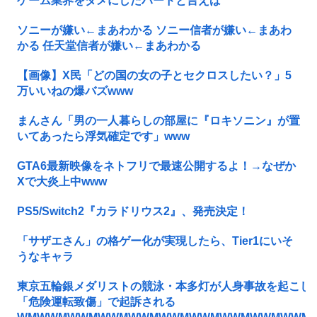
ゲーム業界をダメにしたハードと言えば
ソニーが嫌い←まあわかる ソニー信者が嫌い←まあわ
かる 任天堂信者が嫌い←まあわかる
【画像】X民「どの国の女の子とセクロスしたい？」5
万いいねの爆バズwww
まんさん「男の一人暮らしの部屋に『ロキソニン』が置
いてあったら浮気確定です」www
GTA6最新映像をネトフリで最速公開するよ！→なぜか
Xで大炎上中www
PS5/Switch2『カラドリウス2』、発売決定！
「サザエさん」の格ゲー化が実現したら、Tier1にいそ
うなキャラ
東京五輪銀メダリストの競泳・本多灯が人身事故を起こし
「危険運転致傷」で起訴される