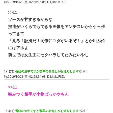
時:2019/10/28(月) 02:58:15.05
ID:Qko6+Cc10
>>11
ソースが甘すぎるからな
捏造がいくらでもできる画像をアンチスレから引っ張
ってきて
「見ろ！証拠だ！同僚にユダがいるぞ！」とか叫ぶ位
にはアホよ
前世では女生主にセクハラしてたみたいやし
19 名前:
番組の途中ですが翡翠の名無しがお送りします
投稿日
時:2019/10/28(月) 02:58:34.68
ID:MIakyF8Zd
>>11
噛みつく相手が小物ばっかやもん
16 名前:
番組の途中ですが翡翠の名無しがお送りします
投稿日