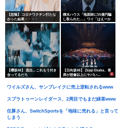
【悲報】 コロナワクチン打たな
積水ハウス「地面師に55億円騙
かった結果・・・・
し取られた…」ワイ「はえーか
わいそう…会社滅茶苦茶やろな
ぁ」→
【櫻坂46】 流出... これもう付き
【日向坂46】 Zepp Osaka、客
合ってるだろ
席が想像以上にヤバい…
ワイルズさん、サンブレイクに売上逆転されるwww
スプラトゥーンレイダース、2周目でもまだ緑茶www
任豚さん、SwitchSportsを「地味に売れる」と言って
しまう