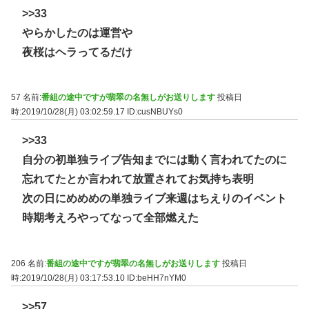
>>33
やらかしたのは運営や
夜桜はヘラってるだけ
57 名前:
番組の途中ですが翡翠の名無しがお送りします
投稿日
時:2019/10/28(月) 03:02:59.17
ID:cusNBUYs0
>>33
自分の初単独ライブ告知までには動く言われてたのに
忘れてたとか言われて放置されてお気持ち表明
次の日にめめめの単独ライブ来週はちえりのイベント
時期考えろやってなって全部燃えた
206 名前:
番組の途中ですが翡翠の名無しがお送りします
投稿日
時:2019/10/28(月) 03:17:53.10
ID:beHH7nYM0
>>57