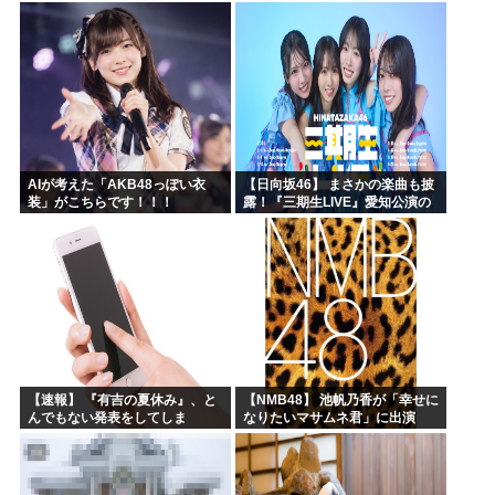
なんてないよー」父「全部なく
なったの！？」→予想外の返事
に家族騒然となり…
AIが考えた「AKB48っぽい衣
【日向坂46】 まさかの楽曲も披
装」がこちらです！！！
露！『三期生LIVE』愛知公演の
レポがこちら
【速報】 『有吉の夏休み』、と
【NMB48】 池帆乃香が「幸せに
んでもない発表をしてしま
なりたいマサムネ君」に出演
う！！！！！