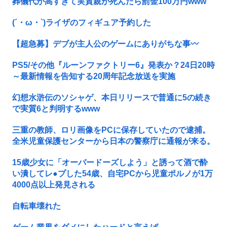
葬儀代が高すぎて実質親が死んだら罰金100万円www
(´・ω・`)ライザのフィギュア予約した
【超急募】デブが主人公のゲームにありがちな事〰
PS5/その他『ルーンファクトリー6』発表か？24日20時
～最新情報を告知する20周年記念放送を実施
幻想水滸伝のソシャゲ、本日リリースで普通に5の続き
で実質6と判明するwww
三重の教師、ロリ画像をPCに保存していたので逮捕。
全米児童保護センターから日本の警察庁に通報が来る。
15歳少女に「オーバードーズしよう」と誘って酒で酔
い潰してレ●プした54歳、自宅PCから児童ポルノが1万
4000点以上発見される
自転車壊れた