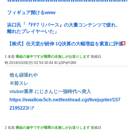
WMWWMWWMWWMWWMWWMWWMWWMWWMWWM
フィギュア開けるwww
浜口氏「『FF7 リバース』の大量コンテンツで疲れ、
離れたプレイヤーいた」
【株式】任天堂が続伸 1Q決算の大幅増益を素直に評価
1 名前:
番組の途中ですが翡翠の名無しがお送りします
投稿日
時:2019/10/28(月) 02:54:30.84
ID:qSPqFIJ80
他も頑張れや
※前スレ
vtuber業界 にじさんじ一強時代へ突入
https://swallow.5ch.net/test/read.cgi/livejupiter/157
2195223/
2 名前:
番組の途中ですが翡翠の名無しがお送りします
投稿日