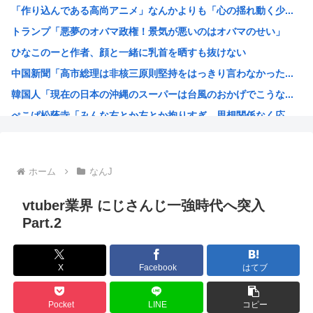
「作り込んである高尚アニメ」なんかよりも「心の揺れ動く少...
【悲報】リュウジ氏、冷やし中華は「ダルい料理トップ10に...
トランプ「悪夢のオバマ政権！景気が悪いのはオバマのせい」
【悲報】ショートスリーパー堀さん、対面で高須幹弥にキレる
ひなこのーと作者、顔と一緒に乳首を晒すも抜けない
経済大国の日本、世界に売るものがなさすぎて史上初めて韓国...
中国新聞「高市総理は非核三原則堅持をはっきり言わなかった...
55歳・大久保佳代子“現在の性欲”について衝撃告白 「休...
韓国人「現在の日本の沖縄のスーパーは台風のおかげでこうな...
【原爆の日】サヨク「スピーチする人が全員この防弾ガラスな...
ぺこぱ松蔭寺「みんな右とか左とか拘りすぎ。思想関係なく応...
韓国「返せない借金は整理します」→延滞者、なぜか増え続け...
ワイ、男版ヤニねこやけど
【画像】週刊少年ジャンプ、「ロクのおかしな家」とかいう微...
ホーム
なんJ
菅直人元総理、再評価されるwww
【正論】中国政府「日本は原爆の被害者面を辞め、原爆が落と...
vtuber業界 にじさんじ一強時代へ突入
拷問官「ヤニネコのキャラで抜け」
Part.2
韓国人「どうやら五輪サッカー日韓戦でも審判の接待があった...
ちいかわ見に来たよ?
X
Facebook
はてブ
ホロライブのVtuber、劇場版メイドインアビスの主題歌...
海外「日本なんて行くんじゃなかった…」 日本を知ってしま...
Pocket
LINE
コピー