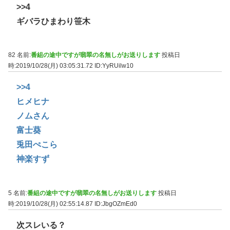
>>4
ギバラひまわり笹木
82 名前:
番組の途中ですが翡翠の名無しがお送りします
投稿日
時:2019/10/28(月) 03:05:31.72
ID:YyRUilw10
>>4
ヒメヒナ
ノムさん
富士葵
兎田ぺこら
神楽すず
5 名前:
番組の途中ですが翡翠の名無しがお送りします
投稿日
時:2019/10/28(月) 02:55:14.87
ID:JbgOZmEd0
次スレいる？