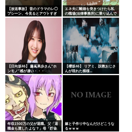
【放送事故】 昔のドラマのレ◯
エネ夫に離婚を突きつけたら私
プシーン、今見るとアウトすぎ
の職場(法律事務所)に乗り込んで
る・・・
きた 堂々と「離婚の法律相談で
す。母の薦めでこちらに参りま
した」と言っているが、...
【日向坂46】 藤嶌果歩さん"ホ
【櫻坂46】 リアミ、説教おじさ
ンモノ"感が凄い・・・
んが現れた模様...
年収1500万の父が退職。父「退
嫁と子作り中なんだけどこうな
職金も渡したよな？」母「貯金
るｗｗｗ