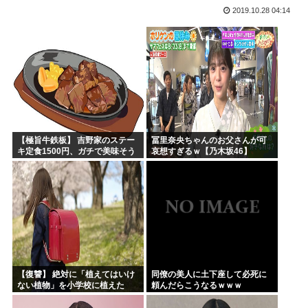
2019.10.28 04:14
高市早苗政権「円安ホクホクゥ！財政健全化は目指さない！で...
クウラ「…着床したな」 悟空「 」
トランプ「結局のところ(次期大統領選で)私たちはJ.D....
韓国人「悲報：サッカー協会の審判への性接待が事実の場合、...
「おっさんの自堕落な生活を美少女にやらせるアニメ」、増え...
韓国、サッカーW杯予選で審判を性接待して買収していたこと...
【極旨牛鉄板】 吉野家のステー
冨里奈央ちゃんのお父さんが可
キ定食1500円、ガチで美味そう
哀想すぎるｗ【乃木坂46】
ｗｗｗ
【復讐】 絶対に「植えてはいけ
同僚の美人に土下座して必死に
ない植物」を小学校に植えた
頼んだらこうなるｗｗｗ
→20年経って見に行くと…
「！？」衝撃の光景が・・・