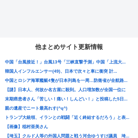
他まとめサイト更新情報
中国「台風接近！」台風13号「三峡直撃予測」中国「上流大...
韓国人インフルエンサー(49)、日本で次々と車に衝突 計...
中国とロシア海軍艦艇4隻が日本列島を一周…防衛省が全航路...
【謎】日本人、何故か名古屋に殺到。人口増加数が全国一位に
末期癌患者さん「苦しい！痛い！しんどい！」と投稿した5日...
親の遺産でニート最高れす(^q^)
トランプ大統領、イランとの戦闘「近く終結するだろう」と表...
【画像】稲村亜美さん
【埼玉】クルド人等の外国人問題と戦う河合ゆうすけ議員 埼...