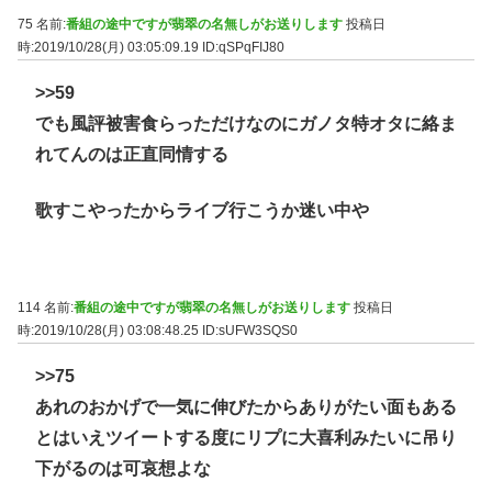
75 名前:
番組の途中ですが翡翠の名無しがお送りします
投稿日
時:2019/10/28(月) 03:05:09.19
ID:qSPqFIJ80
>>59
でも風評被害食らっただけなのにガノタ特オタに絡ま
れてんのは正直同情する
歌すこやったからライブ行こうか迷い中や
114 名前:
番組の途中ですが翡翠の名無しがお送りします
投稿日
時:2019/10/28(月) 03:08:48.25
ID:sUFW3SQS0
>>75
あれのおかげで一気に伸びたからありがたい面もある
とはいえツイートする度にリプに大喜利みたいに吊り
下がるのは可哀想よな