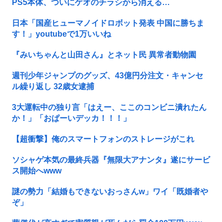
PS5本体、ついにゲオのチラシから消える…
日本「国産ヒューマノイドロボット発表 中国に勝ちま
す！」youtubeで1万いいね
『みいちゃんと山田さん』とネット民 異常者動物園
週刊少年ジャンプのグッズ、43億円分注文・キャンセ
ル繰り返し 32歳女逮捕
3大運転中の独り言「はえー、ここのコンビニ潰れたん
か！」「おぱーいデッカ！！！」
【超衝撃】俺のスマートフォンのストレージがこれ
ソシャゲ本気の最終兵器『無限大アナンタ』遂にサービ
ス開始へwww
謎の勢力「結婚もできないおっさんw」ワイ「既婚者や
ぞ」