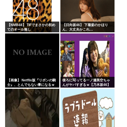
【NMB48】 TIFでまさかの初め
【日向坂46】 下着姿のかほり
てのオール無し
ん、大丈夫かこれ…
【画像】 Netflix版『リボンの騎
後ろに写ってる一ノ瀬美空ちゃ
士』、とんでもない事になるｗ
んがヤバすぎるｗ【乃木坂46】
ｗｗｗｗ