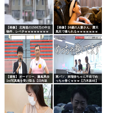
【画像】 北海道の1500万の中古
【画像】24歳の人妻さん、露天
物件、レベチｗｗｗｗｗｗｗｗ
風呂で撮られるｗｗｗｗｗｗｗ
ｗｗｗｗｗｗｗｗｗｗｗｗ
ｗｗｗｗｗｗｗｗｗｗ
【速報】 オードリー、藤嶌果歩
東パソ、林瑠奈ちゃん不在でめ
1st写真集を受け取る【日向坂
っちゃ巻くｗｗｗ【乃木坂46】
46】