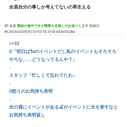
全員自分の事しか考えてないの草生える
65 名前:
番組の途中ですが翡翠の名無しがお送りします
投稿日
時:2019/10/28(月) 03:03:59.19
ID:EE8vSnZBa
>>33
🀄「明日は🐑のイベントだし私のイベントもそろそろ
やろな……どうなってるんや？」
↓
スタッフ「忙しくて忘れてたわ」
↓
🀄怒りのお気持ち表明
↓
次の週にイベントがある🍒がイベントに水を差すなと
お気持ち表明返し