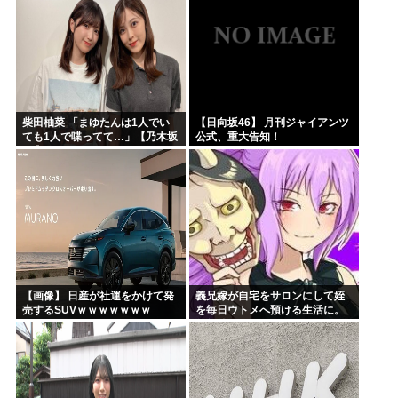
じで、これも個性なの！差別は...
柴田柚菜 「まゆたんは1人でい
【日向坂46】 月刊ジャイアンツ
ても1人で喋ってて…」【乃木坂
公式、重大告知！
46】
【画像】 日産が社運をかけて発
義兄嫁が自宅をサロンにして姪
売するSUVｗｗｗｗｗｗｗ
を毎日ウトメへ預ける生活に。
数年後、そのツケが一気に回っ
てきて…