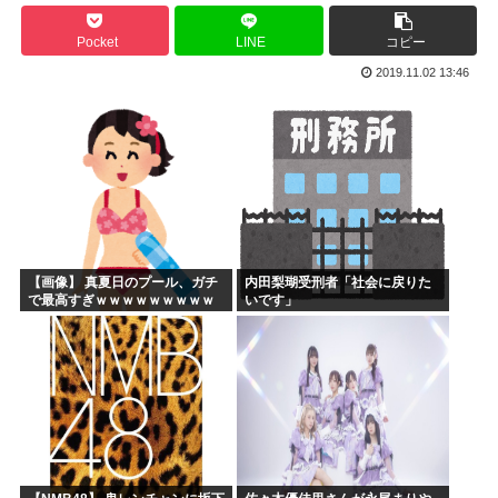
ひぐらし原作北条沙都子「大きいのやだ！気持ち悪いのやだ！...
Pocket
LINE
コピー
海外「日本にはこんな特殊な標識があるんだけど皆は見たこと...
2019.11.02 13:46
森山前自民党幹事長「日中首脳会談の写真を高市が勝手にSN...
突進してきた牛を跳び越えたら、牛が固まって動かなくなった...
バトル漫画の主人公でライバルがいないキャラ、存在しない
週刊少年ジャンプ、発行部数100万部割れ
【画像】 真夏日のプール、ガチ
内田梨瑚受刑者「社会に戻りた
で最高すぎｗｗｗｗｗｗｗｗｗ
いです」
ｗ