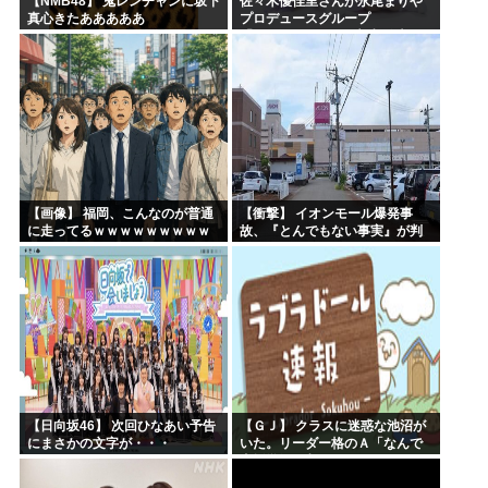
【NMB48】 鬼レンチャンに坂下
佐々木優佳里さんが永尾まりや
真心きたあああああ
プロデュースグループ
「WASURENA」に加入発表！
現在のグループと兼任へ【元
AKB48ゆかるん・まりやぎ】
【画像】 福岡、こんなのが普通
【衝撃】 イオンモール爆発事
に走ってるｗｗｗｗｗｗｗｗｗ
故、『とんでもない事実』が判
ｗｗｗｗｗｗｗ
明してしまう・・・・・・
【日向坂46】 次回ひなあい予告
【ＧＪ】 クラスに迷惑な池沼が
にまさかの文字が・・・
いた。リーダー格のＡ「なんで
支援学級に入れないんです
か？」先生「背の高い低いと同