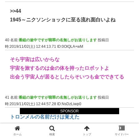
>>44
1945～ニクソンショックに至る流れ面白いよね
40 名前:
番組の途中ですが翡翠の名無しがお送りします
投稿日
時:2019/11/02(土) 12:44:13.71
ID:0OlQLA+wM
そら宇宙は広いからな
宇宙を旅するのは金の体を持ったロボットよ
出会う宇宙人が居るとしたらそいつも金でできてる
41 名前:
番組の途中ですが翡翠の名無しがお送りします
投稿日
時:2019/11/02(土) 12:44:57.28
ID:NsDzLiwp0
SPONSOR
トロンメルの名前だけは覚えた
ホーム
検索
トップ
サイドバー
42 名前:
番組の途中ですが翡翠の名無しがお送りします
投稿日