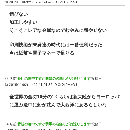
時:2019/11/02(土) 12:40:41.48
ID:kVPC7J5X0
錆びない
加工しやすい
そこそこレアな金属なのでむやみに増やせない
印刷技術が未発達の時代には一番便利だった
今は紙幣や電子マネーで足りる
33 名前:
番組の途中ですが翡翠の名無しがお送りします
投稿日
時:2019/11/02(土) 12:41:01.32
ID:QcXr9MkOd
全世界の金の10分の1くらいは新大陸からヨーロッパ
に運ぶ途中に船が沈んで大西洋にあるらしいな
34 名前:
番組の途中ですが翡翠の名無しがお送りします
投稿日