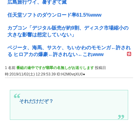
広島旅行ワイ、暑すぎて滅
任天堂ソフトのダウンロード率61.5%www
カプコン「デジタル販売が約9割、ディスク市場縮小の
大きな影響は想定していない」
ベジータ、海馬、サスケ、ちいかわのモモンガ←許され
る ヒロアカの爆豪←許されない←これwww
1 名前:
番組の途中ですが翡翠の名無しがお送りします
投稿日
時:2019/11/02(土) 12:29:53.39
ID:H2M0vqXU0●
それだけだぞ？