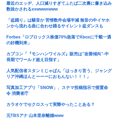
最近のエッヂ、人口減りすぎてふたば二次裏に書き込み
数抜かされるxxwwwxwww
「盆踊り」は騒音か 苦情数件会場半減 無音の中イヤホ
ンから流れる曲に合わせ踊るサイレント盆ダンスも
Forbes「ロブロックス株価70%急落でXboxに千載一遇
の好機到来」
カプコン「『モンハンワイルズ』販売は”改善傾向”-中
長期でワールド超え目指す」
人気配信者スタンミじゃぱん「はっきり言う、ジャング
リア沖縄ほんとーーーにおもんない！！！」
写真加工アプリ「SNOW」、ステマ投稿指示で措置命
令 消費者庁
カラオケでセクロスって実際やったことある？
元TBSアナ 山本里奈離婚www