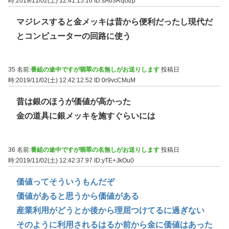
時:2019/11/02(土) 12:41:15.16
ID:sA63RqGzp
マジレスすると金メッキは昔から便利だったし現代だ
とコンピューターの回路に使う
35 名前:
番組の途中ですが翡翠の名無しがお送りします
投稿日
時:2019/11/02(土) 12:42:12.52
ID:0r9vcCMuM
昔は銀のほうが価値が高かった
金の道具に銀メッキを施すぐらいには
36 名前:
番組の途中ですが翡翠の名無しがお送りします
投稿日
時:2019/11/02(土) 12:42:37.97
ID:yTE+JkOu0
価値ってそういうもんだぞ
価値があると思うから価値がある
産業利用がどうとか後から理屈つけてるに過ぎない
そのように利用されるはるか前から金に価値はあった