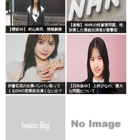
【速報】 NHKの性被害問題、性
【櫻坂46】 村山美羽、情報解禁
加害した番組出演者が衝撃告
白！
伊藤百花の仕事バンバン取って
【日向坂46】 上村ひなの、重大
くるDHの営業担当凄くないか？
な問題について
今年のボーナス凄いことになり
そう！！【AKB48いともも】