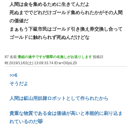
人間は金を集めるために生きてんだよ
死ぬまででどれだけゴールド集められたかがその人間
の価値だ
まぁもう下級市民はゴールド引き換え券交換し合って
ゴールドに触れられず死ぬんだけどな
87 名前:
番組の途中ですが翡翠の名無しがお送りします
投稿日
時:2019/11/02(土) 13:09:33.74
ID:w+D0jsLZ0
>>6
そうだよ
人間は鉱山用奴隷ロボットとして作られたから
貴重な物質である金は価値が高いと本能的に刷り込ま
れているのだ😾