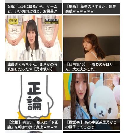
兄嫁「正月に帰るから、ゲーム
【動画】 新型のさすまた、限界
と、いいお肉と酒と、お風呂グ
突破ｗｗｗｗｗｗ
ッズの準備しとけよ」寝起きの
私「知るかボケ」兄嫁「キィィ
ィィー！！！！」私「あ…」
遠藤さくらちゃん、まさかの写
【日向坂46】 下着姿のかほり
真無しだったｗ【乃木坂46】
ん、大丈夫かこれ…
【悲報】 有吉、一般人に「ド正
【櫻坂46】 あの幸阪茉里乃がこ
論」を叩きつけて炎上ｗｗｗｗ
の様子ってことは...
ｗｗｗｗ