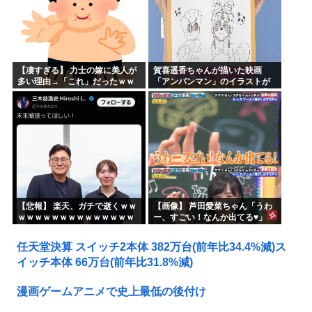
【凄すぎる】 力士の嫁に美人が
賀喜遥香ちゃんが描いた映画
多い理由→「これ」だったｗｗ
「アンパンマン」のイラストが
ｗｗｗｗｗ
上手すぎる！！！【乃木坂46】
【悲報】 楽天、ガチで逝くｗｗ
【画像】 芦田愛菜ちゃん「うわ
ｗｗｗｗｗｗｗｗｗｗｗｗｗｗ
ー、すごい！なんか出てる♥」
ｗｗｗｗ
任天堂決算 スイッチ2本体 382万台(前年比34.4%減)ス
イッチ本体 66万台(前年比31.8%減)
漫画ゲームアニメで史上最低の後付け