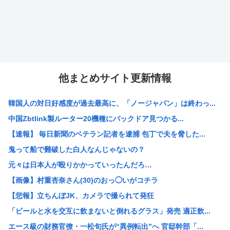
他まとめサイト更新情報
韓国人の対日好感度が過去最高に、「ノージャパン」は終わっ...
中国Zbtlink製ルーター20機種にバックドア見つかる...
【速報】 毎日新聞のベテラン記者を逮捕 包丁で夫を脅した...
鬼って船で難破した白人なんじゃないの？
元々は日本人が殴りかかっていったんだろ…
【画像】村重杏奈さん(30)のおっ◯いがコチラ
【悲報】立ちんぼJK、カメラで撮られて発狂
「ビールと水を交互に飲まないと倒れるグラス」発売 適正飲...
エース級の財務官僚・一松旬氏が“異例転出”へ 官邸幹部「...