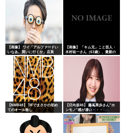
【画像】 ワイ「アルファードい
【画像】 「キム兄」こと芸人・
いなあ。買いに行くか」店員
木村祐一さん（63歳）、最新の
「ほいっ見積もりな！」ワイ
松本人志さんとのツーショット
「金額おかしくね？」←お前ら
が完全に別人だとネット騒然！
もそう思うよな？？？？？
「マジで誰かわからん」...
【NMB48】 TIFでまさかの初め
【日向坂46】 藤嶌果歩さん"ホ
てのオール無し
ンモノ"感が凄い・・・