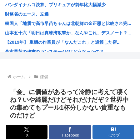
バンダイナムコ決算、プリキュアが前年比大幅減少
ついに来ちゃったの？アメリカでヒューマノイドロボットが家...
財務省のエース、左遷
中国製ルーター20機種にバックドア、外部から完全制御のお...
韓国人「地震で高市早苗ちゃんは北朝鮮の金正恩と比較され完...
中国人のリウさん、新エネ車で国境越えたら遠隔操作で30時...
山本五十六「明日は真珠湾攻撃か…なんやこれ、デスノート？...
北朝鮮が何かを発射
【2019年】 重機の作業員が「なんだこれ」と通報した密...
コメ価格先行き指数 過去最低 今後も値下がり傾向
高市早苗の秘書のガンステージ4はどうなったの？
中国「大洪水！」中国ダム「決壊」地元民「公式発表より死者...
アメリカ「ヤニねこは黒人をネコ娘にして黒人差別を描いた社...
維新県議、無許可で選挙カーレンタル事業 複数の維新候補が...
ホーム
嫌儲
韓国人「現在、日本が密かに韓国からパクっているものがこち...
漫画の画像持ってないか
「金」に価値があるって冷静に考えて凄く
孫悟飯、『魔閃光』しかオリジナル技がないwww
ね？いや綺麗だけどそれだけだぞ？世界中
の集めてもプール1杯分しかない貴重なも
トランプ政権高官「ちょっと中国企業制裁したりしただけなの...
のだけど
出せよ…お前らが描いた絵!!
【画像】ブルーロックの監督、キレるwww
X
Facebook
はてブ
【高市朗報】高市早苗の名言、偉人の名言としてブロガーにま...