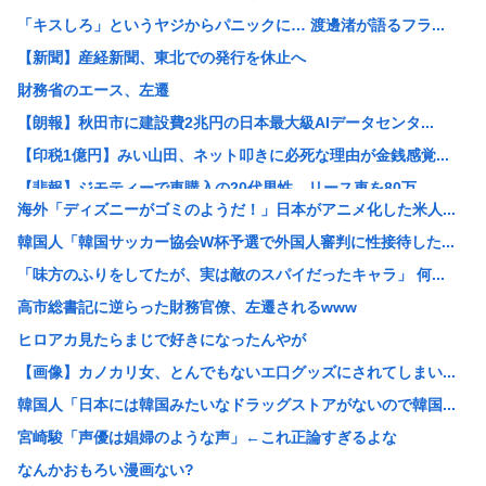
「キスしろ」というヤジからパニックに… 渡邊渚が語るフラ...
【新聞】産経新聞、東北での発行を休止へ
財務省のエース、左遷
【朗報】秋田市に建設費2兆円の日本最大級AIデータセンタ...
【印税1億円】みい山田、ネット叩きに必死な理由が金銭感覚...
【悲報】ジモティーで車購入の20代男性、リース車を80万...
海外「ディズニーがゴミのようだ！」日本がアニメ化した米人...
珍しく南北から同時に叩かれた日本 韓国からは「領土問題」...
韓国人「韓国サッカー協会W杯予選で外国人審判に性接待した...
パヨク「アジア人民、中国人民と連帯して戦おー！悪政高市を...
「味方のふりをしてたが、実は敵のスパイだったキャラ」 何...
みんなで大家さん「成田は日本の下町が開発したゴミをエネル...
高市総書記に逆らった財務官僚、左遷されるwww
【画像】X民さん「ニンニクが青い！こんなの食えない！」
ヒロアカ見たらまじで好きになったんやが
【悲報】楽しんごさん、清水良太郎さんとの“過去の因縁”を...
【画像】カノカリ女、とんでもないエ口グッズにされてしまい...
【衝撃】元ジャンポケ斉藤慎二被告の判決を堀江貴文さんが予...
韓国人「日本には韓国みたいなドラッグストアがないので韓国...
【速報】北朝鮮が日本海に向けてミサイル発射
宮崎駿「声優は娼婦のような声」←これ正論すぎるよな
【悲報】高市首相の“個人的なSNS投稿”で習近平ブチギレ...
なんかおもろい漫画ない?
【衝撃】木村祐一の変貌ぶりに「誰かわからん」「いつの間に...