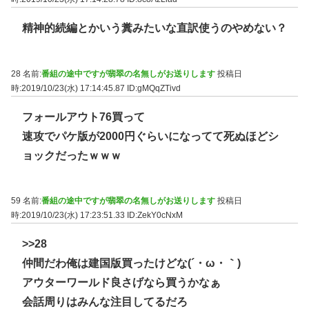
精神的続編とかいう糞みたいな直訳使うのやめない？
28 名前:
番組の途中ですが翡翠の名無しがお送りします
投稿日
時:2019/10/23(水) 17:14:45.87
ID:gMQqZTivd
フォールアウト76買って
速攻でパケ版が2000円ぐらいになってて死ぬほどシ
ョックだったｗｗｗ
59 名前:
番組の途中ですが翡翠の名無しがお送りします
投稿日
時:2019/10/23(水) 17:23:51.33
ID:ZekY0cNxM
>>28
仲間だわ俺は建国版買ったけどな(´・ω・｀)
アウターワールド良さげなら買うかなぁ
会話周りはみんな注目してるだろ