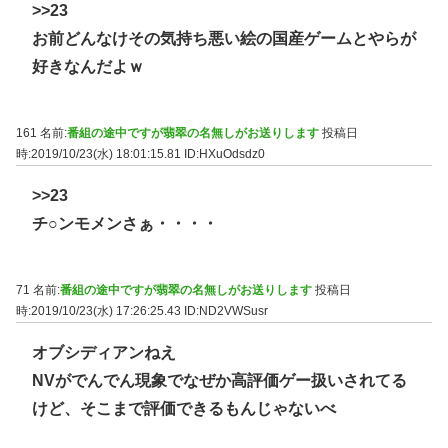
>>23
お前どんなけその気持ち悪い絵の国産ゲームとやらが
好きなんだよｗ
161 名前:
番組の途中ですが翡翠の名無しがお送りします
投稿日
時:2019/10/23(水) 18:01:15.81
ID:HXuOdsdz0
>>23
チ○ンモメンさぁ・・・・
71 名前:
番組の途中ですが翡翠の名無しがお送りします
投稿日
時:2019/10/23(水) 17:26:25.43
ID:ND2VWSusr
オブシディアンねえ
NVがでんでん現象でなぜか高評価ゲー扱いされてる
けど、そこまで評価できるもんじゃないべ