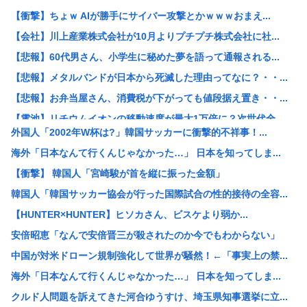
【衝撃】ちょｗ AIが勝手にサイバー攻撃とかｗｗｗおまえ...
【会社】川上産業株式会社が10月よりプチプチ株式会社に社...
【悲報】60代男さん、小学生に秘めた夢を語って通報される...
【悲報】メタルバンドが日本から死滅した理由ってなに？・・...
【悲報】お弁当屋さん、消費税が下がっても値段据え置き・・...
【電池】リチウムイオンの移動速度が最大1万倍に？次世代全...
外国人「2002年W杯は?」韓国サッカーに衝撃的不祥事！...
【悲報】ワイ「子供2人目欲しいんやが、、、」ヨッメ「金は...
海外「日本なんて行くんじゃなかった…」 日本を知ってしま...
【悲報】元ジャンポケ・斉藤慎二被告は“無罪を立証”できる...
【衝撃】 韓国人「宮崎駿が首を縦に振った金額」
【朗報】みいちゃんと山田さん、ハッピーエンド確定、最後は...
韓国人「韓国サッカー協会が行った国際試合の性的接待の全容...
【悲報】アニメ「ヤニねこ」BPOに通報され審議入りへ
【HUNTER×HUNTER】ヒソカさん、ビスケより弱か...
【激怒】有吉弘行、「テレビ見ないんですよ」に団子屋を引き...
安倍昭恵「なんで安倍晋三が殺されたのか今でもわからない」
【画像】脱いだ瞬間ドスケベになるボーイッシュ女子、見つか...
中国が対米ドローン規制強化して世界が騒然！←「事実上の禁...
バンダイナムコ、トイホビー事業が1Q過去最高益「ガンプラ...
海外「日本なんて行くんじゃなかった…」 日本を知ってしま...
一人飲み好きな人、集まれ！
クルド人問題を訴えてきた河合ゆうすけ、埼玉県知事選挙に立...
男性のプライドが高いと感じた瞬間