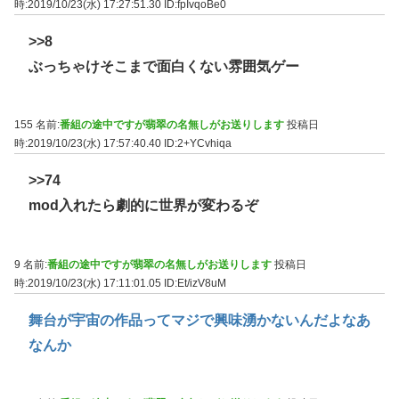
時:2019/10/23(水) 17:27:51.30
ID:fpIvqoBe0
>>8
ぶっちゃけそこまで面白くない雰囲気ゲー
155 名前:
番組の途中ですが翡翠の名無しがお送りします
投稿日
時:2019/10/23(水) 17:57:40.40
ID:2+YCvhiqa
>>74
mod入れたら劇的に世界が変わるぞ
9 名前:
番組の途中ですが翡翠の名無しがお送りします
投稿日
時:2019/10/23(水) 17:11:01.05
ID:Et/izV8uM
舞台が宇宙の作品ってマジで興味湧かないんだよなあ
なんか