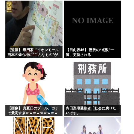
【乃木坂46】
【速報】 専門家「イオンモール
【日向坂46】 歴代の“点数”一
熊本の爆心地に”こんなもの”が
覧、更新される
あったんだけど…」
【画像】 真夏日のプール、ガチ
内田梨瑚受刑者「社会に戻りた
で最高すぎｗｗｗｗｗｗｗｗｗ
いです」
ｗ