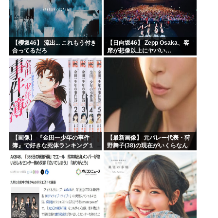
【櫻坂46】 流出... これもう付き
【日向坂46】 Zepp Osaka、客
合ってるだろ
席が想像以上にヤバい…
【画像】 『金田一少年の事件
【最新画像】 元バレー代表・狩
簿』で好きな死体ランキング１
野舞子(38)の現在がいくらなん
位がこちら！
でも即ハボすぎる！