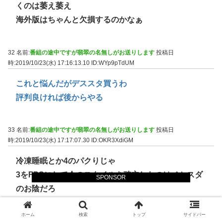
くのは萎え萎え
海外版はちゃんと欠損するのかなぁ
32 名前:
番組の途中ですが翡翠の名無しがお送りします
投稿日
時:2019/10/23(水) 17:16:13.10
ID:WYp9pTdUM
これと悩んだがデススタ買うわ
評判良ければ後からやる
33 名前:
番組の途中ですが翡翠の名無しがお送りします
投稿日
時:2019/10/23(水) 17:17:07.30
ID:OKR3XdiGM
冷凍睡眠とか4のパクりじゃ
3をFPSにして今のスタイルを確立したのはベセスダ
SPONSOR
のお陰だろ
ホーム
検索
トップ
サイドバー
34 名前:
番組の途中ですが翡翠の名無しがお送りします
投稿日