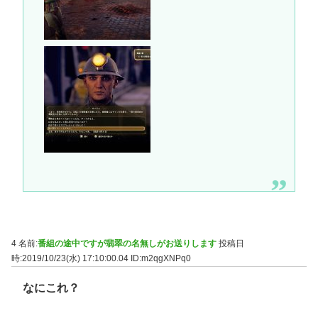
4 名前:
番組の途中ですが翡翠の名無しがお送りします
投稿日
時:2019/10/23(水) 17:10:00.04
ID:m2qgXNPq0
なにこれ？