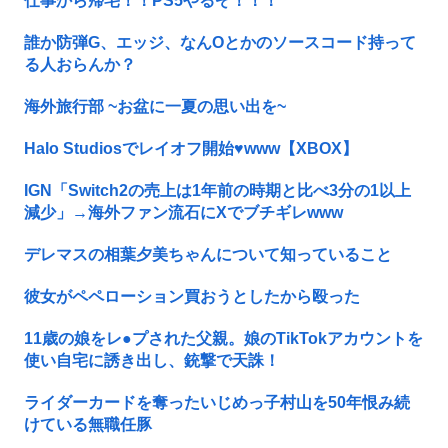
仕事から帰宅！！PS5やるぞ！！！
誰か防弾G、エッジ、なんOとかのソースコード持って
る人おらんか？
海外旅行部 ~お盆に一夏の思い出を~
Halo Studiosでレイオフ開始♥www【XBOX】
IGN「Switch2の売上は1年前の時期と比べ3分の1以上
減少」→海外ファン流石にXでブチギレwww
デレマスの相葉夕美ちゃんについて知っていること
彼女がペペローション買おうとしたから殴った
11歳の娘をレ●プされた父親。娘のTikTokアカウントを
使い自宅に誘き出し、銃撃で天誅！
ライダーカードを奪ったいじめっ子村山を50年恨み続
けている無職任豚