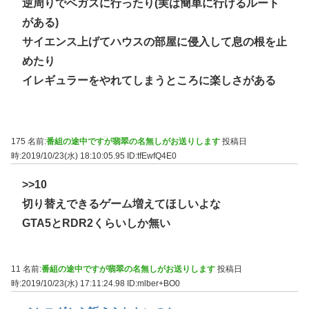
逆周りでベガスに行ったり(実は簡単に行けるルート
がある)
サイエンス上げてハウスの部屋に侵入して息の根を止
めたり
イレギュラーをやれてしまうところに楽しさがある
175 名前:
番組の途中ですが翡翠の名無しがお送りします
投稿日
時:2019/10/23(水) 18:10:05.95
ID:tfEwfQ4E0
>>10
切り替えできるゲーム増えてほしいよな
GTA5とRDR2くらいしか無い
11 名前:
番組の途中ですが翡翠の名無しがお送りします
投稿日
時:2019/10/23(水) 17:11:24.98
ID:mlber+BO0