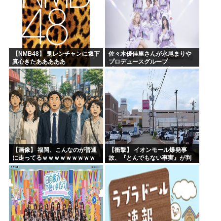
【NMB48】 鬼レンチャンに坂下
佐々木優佳里さんが永尾まりや
真心きたあああああ
プロデュースグループ
「WASURENA」に加入発表！
現在のグループと兼任へ【元
AKB48ゆかるん・まりやぎ】
【画像】 福岡、こんなのが普通
【衝撃】 イオンモール爆発事
に走ってるｗｗｗｗｗｗｗｗｗ
故、『とんでもない事実』が判
ｗｗｗｗｗｗｗ
明してしまう・・・・・・