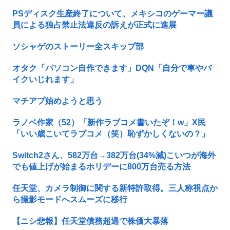
PSディスク生産終了について、メキシコのゲーマー議
員による独占禁止法違反の訴えが正式に進展
ソシャゲのストーリー全スキップ部
オタク「パソコン自作できます」DQN「自分で車やバ
イクいじれます」
マチアプ始めようと思う
ラノベ作家（52）「新作ラブコメ書いたぞ！w」X民
「いい歳こいてラブコメ（笑）恥ずかしくないの？」
Switch2さん、582万台→382万台(34%減)こいつが海外
でも値上げが始まるホリデーに800万台売る方法
任天堂、カメラ制御に関する新特許取得。三人称視点か
ら撮影モードへスムーズに移行
【ニシ悲報】任天堂債務超過で株価大暴落