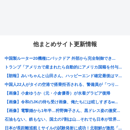
他まとめサイト更新情報
中国製ルーター20機種にバックドア 外部から完全制御でき...
トランプ「アメリカで産まれたら自動的にアメリカ国籍を付与...
【朗報】みいちゃんと山田さん、ハッピーエンド確定最後はマ...
中国人22人がタイの空港で搭乗拒否される、警備員が「つり...
【画像】小倉ゆうか（元・小倉優香）が水着グラビア復帰
【画像】令和のJKの待ち受け画像、俺たちには眩しすぎるw...
【画像】電撃婚から1年半…狩野舞子さん、黒ドレス姿の激変...
石油もない、鉄もない、国土の7割は山…それでも日本が世界...
日本が長距離巡航ミサイルの試験発射に成功！北朝鮮が激怒「...