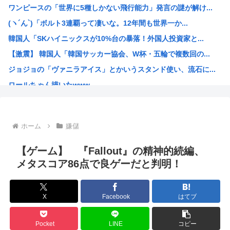
ワンピースの「世界に5種しかない飛行能力」発言の謎が解け...
「品切れ前に購入すると満足感」大量注文キャンセルで集英社...
(ヽ´ん`)「ボルト3連覇って凄いな。12年間も世界一か...
【悲報】友達とロイヤルホストに行った息子、絶望www
韓国人「SKハイニックスが10%台の暴落！外国人投資家と...
【画像】チー牛さん、とんでもない恵体の白人美女と結婚して...
【激震】 韓国人「韓国サッカー協会、W杯・五輪で複数回の...
【衝撃】きゃりーぱみゅぱみゅ 本名をさらりと告白
ジョジョの「ヴァニラアイス」とかいうスタンド使い、流石に...
アメリカ・ミシガン州の民主党予備選挙 イスラム教徒の“急...
ロールちゃん描いたwww
【画像】キズナアイが今年で10周年ってマジ？www
「週刊少年ジャンプ」 発行部数が初の100万部割れ
Zガンダムで一番人気のないMSがパラスアテネという風潮
ホーム
嫌儲
緊縮財政論者として知られる大物財務官僚、高市早苗の逆鱗に...
海外「日本にはこんな特殊な標識があるんだけど皆は見たこと...
【ゲーム】 『Fallout』の精神的続編、
自民党「日本人56す56す56す56す56すコロスコロス...
メタスコア86点で良ゲーだと判明！
熊本地震避難所で高市早苗の態度が非常に良いと話題
露悪系アニメ、定義がよくわからなくなる
X
Facebook
はてブ
高市早苗「消費税減税の財源は今から考える」
声優の長谷川育美さんと結婚したいんやが
Pocket
LINE
コピー