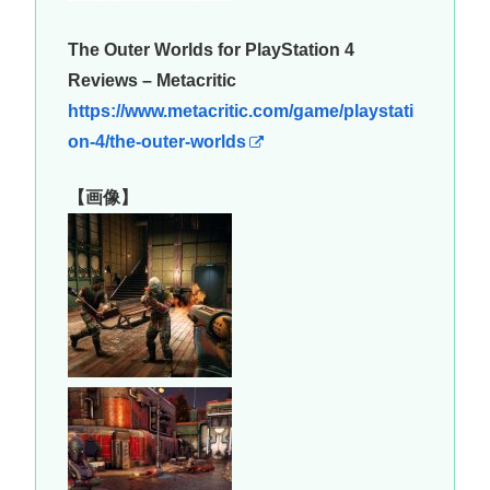
The Outer Worlds for PlayStation 4
Reviews – Metacritic
https://www.metacritic.com/game/playstati
on-4/the-outer-worlds
【画像】