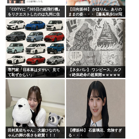
「CDTVに『365日の紙飛行機』
【日向坂46】 かほりん、ありの
をリクエストしたのは九州に住
ままの姿・・・【藤嶌果歩1st写
む中学生」←この事実って結構
真集】
デカいよな【AKB48】
専門家「日本車はダサい、見て
【ネタバレ】 ワンピース、ルフ
て恥ずかしい」
ィ絶体絶命の超展開ｗｗｗｗｗ
ｗｗｗｗｗｗｗｗｗｗｗｗｗｗ
ｗｗｗｗｗｗｗｗｗｗｗｗｗｗ
ｗｗｗｗｗｗｗｗｗｗｗｗ...
田村真佑ちゃん、大越ひなのち
【櫻坂46】 石森璃花、危険すぎ
ゃんの脚の長さを絶賛！！！
る・・・