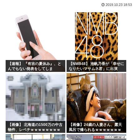
2019.10.23 18:53
部落民のことお前らの地域ってなんて言ってた？
中国大使館に侵入した自衛官（24）、動機を告白「中国の強...
海外「ディズニーがゴミのようだ！」日本がアニメ化した米人...
今期アニメの評価、ついに固まる
韓国人「韓国サッカー協会W杯予選で外国人審判に性接待した...
「味方のふりをしてたが、実は敵のスパイだったキャラ」 何...
【速報】 『有吉の夏休み』、と
【NMB48】 池帆乃香が「幸せに
んでもない発表をしてしま
なりたいマサムネ君」に出演
う！！！！！
【画像】 北海道の1500万の中古
【画像】24歳の人妻さん、露天
物件、レベチｗｗｗｗｗｗｗｗ
風呂で撮られるｗｗｗｗｗｗｗ
ｗｗｗｗｗｗｗｗｗｗｗｗ
ｗｗｗｗｗｗｗｗｗｗ