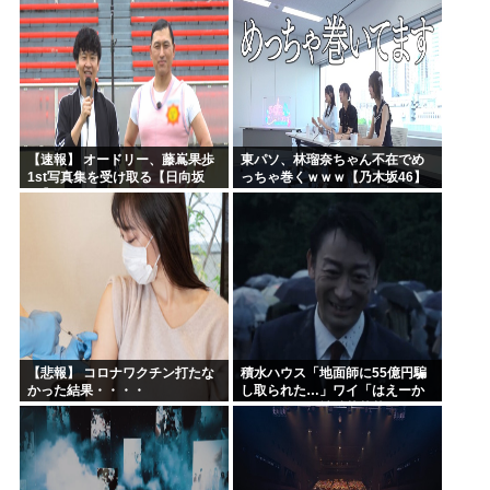
【速報】 オードリー、藤嶌果歩
東パソ、林瑠奈ちゃん不在でめ
1st写真集を受け取る【日向坂
っちゃ巻くｗｗｗ【乃木坂46】
46】
【悲報】 コロナワクチン打たな
積水ハウス「地面師に55億円騙
かった結果・・・・
し取られた…」ワイ「はえーか
わいそう…会社滅茶苦茶やろな
ぁ」→