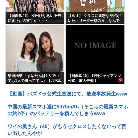
【日向坂46】 次回ひなあい予告
【ＧＪ】 クラスに迷惑な池沼が
にまさかの文字が・・・
いた。リーダー格のＡ「なんで
支援学級に入れないんです
か？」先生「背の高い低いと同
じで、これも個性なの！差別は...
柴田柚菜 「まゆたんは1人でい
【日向坂46】 月刊ジャイアンツ
ても1人で喋ってて…」【乃木坂
公式、重大告知！
46】
【動画】パズドラ公式生放送にて、放送事故発生www
中国の最新スマホ遂に9070mAh（そこらの最新スマホ
の約2倍）のバッテリーを積んでしまうwww
ワイの奥さん（40）がもうセクロスしたくないって言
い出したんやが