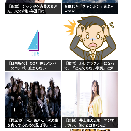
【衝撃】 ジャンポケ斉藤の妻さ
台風15号「チャンホン」迷走ｗ
ん、夫の求刑7年翌日に
ｗｗｗ
Instagram更新しSNS民をザワ
つかせてしまう…
【日向坂46】 OGと現役メンバ
【驚愕】 わいアラフォーになっ
ーのコンボ、止まらない
て、『とんでもない事実』に気
づくｗｗｗｗｗｗｗ
【櫻坂46】 秋元康さん「次の曲
【速報】 井上和の近影、マジで
を良くするための見せ球」←こ
デカい。何がとは言わんが
れ次...