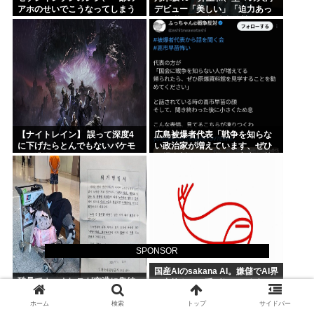
アホのせいでこうなってしまう
デビュー「美しい」「迫力あっ
た」 茶々役で視聴者称賛
【ナイトレイン】 誤って深度4
広島被爆者代表「戦争を知らな
に下げたらとんでもないバケモ
い政治家が増えています、ぜひ
ノと遭遇した
原爆資料館に見学へ」高市早苗
「はぁ…(ため息)」ジロッ
SPONSOR
国産AIのsakana AI。嫌儲でAI界
酷暑でホームレスが空港に集結
の中抜きAIと呼ばれてしまう
ホーム
検索
トップ
サイドバー