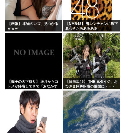
【画像】 本物のレズ、見つかる
【NMB48】 鬼レンチャンに坂下
ｗｗｗ
真心きたあああああ
【嫁子の天下取り】 正月からコ
【日向坂46】 THE 鬼タイジ、お
トメが帰省してきて「おなかす
ひさま阿鼻叫喚の展開に・・・
いたぁ～」と子供に返ってる。
【金村美玖・髙橋未来虹】
旦那もウトメも何もしない。私
にしろって事だよね。でも...