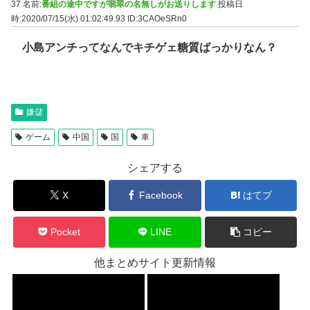
37 名前:
番組の途中ですが翡翠の名無しがお送りします
投稿日
時:2020/07/15(水) 01:02:49.93
ID:3CAOeSRn0
小島アンチってなんでキチゲェ糖質ばっかりなん？
嫌儲
ゲーム
中国
国
車
シェアする
X
Facebook
はてブ
Pocket
LINE
コピー
他まとめサイト更新情報