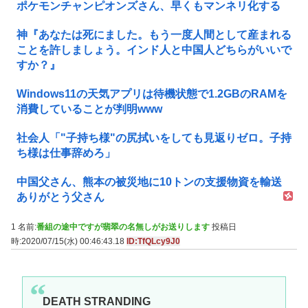
ポケモンチャンピオンズさん、早くもマンネリ化する
神『あなたは死にました。もう一度人間として産まれる
ことを許しましょう。インド人と中国人どちらがいいで
すか？』
Windows11の天気アプリは待機状態で1.2GBのRAMを
消費していることが判明www
社会人「"子持ち様"の尻拭いをしても見返りゼロ。子持
ち様は仕事辞めろ」
中国父さん、熊本の被災地に10トンの支援物資を輸送
ありがとう父さん
1 名前:
番組の途中ですが翡翠の名無しがお送りします
投稿日
時:2020/07/15(水) 00:46:43.18
ID:TfQLcy9J0
DEATH STRANDING