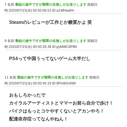
7 名前:
番組の途中ですが翡翠の名無しがお送りします
投稿日
時:2020/07/15(水) 00:50:08.52
ID:a1WHadlAr
Steamのレビューが工作とか糖質かよ 笑
9 名前:
番組の途中ですが翡翠の名無しがお送りします
投稿日
時:2020/07/15(水) 00:50:28.38
ID:gyMWC8PB0
PS4って中国うってないゲーム大半だし
11 名前:
番組の途中ですが翡翠の名無しがお送りします
投稿日
時:2020/07/15(水) 00:50:40.19
ID:9Fm9iXoNM
おもしろかったで
カイラルアーティストとママーお前ら自分で歩け！
バイクはもっとコケやすくないとアカンやろ！
配達依存症ってなんやねん！