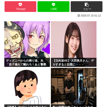
海外「羨ましい！」日本ならではの夏の風物詩に海外がびっく...
Pocket
LINE
コピー
海外「日本の積載技術は凄いな！」熊本地震の激しい揺れでも...
2020.07.15 01:12
韓国人「韓国人が日本へ行って羨ましいと感じることがこちら...
口を開けたマッコウクジラが正面から接近、素手で頭を押し返...
亜月ねね「みいちゃんは特定の属性の方を揶揄する目的の漫画...
にじさんじ甲子園のノーヒットノーラン達成を切り抜いたVt...
ディズニーからの帰り道。夫
【日向坂46】 大田美月さん、デ
「息子連れて離れろ！あと警察
カすぎると話題に・・・
に通報！」私「助けて！」駅員
「どうしました！？」→トンデ
モナイことに…