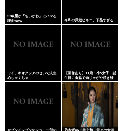
中年層が「ちいかわ」にハマる
令和の貝殻ビキニ、下品すぎる
理由www
ワイ、キオクシアのせいで人生
【画像あり】11歳・小5女子、誕
めちゃくちゃ
生日に食堂で肉じゃがや焼き鮭
や玉子焼きなど一品料理をオジ
サンみたいに食べる
セブンイレブンのレジ、一部の
乃木坂46・井上和、堂々の大河