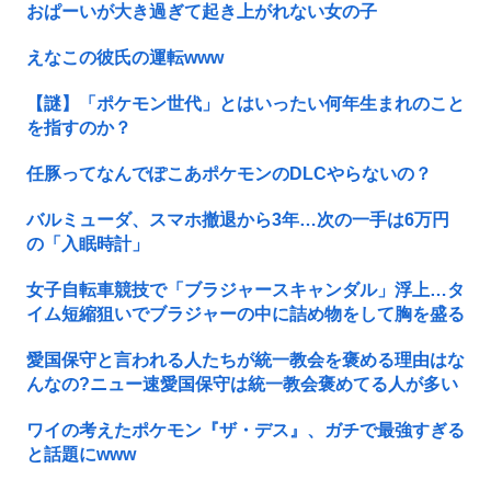
おぱーいが大き過ぎて起き上がれない女の子
えなこの彼氏の運転www
【謎】「ポケモン世代」とはいったい何年生まれのこと
を指すのか？
任豚ってなんでぽこあポケモンのDLCやらないの？
バルミューダ、スマホ撤退から3年…次の一手は6万円
の「入眠時計」
女子自転車競技で「ブラジャースキャンダル」浮上…タ
イム短縮狙いでブラジャーの中に詰め物をして胸を盛る
愛国保守と言われる人たちが統一教会を褒める理由はな
んなの?ニュー速愛国保守は統一教会褒めてる人が多い
ワイの考えたポケモン『ザ・デス』、ガチで最強すぎる
と話題にwww