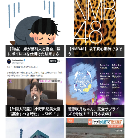
【前編】 嫁が芸能人と密会。嫁
【NMB48】 坂下真心期待できそ
にボイレコを仕掛けた結果まさ
う
かの
【外国人問題】 小野田紀美大臣
菅原咲月ちゃん、完全サプライ
「議論すべき時だ」→SNS「ま
ズで号泣！？【乃木坂46】
だ議論もしてなかったんだ...」→
小野田大臣「これが進歩状況で
す」めちゃくちゃ仕事して...