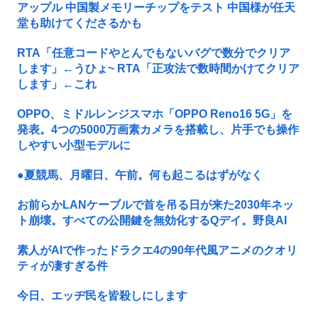
アップル 中国製メモリーチップをテスト 中国様が任天
堂も助けてくださるかも
RTA「任意コードやとんでもないバグで数分でクリア
します」←うひょ~ RTA「正攻法で数時間かけてクリア
します」←これ
OPPO、ミドルレンジスマホ「OPPO Reno16 5G」を
発表。4つの5000万画素カメラを搭載し、片手でも操作
しやすい小型モデルに
●夏競馬、月曜日、午前。何も起こるはずがなく
お前らかLANケーブルで首を吊る日が来た2030年ネッ
ト崩壊。すべての公開鍵を無効化するQデイ。野良AI
素人がAIで作ったドラクエ4の90年代風アニメのクオリ
ティが凄すぎる件
今日、エッヂ民を皆殺しにします