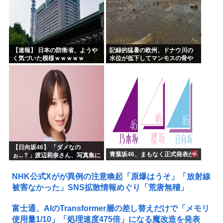
【速報】 日本の防衛省、ようや
記録的猛暑の欧州、ドナウ川の
く気づいた模様ｗｗｗｗｗ
水位が低下してマンモスの骨や
沈没したドイツ軍の戦艦が出現
【日向坂46】 「ダメなの
青葉坂46、まもなく正式発表か
ぉ...？」渡辺莉奈さん、写真集に
興味津々
NHK公式Xがが異例の注意喚起「原爆はうそ」「放射線
被害なかった」SNS拡散情報めぐり「荒唐無稽」
富士通、AIのTransformer層の差し替えだけで「メモリ
使用量1/10」「処理速度475倍」になる魔改造を発表