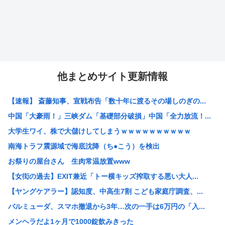
他まとめサイト更新情報
【速報】 斎藤知事、宣戦布告「数十年に渡るその場しのぎの...
中国「大豪雨！」三峡ダム「基礎部分破損」中国「全力放流！...
大学生ワイ、株で大儲けしてしまうｗｗｗｗｗｗｗｗｗｗ
南海トラフ震源域で海底沈降（ち●こう）を検出
お祭りの屋台さん 生肉常温放置www
【女衒の過去】EXIT兼近「トー横キッズ搾取する悪い大人...
【ヤングケアラー】認知度、中高生7割 こども家庭庁調査、...
バルミューダ、スマホ撤退から3年…次の一手は6万円の「入...
メンヘラだよ1ヶ月で1000錠飲みきった