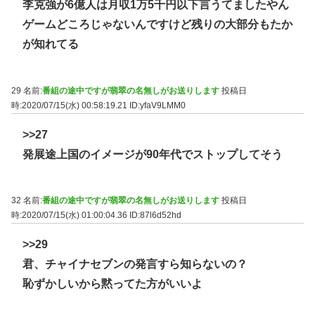
李克強が6億人は月収1万5千円以下言うてましたやん
ゲームどころじゃないんですけど残りの大部分もたか
が知れてる
29 名前:
番組の途中ですが翡翠の名無しがお送りします
投稿日
時:2020/07/15(水) 00:58:19.21
ID:yfaV9LMM0
>>27
発展途上国のイメージが90年代でストップしてそう
32 名前:
番組の途中ですが翡翠の名無しがお送りします
投稿日
時:2020/07/15(水) 01:00:04.36
ID:87l6d52hd
>>29
君、チャイナセブンの発言すら知らないの？
恥ずかしいから黙ってた方がいいよ