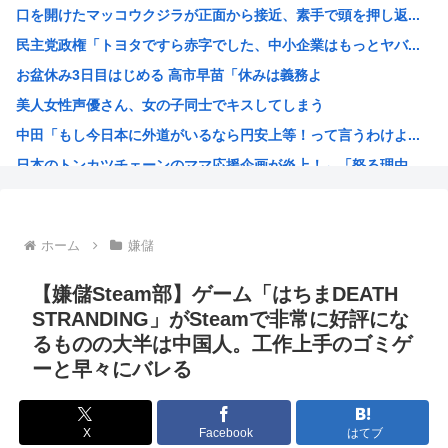
口を開けたマッコウクジラが正面から接近、素手で頭を押し返...
【悲報】 メディアが使う主語デカ言葉の正体、ガチでこれだ...
民主党政権「トヨタですら赤字でした、中小企業はもっとヤバ...
【朗報】メンヘラ女の子のイラスト、あまりにも思想が強すぎ...
お盆休み3日目はじめる 高市早苗「休みは義務よ
「玉城デニー知事を支えているのは極左暴力集団など」 沖縄...
美人女性声優さん、女の子同士でキスしてしまう
【画像】セブンイレブンのバイト「AIにちいかわの画像を食...
中田「もし今日本に外道がいるなら円安上等！って言うわけよ...
神『あなたは死にました。もう一度人間として産まれることを...
日本のトンカツチェーンのママ応援企画が炎上！←「怒る理由...
(ヽ´ん`)◀「身寄りなし、資産なしの孤独死」が、今の日...
韓国人「日本の村上宗隆 vs 韓国のイ・ジョンフ」→「」...
進次郎「日米同盟の絆の強さと、平素から培った協力関係が」...
ホーム
嫌儲
兵庫県斎藤知事、宣戦布告「数十年に渡るその場しのぎ、先送...
ちいかわ60億円www
【嫌儲Steam部】ゲーム「はちまDEATH
海外「日本人は何に使ってるんだ？」 世界的ブームの日本の...
STRANDING」がSteamで非常に好評にな
るものの大半は中国人。工作上手のゴミゲ
【ハンターハンター】ツェリードニヒ、なんか普通に10秒以...
ーと早々にバレる
安倍晋三が経営するホームセンター「わーくマン」にありがち...
ジュミドロって漫画知ってるやつおるか？
X
Facebook
はてブ
ひぐらし業卒、20年前に出たドラマCDの焼きまわしだった...