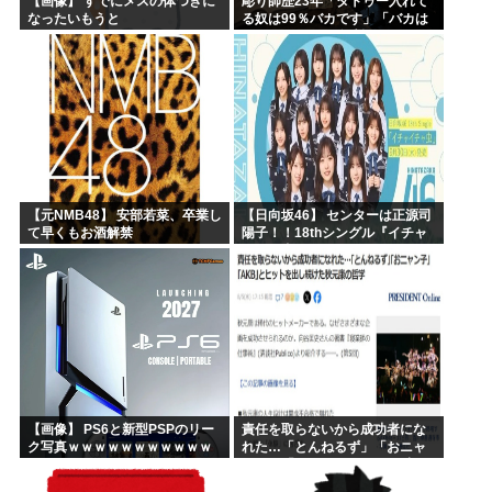
【画像】 すでにメスの体つきに
彫り師歴23年「タトゥー入れて
なったいもうと
る奴は99％バカです」「バカは
5000円が好き」無断キャンセ
ル、挨拶できない、金がない…
客層をぶっちゃけ
【元NMB48】 安部若菜、卒業し
【日向坂46】 センターは正源司
て早くもお酒解禁
陽子！！18thシングル『イチャ
イチャ虫』のフォーメーション
が発表される！
【画像】 PS6と新型PSPのリー
責任を取らないから成功者にな
ク写真ｗｗｗｗｗｗｗｗｗｗｗ
れた…「とんねるず」「おニャ
ｗｗｗｗｗｗｗｗ
ン子」「AKB」とヒットを出し
続けた秋元康の哲学！！！