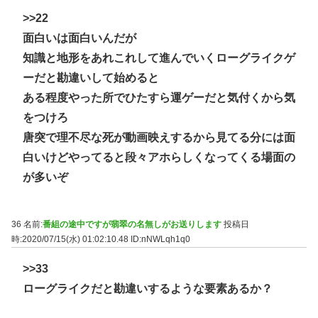
>>22
面白いは面白いんだが
知識と地形をあれこれして進んでいくローグライクゲ
ーだと勘違いして始めると
ある程度やった所でひたすら運ゲーだと気付くから気
をつけろ
唐突で理不尽な死が動画映えするから見てる分には面
白いけどやってると段々アホらしくなってくる場面の
が多いぞ
36 名前:
番組の途中ですが翡翠の名無しがお送りします
投稿日
時:2020/07/15(水) 01:02:10.48
ID:nNWLqh1q0
>>33
ローグライクだと勘違いするような要素あるか？