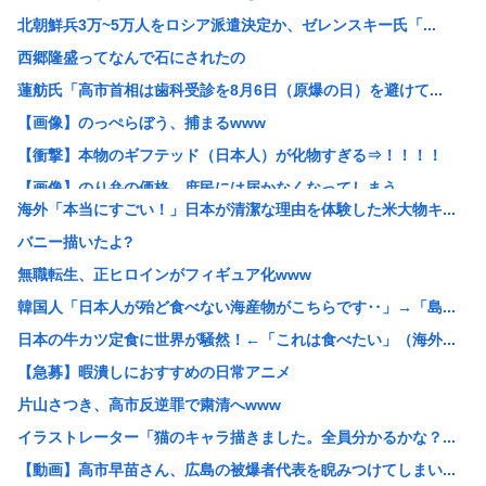
北朝鮮兵3万~5万人をロシア派遣決定か、ゼレンスキー氏「...
西郷隆盛ってなんで石にされたの
蓮舫氏「高市首相は歯科受診を8月6日（原爆の日）を避けて...
【画像】のっぺらぼう、捕まるwww
【衝撃】本物のギフテッド（日本人）が化物すぎる⇒！！！！
【画像】のり弁の価格、庶民には届かなくなってしまう
海外「本当にすごい！」日本が清潔な理由を体験した米大物キ...
台風15号の進路www
バニー描いたよ?
JK4人の青春花火で河川敷炎上
無職転生、正ヒロインがフィギュア化www
神田うの、51歳の薄毛治療を告白 「高校生の時から薄い」...
韓国人「日本人が殆ど食べない海産物がこちらです‥」→「島...
【速報】X収益化、従来制度終了で「オリジナルコンテンツ収...
日本の牛カツ定食に世界が騒然！←「これは食べたい」（海外...
【悲報】山田洋次監督「最近の政治は国家、日の丸という言葉...
【急募】暇潰しにおすすめの日常アニメ
大物アニメ監督たち「鬼滅の刃があんなにヒットした理由が本...
片山さつき、高市反逆罪で粛清へwww
【祝】日本政府、東京大空襲を指揮し「悪魔」「皆殺しのルメ...
イラストレーター「猫のキャラ描きました。全員分かるかな？...
【速報】デジモン、なぜか今頃になって過去最高益www
【動画】高市早苗さん、広島の被爆者代表を睨みつけてしまい...
西武・児玉亮涼が1軍合流へ！直近6試合で打率.533と好...