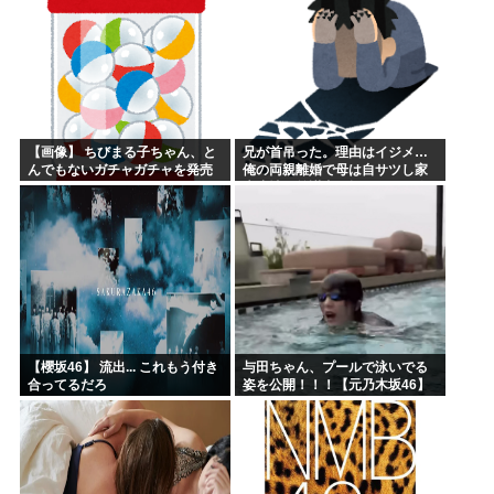
【画像】 ちびまる子ちゃん、と
兄が首吊った。理由はイジメ…
んでもないガチャガチャを発売
俺の両親離婚で母は自サツし家
してしまうｗｗｗｗ
庭崩壊→首謀者を探しだした俺
は会社と妻子を特定→結果、実
刑受けた。子に復讐されるだろ...
【櫻坂46】 流出... これもう付き
与田ちゃん、プールで泳いでる
合ってるだろ
姿を公開！！！【元乃木坂46】