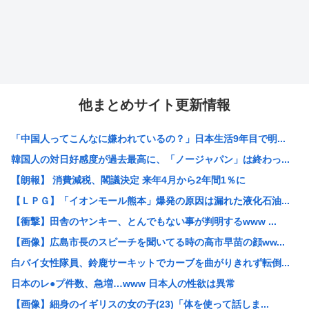
他まとめサイト更新情報
「中国人ってこんなに嫌われているの？」日本生活9年目で明...
韓国人の対日好感度が過去最高に、「ノージャパン」は終わっ...
【朗報】 消費減税、閣議決定 来年4月から2年間1％に
【ＬＰＧ】「イオンモール熊本」爆発の原因は漏れた液化石油...
【衝撃】田舎のヤンキー、とんでもない事が判明するwww ...
【画像】広島市長のスピーチを聞いてる時の高市早苗の顔ww...
白バイ女性隊員、鈴鹿サーキットでカーブを曲がりきれず転倒...
日本のレ●プ件数、急増…www 日本人の性欲は異常
【画像】細身のイギリスの女の子(23)「体を使って話しま...