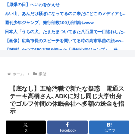
【原爆の日】へいわをかえせ
職場の貸本の習慣が、本を大事にしないおばさんのせいで無く...
みい山、あんだけ騒ぎになってるのに未だにどこのメディアも...
グラボ、国内価格4割値上げかwww
週刊少年ジャンプ、発行部数100万部割れwww
原爆投下81年
日本人「うちの犬、たまたまついてきた八百屋で一目惚れした...
「おっちゃん女の子になってスクール水着を着たいねん」60...
【画像】広島市長のスピーチを聞いてる時の高市早苗の顔ww...
警察官が60歳のおじいちゃんを射◯する動画が流出しやりす...
【雑誌】かつて650万部を誇った「週刊少年ジャンプ」、発...
ワイ、キンタマが腫れ上がって入院するも切開排膿で無事しな...
かのかりとかいう誰が見てるのか謎の漫画www
原爆投下81年
ホーム
嫌儲
海外「全部日本の真似だったのか…」 日本の普通のテレビ番...
海外「まるでトランプ」FIFAがW杯開催都市と結んだ約束...
【底なし】五輪汚職で新たな疑惑 電通ス
7時間かけて描いたHな糸会がこちら
テーキ高橋さん､ADKに対し同じ大学出身
でゴルフ仲間の休眠会社へ多額の送金を指
Win95開発者「日本でITが3Kと呼ばれるのは企業が根...
示
海外「その通り！」日本人ならどこでも発展させると語る世界...
【1966年】 母の日に9歳の息子が帰らなかった——容疑...
X
Facebook
はてブ
日本人「うちの犬、たまたまついてきた八百屋で一目惚れした...