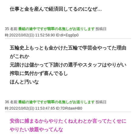
仕事と金を産んで経済回してるのになぜ…
35 名前:
番組の途中ですが翡翠の名無しがお送りします
投稿日
時:2022/10/02(日) 11:52:58.90
ID:dl+Eqg0p0
五輪史上もっとも金かけた五輪で学芸会やってた理由
がこれか
元請けは儲かって下請けの選手やスタッフはやりがい
搾取に気付かず喜んでるし
ほんと汚いな
36 名前:
番組の途中ですが翡翠の名無しがお送りします
投稿日
時:2022/10/02(日) 11:53:47.65
ID:7DRdawHB0
安倍に捕まるからやりたくねえわとか言ってたくせに
やりたい放題やってんな