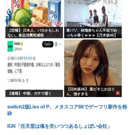
【悲報】 日本人、バカかもしれ
東パソ、林瑠奈ちゃん不在でめ
ない。食品消費税減税
っちゃ巻くｗｗｗ【乃木坂46】
（8%→1%）に93.2%の国民が
賛成してしまう
【日向坂46】 黒ビキニかほり
【速報】 中国、ガチで逝く
ん、強すぎる
switch2版Lies of P、メタスコア86でゲーフリ新作を粉
砕
IGN「任天堂は魂を失いつつあるしょぼい会社」