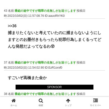
43 名前:
番組の途中ですが翡翠の名無しがお送りします
投稿日
時:2022/10/02(日) 11:57:08.76
ID:aauoRhYK0
>>36
捕まりたくないと考えていたのに捕まらないようにし
ますとのお墨付きもらったら犯罪行為しまくるってど
んな発想だよってなるわ😵
37 名前:
番組の途中ですが翡翠の名無しがお送りします
投稿日
時:2022/10/02(日) 11:54:02.90
ID:EzR1orxf0
すごいぞ高橋また金か
SPONSOR
38 名前:
番組の途中ですが翡翠の名無しがお送りします
投稿日
時:2022/10/02(日) 11:54:03.80
ID:5gnmejaK0
ホーム
検索
トップ
サイドバー