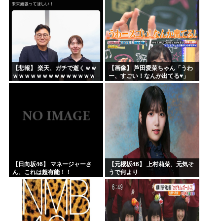
【悲報】 楽天、ガチで逝くｗｗ
【画像】 芦田愛菜ちゃん「うわ
ｗｗｗｗｗｗｗｗｗｗｗｗｗｗ
ー、すごい！なんか出てる♥」
ｗｗｗｗ
【日向坂46】 マネージャーさ
【元櫻坂46】 上村莉菜、元気そ
ん、これは超有能！！
うで何より