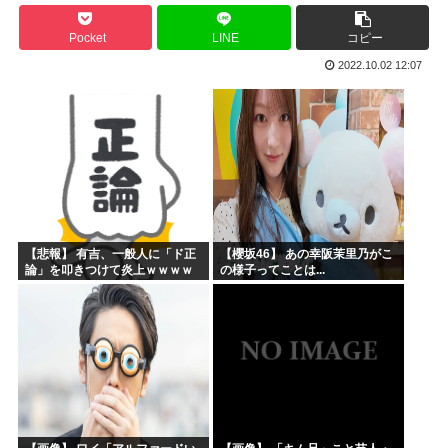
海外「まるでトランプ」FIFAがW杯開催都市と結んだ約束...
Pocket
LINE
コピー
海外「全部日本の真似だったのか…」 日本の普通のテレビ番...
2022.10.02 12:07
お絵描きリレーってなんぞや
【海外の反応】 なぜイチローはあんなに敬遠四球が多かった...
平野綾とかいう女声優についてお前らが知ってることwww
みいちゃんと山田さんの漫画の作者なんでこんなに嫌われてる...
【悲報】 有吉、一般人に「ド正
【櫻坂46】 あの幸阪茉里乃がこ
論」を叩きつけて炎上ｗｗｗｗ
の様子ってことは...
ｗｗｗｗ