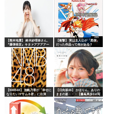
【熊本地震】 鈴木紗理奈さん、
【衝撃】 実は主人公が「悪側」
『爆弾発言』キタァアアアアー
だった作品って何がある？
ーーーーー！！
【NMB48】 池帆乃香が「幸せに
【日向坂46】 かほりん、ありの
なりたいマサムネ君」に出演
ままの姿・・・【藤嶌果歩1st写
真集】