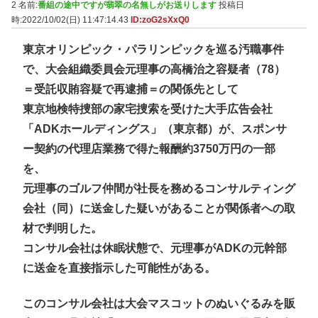
2 名前:
番組の途中ですが翡翠の名無しがお送りします
投稿日
時:2022/10/02(日) 11:47:14.43
ID:zoG2sXxQ0
東京オリンピック・パラリンピックを巡る汚職事件
で、大会組織委員会元理事の高橋治之容疑者（78）
＝受託収賄容疑で再逮捕＝の関係先として
東京地検特捜部の家宅捜索を受けた大手広告会社
「ADKホールディングス」（東京都）が、スポンサ
ー契約の代理店業務で得た報酬約3750万円の一部
を、
元理事のゴルフ仲間が社長を務めるコンサルティング
会社（同）に送金した疑いがあることが関係者への取
材で判明した。
コンサル会社は休眠状態で、元理事がADKの元幹部
に送金を直接指示した可能性がある。
このコンサル会社は大会マスコットのぬいぐるみを販