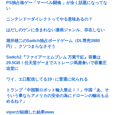
PS独占格ゲー「マーベル闘魂 」が全く話題になってな
い
ニンテンドーダイレクトってやる意味あるの？
はだしのゲンに含まれない漫画ジャンル、存在しない
堀井雄二のSwitch独占ボードゲーム（DL専売3980
円）、クソつまらなさそう
Switch2『ファイアーエムブレム 万紫千紅』容量は
29.5GB！任天堂ゲーまでストレージ馬鹿食いで容量圧
迫堂に
ワイ、エ口配信してる19♀に普通に叱られる
トランプ「中国製ロボット輸入禁止！！」中国「あ、そ
ういう事ならアメリカの安全の為にドローンの輸出も止
めるね？」
viperが結婚した結果www