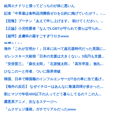
結局エナドリと酒ってどっちのが体に悪いん
記者「中革連は食料品消費税ゼロを公約に掲げていたが？」→...
【悲報】プーチン「あえて申し上げます。 助けてください。...
【正論】小児性愛者「なんでLGBTが守られて僕らは守られ...
【超愕】皮膚科の薬すごすぎワロタwww
地震らしい
海外「これが文明か！」日本に比べて超石器時代だった英国に...
【画像】松本人志さん、大勢の若いファンに囲まれてご満悦
ゼレンスキー大統領「日本の支援は大きくない」3兆円も支援...
【画像】田舎のオフィスレディのTikTok、えっちすぎる
「安倍晋三」「麻生太郎」「石原慎太郎」「高市早苗」 無礼...
韓国人「日本で新発売Galaxy Z Foldが売り切れ...
ひなこのーと作者、ついに限界突破
【画像】辻希空ちゃん、顔だけで普通に使える
韓国、日本で韓国籍のインフルエンサーが7台の車に当て逃げ...
地球に落下する人工衛星のアルミニウムが大気に及ぼす影響を...
【海外の反応】 なぜイチローはあんなに敬遠四球が多かった...
【朗報】みいちゃんと山田さん、大物漫画家たちから絶賛され...
割とマジで年収400以下の人ってどう暮らしてるの？この人...
【画像】ワイがBBA先輩から送られてきたライン、見るに耐...
露悪系アニメ、次なるステージへ
【予算100万】 市長「特定外来生物クビアカは気持ち悪い...
「ムクゲェジ漫画」ガチでリアルだったwww
日本の伝統文化『花火大会』、この5年で4分の1が消滅して...