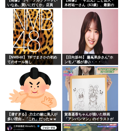
【画像】 ワイ「アルファードい
【画像】 「キム兄」こと芸人・
いなあ。買いに行くか」店員
木村祐一さん（63歳）、最新の
「ほいっ見積もりな！」ワイ
松本人志さんとのツーショット
「金額おかしくね？」←お前ら
が完全に別人だとネット騒然！
もそう思うよな？？？？？
「マジで誰かわからん」...
【NMB48】 TIFでまさかの初め
【日向坂46】 藤嶌果歩さん"ホ
てのオール無し
ンモノ"感が凄い・・・
【凄すぎる】 力士の嫁に美人が
賀喜遥香ちゃんが描いた映画
多い理由→「これ」だったｗｗ
「アンパンマン」のイラストが
ｗｗｗｗｗ
上手すぎる！！！【乃木坂46】