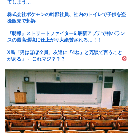
てしまう…
株式会社ポケモンの幹部社員、社内のトイレで子供を盗
撮販売で起訴
『朗報』ストリートファイター6,最新アプデで神バラン
スの最高環境に仕上がり大絶賛される…！！
X民「男はほぼ全員、友達に『4ね』と冗談で言うこと
がある」 ←これマジ？？？