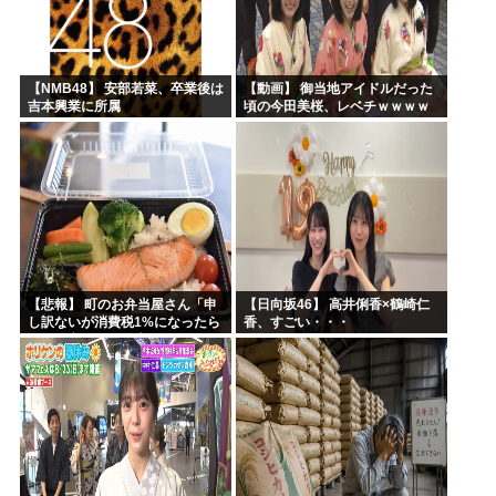
【NMB48】 安部若菜、卒業後は
【動画】 御当地アイドルだった
吉本興業に所属
頃の今田美桜、レベチｗｗｗｗ
ｗｗｗｗｗｗｗｗｗｗｗｗｗｗ
【悲報】 町のお弁当屋さん「申
【日向坂46】 高井俐香×鶴崎仁
し訳ないが消費税1%になったら
香、すごい・・・
その分商品代を値上げするわ」