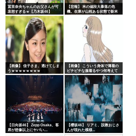
冨里奈央ちゃんのお父さんが可
【悲報】 米の値段大暴落の危
哀想すぎるｗ【乃木坂46】
機。在庫が山程ある状態で新米
の収穫始まる。「米農家が生活
できない」
【画像】 佳子さま、透けてしま
【画像】 こういう身体で薄着の
うｗｗｗｗｗｗｗｗ
ピチピチな服着るやつ何考えて
るんだよ
【日向坂46】 Zepp Osaka、客
【櫻坂46】 リアミ、説教おじさ
席が想像以上にヤバい…
んが現れた模様...