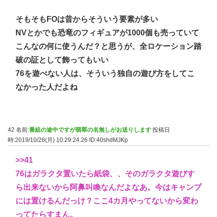
そもそもFOは昔からそういう要素が多い
NVとかでも恐竜のフィギュアが1000個も売っていて
こんなの何に使うんだ？と思うが、全ロケーション踏
破の証として飾ってもいい
76を遊べない人は、そういう独自の遊び方をしてこ
なかった人だよね
42 名前:
番組の途中ですが翡翠の名無しがお送りします
投稿日
時:2019/10/28(月) 10:29:24.26
ID:40shdMJKp
>>41
76はガラクタ置いたら紙袋、、そのガラクタ遊びす
ら出来ないから阿鼻叫喚なんだよなあ。今はキャンプ
には置けるんだっけ？ここ4カ月やってないから変わ
ってたらすまん。