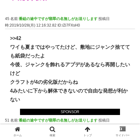
45 名前:
番組の途中ですが翡翠の名無しがお送りします
投稿日
時:2019/10/28(月) 12:16:32.82
ID:/Zi7FXsH0
>>42
ワイも夏まではやってたけど、敷地にジャンク捨てて
も紙袋だったよ
今後、ジャンクを飾れるアプデがあるなら再開したい
けど
クラフトが4の劣化版だからね
4みたいに下から解体できないので自由な発想が利か
ない
SPONSOR
51 名前:
番組の途中ですが翡翠の名無しがお送りします
投稿日
時:2019/10/28(月) 15:05:24.76
ID:IbXOmnwp0
ホーム
検索
トップ
サイドバー
>>45