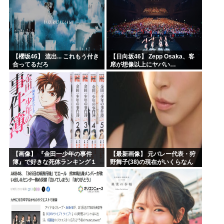
【櫻坂46】 流出... これもう付き
【日向坂46】 Zepp Osaka、客
合ってるだろ
席が想像以上にヤバい…
【画像】 『金田一少年の事件
【最新画像】 元バレー代表・狩
簿』で好きな死体ランキング１
野舞子(38)の現在がいくらなん
位がこちら！
でも即ハボすぎる！