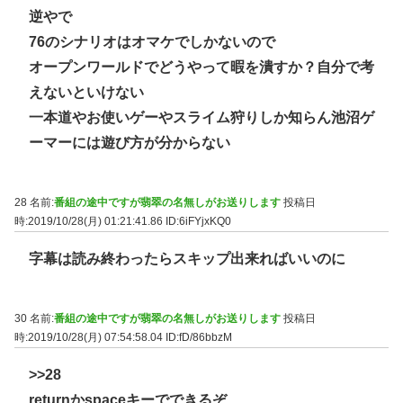
逆やで
76のシナリオはオマケでしかないので
オープンワールドでどうやって暇を潰すか？自分で考
えないといけない
一本道やお使いゲーやスライム狩りしか知らん池沼ゲ
ーマーには遊び方が分からない
28 名前:
番組の途中ですが翡翠の名無しがお送りします
投稿日
時:2019/10/28(月) 01:21:41.86
ID:6iFYjxKQ0
字幕は読み終わったらスキップ出来ればいいのに
30 名前:
番組の途中ですが翡翠の名無しがお送りします
投稿日
時:2019/10/28(月) 07:54:58.04
ID:fD/86bbzM
>>28
returnかspaceキーでできるぞ