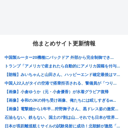
他まとめサイト更新情報
中国製ルーター20機種にバックドア 外部から完全制御でき...
トランプ「アメリカで産まれたら自動的にアメリカ国籍を付与...
【朗報】みいちゃんと山田さん、ハッピーエンド確定最後はマ...
中国人22人がタイの空港で搭乗拒否される、警備員が「つり...
【画像】小倉ゆうか（元・小倉優香）が水着グラビア復帰
【画像】令和のJKの待ち受け画像、俺たちには眩しすぎるw...
【画像】電撃婚から1年半…狩野舞子さん、黒ドレス姿の激変...
石油もない、鉄もない、国土の7割は山…それでも日本が世界...
日本が長距離巡航ミサイルの試験発射に成功！北朝鮮が激怒「...