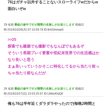
76はガチャ以外することないスローライフwだからw
面白いぞw
29 名前:
番組の途中ですが翡翠の名無しがお送りします
投稿日
時:2019/10/28(月) 07:10:59.78
ID:IbXOmnwp0
>>25
探索でも建築でも撮影でもなんぼでもあるぞ
そういう長期プレイ要素や世紀末世界での生活感はか
なり良いと思う
まぁ良いっていうかそこに特化してるから当たり前っ
ちゃ当たり前なんだが
26 名前:
番組の途中ですが翡翠の名無しがお送りします
投稿日
時:2019/10/27(日) 15:03:25.67
ID:LWdoKhjQ0
俺も76は半年近くダラダラやったので(毎晩2時間と