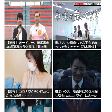
ｗｗｗｗｗｗｗｗｗｗｗｗ
ｗｗｗｗｗｗｗｗｗｗ
【速報】 オードリー、藤嶌果歩
東パソ、林瑠奈ちゃん不在でめ
1st写真集を受け取る【日向坂
っちゃ巻くｗｗｗ【乃木坂46】
46】
【悲報】 コロナワクチン打たな
積水ハウス「地面師に55億円騙
かった結果・・・・
し取られた…」ワイ「はえーか
わいそう…会社滅茶苦茶やろな
ぁ」→