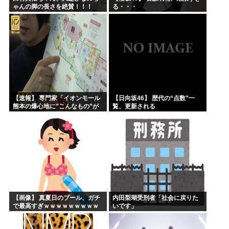
ゃんの脚の長さを絶賛！！！
る・・・
【乃木坂46】
【速報】 専門家「イオンモール
【日向坂46】 歴代の“点数”一
熊本の爆心地に”こんなもの”が
覧、更新される
あったんだけど…」
【画像】 真夏日のプール、ガチ
内田梨瑚受刑者「社会に戻りた
で最高すぎｗｗｗｗｗｗｗｗｗ
いです」
ｗ