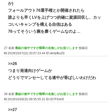
か)
フォールアウト76選手権とか開催されたら
誰よりも早くLVを上げつつ的確に資源回収し、カッ
コいいキャンプを構える自信はある
76ってそういう腕を磨くゲームなのよ…
27 名前:
番組の途中ですが翡翠の名無しがお送りします
投稿日
時:2019/10/27(日) 20:07:23.44
ID:xkHpfbuZ0
>>26
つまり発達向けゲームか
どうりでマンセーしてる連中が香ばしいわけだわ
38 名前:
番組の途中ですが翡翠の名無しがお送りします
投稿日
時:2019/10/28(月) 09:35:55.31
ID:/Zi7FXsH0
>>27