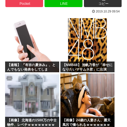
Pocket
LINE
コピー
高市早苗「消費税減税の財源は今から考える」
2019.10.29 09:54
声優の長谷川育美さんと結婚したいんやが
部落民のことお前らの地域ってなんて言ってた？
中国大使館に侵入した自衛官（24）、動機を告白「中国の強...
海外「ディズニーがゴミのようだ！」日本がアニメ化した米人...
今期アニメの評価、ついに固まる
【速報】 『有吉の夏休み』、と
【NMB48】 池帆乃香が「幸せに
んでもない発表をしてしま
なりたいマサムネ君」に出演
う！！！！！
【画像】 北海道の1500万の中古
【画像】24歳の人妻さん、露天
物件、レベチｗｗｗｗｗｗｗｗ
風呂で撮られるｗｗｗｗｗｗｗ