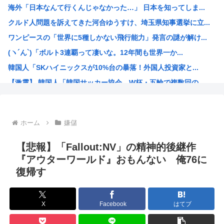
海外「日本なんて行くんじゃなかった…」 日本を知ってしま...
「品切れ前に購入すると満足感」大量注文キャンセルで集英社...
クルド人問題を訴えてきた河合ゆうすけ、埼玉県知事選挙に立...
【悲報】友達とロイヤルホストに行った息子、絶望www
ワンピースの「世界に5種しかない飛行能力」発言の謎が解け...
【画像】チー牛さん、とんでもない恵体の白人美女と結婚して...
(ヽ´ん`)「ボルト3連覇って凄いな。12年間も世界一か...
【衝撃】きゃりーぱみゅぱみゅ 本名をさらりと告白
韓国人「SKハイニックスが10%台の暴落！外国人投資家と...
アメリカ・ミシガン州の民主党予備選挙 イスラム教徒の“急...
【激震】 韓国人「韓国サッカー協会、W杯・五輪で複数回の...
【画像】キズナアイが今年で10周年ってマジ？www
ジョジョの「ヴァニラアイス」とかいうスタンド使い、流石に...
ロールちゃん描いたwww
ホーム
嫌儲
「週刊少年ジャンプ」 発行部数が初の100万部割れ
Zガンダムで一番人気のないMSがパラスアテネという風潮
【悲報】「Fallout:NV」の精神的後継作
緊縮財政論者として知られる大物財務官僚、高市早苗の逆鱗に...
『アウターワールド』おもんない 俺76に
復帰す
海外「日本にはこんな特殊な標識があるんだけど皆は見たこと...
自民党「日本人56す56す56す56す56すコロスコロス...
熊本地震避難所で高市早苗の態度が非常に良いと話題
X
Facebook
はてブ
露悪系アニメ、定義がよくわからなくなる