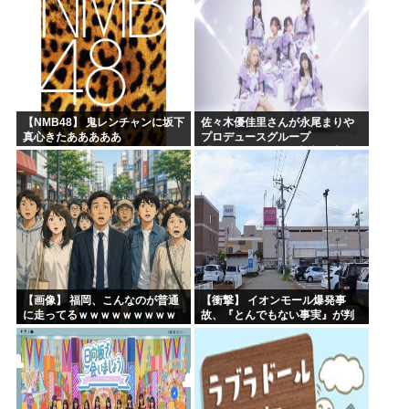
【NMB48】 鬼レンチャンに坂下
佐々木優佳里さんが永尾まりや
真心きたあああああ
プロデュースグループ
「WASURENA」に加入発表！
現在のグループと兼任へ【元
AKB48ゆかるん・まりやぎ】
【画像】 福岡、こんなのが普通
【衝撃】 イオンモール爆発事
に走ってるｗｗｗｗｗｗｗｗｗ
故、『とんでもない事実』が判
ｗｗｗｗｗｗｗ
明してしまう・・・・・・