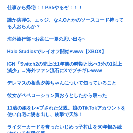
仕事から帰宅！！PS5やるぞ！！！
誰か防弾G、エッジ、なんOとかのソースコード持って
る人おらんか？
海外旅行部 ~お盆に一夏の思い出を~
Halo Studiosでレイオフ開始♥www【XBOX】
IGN「Switch2の売上は1年前の時期と比べ3分の1以上
減少」→海外ファン流石にXでブチギレwww
デレマスの相葉夕美ちゃんについて知っていること
彼女がペペローション買おうとしたから殴った
11歳の娘をレ●プされた父親。娘のTikTokアカウントを
使い自宅に誘き出し、銃撃で天誅！
ライダーカードを奪ったいじめっ子村山を50年恨み続