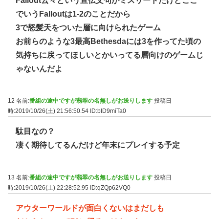
Fallout云々という宣伝文句がミスリードだけどここ
でいうFalloutは1-2のことだから
3で怒髪天をついた層に向けられたゲーム
お前らのような3最高Bethesdaには3を作ってた頃の
気持ちに戻ってほしいとかいってる層向けのゲームじ
ゃないんだよ
12 名前:
番組の途中ですが翡翠の名無しがお送りします
投稿日
時:2019/10/26(土) 21:56:50.54
ID:bID9miTa0
駄目なの？
凄く期待してるんだけど年末にプレイする予定
13 名前:
番組の途中ですが翡翠の名無しがお送りします
投稿日
時:2019/10/26(土) 22:28:52.95
ID:qZQp62VQ0
アウターワールドが面白くないはまだしも