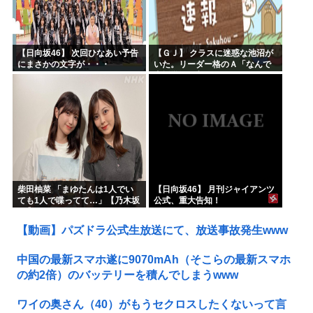
【日向坂46】 次回ひなあい予告
【ＧＪ】 クラスに迷惑な池沼が
にまさかの文字が・・・
いた。リーダー格のＡ「なんで
支援学級に入れないんです
か？」先生「背の高い低いと同
じで、これも個性なの！差別は...
柴田柚菜 「まゆたんは1人でい
【日向坂46】 月刊ジャイアンツ
ても1人で喋ってて…」【乃木坂
公式、重大告知！
46】
【動画】パズドラ公式生放送にて、放送事故発生www
中国の最新スマホ遂に9070mAh（そこらの最新スマホ
の約2倍）のバッテリーを積んでしまうwww
ワイの奥さん（40）がもうセクロスしたくないって言