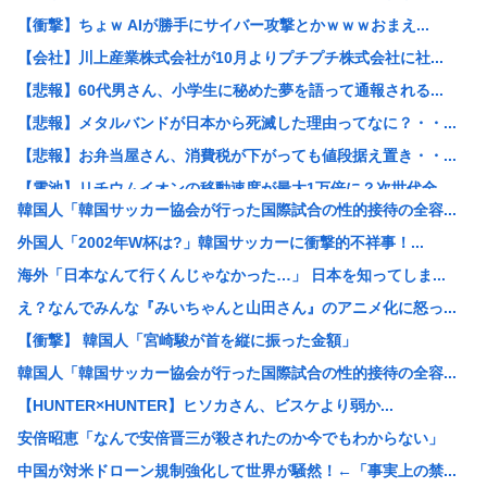
【衝撃】ちょｗ AIが勝手にサイバー攻撃とかｗｗｗおまえ...
【会社】川上産業株式会社が10月よりプチプチ株式会社に社...
【悲報】60代男さん、小学生に秘めた夢を語って通報される...
【悲報】メタルバンドが日本から死滅した理由ってなに？・・...
【悲報】お弁当屋さん、消費税が下がっても値段据え置き・・...
【電池】リチウムイオンの移動速度が最大1万倍に？次世代全...
韓国人「韓国サッカー協会が行った国際試合の性的接待の全容...
【悲報】ワイ「子供2人目欲しいんやが、、、」ヨッメ「金は...
外国人「2002年W杯は?」韓国サッカーに衝撃的不祥事！...
【悲報】元ジャンポケ・斉藤慎二被告は“無罪を立証”できる...
海外「日本なんて行くんじゃなかった…」 日本を知ってしま...
【朗報】みいちゃんと山田さん、ハッピーエンド確定、最後は...
え？なんでみんな『みいちゃんと山田さん』のアニメ化に怒っ...
【悲報】アニメ「ヤニねこ」BPOに通報され審議入りへ
【衝撃】 韓国人「宮崎駿が首を縦に振った金額」
【激怒】有吉弘行、「テレビ見ないんですよ」に団子屋を引き...
韓国人「韓国サッカー協会が行った国際試合の性的接待の全容...
【画像】脱いだ瞬間ドスケベになるボーイッシュ女子、見つか...
【HUNTER×HUNTER】ヒソカさん、ビスケより弱か...
バンダイナムコ、トイホビー事業が1Q過去最高益「ガンプラ...
安倍昭恵「なんで安倍晋三が殺されたのか今でもわからない」
一人飲み好きな人、集まれ！
中国が対米ドローン規制強化して世界が騒然！←「事実上の禁...
男性のプライドが高いと感じた瞬間