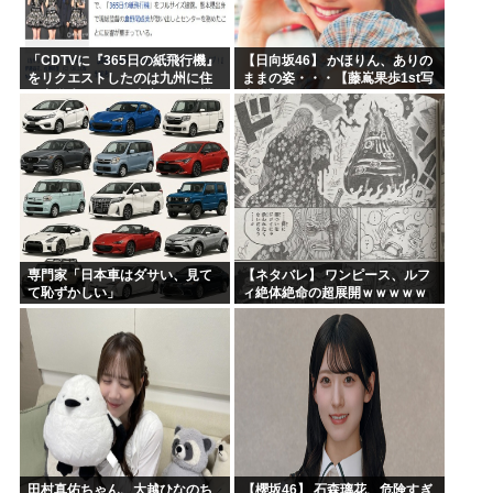
「CDTVに『365日の紙飛行機』
【日向坂46】 かほりん、ありの
をリクエストしたのは九州に住
ままの姿・・・【藤嶌果歩1st写
む中学生」←この事実って結構
真集】
デカいよな【AKB48】
専門家「日本車はダサい、見て
【ネタバレ】 ワンピース、ルフ
て恥ずかしい」
ィ絶体絶命の超展開ｗｗｗｗｗ
ｗｗｗｗｗｗｗｗｗｗｗｗｗｗ
ｗｗｗｗｗｗｗｗｗｗｗｗｗｗ
ｗｗｗｗｗｗｗｗｗｗｗｗ...
田村真佑ちゃん、大越ひなのち
【櫻坂46】 石森璃花、危険すぎ