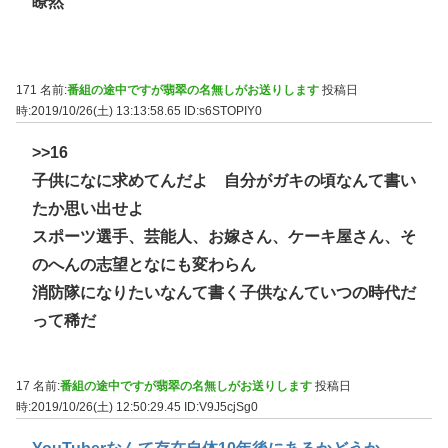
瞭然
171 名前:
番組の途中ですが翡翠の名無しがお送りします
投稿日
時:2019/10/26(土) 13:13:58.65
ID:s6STOPIY0
>>16
子供になに求めてんだよ 自分がガキの頃なんて書い
たか思い出せよ
スポーツ選手、芸能人、お嫁さん、ケーキ屋さん、そ
のへんの志望となにも変わらん
消防隊になりたいなんて書く子供なんていつの時代だ
って稀だ
17 名前:
番組の途中ですが翡翠の名無しがお送りします
投稿日
時:2019/10/26(土) 12:50:29.45
ID:V9J5cjSg0