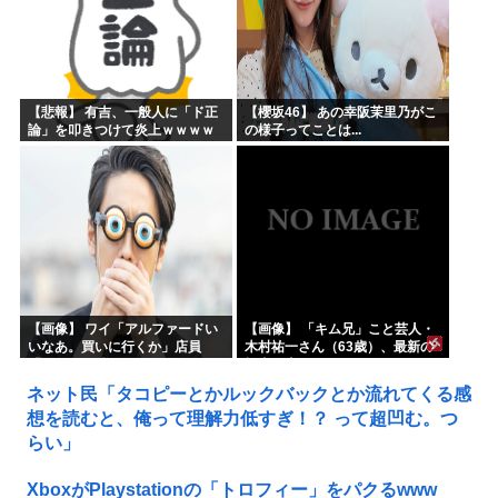
【悲報】 有吉、一般人に「ド正
【櫻坂46】 あの幸阪茉里乃がこ
論」を叩きつけて炎上ｗｗｗｗ
の様子ってことは...
ｗｗｗｗ
【画像】 ワイ「アルファードい
【画像】 「キム兄」こと芸人・
いなあ。買いに行くか」店員
木村祐一さん（63歳）、最新の
「ほいっ見積もりな！」ワイ
松本人志さんとのツーショット
「金額おかしくね？」←お前ら
が完全に別人だとネット騒然！
ネット民「タコピーとかルックバックとか流れてくる感
もそう思うよな？？？？？
「マジで誰かわからん」...
想を読むと、俺って理解力低すぎ！？ って超凹む。つ
らい」
XboxがPlaystationの「トロフィー」をパクるwww