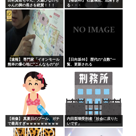
田村真佑ちゃん、大越ひなのち
【櫻坂46】 石森璃花、危険すぎ
ゃんの脚の長さを絶賛！！！
る・・・
【乃木坂46】
【速報】 専門家「イオンモール
【日向坂46】 歴代の“点数”一
熊本の爆心地に”こんなもの”が
覧、更新される
あったんだけど…」
【画像】 真夏日のプール、ガチ
内田梨瑚受刑者「社会に戻りた
で最高すぎｗｗｗｗｗｗｗｗｗ
いです」
ｗ