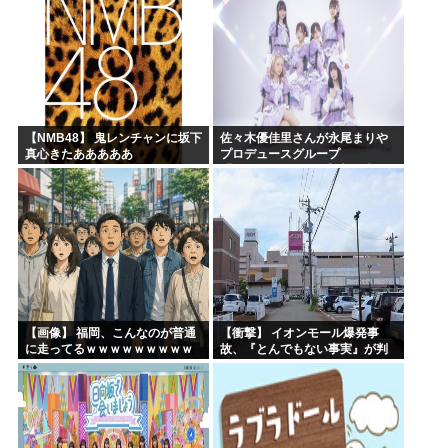
【NMB48】 鬼レンチャンに坂下
佐々木優佳里さんが永尾まりや
真心きたあああああ
プロデュースグループ
「WASURENA」に加入発表！
現在のグループと兼任へ【元
AKB48ゆかるん・まりやぎ】
【画像】 福岡、こんなのが普通
【衝撃】 イオンモール爆発事
に走ってるｗｗｗｗｗｗｗｗｗ
故、『とんでもない事実』が判
ｗｗｗｗｗｗｗ
明してしまう・・・・・・