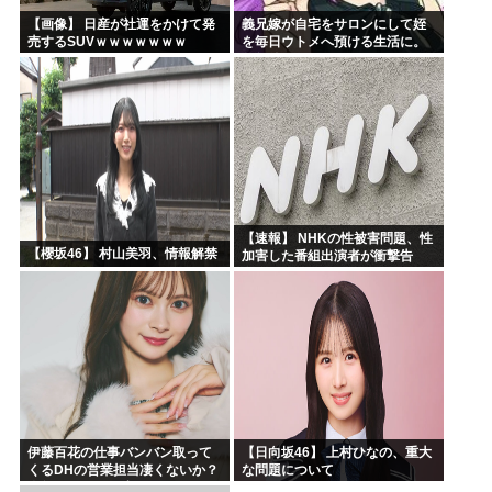
【画像】 日産が社運をかけて発
義兄嫁が自宅をサロンにして姪
売するSUVｗｗｗｗｗｗｗ
を毎日ウトメへ預ける生活に。
数年後、そのツケが一気に回っ
てきて…
【速報】 NHKの性被害問題、性
【櫻坂46】 村山美羽、情報解禁
加害した番組出演者が衝撃告
白！
伊藤百花の仕事バンバン取って
【日向坂46】 上村ひなの、重大
くるDHの営業担当凄くないか？
な問題について
今年のボーナス凄いことになり