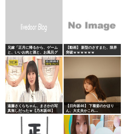
そう！！【AKB48いともも】
兄嫁「正月に帰るから、ゲーム
【動画】 新型のさすまた、限界
と、いいお肉と酒と、お風呂グ
突破ｗｗｗｗｗｗ
ッズの準備しとけよ」寝起きの
私「知るかボケ」兄嫁「キィィ
ィィー！！！！」私「あ…」
遠藤さくらちゃん、まさかの写
【日向坂46】 下着姿のかほり
真無しだったｗ【乃木坂46】
ん、大丈夫かこれ…