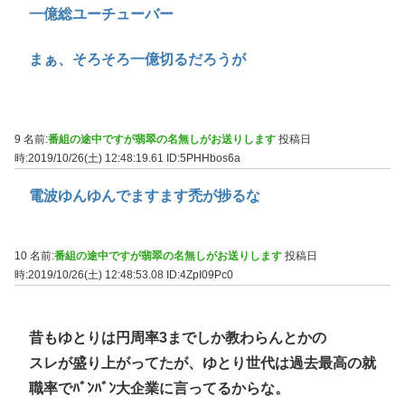
一億総ユーチューバー
まぁ、そろそろ一億切るだろうが
9 名前:
番組の途中ですが翡翠の名無しがお送りします
投稿日
時:2019/10/26(土) 12:48:19.61
ID:5PHHbos6a
電波ゆんゆんでますます禿が捗るな
10 名前:
番組の途中ですが翡翠の名無しがお送りします
投稿日
時:2019/10/26(土) 12:48:53.08
ID:4ZpI09Pc0
昔もゆとりは円周率3までしか教わらんとかの
スレが盛り上がってたが、ゆとり世代は過去最高の就
職率でﾊﾞﾝﾊﾞﾝ大企業に言ってるからな。