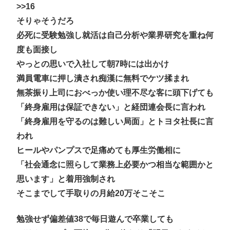
>>16
そりゃそうだろ
必死に受験勉強し就活は自己分析や業界研究を重ね何
度も面接し
やっとの思いで入社して朝7時には出かけ
満員電車に押し潰され痴漢に無料でケツ揉まれ
無茶振り上司におべっか使い理不尽な客に頭下げても
「終身雇用は保証できない」と経団連会長に言われ
「終身雇用を守るのは難しい局面」とトヨタ社長に言
われ
ヒールやパンプスで足痛めても厚生労働相に
「社会通念に照らして業務上必要かつ相当な範囲かと
思います」と着用強制され
そこまでして手取りの月給20万そこそこ
勉強せず偏差値38で毎日遊んで卒業しても