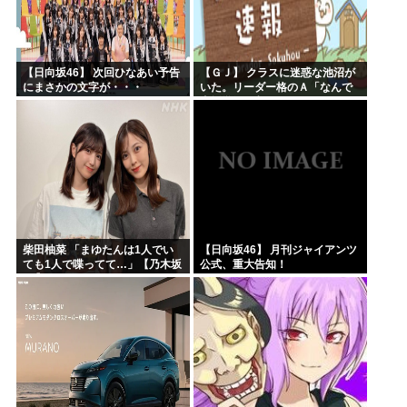
【日向坂46】 次回ひなあい予告
【ＧＪ】 クラスに迷惑な池沼が
にまさかの文字が・・・
いた。リーダー格のＡ「なんで
支援学級に入れないんです
か？」先生「背の高い低いと同
じで、これも個性なの！差別は...
柴田柚菜 「まゆたんは1人でい
【日向坂46】 月刊ジャイアンツ
ても1人で喋ってて…」【乃木坂
公式、重大告知！
46】