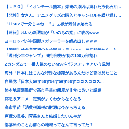
【ＬＰＧ】「イオンモール熊本」爆発の原因は漏れた液化石油...
【悲報】女さん、アニメグッズの購入とキャンセルを繰り返し...
「Linuxで十分じゃね…？」世界が気付き始める
【速報】れいわ新選組が「いのちの党」に改名www
ヨーロッパが中国製メガソーラーを締め出しｗｗｗ
【驚愕】仙台育英初の女子部員・星よつは、須江監督から「3...
「週刊少年ジャンプ」 発行部数が初の100万部割れ
【悲報】侍戦士、井端を酷評「競馬の話以外は会話がなく意思...
Zガンダムで一番人気のないMSがパラスアテネという風潮
【画像】お姉ちゃん（21）高校生の弟と一緒にお風呂に入っ...
海外「日本にはこんな特殊な標識があるんだけど皆は見たこと...
ウクライナ、ついに力尽きる
自民党「日本人56す56す56す56す56すコロスコロス...
韓国人の対日好感度が過去最高に、「ノージャパン」は終わっ...
熊本地震避難所で高市早苗の態度が非常に良いと話題
高市洋一「アメリカで経済学を学んだ。MMT信者じゃありま...
露悪系アニメ、定義がよくわからなくなる
【衝撃】「え、これカバー曲だったの！？」って知って驚いた...
高市早苗「消費税減税の財源は今から考える」
中国Zbtlink製ルーター20機種にバックドア見つかる...
声優の長谷川育美さんと結婚したいんやが
【悲報】ディズニーのおいなり巻（600円）、卑猥すぎて賛...
部落民のことお前らの地域ってなんて言ってた？
【驚愕】名作『無職転生』凄い事に気付いたwww『無職転生...