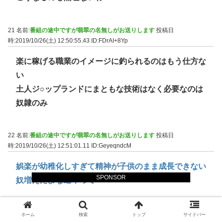
21 名前:
番組の途中ですが翡翠の名無しがお送りします
投稿日
時:2019/10/26(土) 12:50:55.43
ID:FDrAI+8Yp
楽に稼げる職業のイメージに釣られるのはもう仕方な
い
土人ジ○ップランドにまともな技術はなく必要なのは
奴隷のみ
22 名前:
番組の途中ですが翡翠の名無しがお送りします
投稿日
時:2019/10/26(土) 12:51:01.11
ID:GeyeqndcM
娯楽が幼稚化しすぎて精神が子供のまま成長できない
SPONSOR
奴増えたよな近年って
23 名前:
番組の途中ですが翡翠の名無しがお送りします
投稿日
ホーム
検索
トップ
サイドバー