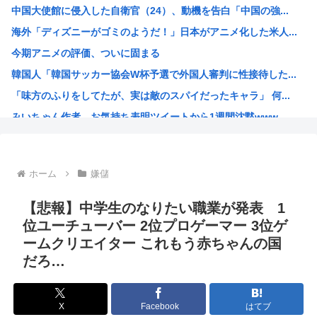
中国大使館に侵入した自衛官（24）、動機を告白「中国の強...
セカンドサマーウイカ、AVになってしまう…「このAV最高...
海外「ディズニーがゴミのようだ！」日本がアニメ化した米人...
ワイの株式口座 爆損で逝く
今期アニメの評価、ついに固まる
海行ってきたで
韓国人「韓国サッカー協会W杯予選で外国人審判に性接待した...
中国企業Zbtlink製のルーター20機種にバックドア…...
「味方のふりをしてたが、実は敵のスパイだったキャラ」 何...
実は女に勘違いされている男のオ●ニー挙げてけ
みいちゃん作者、お気持ち表明ツイートから1週間沈黙www
【悲報】ヤニねこ、BPOで問題視されるwww
高市総書記に逆らった財務官僚、左遷されるwww
ヒロアカ見たらまじで好きになったんやが
ホーム
嫌儲
【画像】カノカリ女、とんでもないエ口グッズにされてしまい...
韓国人「日本には韓国みたいなドラッグストアがないので韓国...
【悲報】中学生のなりたい職業が発表 1
宮崎駿「声優は娼婦のような声」←これ正論すぎるよな
位ユーチューバー 2位プロゲーマー 3位ゲ
ームクリエイター これもう赤ちゃんの国
なんかおもろい漫画ない?
だろ…
バンダイナムコ決算、プリキュアが前年比大幅減少
財務省のエース、左遷
X
Facebook
はてブ
韓国人「地震で高市早苗ちゃんは北朝鮮の金正恩と比較され完...