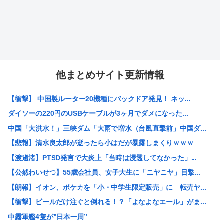
他まとめサイト更新情報
【衝撃】 中国製ルーター20機種にバックドア発見！ ネッ...
ダイソーの220円のUSBケーブルが3ヶ月でダメになった...
中国「大洪水！」三峡ダム「大雨で増水（台風直撃前」中国ダ...
【悲報】清水良太郎が逝ったら小はだが暴露しまくりｗｗｗ
【渡邊渚】PTSD発言で大炎上「当時は浸透してなかった」...
【公然わいせつ】55歳会社員、女子大生に「ニヤニヤ」目撃...
【朗報】イオン、ポケカを「小・中学生限定販売」に 転売ヤ...
【衝撃】ビールだけ注ぐと倒れる！？「よなよなエール」がま...
中露軍艦4隻が”日本一周”