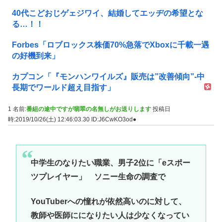
40代こどおじゲェジワイ、結婚してエッヂの希望とな
る…！！
Forbes「ロブロックス株価70%急落でXboxに千載一遇
の好機到来」
カプコン「『モンハンワイルズ』販売は”改善傾向”-中
長期でワールド超え目指す」
1 名前:
番組の途中ですが翡翠の名無しがお送りします
投稿日
時:2019/10/26(土) 12:46:03.30
ID:J6CwKO3od●
中学生のなりたい職業、男子2位に「eスポー
ツプレイヤー」 ソニー生命の調査で
YouTuberへの憧れが依然高いのに対して、
教師や医師にになりたい人は少なくなってい