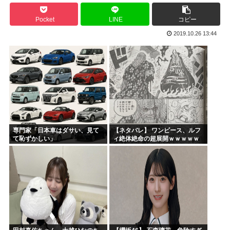
山本五十六「明日は真珠湾攻撃か…なんやこれ、デスノート？...
Pocket
LINE
コピー
【2019年】 重機の作業員が「なんだこれ」と通報した密...
2019.10.26 13:44
高市早苗の秘書のガンステージ4はどうなったの？
アメリカ「ヤニねこは黒人をネコ娘にして黒人差別を描いた社...
維新県議、無許可で選挙カーレンタル事業 複数の維新候補が...
韓国人「現在、日本が密かに韓国からパクっているものがこち...
専門家「日本車はダサい、見て
【ネタバレ】 ワンピース、ルフ
て恥ずかしい」
ィ絶体絶命の超展開ｗｗｗｗｗ
ｗｗｗｗｗｗｗｗｗｗｗｗｗｗ
ｗｗｗｗｗｗｗｗｗｗｗｗｗｗ
ｗｗｗｗｗｗｗｗｗｗｗｗ...