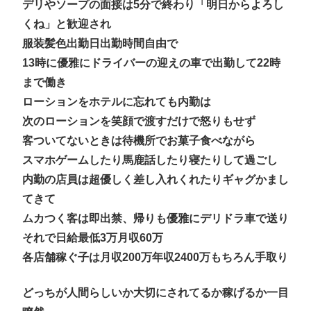
デリやソープの面接は5分で終わり「明日からよろし
くね」と歓迎され
服装髪色出勤日出勤時間自由で
13時に優雅にドライバーの迎えの車で出勤して22時
まで働き
ローションをホテルに忘れても内勤は
次のローションを笑顔で渡すだけで怒りもせず
客ついてないときは待機所でお菓子食べながら
スマホゲームしたり馬鹿話したり寝たりして過ごし
内勤の店員は超優しく差し入れくれたりギャグかまし
てきて
ムカつく客は即出禁、帰りも優雅にデリドラ車で送り
それで日給最低3万月収60万
各店舗稼ぐ子は月収200万年収2400万もちろん手取り
どっちが人間らしいか大切にされてるか稼げるか一目