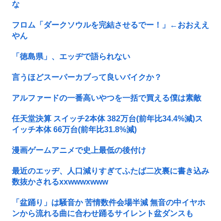
な
フロム「ダークソウルを完結させるでー！」←おおええ
やん
「徳島県」、エッヂで語られない
言うほどスーパーカブって良いバイクか？
アルファードの一番高いやつを一括で買える僕は素敵
任天堂決算 スイッチ2本体 382万台(前年比34.4%減)ス
イッチ本体 66万台(前年比31.8%減)
漫画ゲームアニメで史上最低の後付け
最近のエッヂ、人口減りすぎてふたば二次裏に書き込み
数抜かされるxxwwwxwww
「盆踊り」は騒音か 苦情数件会場半減 無音の中イヤホ
ンから流れる曲に合わせ踊るサイレント盆ダンスも