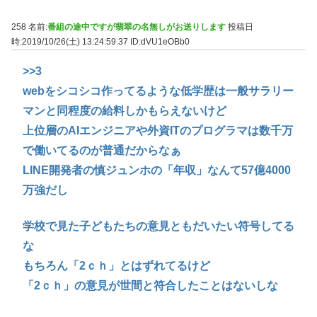
258 名前:
番組の途中ですが翡翠の名無しがお送りします
投稿日
時:2019/10/26(土) 13:24:59.37
ID:dVU1eOBb0
>>3
webをシコシコ作ってるような低学歴は一般サラリー
マンと同程度の給料しかもらえないけど
上位層のAIエンジニアや外資ITのプログラマは数千万
で働いてるのが普通だからなぁ
LINE開発者の慎ジュンホの「年収」なんて57億4000
万強だし
学校で見た子どもたちの意見ともだいたい符号してる
な
もちろん「2ｃｈ」とはずれてるけど
「2ｃｈ」の意見が世間と符合したことはないしな