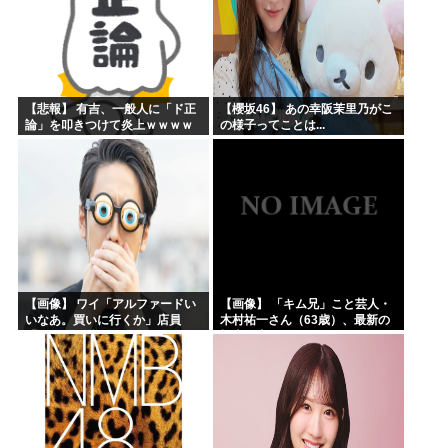
【悲報】 有吉、一般人に「ド正
【櫻坂46】 あの幸阪茉里乃がこ
論」を叩きつけて炎上ｗｗｗｗ
の様子ってことは...
ｗｗｗｗ
【画像】 ワイ「アルファードい
【画像】 「キム兄」こと芸人・
いなあ。買いに行くか」店員
木村祐一さん（63歳）、最新の
「ほいっ見積もりな！」ワイ
松本人志さんとのツーショット
「金額おかしくね？」←お前ら
が完全に別人だとネット騒然！
もそう思うよな？？？？？
「マジで誰かわからん」...