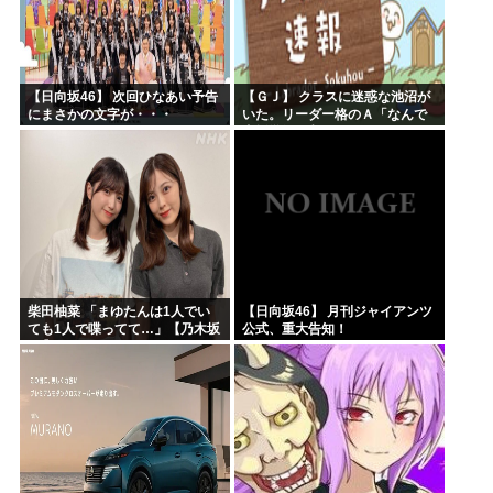
【日向坂46】 次回ひなあい予告
【ＧＪ】 クラスに迷惑な池沼が
にまさかの文字が・・・
いた。リーダー格のＡ「なんで
支援学級に入れないんです
か？」先生「背の高い低いと同
じで、これも個性なの！差別は...
柴田柚菜 「まゆたんは1人でい
【日向坂46】 月刊ジャイアンツ
ても1人で喋ってて…」【乃木坂
公式、重大告知！
46】