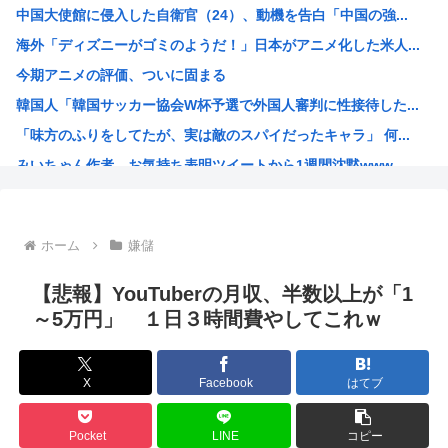
中国大使館に侵入した自衛官（24）、動機を告白「中国の強...
【画像あり】おまいら、この中からロシア美女を選んでしまう...
海外「ディズニーがゴミのようだ！」日本がアニメ化した米人...
【悲報】立ちんぼJK、カメラで撮られて発狂
今期アニメの評価、ついに固まる
「ビールと水を交互に飲まないと倒れるグラス」発売 適正飲...
韓国人「韓国サッカー協会W杯予選で外国人審判に性接待した...
エース級の財務官僚・一松旬氏が“異例転出”へ 官邸幹部「...
「味方のふりをしてたが、実は敵のスパイだったキャラ」 何...
「キスしろ」というヤジからパニックに… 渡邊渚が語るフラ...
みいちゃん作者、お気持ち表明ツイートから1週間沈黙www
【疑問】日本経済、30年停滞←今まで何してたん？www
高市総書記に逆らった財務官僚、左遷されるwww
ヒロアカ見たらまじで好きになったんやが
ホーム
嫌儲
【画像】カノカリ女、とんでもないエ口グッズにされてしまい...
韓国人「日本には韓国みたいなドラッグストアがないので韓国...
【悲報】YouTuberの月収、半数以上が「1
宮崎駿「声優は娼婦のような声」←これ正論すぎるよな
～5万円」 １日３時間費やしてこれｗ
なんかおもろい漫画ない?
バンダイナムコ決算、プリキュアが前年比大幅減少
X
Facebook
はてブ
財務省のエース、左遷
韓国人「地震で高市早苗ちゃんは北朝鮮の金正恩と比較され完...
Pocket
LINE
コピー