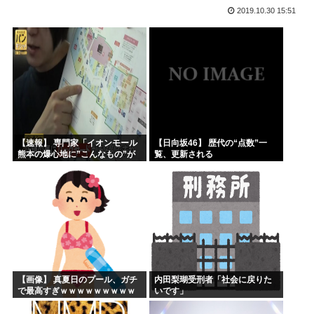
2019.10.30 15:51
山本五十六「明日は真珠湾攻撃か…なんやこれ、デスノート？...
【2019年】 重機の作業員が「なんだこれ」と通報した密...
高市早苗の秘書のガンステージ4はどうなったの？
アメリカ「ヤニねこは黒人をネコ娘にして黒人差別を描いた社...
維新県議、無許可で選挙カーレンタル事業 複数の維新候補が...
韓国人「現在、日本が密かに韓国からパクっているものがこち...
【速報】 専門家「イオンモール
【日向坂46】 歴代の“点数”一
熊本の爆心地に”こんなもの”が
覧、更新される
あったんだけど…」
【画像】 真夏日のプール、ガチ
内田梨瑚受刑者「社会に戻りた
で最高すぎｗｗｗｗｗｗｗｗｗ
いです」
ｗ