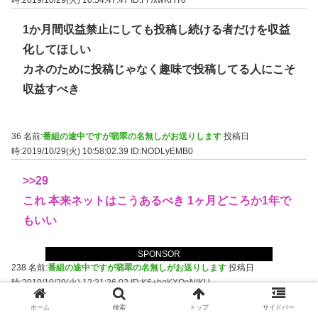
時:2019/10/29(火) 10:54:47.47
ID:FF/xwKHT0
1か月間収益禁止にしても投稿し続ける者だけを収益
化してほしい
カネのために投稿じゃなく趣味で投稿してる人にこそ
収益すべき
36 名前:
番組の途中ですが翡翠の名無しがお送りします
投稿日
時:2019/10/29(火) 10:58:02.39
ID:NODLyEMB0
>>29
これ 本来ネットはこうあるべき 1ヶ月どころか1年で
もいい
SPONSOR
238 名前:
番組の途中ですが翡翠の名無しがお送りします
投稿日
時:2019/10/29(火) 12:31:36.02
ID:K6+bqKXOaNIKU
ホーム
検索
トップ
サイドバー
>>29