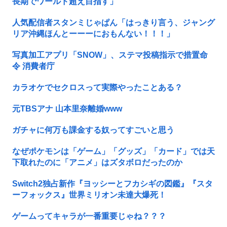
長期でワールド超え目指す」
人気配信者スタンミじゃぱん「はっきり言う、ジャング
リア沖縄ほんとーーーにおもんない！！！」
写真加工アプリ「SNOW」、ステマ投稿指示で措置命
令 消費者庁
カラオケでセクロスって実際やったことある？
元TBSアナ 山本里奈離婚www
ガチャに何万も課金する奴ってすごいと思う
なぜポケモンは「ゲーム」「グッズ」「カード」では天
下取れたのに「アニメ」はズタボロだったのか
Switch2独占新作『ヨッシーとフカシギの図鑑』『スタ
ーフォックス』世界ミリオン未達大爆死！
ゲームってキャラが一番重要じゃね？？？