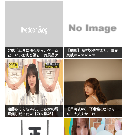
今年のボーナス凄いことになり
そう！！【AKB48いともも】
兄嫁「正月に帰るから、ゲーム
【動画】 新型のさすまた、限界
と、いいお肉と酒と、お風呂グ
突破ｗｗｗｗｗｗ
ッズの準備しとけよ」寝起きの
私「知るかボケ」兄嫁「キィィ
ィィー！！！！」私「あ…」
遠藤さくらちゃん、まさかの写
【日向坂46】 下着姿のかほり
真無しだったｗ【乃木坂46】
ん、大丈夫かこれ…