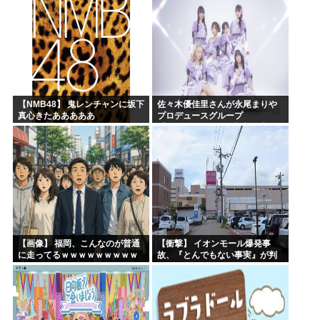
【NMB48】 鬼レンチャンに坂下
佐々木優佳里さんが永尾まりや
真心きたあああああ
プロデュースグループ
「WASURENA」に加入発表！
現在のグループと兼任へ【元
AKB48ゆかるん・まりやぎ】
【画像】 福岡、こんなのが普通
【衝撃】 イオンモール爆発事
に走ってるｗｗｗｗｗｗｗｗｗ
故、『とんでもない事実』が判
ｗｗｗｗｗｗｗ
明してしまう・・・・・・