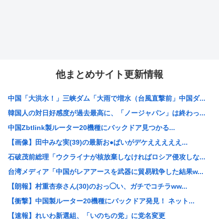
他まとめサイト更新情報
中国「大洪水！」三峡ダム「大雨で増水（台風直撃前」中国ダ...
韓国人の対日好感度が過去最高に、「ノージャパン」は終わっ...
中国Zbtlink製ルーター20機種にバックドア見つかる...
【画像】田中みな実(39)の最新お●ぱいがデケえええええ...
石破茂前総理「ウクライナが核放棄しなければロシア侵攻しな...
台湾メディア「中国がレアアースを武器に貿易戦争した結果w...
【朗報】村重杏奈さん(30)のおっ◯い、ガチでコチラww...
【衝撃】中国製ルーター20機種にバックドア発見！ ネット...
【速報】れいわ新選組、「いのちの党」に党名変更