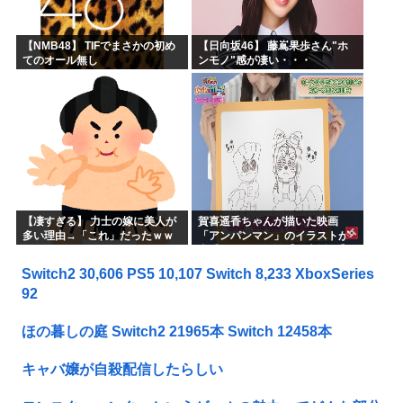
【NMB48】 TIFでまさかの初め
【日向坂46】 藤嶌果歩さん"ホ
てのオール無し
ンモノ"感が凄い・・・
【凄すぎる】 力士の嫁に美人が
賀喜遥香ちゃんが描いた映画
多い理由→「これ」だったｗｗ
「アンパンマン」のイラストが
ｗｗｗｗｗ
上手すぎる！！！【乃木坂46】
Switch2 30,606 PS5 10,107 Switch 8,233 XboxSeries
92
ほの暮しの庭 Switch2 21965本 Switch 12458本
キャバ嬢が自殺配信したらしい