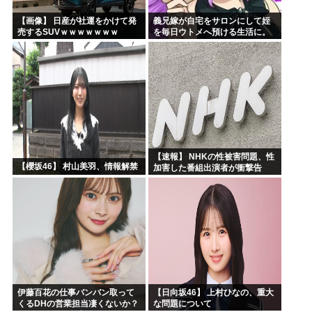
【画像】 日産が社運をかけて発
義兄嫁が自宅をサロンにして姪
売するSUVｗｗｗｗｗｗｗ
を毎日ウトメへ預ける生活に。
数年後、そのツケが一気に回っ
てきて…
【速報】 NHKの性被害問題、性
【櫻坂46】 村山美羽、情報解禁
加害した番組出演者が衝撃告
白！
伊藤百花の仕事バンバン取って
【日向坂46】 上村ひなの、重大
くるDHの営業担当凄くないか？
な問題について