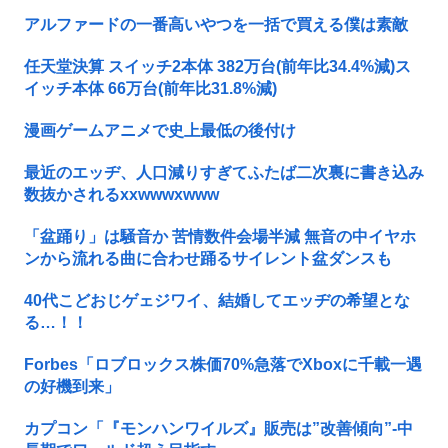
アルファードの一番高いやつを一括で買える僕は素敵
任天堂決算 スイッチ2本体 382万台(前年比34.4%減)ス
イッチ本体 66万台(前年比31.8%減)
漫画ゲームアニメで史上最低の後付け
最近のエッヂ、人口減りすぎてふたば二次裏に書き込み
数抜かされるxxwwwxwww
「盆踊り」は騒音か 苦情数件会場半減 無音の中イヤホ
ンから流れる曲に合わせ踊るサイレント盆ダンスも
40代こどおじゲェジワイ、結婚してエッヂの希望とな
る…！！
Forbes「ロブロックス株価70%急落でXboxに千載一遇
の好機到来」
カプコン「『モンハンワイルズ』販売は”改善傾向”-中