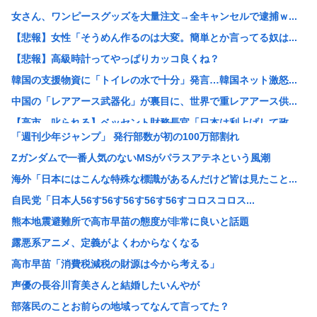
女さん、ワンピースグッズを大量注文→全キャンセルで逮捕ｗ...
【悲報】女性「そうめん作るのは大変。簡単とか言ってる奴は...
【悲報】高級時計ってやっぱりカッコ良くね？
韓国の支援物資に「トイレの水で十分」発言…韓国ネット激怒...
中国の「レアアース武器化」が裏目に、世界で重レアアース供...
【高市、叱られる】ベッセント財務長官「日本は利上げして政...
「週刊少年ジャンプ」 発行部数が初の100万部割れ
【速報】 毎日新聞のベテラン記者を逮捕 包丁で夫を脅した...
Zガンダムで一番人気のないMSがパラスアテネという風潮
鬼って船で難破した白人なんじゃないの？
海外「日本にはこんな特殊な標識があるんだけど皆は見たこと...
元々は日本人が殴りかかっていったんだろ…
自民党「日本人56す56す56す56す56すコロスコロス...
お前らが性欲のせいでやってしまったキチゲェ行為あげてけ
熊本地震避難所で高市早苗の態度が非常に良いと話題
数学者「AIで数学の未解決問題解いたわ」女性「お前の証明...
露悪系アニメ、定義がよくわからなくなる
【朗報】アラブ、秋田県に2兆円の投資www
高市早苗「消費税減税の財源は今から考える」
【画像】整形でめっちゃ成功して可愛くなった女www 【P...
声優の長谷川育美さんと結婚したいんやが
【朗報】日産e-power、無給油で1980km走行しギ...
部落民のことお前らの地域ってなんて言ってた？
【画像】村重杏奈さん(30)のおっ◯いがコチラ