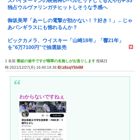
スパイダーマンの映画神レベルヒットしてるんやがPS5
独占ウルヴァリンガチヒットしそうな予感へ
御坂美琴「あーしの電撃が効かない！？好き！」←じゃ
あバンギラスにも惚れるんか？
ビックカメラ、ウイスキー「山崎18年」「響21年」
を”6万7100円”で抽選販売
1 名前:
番組の途中ですが翡翠の名無しがお送りします
投稿日
時:2021/12/27(月) 16:40:19.38
ID:z8xqY5h4M
わからないですねぇ