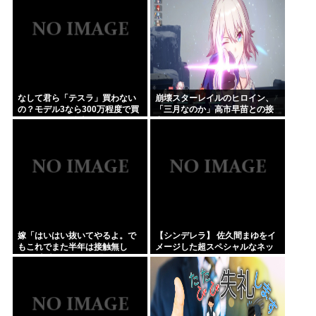
なして君ら「テスラ」買わない
崩壊スターレイルのヒロイン、
の？モデル3なら300万程度で買
「三月なのか」高市早苗との接
える.コスパ最強車がここにある
点があまりにも多すぎる。もし
のに
かして早苗がモデル？
嫁「はいはい抜いてやるよ。で
【シンデレラ】 佐久間まゆをイ
もこれでまた半年は接触無し
メージした超スペシャルなネッ
な」 暗黙のこれツラ過ぎるだろ
クレスが登場する件について