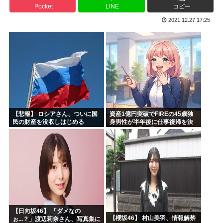
Pocket
LINE
コピー
高市早苗「袴田さんを犯人だと思ってないわよ！判決が到底承...
2021.12.27 17:25
【維新速報】副首都・大阪都「大阪万博の跡地を “お金持ち...
あのガンプラさん、投げ売りされる
農水省「食料自給率37%で過去最低」 肥料は輸入ほぼ10...
工学博士「国民が反中に染まっているから自民党は勝った
ちいかわ、先週比209%www
【悲報】 ロシアさん、ついに国
資産1億円突破でFIREの45歳独
民の財産を没収しはじめる
身男性が半年後に仕事復帰を決
意した「1通の通知」
【日向坂46】 「ダメなの
【櫻坂46】 村山美羽、情報解禁
ぉ...？」渡辺莉奈さん、写真集に