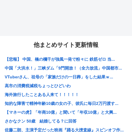
他まとめサイト更新情報
【悲報】 中国、橋の欄干が強風一発で粉々に 鉄筋ゼロ 当...
中国「大洪水！」三峡ダム「9門開放！（全力放流」中国都市...
VTuberさん、祖母の「家族だけの一日葬」をした結果ｗ...
高市の消費税減税ちょっとひどいわ
海外旅行したことある人来て！！！！！
知的な障害で精神年齢10歳の女の子、彼氏に毎日2万円渡す...
【マネーの虎】「年商10億」と聞いて「年収10億」と大興...
さかなクン 50歳 結婚してる？に回答
佐藤二朗、主演予定だった映画『踊る大捜査線』スピンオフ作...