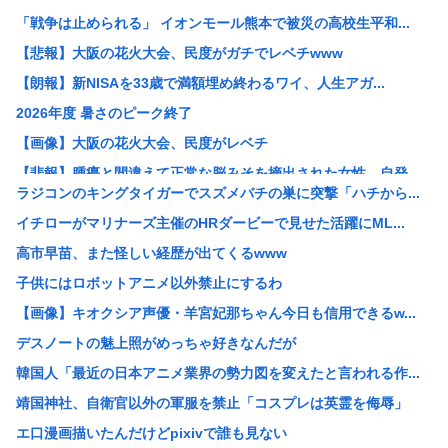
「戦争は止められる」 イオンモール熊本で被災の高校生平和...
【悲報】大阪の花火大会、民度がガチでレベチwww
【朗報】新NISAを33歳で満額埋め終わるワイ、人生アガ...
2026年度 暑さのピーク終了
【画像】大阪の花火大会、民度がレベチ
【悲報】腫瘍と間違えて正常な脳みそを摘出された女性、自発...
ラジコンのキングタイガーでスズメバチの巣に突撃「ハチから...
【悲報】大久保佳代子、100万円貢いだ“最後の恋愛”は「...
イチローがマリナーズ主催のHRダービーで見せた活躍にML...
【悲報】新NISA33歳で満額埋め終わるワイ人生アガリの...
高市早苗、また怪しい経歴が出てくるwww
【画像】道重さゆみのお乳wwwこれでパイズリされたら3秒...
子供にはロボットアニメ以外禁止にするわ
【画像】女子野球部員『星よつは』とかいうガチで可愛すぎる...
【画像】キオクシア声優・羊宮妃那ちゃん今日も信用できるw...
女球審、高校球児にキレられてしまうwww
デスノートの魅上照がめっちゃ好きなんだが
中居正広、熊本地震直後に現地炊き出しに参加していた
韓国人「最近の日本アニメ業界の勢力図を変えたと言われる作...
30歳で初めてできた彼女(32)が「どういう神経してたら...
靖国神社、自衛官以外の軍服を禁止「コスプレは英霊を侮辱」
【悲報】免許取りたての娘さん、猛者すぎて炎上するwww
エ口漫画描いたんだけどpixivで誰も見ない
【画像】 セブンイレブン、ついに神商品を販売