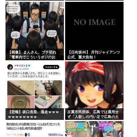
興味津々
【画像】 まんさん、ブチ切れ
【日向坂46】 月刊ジャイアンツ
「電車内でこういうポジのお
公式、重大告知！
じ、ガチでイラネ」→
【悲報】坂口杏里、逃走ｗｗｗ
左翼市民団体、広島では通用せ
ｗｗｗｗｗｗｗｗ
ず「人殺しの汚い足で広島の土
を踏むな！」→広島県民「お前
らの方が汚いんじゃ！」「ワシ
らが広島県民じゃ」