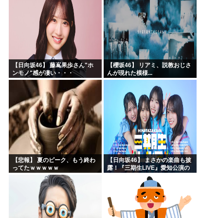
【日向坂46】 藤嶌果歩さん"ホ
【櫻坂46】 リアミ、説教おじさ
ンモノ"感が凄い・・・
んが現れた模様...
【悲報】 夏のピーク、もう終わ
【日向坂46】 まさかの楽曲も披
ってたｗｗｗｗｗ
露！『三期生LIVE』愛知公演の
レポがこちら