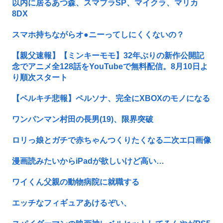
以内に居るあつ森、スマブラSP、マイクラ、マリカ
8DX
スマホ持ちながらオ●ニーってしにくくないの？
【親父速報】【ミンキーモモ】32年ぶりの新作公開記
念でアニメ全128話をYouTubeで無料配信。8月10日よ
り順次スタート
【ペルキチ悲報】ペルソナ、完全にXBOXのモノになる
ワンパンマン村田の長男(19)、限界突破
ロリっ娘とガチで赤ちゃんつくりたくなる二次エ口画像
漫画読みたいからiPadが欲しいけど高い…
ワイくん父親の動物病院に就職する
エッチなフィギュアあけるぞい、