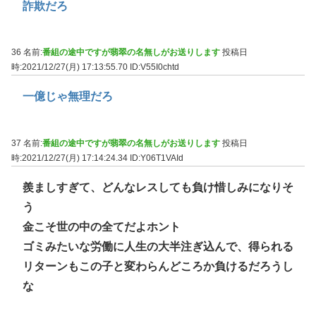
詐欺だろ
36 名前:
番組の途中ですが翡翠の名無しがお送りします
投稿日
時:2021/12/27(月) 17:13:55.70
ID:V55I0chtd
一億じゃ無理だろ
37 名前:
番組の途中ですが翡翠の名無しがお送りします
投稿日
時:2021/12/27(月) 17:14:24.34
ID:Y06T1VAId
羨ましすぎて、どんなレスしても負け惜しみになりそ
う
金こそ世の中の全てだよホント
ゴミみたいな労働に人生の大半注ぎ込んで、得られる
リターンもこの子と変わらんどころか負けるだろうし
な