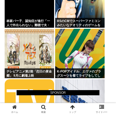
林家パー子、認知症が進行「一
BSのCMでスーパーファミコン
人で外出られない」難聴で夫・
みたいなクオリティのゲームを
ペーと「筆談」…自宅全焼から
8000円ぐらいで売ってるでしょ
約1年
テレビアニメ第2期「烈日の黄金
K-POPアイドル、エヴァのプラ
郷」 9月に劇場上映
グスーツを着てライブをしてし
まう…これは非常にえちち
SPONSOR
ホーム
検索
トップ
サイドバー