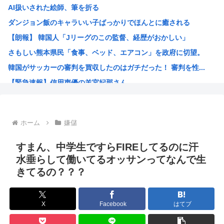
AI扱いされた絵師、筆を折る
平成ノブシコブシの吉村が生き残って相方が消えた理由
ダンジョン飯のキャラいい子ばっかりでほんとに癒される
世界初の超伝導量子熱機関…燃料もピストンもない量子エンジ...
【朗報】 韓国人「Jリーグのこの監督、経歴がおかしい」
ロシア外務省報道官、平和宣言を非難「広島市長は『偽りの呪...
さもしい熊本県民「食事、ベッド、エアコン」を政府に切望。
【高市】トランプ「イランが核入手したら2分でイタリア滅亡...
韓国がサッカーの審判を買収したのはガチだった！ 審判を性...
【画像】あのちゃん、上半身ほぼ裸でご乱心
【緊急速報】信用声優の羊宮妃那さん…
NHK会長「パトカー・消防車からの受信料徴収、猛反発が凄...
靖国神社、軍服コスプレでの参拝を禁止へ
【高市】トランプ「イランが核入手したら2分でイタリア滅亡...
ホーム
嫌儲
ハンターハンター今何やってるかわからないWWW
5年前お前ら「AIイラストすげぇ！これもう人間のイラスト...
すまん、中学生ですらFIREしてるのに汗
韓国人「台風で品不足になった沖縄のスーパーに行ってみたら...
水垂らして働いてるオッサンってなんで生
きてるの？？？
韓国人「『日本ビールは絶対に飲まない！』と大騒ぎしていた...
海外「日本のこの場所は現実とは思えないレベルで美しい…！...
NISAのせいで少子化加速してるけどこれ本当に政策として...
X
Facebook
はてブ
女が100パーセント見てない漫画見つけたわ