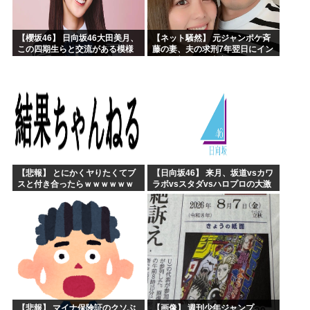
【櫻坂46】 日向坂46大田美月、
【ネット騒然】 元ジャンポケ斉
この四期生らと交流がある模様
藤の妻、夫の求刑7年翌日にイン
スタ更新！その内容がガチでヤ
バすぎる…
【悲報】 とにかくヤりたくてブ
【日向坂46】 来月、坂道vsカワ
スと付き合ったらｗｗｗｗｗｗ
ラボvsスタダvsハロプロの大激
ｗｗｗｗｗｗｗｗｗ
戦
【悲報】 マイナ保険証のクソぶ
【画像】 週刊少年ジャンプ、