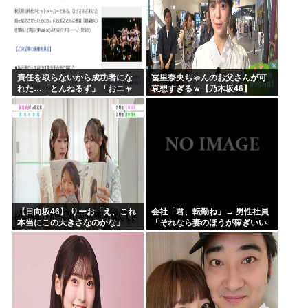
責任を取らないから成功者にな
冨里奈央ちゃんのお父さんが可
れた…「とんねるず」「おニャ
哀想すぎるｗ【乃木坂46】
ン子」「AKB」とヒットを出し
続けた秋元康の哲学！！！
【日向坂46】 りーお「え、これ
会社「君、転勤ね」→ 男性社員
本当にこの大きさなのかな」
「それなら妻のほうが稼ぎいい
【藤嶌果歩 1st写真集】
んで辞めます」⇒ 結果・・・