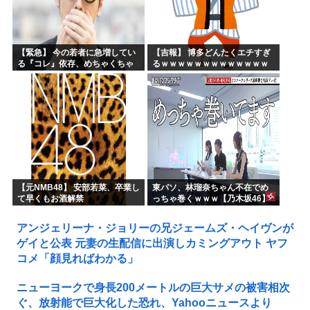
【緊急】 今の若者に急増してい
【吉報】 博多どんたくエチすぎ
る『コレ』依存、めちゃくちゃ
るｗｗｗｗｗｗｗｗｗｗｗｗｗ
深刻な模様w w w w w w w w w w
ｗｗ
【元NMB48】 安部若菜、卒業し
東パソ、林瑠奈ちゃん不在でめ
て早くもお酒解禁
っちゃ巻くｗｗｗ【乃木坂46】
アンジェリーナ・ジョリーの兄ジェームズ・ヘイヴンが
ゲイと公表 元妻の生配信に出演しカミングアウト ヤフ
コメ「顔見ればわかる」
ニューヨークで身長200メートルの巨大サメの被害相次
ぐ、放射能で巨大化した恐れ、Yahooニュースより