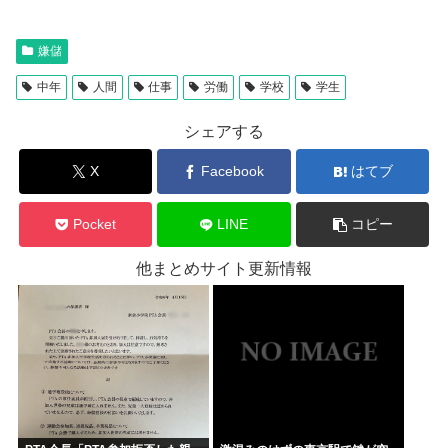
嫌儲
中年
人間
仕事
労働
学校
学生
シェアする
X
Facebook
はてブ
Pocket
LINE
コピー
他まとめサイト更新情報