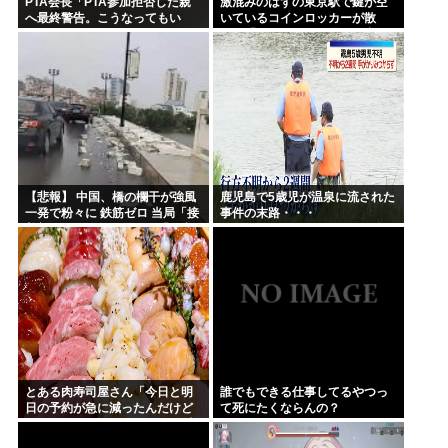
PTA会長「PTA参加拒否した親
激混みのはずの東京駅で鍵が空
へ最終警告。こうなってもい
いているコインロッカーが散
い？」
見、「ラッキー」と思って中を
確認してみると……
【悲報】 中国、橋の欄干が強風
鹿児島で5歳児が温泉に流された
一発で粉々に 鉄筋ゼロ 当局「接
事件の末路・・・
着剤でくっつけただけ」「正常
で、品質問題はない」
とある肉寿司屋さん「今日と明
誰でもできる仕事してるやつっ
日の予約が急に減ったんだけど
て死にたくならんの？
なんで！？」 → 最悪の原因が判
明して泣く・・・