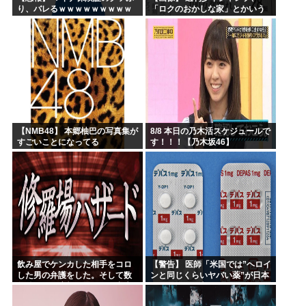
り、バレるｗｗｗｗｗｗｗｗｗ
「ロクのおかしな家」とかいう
微妙な漫画を巻頭カラーにした
せいで100万部切る
【NMB48】 本郷柚巴の写真集が
8/8 本日の乃木活スケジュールで
すごいことになってる
す！！！【乃木坂46】
飲み屋でケンカした相手をコロ
【警告】 医師「米国では”ヘロイ
した男の弁護をした。そして数
ンと同じくらいヤバい薬”が日本
年後、因果応報を思わせる出来
では平気で処方されてる」
事が…