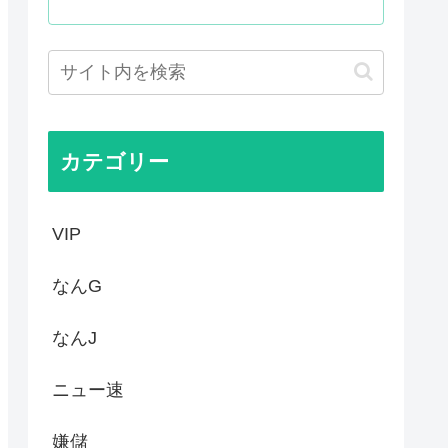
った国際試合の性的接待の全容...
プ、世代交代に失敗
国サッカーに衝撃的不祥事！...
かった…」 日本を知ってしま...
カテゴリー
VIP
なんG
なんJ
ニュー速
嫌儲