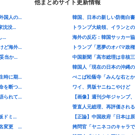
他まとめサイト更新情報
人の...
韓国、日本の新しい防衛白書に
没...
トランプ大統領、イランとの戦
..
海外の反応：韓国サッカー協
海外...
トランプ「悪夢のオバマ政権
当か...
中国新聞「高市総理は非核三原
韓国人「現在の日本の沖縄のス
に期...
ぺこぱ松蔭寺「みんな右とか左
断つ...
ワイ、男版ヤニねこやけど
れて...
【画像】週刊少年ジャンプ、「
菅直人元総理、再評価される
ミ...
【正論】中国政府「日本は原爆
更 ...
拷問官「ヤニネコのキャラで