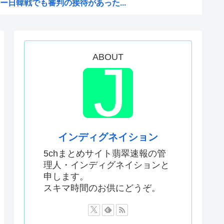
日韓戦でも審判の接待があった...
版メイドインアビスの主題歌...
かった…」 日本を知ってしま...
ABOUT
！財政健全化は目指さない！で...
「 」
領選で)私たちはJ.D....
審判への性接待が事実の場合、...
少女にやらせるアニメ」、増え...
インディグネイション
を性接待して買収していたこと...
5chまとめサイト翡翠速報の管
理人・インディグネイションと
い犯罪は殺人だけです。」←こ...
申します。
を養子に迎えるなら天皇の血を...
スキマ時間のお供にどうぞ。
何が悪かったのか
判員数十人に性的接待。羨ま死刑