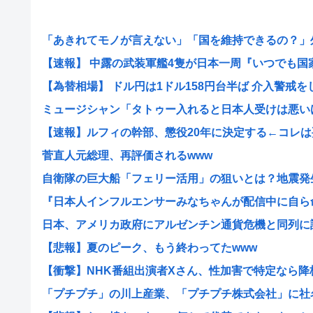
「あきれてモノが言えない」「国を維持できるの？」外国
【速報】 中露の武装軍艦4隻が日本一周『いつでも国家沈
【為替相場】 ドル円は1ドル158円台半ば 介入警戒をし.
ミュージシャン「タトゥー入れると日本人受けは悪いけど
【速報】ルフィの幹部、懲役20年に決定する←コレは妥
菅直人元総理、再評価されるwww
自衛隊の巨大船「フェリー活用」の狙いとは？地震発生時
『日本人インフルエンサーみなちゃんが配信中に自ら命を
日本、アメリカ政府にアルゼンチン通貨危機と同列に語ら
【悲報】夏のピーク、もう終わってたwww
【衝撃】NHK番組出演者Xさん、性加害で特定なら降板ド
「プチプチ」の川上産業、「プチプチ株式会社」に社名変