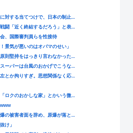
対する当てつけで、日本の制止...
闘「近く終結するだろう」と表...
会、国際審判員らを性接待
！景気が悪いのはオバマのせい」
則堅持をはっきり言わなかった...
ーパーは台風のおかげでこうな...
とか拘りすぎ。思想関係なく応...
ロクのおかしな家」とかいう微...
www
の被害者面を辞め、原爆が落と...
抜け」