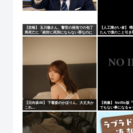
【NHK激震】職員への性被害を公表…番組出演者Xは事実
【アリババ】世界最大級のオープンなAIモデル「Qｗeｎ3
インドネシア「高速鉄道！」中国「大赤字！」インドネシ
【悲報】 玉川徹さん、警官の発泡での包丁
【人工障がい者】 甥
男死亡に「絶対に死刑にならない罪なのに
たんで僕のこと引き
【画像】ジェフ・ベゾスさん（資産約43兆7700億円）の
警察が死刑にした！」 → 元警官のマジレス
ど！」なんでいい年
がコチラ → ………
取らなきゃいけないんだ
【日向坂46】 下着姿のかほりん、大丈夫か
【画像】 Netfli
これ…
でもない事になるｗ