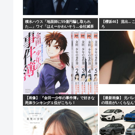
積水ハウス「地面師に55億円騙し取られ
【櫻坂46】 流出..
た…」ワイ「はえーかわいそう…会社滅茶
ろ
苦茶やろなぁ」→
【画像】 『金田一少年の事件簿』で好きな
【最新画像】 元バレ
死体ランキング１位がこちら！
の現在がいくらなん