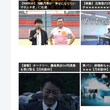
【NMB48】 池帆乃香が「幸せになりたい
【画像】 北海道の1
マサムネ君」に出演
チｗｗｗｗｗｗｗｗ
ｗｗ
【速報】 オードリー、藤嶌果歩1st写真集
東パソ、林瑠奈ちゃ
を受け取る【日向坂46】
ｗｗｗ【乃木坂46】