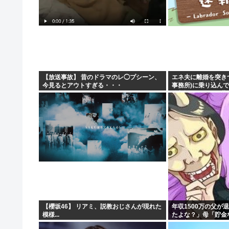
【放送事故】 昔のドラマのレ◯プシーン、
エネ夫に離婚を突き
今見るとアウトすぎる・・・
事務所)に乗り込んで
律相談です。母の薦
た」と言っているが、.
【櫻坂46】 リアミ、説教おじさんが現れた
年収1500万の父が
模様...
たよな？」母「貯金
「全部なくなったの