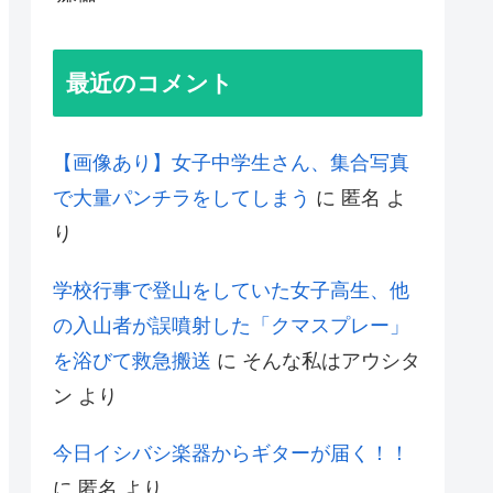
最近のコメント
【画像あり】女子中学生さん、集合写真
で大量パンチラをしてしまう
に
匿名
よ
り
学校行事で登山をしていた女子高生、他
の入山者が誤噴射した「クマスプレー」
を浴びて救急搬送
に
そんな私はアウシタ
ン
より
今日イシバシ楽器からギターが届く！！
に
匿名
より