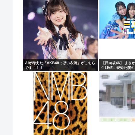
に家族騒然となり…
AIが考えた「AKB48っぽい衣装」がこちら
【日向坂46】 まさ
です！！！
生LIVE』愛知公演