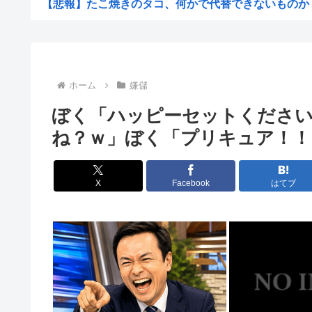
【悲報】たこ焼きのタコ、何かで代替できないものか
【悲報】岸谷蘭丸、たばこ税を根拠に「喫煙者の権利がマ
【悲報】1ドル158円
【悲報】夏のピーク、もう終わってた
ホーム
嫌儲
カズレーザー、車の任意保険を巡り持論「強制しろよ！」
ぼく「ハッピーセットください
【画像】美人ママ、息子との入浴中の画像が流出した結果
ね？ｗ」ぼく「プリキュア！！
江戸時代から続く「邪馬台国論争」最前線！ 最新研究で
【熊本地震】共産党・寺本けんた「災害募金に関するデマ
X
Facebook
はてブ
【討論】オタク「パソコン自作できます」DQN「自分で
みい山の亜月ねねさん、障がい者差別漫画で2億稼いでい
【画像】俺たちの姫、佳子さまのお気に入りのドレスがこ
エヌビディア、次期モデルから搭載メモリを半減させると
【自民統一の広報紙】産経新聞 東北での発行休止へ
ヨーロッパが中国製メガソーラーを締め出しｗｗｗ