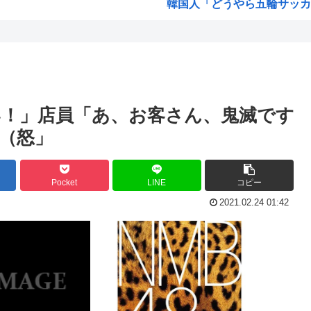
韓国人「どうやら五輪サッカー
ジで...
ちいかわ見に来たよ?
ホロライブのVtuber、劇場
海外「日本なんて行くんじゃな
「保...
高市早苗政権「円安ホクホクゥ
！」店員「あ、お客さん、鬼滅です
・・...
クウラ「…着床したな」 悟空
（怒」
見え...
トランプ「結局のところ(次期大統
を流...
韓国人「悲報：サッカー協会の
Pocket
LINE
コピー
車や...
「おっさんの自堕落な生活を美
2021.02.24 01:42
た模...
韓国、サッカーW杯予選で審判
ちら...
ジョジョのシーザー「やってな
発表...
韓国人「竹田恒泰とか36親等
結局「SPY×FAMILY」は
韓国サッカー協会、外国人審