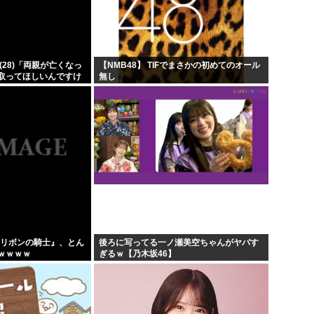
上...
韓国人「韓国サッカー協会が行
...
【超画像 】週刊少年ジャン
ア「...
外国人「2002年W杯は?」韓
(28)「両親が亡くなっ
【NMB48】 TIFでまさかの初めてのオール
取ってほしいんですけ
無し
...
海外「日本なんて行くんじゃな
したヒキニートを引き
...
x版『リボンの騎士』、とん
後ろに写ってる一ノ瀬美空ちゃんがヤバす
ｗｗｗｗ
ぎるｗ【乃木坂46】