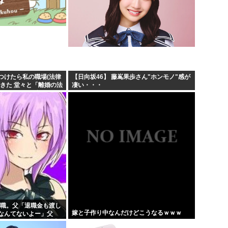
つけたら私の職場(法律
【日向坂46】 藤嶌果歩さん"ホンモノ"感が
きた 堂々と「離婚の法
凄い・・・
めでこちらに参りまし
..
退職。父「退職金も渡し
嫁と子作り中なんだけどこうなるｗｗｗ
なんてないよー」父
！？」→予想外の返事