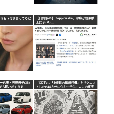
. これもう付き合ってるだ
【日向坂46】 Zepp Osaka、客席が想像以
上にヤバい…
ー代表・狩野舞子(38)
「CDTVに『365日の紙飛行機』をリクエス
でも即ハボすぎる！
トしたのは九州に住む中学生」←この事実
って結構デカいよな【AKB48】