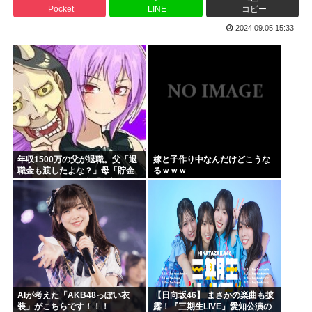
Pocket
LINE
コピー
海外「日本にはこんな特殊な標識があるんだけど皆は見たこと...
2024.09.05 15:33
自民党「日本人56す56す56す56す56すコロスコロス...
熊本地震避難所で高市早苗の態度が非常に良いと話題
露悪系アニメ、定義がよくわからなくなる
高市早苗「消費税減税の財源は今から考える」
声優の長谷川育美さんと結婚したいんやが
年収1500万の父が退職。父「退
嫁と子作り中なんだけどこうな
職金も渡したよな？」母「貯金
るｗｗｗ
なんてないよー」父「全部なく
なったの！？」→予想外の返事
に家族騒然となり…
AIが考えた「AKB48っぽい衣
【日向坂46】 まさかの楽曲も披
装」がこちらです！！！
露！『三期生LIVE』愛知公演の