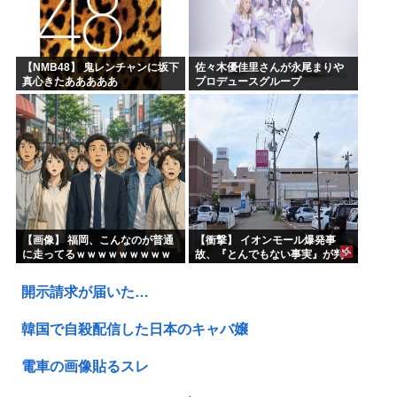
【NMB48】 鬼レンチャンに坂下
佐々木優佳里さんが永尾まりや
真心きたあああああ
プロデュースグループ
「WASURENA」に加入発表！
現在のグループと兼任へ【元
AKB48ゆかるん・まりやぎ】
【画像】 福岡、こんなのが普通
【衝撃】 イオンモール爆発事
に走ってるｗｗｗｗｗｗｗｗｗ
故、『とんでもない事実』が判
ｗｗｗｗｗｗｗ
明してしまう・・・・・・
開示請求が届いた…
韓国で自殺配信した日本のキャバ嬢
電車の画像貼るスレ