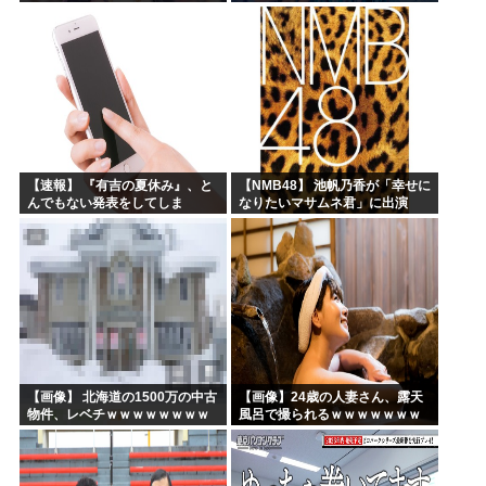
レポがこちら
【速報】 『有吉の夏休み』、と
【NMB48】 池帆乃香が「幸せに
んでもない発表をしてしま
なりたいマサムネ君」に出演
う！！！！！
【画像】 北海道の1500万の中古
【画像】24歳の人妻さん、露天
物件、レベチｗｗｗｗｗｗｗｗ
風呂で撮られるｗｗｗｗｗｗｗ
ｗｗｗｗｗｗｗｗｗｗｗｗ
ｗｗｗｗｗｗｗｗｗｗ