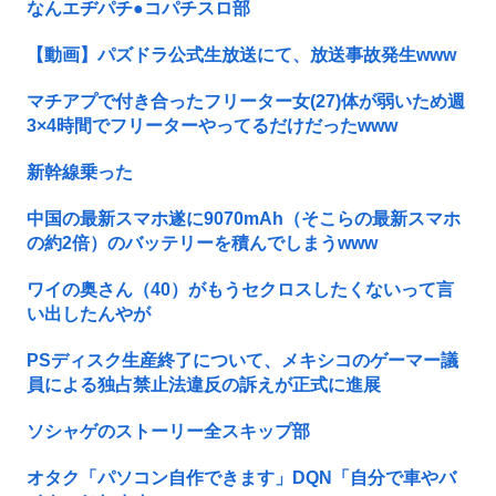
なんエヂパチ●コパチスロ部
【動画】パズドラ公式生放送にて、放送事故発生www
マチアプで付き合ったフリーター女(27)体が弱いため週
3×4時間でフリーターやってるだけだったwww
新幹線乗った
中国の最新スマホ遂に9070mAh（そこらの最新スマホ
の約2倍）のバッテリーを積んでしまうwww
ワイの奥さん（40）がもうセクロスしたくないって言
い出したんやが
PSディスク生産終了について、メキシコのゲーマー議
員による独占禁止法違反の訴えが正式に進展
ソシャゲのストーリー全スキップ部
オタク「パソコン自作できます」DQN「自分で車やバ