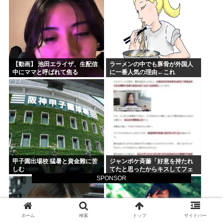
【動画】 池田エライザ、生配信
ラーメンの中でも豚骨が外国人
中にママと呼ばれて焦る
に一番人気の理由←これ
甲子園出場校 猛暑と資金難に苦
ジャンポケ斉藤「好意を持たれ
しむ
てたと思ったからキスしてフェ
ラさせただけ」これセーフで
SPONSOR
は？
ホーム
検索
トップ
サイドバー