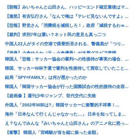
【朗報】みいちゃんと山田さん、ハッピーエンド確定最後はマ...
【激怒】有吉弘行さん「なんで俺は『テレビ見ないんですよ』...
【悲報】野党さん「消費税を減税しろ！」政府「減税するわｗ...
【裁判】求刑7年は重い？ネット民の意見も真っ二つ
中国人22人がタイの空港で搭乗拒否される、警備員が「つり...
【画像】小倉ゆうか（元・小倉優香）が水着グラビア復帰
韓国人「悲報：サッカー協会の審判への性接待が事実の場合、...
【画像】イギリスの恋愛番組セクシー過ぎてしまうwww
韓国、サッカーW杯予選で審判を性接待して買収していたこと...
【画像】令和のJKの待ち受け画像、俺たちには眩しすぎるw...
結局「SPY×FAMILY」は何が悪かったのか
【画像】電撃婚から1年半…狩野舞子さん、黒ドレス姿の激変...
韓国人「韓国サッカー協会が行った国際試合の性的接待の全容...
【画像あり】中学生アイドルの撮影会の様子をご覧くださいｗ...
【超画像 】週刊少年ジャンプ、世代交代に失敗
【画像】『菓子パン』だけ食べてる男の部屋、ガチでエグいw...
外国人「2002年W杯は?」韓国サッカーに衝撃的不祥事！...
石油もない、鉄もない、国土の7割は山…それでも日本が世界...
海外「日本なんて行くんじゃなかった…」 日本を知ってしま...
豊臣秀吉と徳川家康 どちらが強かったの
え？なんでみんな『みいちゃんと山田さん』のアニメ化に怒っ...
中国、アメリカに対する制裁を一斉発表
【衝撃】 韓国人「宮崎駿が首を縦に振った金額」
【朗報】ジャンプが最も売れた1995年新年3・4合併号に...