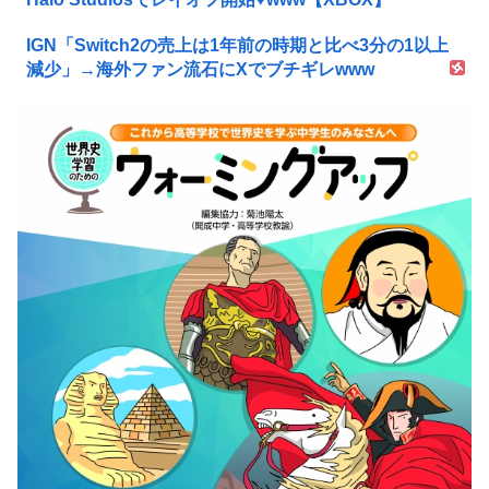
IGN「Switch2の売上は1年前の時期と比べ3分の1以上
減少」→海外ファン流石にXでブチギレwww