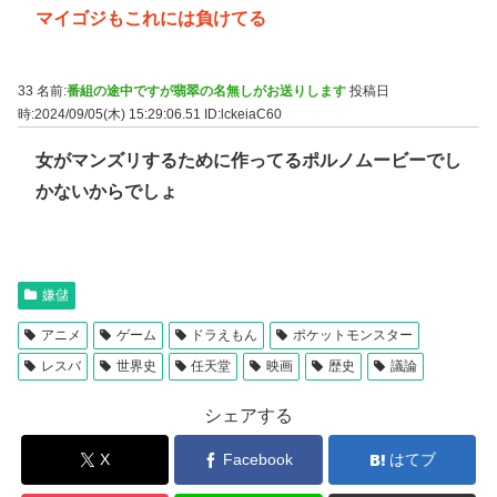
マイゴジもこれには負けてる
33 名前:
番組の途中ですが翡翠の名無しがお送りします
投稿日
時:2024/09/05(木) 15:29:06.51
ID:lckeiaC60
女がマンズリするために作ってるポルノムービーでし
かないからでしょ
嫌儲
アニメ
ゲーム
ドラえもん
ポケットモンスター
レスバ
世界史
任天堂
映画
歴史
議論
シェアする
X
Facebook
はてブ