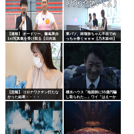
【速報】 オードリー、藤嶌果歩
東パソ、林瑠奈ちゃん不在でめ
1st写真集を受け取る【日向坂
っちゃ巻くｗｗｗ【乃木坂46】
46】
【悲報】 コロナワクチン打たな
積水ハウス「地面師に55億円騙
かった結果・・・・
し取られた…」ワイ「はえーか
わいそう…会社滅茶苦茶やろな
ぁ」→