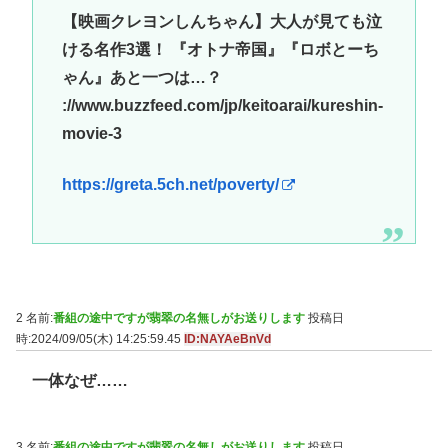
【映画クレヨンしんちゃん】大人が見ても泣
ける名作3選！ 『オトナ帝国』『ロボとーち
ゃん』あと一つは…？
://www.buzzfeed.com/jp/keitoarai/kureshin-
movie-3
https://greta.5ch.net/poverty/
2 名前:
番組の途中ですが翡翠の名無しがお送りします
投稿日
時:2024/09/05(木) 14:25:59.45
ID:NAYAeBnVd
一体なぜ……
3 名前:
番組の途中ですが翡翠の名無しがお送りします
投稿日