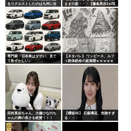
をリクエストしたのは九州に住
ままの姿・・・【藤嶌果歩1st写
む中学生」←この事実って結構
真集】
デカいよな【AKB48】
専門家「日本車はダサい、見て
【ネタバレ】 ワンピース、ルフ
て恥ずかしい」
ィ絶体絶命の超展開ｗｗｗｗｗ
ｗｗｗｗｗｗｗｗｗｗｗｗｗｗ
ｗｗｗｗｗｗｗｗｗｗｗｗｗｗ
ｗｗｗｗｗｗｗｗｗｗｗｗ...
田村真佑ちゃん、大越ひなのち
【櫻坂46】 石森璃花、危険すぎ
ゃんの脚の長さを絶賛！！！
る・・・
【乃木坂46】