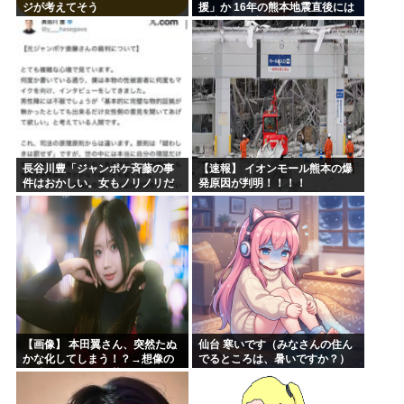
ジが考えてそう
援」か 16年の熊本地震直後には
現地で炊き出し “誰にも知られな
くて良い”と、強まる福祉活動へ
の思い
長谷川豊「ジャンポケ斉藤の事
【速報】 イオンモール熊本の爆
件はおかしい。女もノリノリだ
発原因が判明！！！！
った冤罪だろ」
【画像】 本田翼さん、突然たぬ
仙台 寒いです（みなさんの住ん
かな化してしまう！？→想像の
でるところは、暑いですか？）
20倍はたぬかなで草w w w w w
w w w