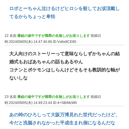
ロボとーちゃん泣けるけどヒロシを殺してお涙頂戴し
てるからちょっと卑怯
22 名前:
番組の途中ですが翡翠の名無しがお送りします
投稿日
時:2024/09/05(木) 14:47:40.66
ID:Vx6e8CE80
大人向けのストーリーって意味ならしずかちゃんの結
婚式もおばあちゃんの話もあるやん
コナンとポケモンはしらんけどそもそも教訓的な軸が
ないしな
23 名前:
番組の途中ですが翡翠の名無しがお送りします
投稿日
時:2024/09/05(木) 14:49:23.44
ID:4+SBrMzW0
あの時のひろしって大阪万博見れた世代だったけど、
今だと洗脳されなかった平成生まれ側になるんだな