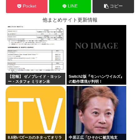
Pocket
LINE
コピー
他まとめサイト更新情報
【悲報】 ゼノブレイド・ヨッシ
Switch2版『モンハンワイルズ』
ー・スタフォ ミリオン未
の動作環境が判明！
達・・・
8.6秒バズーカのネタってオリラ
中居正広「ひそかに被災地支