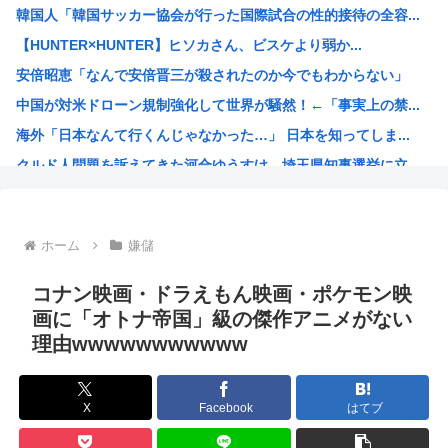
韓国人「韓国サッカー協会が行った国際試合の性的接待の全容...
アップル「よその会社（Android勢？）はすぐに使えな...
【HUNTER×HUNTER】ヒソカさん、ビスケより弱か...
日本が長距離巡航ミサイルの試験発射に成功！北朝鮮が激怒「...
安倍昭恵「なんで安倍晋三が殺されたのか今でもわからない」
【衝撃】ちょｗ AIが勝手にサイバー攻撃とかｗｗｗおまえ...
中国が対米ドローン規制強化して世界が騒然！←「事実上の禁...
男女共同参画局「女性が尊重されない避難所のあり方を許しは...
海外「日本なんて行くんじゃなかった…」 日本を知ってしま...
元ＮＨＫ中川安奈アナがミニスカポリスのコスプレ披露www
クルド人問題を訴えてきた河合ゆうすけ、埼玉県知事選挙に立...
【悲報】 Google、AIに投資しすぎて史上初のマイナ...
ワンピースの「世界に5種しかない飛行能力」発言の謎が解け...
(ヽ´ん`)「ボルト3連覇って凄いな。12年間も世界一か...
ホーム
嫌儲
韓国人「SKハイニックスが10%台の暴落！外国人投資家と...
【激震】 韓国人「韓国サッカー協会、W杯・五輪で複数回の...
コナン映画・ドラえもん映画・ポケモン映
ジョジョの「ヴァニラアイス」とかいうスタンド使い、流石に...
画に「オトナ帝国」級の傑作アニメがない
理由wwwwwwwwwww
ロールちゃん描いたwww
「週刊少年ジャンプ」 発行部数が初の100万部割れ
Zガンダムで一番人気のないMSがパラスアテネという風潮
X
Facebook
はてブ
緊縮財政論者として知られる大物財務官僚、高市早苗の逆鱗に...