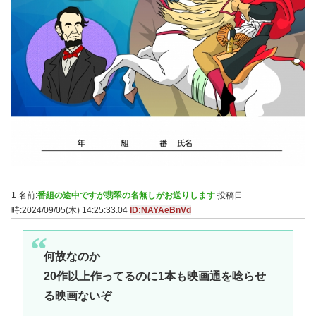
1 名前:
番組の途中ですが翡翠の名無しがお送りします
投稿日
時:2024/09/05(木) 14:25:33.04
ID:NAYAeBnVd
何故なのか
20作以上作ってるのに1本も映画通を唸らせ
る映画ないぞ