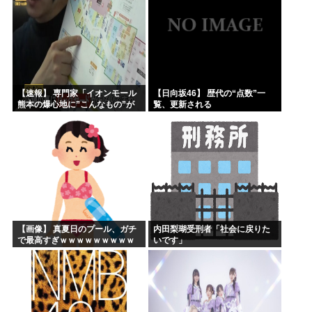
【速報】 専門家「イオンモール
【日向坂46】 歴代の“点数”一
熊本の爆心地に”こんなもの”が
覧、更新される
あったんだけど…」
【画像】 真夏日のプール、ガチ
内田梨瑚受刑者「社会に戻りた
で最高すぎｗｗｗｗｗｗｗｗｗ
いです」
ｗ