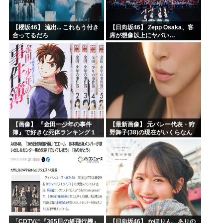
【櫻坂46】 流出... これもう付き
【日向坂46】 Zepp Osaka、客
合ってるだろ
席が想像以上にヤバい…
【画像】 『金田一少年の事件
【最新画像】 元バレー代表・狩
簿』で好きな死体ランキング１
野舞子(38)の現在がいくらなん
位がこちら！
でも即ハボすぎる！
「CDTVに『365日の紙飛行機』
【日向坂46】 かほりん、ありの