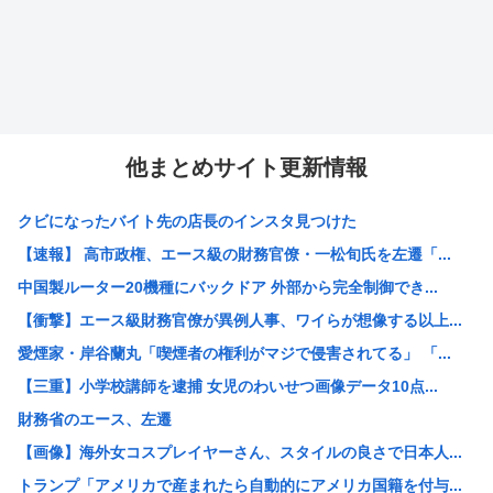
他まとめサイト更新情報
クビになったバイト先の店長のインスタ見つけた
【速報】 高市政権、エース級の財務官僚・一松旬氏を左遷「...
中国製ルーター20機種にバックドア 外部から完全制御でき...
【衝撃】エース級財務官僚が異例人事、ワイらが想像する以上...
愛煙家・岸谷蘭丸「喫煙者の権利がマジで侵害されてる」 「...
【三重】小学校講師を逮捕 女児のわいせつ画像データ10点...
財務省のエース、左遷
【画像】海外女コスプレイヤーさん、スタイルの良さで日本人...
トランプ「アメリカで産まれたら自動的にアメリカ国籍を付与...