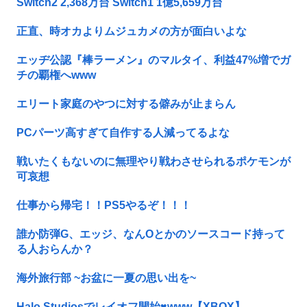
Switch2 2,368万台 Switch1 1億5,659万台
正直、時オカよりムジュカメの方が面白いよな
エッヂ公認『棒ラーメン』のマルタイ、利益47%増でガ
チの覇権へwww
エリート家庭のやつに対する僻みが止まらん
PCパーツ高すぎて自作する人減ってるよな
戦いたくもないのに無理やり戦わさせられるポケモンが
可哀想
仕事から帰宅！！PS5やるぞ！！！
誰か防弾G、エッジ、なんOとかのソースコード持って
る人おらんか？
海外旅行部 ~お盆に一夏の思い出を~
Halo Studiosでレイオフ開始♥www【XBOX】