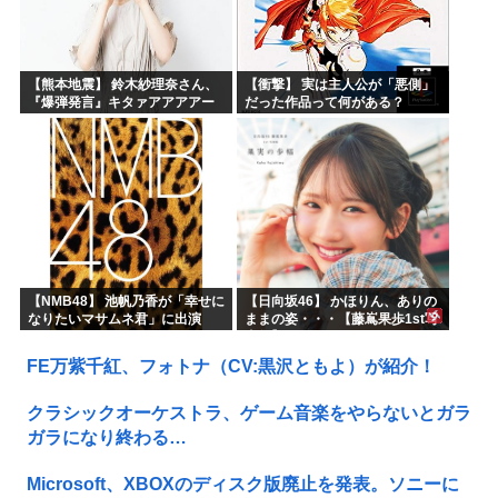
【熊本地震】 鈴木紗理奈さん、
【衝撃】 実は主人公が「悪側」
『爆弾発言』キタァアアアアー
だった作品って何がある？
ーーーーー！！
【NMB48】 池帆乃香が「幸せに
【日向坂46】 かほりん、ありの
なりたいマサムネ君」に出演
ままの姿・・・【藤嶌果歩1st写
真集】
FE万紫千紅、フォトナ（CV:黒沢ともよ）が紹介！
クラシックオーケストラ、ゲーム音楽をやらないとガラ
ガラになり終わる…
Microsoft、XBOXのディスク版廃止を発表。ソニーに