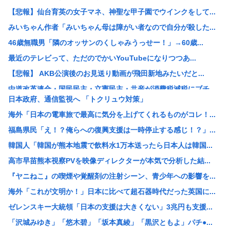
【悲報】仙台育英の女子マネ、神聖な甲子園でウインクをして...
みいちゃん作者「みいちゃん母は障がい者なので自分が殺した...
46歳無職男「隣のオッサンのくしゃみうっせー！」→60歳...
最近のテレビって、ただのでかいYouTubeになりつつあ...
【悲報】 AKB公演後のお見送り動画が飛田新地みたいだと...
中道改革連合・国民民主・立憲民主・共産が消費税減税にブチ...
日本政府、通信監視へ 「トクリュウ対策」
中国「アメリカさぁ、調子乗ってるからお前らが頼ってる軍用...
海外「日本の電車旅で最高に気分を上げてくれるものがコレ！...
韓国人の対日好感度が過去最高に、「ノージャパン」は終わっ...
福島県民「え！？俺らへの復興支援は一時停止する感じ！？」...
【画像】元ジャンポケ・斉藤慎二被告の妻・瀬戸サオリがイン...
韓国人「韓国が熊本地震で飲料水1万本送ったら日本人は韓国...
スペースX、株価大暴落
高市早苗熊本視察PVを映像ディレクターが本気で分析した結...
柳葉敏郎の代表作、「踊る大捜査線しかない」
『ヤニねこ』の喫煙や覚醒剤の注射シーン、青少年への影響を...
産経新聞、東北で新聞発行休止へ
海外「これが文明か！」日本に比べて超石器時代だった英国に...
【衝撃】JKの従姉妹が泊まりに来た結果www
ゼレンスキー大統領「日本の支援は大きくない」3兆円も支援...
【速報】なぜか読める画像が発見されるwww
「沢城みゆき」「悠木碧」「坂本真綾」「黒沢ともよ」パチ●...
【衝撃】清水アキラさんの息子・清水良太郎さん死去で落語家...