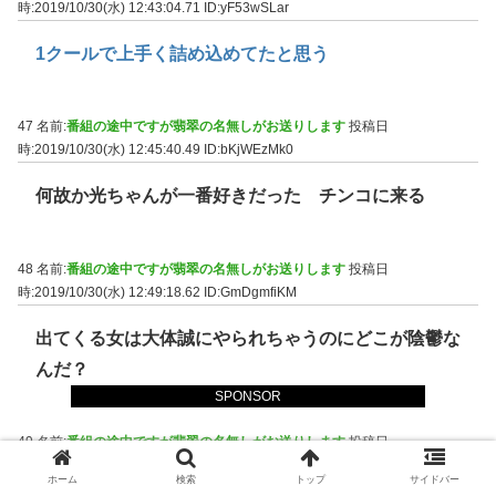
時:2019/10/30(水) 12:43:04.71
ID:yF53wSLar
1クールで上手く詰め込めてたと思う
47 名前:
番組の途中ですが翡翠の名無しがお送りします
投稿日
時:2019/10/30(水) 12:45:40.49
ID:bKjWEzMk0
何故か光ちゃんが一番好きだった チンコに来る
48 名前:
番組の途中ですが翡翠の名無しがお送りします
投稿日
時:2019/10/30(水) 12:49:18.62
ID:GmDgmfiKM
出てくる女は大体誠にやられちゃうのにどこが陰鬱な
んだ？
SPONSOR
49 名前:
番組の途中ですが翡翠の名無しがお送りします
投稿日
時:2019/10/30(水) 12:51:22.39
ID:WYhdduK0p
ホーム
検索
トップ
サイドバー