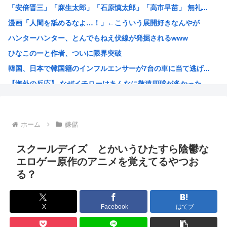
「安倍晋三」「麻生太郎」「石原慎太郎」「高市早苗」 無礼...
【困惑】ミセスグリーンアップルさんってもう落ち目なんか？...
漫画「人間を舐めるなよ…！」←こういう展開好きなんやが
特定外来カミキリムシに1匹300円の賞金をかけた高崎市、...
ハンターハンター、とんでもねえ伏線が発掘されるwww
【朗報】 消費減税、閣議決定 来年4月から2年間1％に
ひなこのーと作者、ついに限界突破
まんさん被災地に手作りおにぎりを出荷www
韓国、日本で韓国籍のインフルエンサーが7台の車に当て逃げ...
毎年恒例の中国大洪水。湖北省秭帰県の現在の様子がこちら
【海外の反応】 なぜイチローはあんなに敬遠四球が多かった...
不同意性交罪の影響で日本でのレ●プ認知件数爆増www
割とマジで年収400以下の人ってどう暮らしてるの？この人...
露悪系アニメ、次なるステージへ
ホーム
嫌儲
「ムクゲェジ漫画」ガチでリアルだったwww
【原爆の日】へいわをかえせ
スクールデイズ とかいうひたすら陰鬱な
みい山、あんだけ騒ぎになってるのに未だにどこのメディアも...
エロゲー原作のアニメを覚えてるやつお
る？
週刊少年ジャンプ、発行部数100万部割れwww
日本人「うちの犬、たまたまついてきた八百屋で一目惚れした...
【画像】広島市長のスピーチを聞いてる時の高市早苗の顔ww...
X
Facebook
はてブ
【雑誌】かつて650万部を誇った「週刊少年ジャンプ」、発...