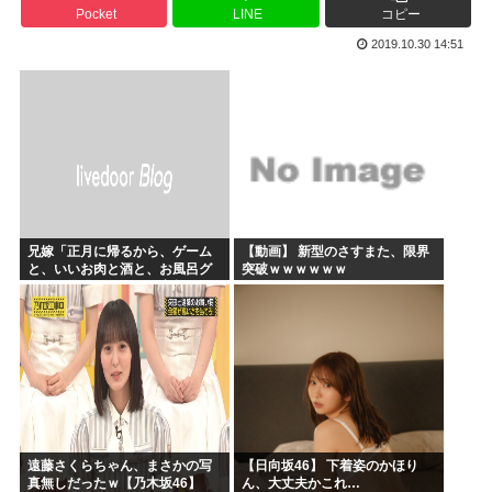
Pocket
LINE
コピー
かのかりとかいう誰が見てるのか謎の漫画www
2019.10.30 14:51
原爆投下81年
海外「全部日本の真似だったのか…」 日本の普通のテレビ番...
海外「まるでトランプ」FIFAがW杯開催都市と結んだ約束...
7時間かけて描いたHな糸会がこちら
Win95開発者「日本でITが3Kと呼ばれるのは企業が根...
兄嫁「正月に帰るから、ゲーム
【動画】 新型のさすまた、限界
と、いいお肉と酒と、お風呂グ
突破ｗｗｗｗｗｗ
ッズの準備しとけよ」寝起きの
私「知るかボケ」兄嫁「キィィ
ィィー！！！！」私「あ…」
遠藤さくらちゃん、まさかの写
【日向坂46】 下着姿のかほり
真無しだったｗ【乃木坂46】
ん、大丈夫かこれ…