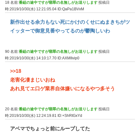
18 名前:
番組の途中ですが翡翠の名無しがお送りします
投稿日
時:2019/10/30(水) 12:21:05.04
ID:QaPa1BVxM
新作出せる余力もない死にかけのくせにぬまきちがツ
イッターで御意見番やってるのが鬱陶しいわ
90 名前:
番組の途中ですが翡翠の名無しがお送りします
投稿日
時:2019/10/30(水) 14:10:17.70
ID:AXMIIvip0
>>18
老害化凄まじいおね
あれ見てエ口ゲ業界自体嫌いになるやつ多そう
20 名前:
番組の途中ですが翡翠の名無しがお送りします
投稿日
時:2019/10/30(水) 12:24:19.81
ID:+ShRtGxYd
アベマでちょっと前にループしてた