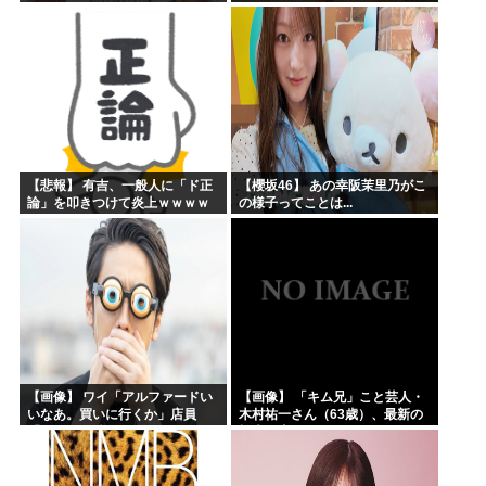
【悲報】 有吉、一般人に「ド正
【櫻坂46】 あの幸阪茉里乃がこ
論」を叩きつけて炎上ｗｗｗｗ
の様子ってことは...
ｗｗｗｗ
【画像】 ワイ「アルファードい
【画像】 「キム兄」こと芸人・
いなあ。買いに行くか」店員
木村祐一さん（63歳）、最新の
「ほいっ見積もりな！」ワイ
松本人志さんとのツーショット
「金額おかしくね？」←お前ら
が完全に別人だとネット騒然！
もそう思うよな？？？？？
「マジで誰かわからん」...