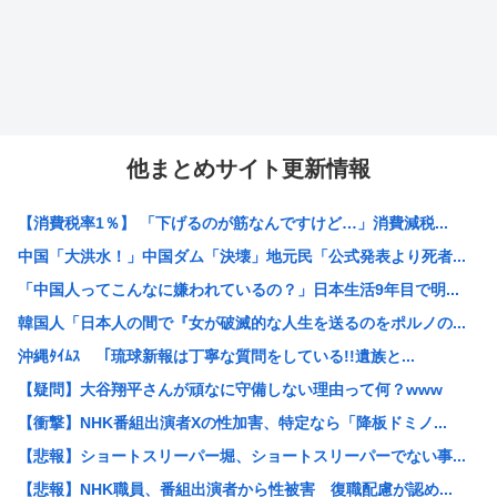
他まとめサイト更新情報
【消費税率1％】 「下げるのが筋なんですけど…」消費減税...
中国「大洪水！」中国ダム「決壊」地元民「公式発表より死者...
「中国人ってこんなに嫌われているの？」日本生活9年目で明...
韓国人「日本人の間で『女が破滅的な人生を送るのをポルノの...
沖縄ﾀｲﾑｽ 「琉球新報は丁寧な質問をしている!!遺族と...
【疑問】大谷翔平さんが頑なに守備しない理由って何？www
【衝撃】NHK番組出演者Xの性加害、特定なら「降板ドミノ...
【悲報】ショートスリーパー堀、ショートスリーパーでない事...
【悲報】NHK職員、番組出演者から性被害 復職配慮が認め...