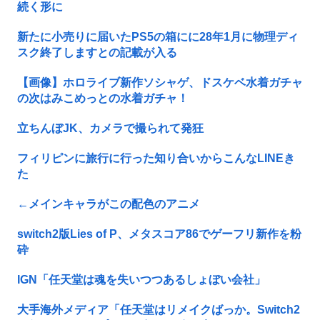
続く形に
新たに小売りに届いたPS5の箱にに28年1月に物理ディ
スク終了しますとの記載が入る
【画像】ホロライブ新作ソシャゲ、ドスケベ水着ガチャ
の次はみこめっとの水着ガチャ！
立ちんぼJK、カメラで撮られて発狂
フィリピンに旅行に行った知り合いからこんなLINEき
た
←メインキャラがこの配色のアニメ
switch2版Lies of P、メタスコア86でゲーフリ新作を粉
砕
IGN「任天堂は魂を失いつつあるしょぼい会社」
大手海外メディア「任天堂はリメイクばっか。Switch2