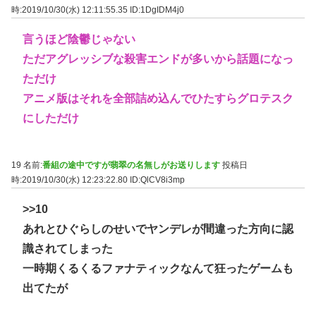
時:2019/10/30(水) 12:11:55.35
ID:1DgIDM4j0
言うほど陰鬱じゃない
ただアグレッシブな殺害エンドが多いから話題になっ
ただけ
アニメ版はそれを全部詰め込んでひたすらグロテスク
にしただけ
19 名前:
番組の途中ですが翡翠の名無しがお送りします
投稿日
時:2019/10/30(水) 12:23:22.80
ID:QlCV8i3mp
>>10
あれとひぐらしのせいでヤンデレが間違った方向に認
識されてしまった
一時期くるくるファナティックなんて狂ったゲームも
出てたが