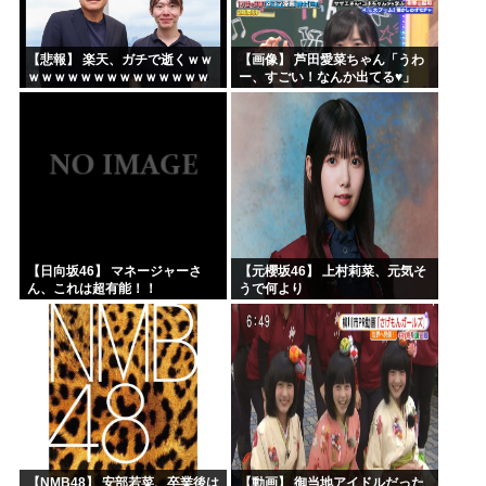
【悲報】 楽天、ガチで逝くｗｗ
【画像】 芦田愛菜ちゃん「うわ
ｗｗｗｗｗｗｗｗｗｗｗｗｗｗ
ー、すごい！なんか出てる♥」
ｗｗｗｗ
【日向坂46】 マネージャーさ
【元櫻坂46】 上村莉菜、元気そ
ん、これは超有能！！
うで何より
【NMB48】 安部若菜、卒業後は
【動画】 御当地アイドルだった