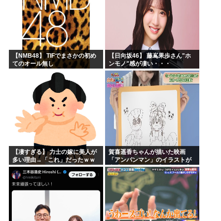
【NMB48】 TIFでまさかの初め
【日向坂46】 藤嶌果歩さん"ホ
てのオール無し
ンモノ"感が凄い・・・
【凄すぎる】 力士の嫁に美人が
賀喜遥香ちゃんが描いた映画
多い理由→「これ」だったｗｗ
「アンパンマン」のイラストが
ｗｗｗｗｗ
上手すぎる！！！【乃木坂46】