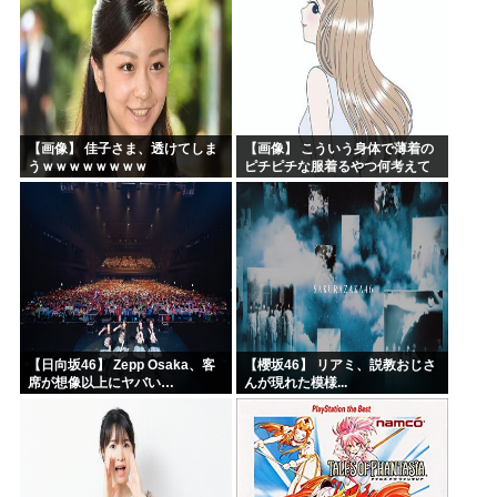
【画像】 佳子さま、透けてしま
【画像】 こういう身体で薄着の
うｗｗｗｗｗｗｗｗ
ピチピチな服着るやつ何考えて
るんだよ
【日向坂46】 Zepp Osaka、客
【櫻坂46】 リアミ、説教おじさ
席が想像以上にヤバい…
んが現れた模様...