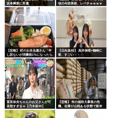
吉本興業に所属
頃の今田美桜、レベチｗｗｗｗ
ｗｗｗｗｗｗｗｗｗｗｗｗｗｗ
【悲報】 町のお弁当屋さん「申
【日向坂46】 高井俐香×鶴崎仁
し訳ないが消費税1%になったら
香、すごい・・・
その分商品代を値上げするわ」
冨里奈央ちゃんのお父さんが可
【悲報】 米の値段大暴落の危
哀想すぎるｗ【乃木坂46】
機。在庫が山程ある状態で新米
の収穫始まる。「米農家が生活
できない」