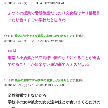
時:2019/10/30(水) 12:15:38.41
ID:YNBohuLxd
ふつうの授業で階段教室だったり文化祭でヤリ部屋作
ったり色々すごい学校だと思うわ
65 名前:
番組の途中ですが翡翠の名無しがお送りします
投稿日
時:2019/10/30(水) 13:22:16.20
ID:v1WDrgqp0
>>14
湘南の小洒落た私立高ぽい舞台なのにやることが田舎
でやることしか娯楽ない底辺高でカオスだよね
15 名前:
番組の途中ですが翡翠の名無しがお送りします
投稿日
時:2019/10/30(水) 12:18:46.06
ID:RlUJNXHv0
全然陰鬱でもないだろ
学校中の女や彼女の女友達や妹とか食いまくるだけの