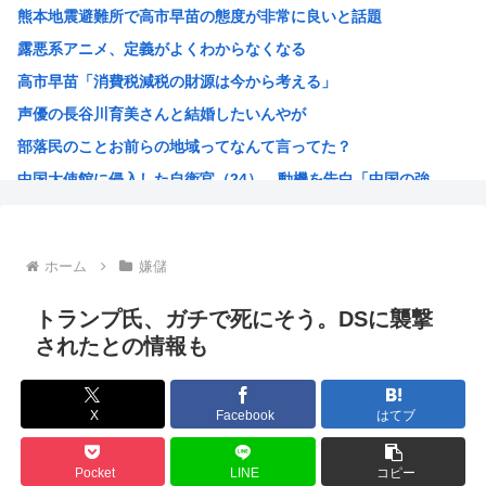
熊本地震避難所で高市早苗の態度が非常に良いと話題
セカンドサマーウイカ、AVになってしまう…「このAV最高...
露悪系アニメ、定義がよくわからなくなる
ワイの株式口座 爆損で逝く
高市早苗「消費税減税の財源は今から考える」
海行ってきたで
声優の長谷川育美さんと結婚したいんやが
中国企業Zbtlink製のルーター20機種にバックドア…...
部落民のことお前らの地域ってなんて言ってた？
実は女に勘違いされている男のオ●ニー挙げてけ
中国大使館に侵入した自衛官（24）、動機を告白「中国の強...
【悲報】ヤニねこ、BPOで問題視されるwww
海外「ディズニーがゴミのようだ！」日本がアニメ化した米人...
今期アニメの評価、ついに固まる
ホーム
嫌儲
韓国人「韓国サッカー協会W杯予選で外国人審判に性接待した...
「味方のふりをしてたが、実は敵のスパイだったキャラ」 何...
トランプ氏、ガチで死にそう。DSに襲撃
みいちゃん作者、お気持ち表明ツイートから1週間沈黙www
されたとの情報も
高市総書記に逆らった財務官僚、左遷されるwww
ヒロアカ見たらまじで好きになったんやが
X
Facebook
はてブ
【画像】カノカリ女、とんでもないエ口グッズにされてしまい...
韓国人「日本には韓国みたいなドラッグストアがないので韓国...
Pocket
LINE
コピー