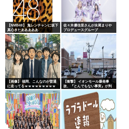
【NMB48】 鬼レンチャンに坂下
佐々木優佳里さんが永尾まりや
真心きたあああああ
プロデュースグループ
「WASURENA」に加入発表！
現在のグループと兼任へ【元
AKB48ゆかるん・まりやぎ】
【画像】 福岡、こんなのが普通
【衝撃】 イオンモール爆発事
に走ってるｗｗｗｗｗｗｗｗｗ
故、『とんでもない事実』が判
ｗｗｗｗｗｗｗ
明してしまう・・・・・・