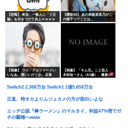
【悲報】 有吉、一般人に「ド正
【櫻坂46】 あの幸阪茉里乃がこ
論」を叩きつけて炎上ｗｗｗｗ
の様子ってことは...
ｗｗｗｗ
【画像】 ワイ「アルファードい
【画像】 「キム兄」こと芸人・
いなあ。買いに行くか」店員
木村祐一さん（63歳）、最新の
「ほいっ見積もりな！」ワイ
松本人志さんとのツーショット
「金額おかしくね？」←お前ら
が完全に別人だとネット騒然！
Switch2 2,368万台 Switch1 1億5,659万台
もそう思うよな？？？？？
「マジで誰かわからん」...
正直、時オカよりムジュカメの方が面白いよな
エッヂ公認『棒ラーメン』のマルタイ、利益47%増でガ
チの覇権へwww