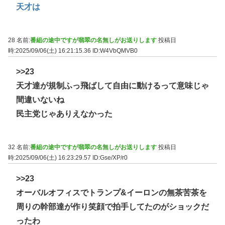
天才は
28 名前:
番組の途中ですが翡翠の名無しがお送りします
投稿日
時:2025/09/06(土) 16:21:15.36
ID:W4VbQMVB0
>>23
天才達が規制ふっ飛ばして自由に動けるって意味じゃ
間違いないね
民主党じゃありえなかった
32 名前:
番組の途中ですが翡翠の名無しがお送りします
投稿日
時:2025/09/06(土) 16:23:29.57
ID:Gse/XP/r0
>>23
オーバルオフィスでトランプ&イーロンの無茶苦茶を
周りの幹部達が作り笑顔で拍手してたのがショックだ
ったわ