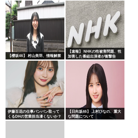
数年後、そのツケが一気に回っ
てきて…
【速報】 NHKの性被害問題、性
【櫻坂46】 村山美羽、情報解禁
加害した番組出演者が衝撃告
白！
伊藤百花の仕事バンバン取って
【日向坂46】 上村ひなの、重大
くるDHの営業担当凄くないか？
な問題について
今年のボーナス凄いことになり
そう！！【AKB48いともも】