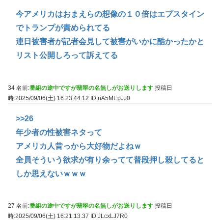
今アメリカはおまえらの想像の１０倍はエプスタイン
でトランプが責められてる
連日被害者が記者会見して被害がいかに酷かったかと
リスト公開しろって訴えてる
34 名前:
番組の途中ですが翡翠の名無しがお送りします
投稿日
時:2025/09/06(土) 16:23:44.12
ID:nA5MEpJJ0
>>26
年少者の性被害ネタって
アメリカ人昔っから大好物だよねｗ
全員そういう欲求が有り余ってて普段押し殺してると
しか思えないｗｗｗ
27 名前:
番組の途中ですが翡翠の名無しがお送りします
投稿日
時:2025/09/06(土) 16:21:13.37
ID:JLcxLJ7R0