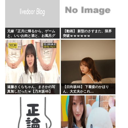
兄嫁「正月に帰るから、ゲーム
【動画】 新型のさすまた、限界
と、いいお肉と酒と、お風呂グ
突破ｗｗｗｗｗｗ
ッズの準備しとけよ」寝起きの
私「知るかボケ」兄嫁「キィィ
ィィー！！！！」私「あ…」
遠藤さくらちゃん、まさかの写
【日向坂46】 下着姿のかほり
真無しだったｗ【乃木坂46】
ん、大丈夫かこれ…