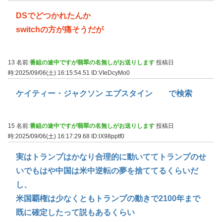
DSでどつかれたんか
switchの方が痛そうだが
13 名前:
番組の途中ですが翡翠の名無しがお送りします
投稿日
時:2025/09/06(土) 16:15:54.51
ID:VIeDcyMo0
ケイティー・ジャクソン エプスタイン で検索
15 名前:
番組の途中ですが翡翠の名無しがお送りします
投稿日
時:2025/09/06(土) 16:17:29.68
ID:lX98pptf0
実はトランプはかなり合理的に動いててトランプのせ
いでもはや中国は米中逆転の夢を捨ててるくらいだ
し、
米国覇権は少なくともトランプの動きで2100年まで
既に確定したって説もあるくらい