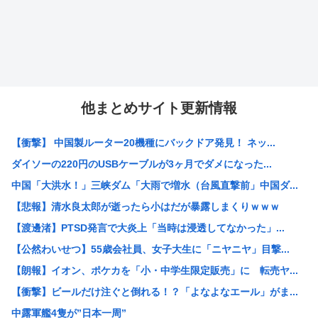
他まとめサイト更新情報
【衝撃】 中国製ルーター20機種にバックドア発見！ ネッ...
ダイソーの220円のUSBケーブルが3ヶ月でダメになった...
中国「大洪水！」三峡ダム「大雨で増水（台風直撃前」中国ダ...
【悲報】清水良太郎が逝ったら小はだが暴露しまくりｗｗｗ
【渡邊渚】PTSD発言で大炎上「当時は浸透してなかった」...
【公然わいせつ】55歳会社員、女子大生に「ニヤニヤ」目撃...
【朗報】イオン、ポケカを「小・中学生限定販売」に 転売ヤ...
【衝撃】ビールだけ注ぐと倒れる！？「よなよなエール」がま...
中露軍艦4隻が”日本一周”