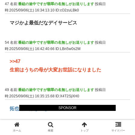
47 名前:
番組の途中ですが翡翠の名無しがお送りします
投稿日
時:2025/09/06(土) 16:34:13.10
ID:cO2zuLBk0
マジかよ最低だなデイサービス
54 名前:
番組の途中ですが翡翠の名無しがお送りします
投稿日
時:2025/09/06(土) 16:42:40.66
ID:LBn5w0s2M
>>47
生前はうちの母が大変お世話になりました
49 名前:
番組の途中ですが翡翠の名無しがお送りします
投稿日
時:2025/09/06(土) 16:35:15.68
ID:X4T2SjXH0
SPONSOR
拓也さんはなんなの
50 名前:
番組の途中ですが翡翠の名無しがお送りします
投稿日
ホーム
検索
トップ
サイドバー
時:2025/09/06(土) 16:36:18.95
ID:r6Sq+qBr0