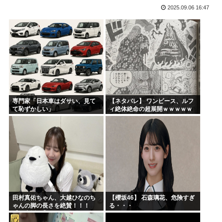
2025.09.06 16:47
宮崎駿「声優は娼婦のような声」←これ正論すぎるよな
なんかおもろい漫画ない?
バンダイナムコ決算、プリキュアが前年比大幅減少
財務省のエース、左遷
韓国人「地震で高市早苗ちゃんは北朝鮮の金正恩と比較され完...
山本五十六「明日は真珠湾攻撃か…なんやこれ、デスノート？...
専門家「日本車はダサい、見て
【ネタバレ】 ワンピース、ルフ
て恥ずかしい」
ィ絶体絶命の超展開ｗｗｗｗｗ
ｗｗｗｗｗｗｗｗｗｗｗｗｗｗ
ｗｗｗｗｗｗｗｗｗｗｗｗｗｗ
ｗｗｗｗｗｗｗｗｗｗｗｗ...
田村真佑ちゃん、大越ひなのち
【櫻坂46】 石森璃花、危険すぎ
ゃんの脚の長さを絶賛！！！
る・・・
【乃木坂46】