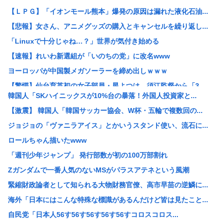
【ＬＰＧ】「イオンモール熊本」爆発の原因は漏れた液化石油...
【悲報】女さん、アニメグッズの購入とキャンセルを繰り返し...
「Linuxで十分じゃね…？」世界が気付き始める
【速報】れいわ新選組が「いのちの党」に改名www
ヨーロッパが中国製メガソーラーを締め出しｗｗｗ
【驚愕】仙台育英初の女子部員・星よつは、須江監督から「3...
韓国人「SKハイニックスが10%台の暴落！外国人投資家と...
【悲報】侍戦士、井端を酷評「競馬の話以外は会話がなく意思...
【激震】 韓国人「韓国サッカー協会、W杯・五輪で複数回の...
【画像】お姉ちゃん（21）高校生の弟と一緒にお風呂に入っ...
ジョジョの「ヴァニラアイス」とかいうスタンド使い、流石に...
ウクライナ、ついに力尽きる
ロールちゃん描いたwww
韓国人の対日好感度が過去最高に、「ノージャパン」は終わっ...
「週刊少年ジャンプ」 発行部数が初の100万部割れ
高市洋一「アメリカで経済学を学んだ。MMT信者じゃありま...
Zガンダムで一番人気のないMSがパラスアテネという風潮
【衝撃】「え、これカバー曲だったの！？」って知って驚いた...
緊縮財政論者として知られる大物財務官僚、高市早苗の逆鱗に...
中国Zbtlink製ルーター20機種にバックドア見つかる...
海外「日本にはこんな特殊な標識があるんだけど皆は見たこと...
【悲報】ディズニーのおいなり巻（600円）、卑猥すぎて賛...
自民党「日本人56す56す56す56す56すコロスコロス...
【驚愕】名作『無職転生』凄い事に気付いたwww『無職転生...