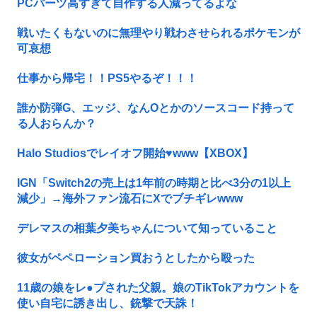
PCパーツ高すぎて自作する人減ってるよな
戦いたくもないのに無理やり戦わさせられるポケモンが
可哀想
仕事から帰宅！！PS5やるぞ！！！
誰か防弾G、エッジ、なんOとかのソースコード持って
る人おらんか？
Halo Studiosでレイオフ開始♥www【XBOX】
IGN「Switch2の売上は1年前の時期と比べ3分の1以上
減少」→海外ファン流石にXでブチギレwww
デレマスの相葉夕美ちゃんについて知っていること
彼女がペペローション買おうとしたから殴った
11歳の娘をレ●プされた父親。娘のTikTokアカウントを
使い自宅に誘き出し、銃撃で天誅！