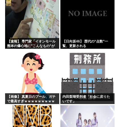
【速報】 専門家「イオンモール
【日向坂46】 歴代の“点数”一
熊本の爆心地に”こんなもの”が
覧、更新される
あったんだけど…」
【画像】 真夏日のプール、ガチ
内田梨瑚受刑者「社会に戻りた
で最高すぎｗｗｗｗｗｗｗｗｗ
いです」
ｗ