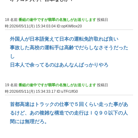
18 名前:
番組の途中ですが翡翠の名無しがお送りします
投稿日
時:2026/05/11(月) 15:34:03.04
ID:opKW8ox20
外国人が日本語覚えて日本の運転免許取れば良い
事故した高校の運転手は高齢でだらしなさそうだった
し
日本人で余ってるのはあんなんばっかりやろ
19 名前:
番組の途中ですが翡翠の名無しがお送りします
投稿日
時:2026/05/11(月) 15:34:33.17
ID:uTFr1lfG0
首都高速はトラックの仕事で５回くらい走った事があ
るけど、あの複雑な構造での走行はＩＱ９０以下の人
間には無理だろ。