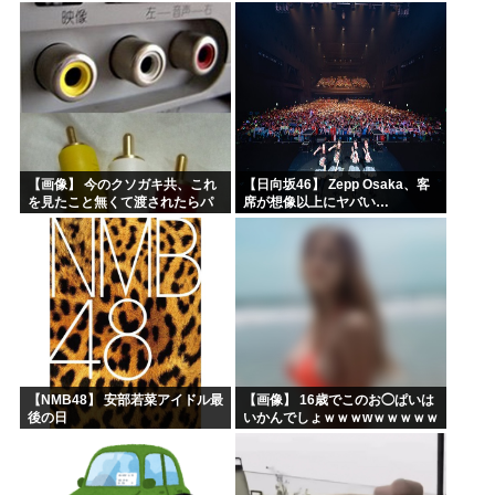
録レポ】
ｗｗｗｗ
【画像】 今のクソガキ共、これ
【日向坂46】 Zepp Osaka、客
を見たこと無くて渡されたらパ
席が想像以上にヤバい…
ニクるらしいｗｗｗｗｗｗｗｗ
ｗｗｗｗｗ
【NMB48】 安部若菜アイドル最
【画像】 16歳でこのお◯ぱいは
後の日
いかんでしょｗｗｗwｗｗｗｗｗ
ｗｗｗ❤