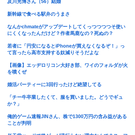
及川光博さん（56）結婚
新幹線で食べる駅弁のうまさ
なんかchmateがアップデートしてくっつつつつそ使い
にくくなったんだけど？作者馬鹿なの？死ぬの？
若者に「円安になるとiPhoneが買えなくなるぞ！」っ
て言ったら高市支持する奴減りそうだよな
【画像】エッヂロリコン大好き部、ワイのフォルダが火
を噴くぜ
婚活パーティーに3回行ったけど絶望してる
「チー牛卒業したくて、服を買いました。どうでギュ
か？」
俺的ゲーム速報JINさん、株で1300万円の含み益がある
ことが判明