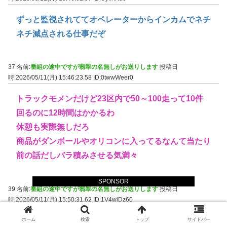
ずっと監視されててオペレーターからインカムでネチ
ネチ減点される仕事だぞ
37 名前:
番組の途中ですが翡翠の名無しがお送りします
投稿日
時:2026/05/11(月) 15:46:23.58
ID:0twwWeer0
トラックモメンだけど23区内で50～100走って10件
回るのに12時間はかかるわ
休憩も実際無しだろ
商品がダンボールやオリコンに入ってるなんて当たり
前の話だしバラ積みさせる気満々
SPONSOR
39 名前:
番組の途中ですが翡翠の名無しがお送りします
投稿日
時:2026/05/11(月) 15:50:31.62
ID:1V4wlDz60
東京ならタクシーのほうが稼げそうだが
ホーム
検索
トップ
サイドバー