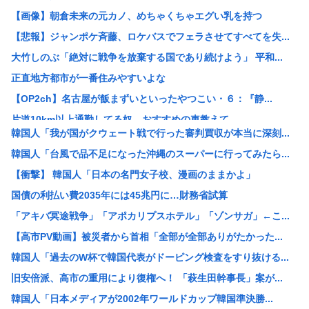
【画像】朝倉未来の元カノ、めちゃくちゃエグい乳を持つ
【悲報】ジャンポケ斉藤、ロケバスでフェラさせてすべてを失...
大竹しのぶ「絶対に戦争を放棄する国であり続けよう」 平和...
正直地方都市が一番住みやすいよな
【OP2ch】名古屋が飯まずいといったやつこい・６：『静...
片道10km以上通勤してる奴、おすすめの車教えて
韓国人「我が国がクウェート戦で行った審判買収が本当に深刻...
【中華スタンダード】誰も欲しがらないEVを「売れたこと」...
韓国人「台風で品不足になった沖縄のスーパーに行ってみたら...
イラン最高指導者のモジタバ・ハメネイ師が「危篤状態」？ ...
【衝撃】 韓国人「日本の名門女子校、漫画のままかよ」
SNSで知り合ったJK10人とS●Xしてハメ撮り770本...
国債の利払い費2035年には45兆円に…財務省試算
【衝撃】マツコ・デラックス「バスタオル、何日使う？」に驚...
「アキバ冥途戦争」「アポカリプスホテル」「ゾンサガ」←こ...
同時にレ●プし合ったらどっちが被害者なん？
【高市PV動画】被災者から首相「全部が全部ありがたかった...
【画像あり】女さん、ミニ過ぎる浴衣を着た結果、下品で痴女...
韓国人「過去のW杯で韓国代表がドーピング検査をすり抜ける...
「非常に残念」高市総理と面会決定も…発言不可、握手のみ ...
旧安倍派、高市の重用により復権へ！ 「萩生田幹事長」案が...
植物工場の研究拠点を東京に開設する会社は？オイシイファー...
韓国人「日本メディアが2002年ワールドカップ韓国準決勝...
海外ドラマ、リアルだとガチのマジで語れる奴がいないwww