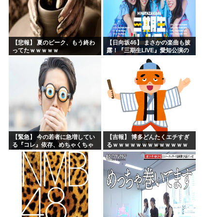
【悲報】 夏のピーク、もう終わ
【日向坂46】 まさかの楽曲も披
ってたｗｗｗｗｗ
露！『三期生LIVE』愛知公演の
レポがこちら
【緊急】 今の若者に急増してい
【吉報】 博多どんたくエチすぎ
る『コレ』依存、めちゃくちゃ
るｗｗｗｗｗｗｗｗｗｗｗｗｗ
深刻な模様w w w w w w w w w w
ｗｗ