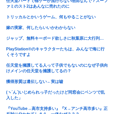
任天堂ハードで格ゲーが流行らない理由なんで？スーフ
ァミのスト2はあんなに売れたのに
トリッカルとかいうゲーム、何もやることがない
嫁の実家、何したらいいかわからない
ジャップ、無料キーボード欲しさに秋葉原に大行列…
PlayStation®のキャラクターたちは、みんなで海に行
くそうですよ
任天堂を擁護してる人って子供でもないのになぜ子供向
けメインの任天堂を擁護してるの？
獲得形質は遺伝しない←実は嘘
(ヽ´ん`)いじめられっ子だったけど同窓会にベンツで乱
入した」
『YouTube→高市支持多い』『X→アンチ高市多い』正