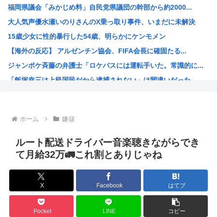
福岡県議会「みかじめ料」自民党県議団の幹部から約2000...
【悲報】ラーメン屋ワイ、親切で器を重ねただけなのにクソ店...
大人気声優水瀬いのりさんのX乗っ取り事件、いまだに未解決
"テレビ大好き"高齢者の｢テレビ離れ｣が始まった
15歳少女に性的暴行した54歳、明らかにケンモメン
【絶望】大阪のトイレ、究極の二択を利用者に迫ってしまうw...
【海外の反応】 アルゼンチン協会、FIFA会長に確固たる...
【悲報】妹さん、兄との旅行でダブルベッドを予約してしまう...
ジャンポケ斉藤の弁護士「ロケバスには運転手いた。常識的に...
【悲報】イチローさんの晩年（2011-2019）の成績、...
「飯塚幸三は上級国民だから逮捕されない」は間違いだった…...
【朗報】佐藤二朗、沈黙を破り完全勝利宣言
ジョジョ3部のスタンド、パワーが色々おかしいwww
高市早苗が全裸でガニ股オ●ニーしてる動画 or 高市早苗...
ホーム
嫌儲
海外「日本人はなんて気高いんだ！」 英高級紙も驚愕した極...
海外「子宮頸部には神経がないので痛みは感じませんよ」医者...
ルート配送ドライバー音楽聴きながらでき
【愛知・長久手市】ジブリパークに新施設誕生へ 「風の谷の...
て月給32万🚛これ割とありじゃね
ちいかわのモモンガ、逝く模様
4時だから窓から4回安倍晋三連呼した
X
Facebook
はてブ
【画像】今期の覇権アニメが『天幕シャドウガール』に決まっ...
トランプの支持率低迷中の共和党、中間選挙では「民主党はも...
Pocket
LINE
コピー