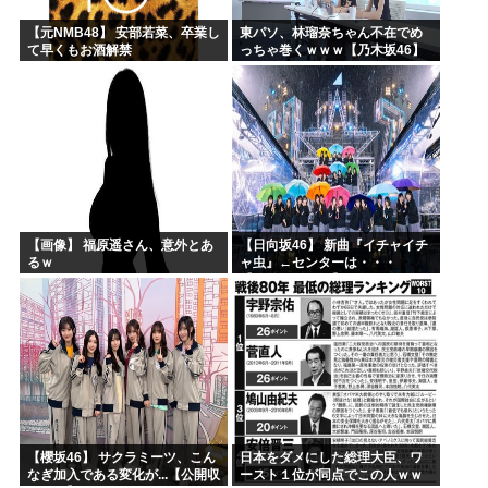
【元NMB48】 安部若菜、卒業し
東パソ、林瑠奈ちゃん不在でめ
て早くもお酒解禁
っちゃ巻くｗｗｗ【乃木坂46】
【画像】 福原遥さん、意外とあ
【日向坂46】 新曲『イチャイチ
るｗ
ャ虫』←センターは・・・
【18thシングル】
【櫻坂46】 サクラミーツ、こん
日本をダメにした総理大臣、ワ
なぎ加入である変化が...【公開収
ースト１位が同点でこの人ｗｗ