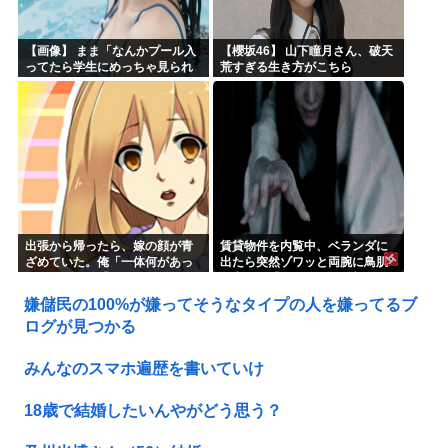
【画像】 まま「なんかプール入
【櫻坂46】 山下瞳月さん、破天
ってたら学生にめっちゃ見られ
荒すぎる生き方がこちら
たw」
出張から帰ったら、嫁の顔が青
賃貸物件を内覧中、ベランダに
ざめていた。俺「一体何があっ
出たら突然ゾワッと両腕に鳥肌
たんだ？」嫁「…」→子供たち
が出た。「やっぱりこの部屋嫌
に話を聞くと…
だ」と思った瞬間、体が前にド
嫌儲民の100%が嫌ってそうなタイプの人を嫌ってるブ
ンッと突き飛ばされて…
ログが見つかる
みんなのスマホ遍歴を書いていけ
18歳で結婚したいんやがどう思う？