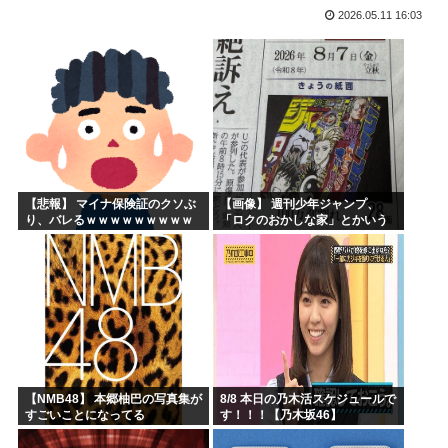
2026.05.11 16:03
声優目指して上京したワイ、もう実家に帰ることを決意
【衝撃】 韓国人「エボシ御前の声の人、若い頃がこれかよ」
高市早苗、被爆体験者と面会するも発言を禁止し握手のみ許可...
大谷翔平が今永昇太を睨みつける様子に全米騒然！←「最高の...
6月の消費支出-3.3%で7か月連続マイナス 総務省「貯...
韓国人「熊本地震で見る日本の土木技術の完全勝利をご覧くだ...
【悲報】 マイナ保険証のクソぶ
【画像】 週刊少年ジャンプ、
り、バレるｗｗｗｗｗｗｗｗｗ
「ロクのおかしな家」とかいう
微妙な漫画を巻頭カラーにした
せいで100万部切る
【NMB48】 本郷柚巴の写真集が
8/8 本日の乃木活スケジュールで
すごいことになってる
す！！！【乃木坂46】