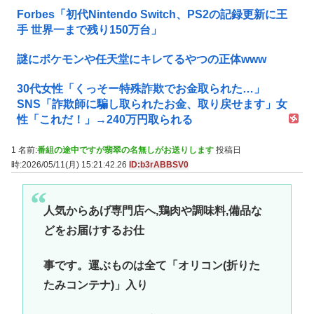
Forbes「初代Nintendo Switch、PS2の記録更新に王
手 世界一まで残り150万台」
謎にポケモンや任天堂にキレてるやつの正体www
30代女性「くっそー特殊詐欺でお金取られた…」
SNS「詐欺師に騙し取られたお金、取り戻せます」女
性「これだ！」→240万円取られる
1 名前:
番組の途中ですが翡翠の名無しがお送りします
投稿日
時:2026/05/11(月) 15:21:42.26
ID:b3rABBSV0
人気からあげ専門店へ,鶏肉や調味料,備品な
どをお届けするお仕
事です。運ぶものは全て「オリコン(折りた
たみコンテナ)」入り