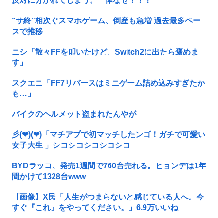
反対に分かれてしまう。一体なぜ？？？
“サ終”相次ぐスマホゲーム、倒産も急増 過去最多ペー
スで推移
ニシ「散々FFを叩いたけど、Switch2に出たら褒めま
す」
スクエニ「FF7リバースはミニゲーム詰め込みすぎたか
も…」
バイクのヘルメット盗まれたんやが
彡(❤︎)(❤︎)「マチアプで初マッチしたンゴ！ガチで可愛い
女子大生 」シコシコシコシコシコ
BYDラッコ、発売1週間で760台売れる。ヒョンデは1年
間かけて1328台www
【画像】X民「人生がつまらないと感じている人へ。今
すぐ『これ』をやってください。」6.9万いいね