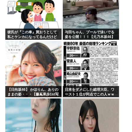
彼氏が『この車』買おうとして
与田ちゃん、プールで泳いでる
私とケンカになってるんだけど
姿を公開！！！【元乃木坂46】
ｗｗｗｗｗｗ
【日向坂46】 かほりん、ありの
日本をダメにした総理大臣、ワ
ままの姿・・・【藤嶌果歩1st写
ースト１位が同点でこの人ｗｗ
真集】
ｗｗｗｗ