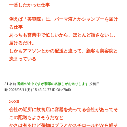
一番したかった仕事
例えば「美容院」に、パーマ液とかシャンプーを届け
る仕事
あっちも営業中で忙しいから、ほとんど話さないし、
届けるだけ。
しかもアマゾンとかの配送と違って、顧客も美容院と
決まっている
31 名前:
番組の途中ですが翡翠の名無しがお送りします
投稿日
時:2026/05/11(月) 15:43:24.77
ID:Oisz7lul0
>>30
会社の近所に飲食店に容器を売ってる会社があってそ
この配送もよさそうだなと
かさは有るけど荷物はプラとかスチロールだから軽そ