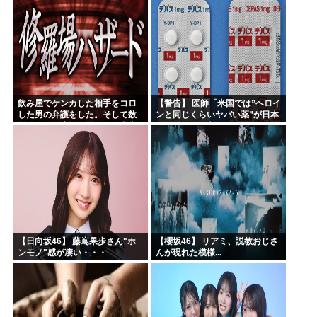
飲み屋でケンカした相手をコロ
【警告】 医師「米国では”ヘロイ
した男の弁護をした。そして数
ンと同じくらいヤバい薬”が日本
年後、因果応報を思わせる出来
では平気で処方されてる」
事が…
【日向坂46】 藤嶌果歩さん"ホ
【櫻坂46】 リアミ、説教おじさ
ンモノ"感が凄い・・・
んが現れた模様...