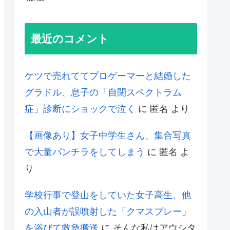
最近のコメント
ケツで売れててプロゲーマーと結婚した
グラドル、息子の「自閉スペクトラム
症」診断にショックで泣く
に
匿名
より
【画像あり】女子中学生さん、集合写真
で大量パンチラをしてしまう
に
匿名
よ
り
学校行事で登山をしていた女子高生、他
の入山者が誤噴射した「クマスプレー」
を浴びて救急搬送
に
そんな私はアウシタ