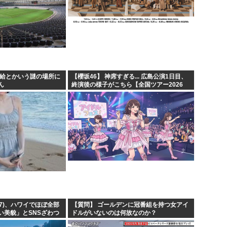
田給とかいう謎の場所に
【櫻坂46】 神席すぎる... 広島公演1日目、
ん
終演後の様子がこちら【全国ツアー2026
・・・・
What’s lonesome?】
(17)、ハワイでほぼ全部
【質問】 ゴールデンに冠番組を持つ女アイ
い美貌」とSNSざわつ
ドルがいないのは何故なのか？