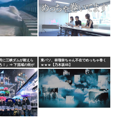
号に三峡ダムが耐えら
東パソ、林瑠奈ちゃん不在でめっちゃ巻く
ろ！」⇒ 下流域の街が
ｗｗｗ【乃木坂46】