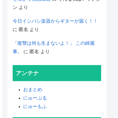
ン
より
今日イシバシ楽器からギターが届く！！
に
匿名
より
「復讐は何も生まないよ！」 この綺麗
事。
に
匿名
より
アンテナ
おまとめ
にゅーぷる
にゅーもふ