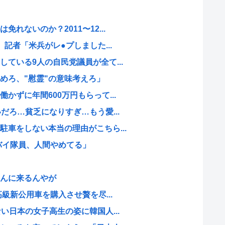
れないのか？2011〜12...
 記者「米兵がレ●プしました...
ている9人の自民党議員が全て...
めろ、"慰霊"の意味考えろ」
かずに年間600万円もらって...
だろ…貧乏になりすぎ…もう愛...
車をしない本当の理由がこちら...
バイ隊員、人間やめてる」
んに来るんやが
高級新公用車を購入させ贅を尽...
い日本の女子高生の姿に韓国人...