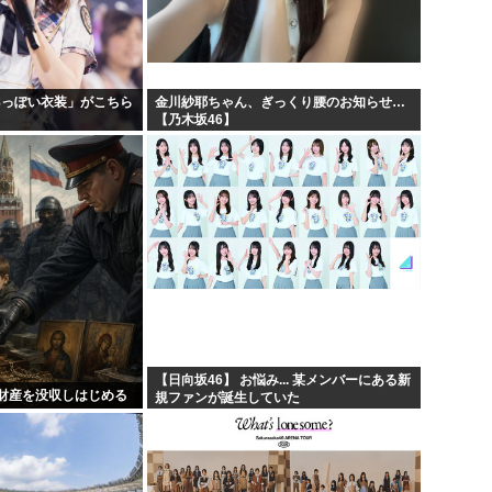
プリキュア見てる奴らきもす
30...
韓国人「手術中に震度6強の地
える...
NARUTOを一巻から最後ま
48っぽい衣装」がこちら
金川紗耶ちゃん、ぎっくり腰のお知らせ…
【乃木坂46】
国で...
ラジコンのキングタイガーでス
【日向坂46】 お悩み... 某メンバーにある新
財産を没収しはじめる
規ファンが誕生していた