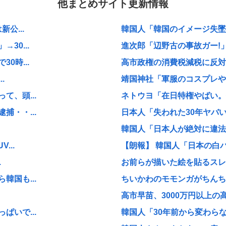
他まとめサイト更新情報
公...
韓国人「韓国のイメージ失墜は免
30...
進次郎「辺野古の事故ガー!」
0時...
高市政権の消費税減税に反対し
.
靖国神社「軍服のコスプレや
、頭...
ネトウヨ「在日特権やばい。働
・・...
日本人「失われた30年ヤバい
韓国人「日本人が絶対に違法駐
...
【朗報】 韓国人「日本の白
.
お前らが描いた絵を貼るスレ
国も...
ちいかわのモモンガがちんち
高市早苗、3000万円以上の
いで...
韓国人「30年前から変わらな