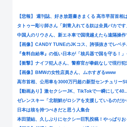
【悲報】 週刊誌、好き放題書きまくる 高市早苗首相は新
タトゥー彫り師さん「刺青入れてる奴は全員バカです」→
中国人のリウさん、新エネ車で国境越えたら遠隔操作で3
【画像】CANDY TUNEのJKコス、誇張抜きでレベチ..
『食料自給率』の低い日本が「核兵器で国を守る！」って
【衝撃】ナイフ犯人さん、警察官が拳銃なしで現行犯逮捕
【画像】BMWの女性店員さん、ムホすぎるwww
高市首相、公用車を3000万円超の新型センチュリーSUV
【動画あり】激セクシーJK、TikTokで一瞬にして40..
ゼレンスキー「北朝鮮がロシアを支援しているのだから韓
日本は核を持つべきだと思う人集合
本田望結、久しぶりにセクシー巨乳投稿！やっぱりおっぱ