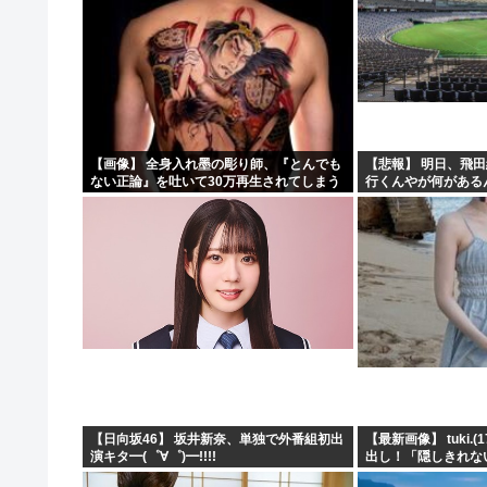
【画像】 全身入れ墨の彫り師、『とんでも
【悲報】 明日、飛
ない正論』を吐いて30万再生されてしまう
行くんやが何がある
ｗｗｗｗｗｗｗ
や????・・・・・
【日向坂46】 坂井新奈、単独で外番組初出
【最新画像】 tuki.
演キタ━(゜∀゜)━!!!!
出し！「隠しきれな
く