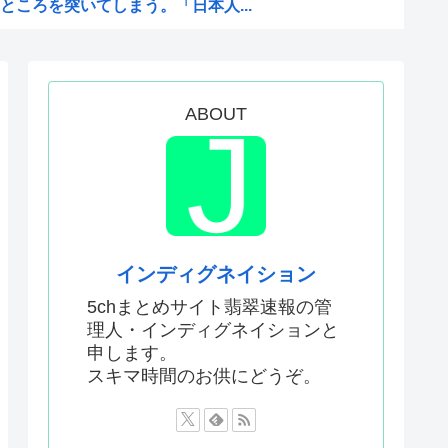
ころを突いてしまう。「日本人...
地訪問PVに張り合うかのよう...
ンについて勘違いしていること...
CG作ってる??
ABOUT
？
、走りながら乾杯してた」
？安倍晋三以外で
蒸れしててエッチなぷりきゅあ...
式典に参列して被爆体験者と面...
インディグネイション
闘試験開始から約1年経過
5chまとめサイト翡翠速報の管
理人・インディグネイションと
申します。
店の商品写真が話題になってい...
スキマ時間のお供にどうぞ。
にそう 再選しなくてよかった...
はなかった」 信じる若者た...