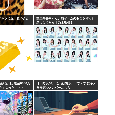
ンチャンに坂下真心きた
冨里奈央ちゃん、罰ゲームのセミをずっと
気にしてたｗ【乃木坂46】
金2億円と遺産6000万
【日向坂46】 これは贅沢... バチバチにキメ
う」なった・・・
るモデルメンバーこちら