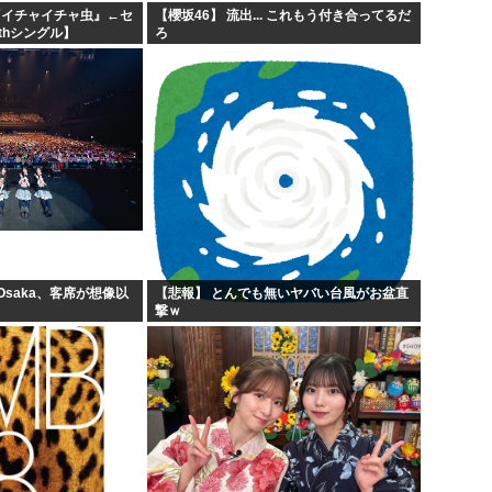
『イチャイチャ虫』←セ
【櫻坂46】 流出... これもう付き合ってるだ
thシングル】
ろ
 Osaka、客席が想像以
【悲報】 とんでも無いヤバい台風がお盆直
撃ｗ