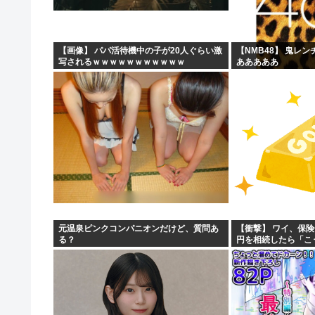
【画像】 パパ活待機中の子が20人ぐらい激
【NMB48】 鬼レ
写されるｗｗｗｗｗｗｗｗｗｗｗ
あああああ
元温泉ピンクコンパニオンだけど、質問あ
【衝撃】 ワイ、保険
る？
円を相続したら「こ