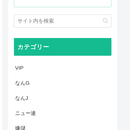
ぎんか？さすがに
震、その時の日本の医療スタッ...
で読んでみたけど、これ駄作じ...
ズメバチの巣に突撃「ハチから...
カテゴリー
VIP
なんG
なんJ
ニュー速
嫌儲