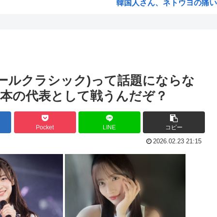
韓国人さん、ネトウヨの痛いと
言...
小泉防衛大臣、高市早苗の被災
ベン...
韓国人「韓国人が日本のラーメ
周り...
生成AIのイラストを使ってT
ww
お前ら今期アニメ何見てるの
ボールクラシック)って話題にならな
【衝撃】 韓国人「箱根駅伝
本の代表として戦うんだぞ？
..
ケンモメンの生きがいはなに
...
夏場のロリコンおま●こが蒸れ
Pocket
LINE
コピー
衝撃
高市早苗、今日長崎で平和祈念
2026.02.23 21:15
！！...
ワールドトリガー、対A級戦
調査...
名探偵プリキュア！ 反省会
...
韓国人「日本の某全国チェーン
..
バイデン前米大統領（83）死
「原爆はうそ」「放射線の被害