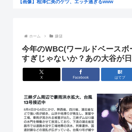
【画像】相澤仁美のケツ、エッチ過ぎるwww
【衝撃】インデックス投資で「20年後に資産2倍！」とか
日本の花火大会 中国人「場所取り転売ヤー」の荒稼ぎイ
【画像】女さん「貧乳だから男水着で市民プールいったら
ホーム
嫌儲
【悲報】中国製ルーター、またまたバックドア発見w
今年のWBC(ワールドベース
【産経新聞主張】 佐渡金山 韓国は反日を持ち込むな
すぎじゃないか？あの大谷が日
元ジャンポケ斉藤慎二被告のTikTokライブが拡散 求刑.
K-POPアイドルの約半数が3年後には姿を消す…損益分岐
X
Facebook
はてブ
浜田雅功、超スパルタ高校時代 夏の思い出に共演者
【絶望画像】7月の電気代逝ったあああああああああ！！
ワイ「最近、嫁の夜間外出が増えてる…怪しい…興信所に
【岡山】シャインマスカット200房（時価40万円相当）畑
焼肉ライクで2170円食べ放題！今どき2170円の肉食べ.
なんで夏にマスクしてんだァ？