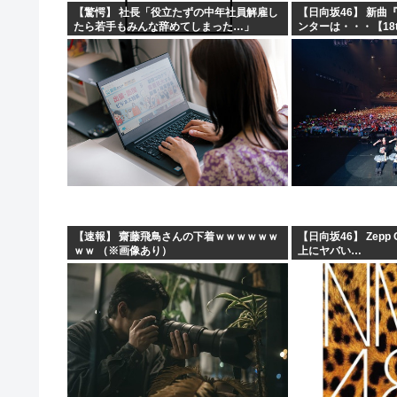
【驚愕】 社長「役立たずの中年社員解雇し
【日向坂46】 新曲
たら若手もみんな辞めてしまった…」
ンターは・・・【18
【速報】 齋藤飛鳥さんの下着ｗｗｗｗｗｗ
【日向坂46】 Zepp
ｗｗ （※画像あり）
上にヤバい…