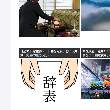
【恐怖】 家族葬・一日葬なら安いという風
中国政府「台風１３
潮、完全に嘘だった・・・・
れない！全開放流し
壊滅状態ｗｗｗｗｗ