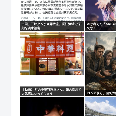
【悲報】京大生さん、ノリが寒すぎる
タトゥー彫り師さん「刺青入れてる奴は全員バカです」→
【悲報】米農家「もう無理です…」。過去最大の在庫を抱
中国、三峡ダムが全開放流。長江流域で深
AIが考えた「AKB
刻な洪水被害
です！！！
【悲報】大竹しのぶ、原爆の日に「絶対に戦争を放棄する
【動画】 町の中華料理屋さん、娘の採用で
ロシアさん、国民の
人気店になってしまう